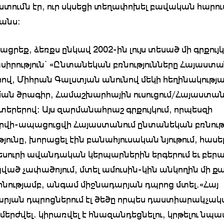
ումն էր, ուր սկսեցի տեղափոխել բավական հարո
անս:
րեք, ձեռքս ընկավ 2002-ին լույս տեսած մի գրքույկ
ասիրություն` «Ընտանեկան բռնությունները Հայաստա
ով, Միհրան Գալստյան անունով մեկի հեղինակությա
ան ծրագիր, Համաշխարհային ուսուցում/Հայաստա
երերով: Այս զարմանահրաշ գրքույկում, որպեսզի
րվի-ապացուցվի Հայաստանում ընտանեկան բռնութ
յունը, խորացել էին բանահյուսական նյութում, հասե
եսուրի ավանդական կերպարներին երգերում եւ բեր
ած չափածոյում, մտել ամուսին-կին անկողին մի ք
հնությամբ, անգամ միջնադարյան դպրոց մտել.«Հայ
րյան դպրոցներում էլ ծեծը որպես դաստիարակչա
 մերժվել. կիրառվել է հնազանդեցնելու, կրթելու նպ