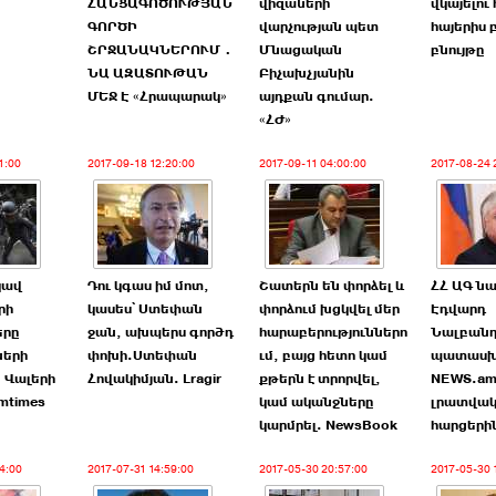
ՀԱՆՑԱԳՈԾՈՒԹՅԱՆ
վիզաների
վկայելու
ԳՈՐԾԻ
վարչության պետ
հայերիս
ՇՐՋԱՆԱԿՆԵՐՈՒՄ․
Մնացական
բնույթը
ՆԱ ԱԶԱՏՈՒԹԱՆ
Բիչախչյանին
ՄԵՋ Է «Հրապարակ»
այդքան գումար.
«ՀԺ»
1:00
2017-09-18 12:20:00
2017-09-11 04:00:00
2017-08-24 
կավ
Դու կգաս իմ մոտ,
Շատերն են փորձել և
ՀՀ ԱԳ ն
րի
կասես՝ Ստեփան
փորձում խցկվել մեր
Էդվարդ
երը
ջան, ախպերս գործդ
հարաբերություններո
Նալբանդ
երի
փոխի.Ստեփան
ւմ, բայց հետո կամ
պատաս
 Վալերի
Հովակիմյան. Lragir
քթերն է տրորվել,
NEWS.a
mtimes
կամ ականջները
լրատվակ
կարմրել. NewsBook
հարցերի
4:00
2017-07-31 14:59:00
2017-05-30 20:57:00
2017-05-30 