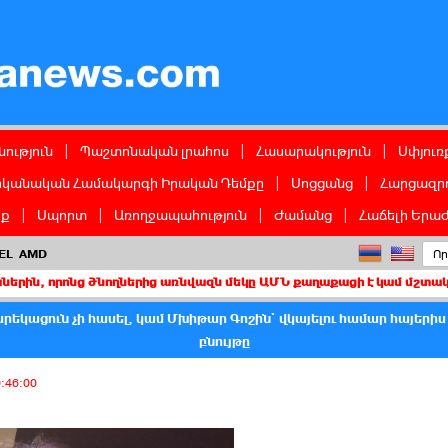
ց
ություն
|
Պաշտոնական լրահոս
|
Հասարակություն
|
Սփյուռ
իկանական Համակարգի Իրական Դեմքը
|
Սոցցանց
|
Հարցազրո
իք
|
Սպորտ
|
Առողջապահություն
|
Ժամանց
|
Հաճելի Երաժ
EL
AMD
նց ծնողներից առնվազն մեկը ԱՄՆ քաղաքացի է կամ մշտական բնակիչ
արեկացուն չի հասել, կամ Մխիթար Գոշին` վկայելու համար հայերի
բնույթը
0:46:00