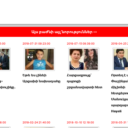
Այս բաժնի այլ նորություններ ›››
5:00
2019-07-31 09:23:00
2019-07-15 09:39:00
2019-04-25 
Եթե ես լինեի
Հարցազրույց`
Որտեղ է 
ց»
Արցախի նախագահը
դպրոցի
Փաշինյա
փուչիկը.
շրջանավարտի հետ
միլիոնի
հետքերո
Մանուկյ
պարզաբա
Hayeli
18:00
2019-02-24 21:40:00
2018-10-10 12:19:00
2018-05-31 