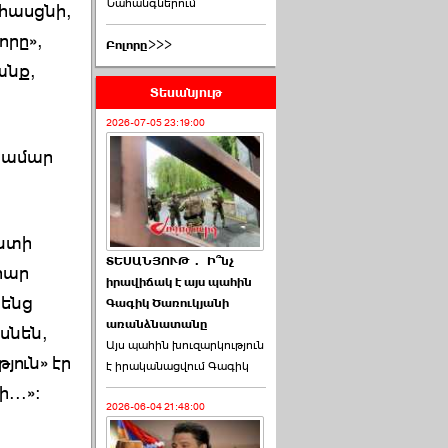
Նահանգներում
հասցնի,
որը»,
Բոլորը>>>
անք,
Տեսանյութ
2026-07-05 23:19:00
 համար
անտի
ՏԵՍԱՆՅՈՒԹ․ Ի՞նչ
հար
իրավիճակ է այս պահին
րենց
Գագիկ Ծառուկյանի
առանձնատանը
սնեն,
Այս պահին խուզարկություն
յուն» էր
է իրականացվում Գագիկ
..»:
2026-06-04 21:48:00