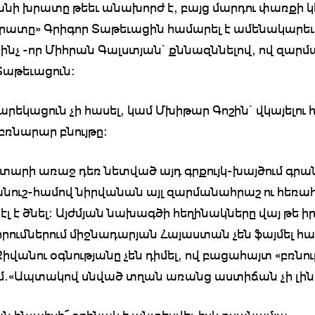
ի խրատը թեեւ անախորժ է, բայց մարդու փառքի կ
խրատը» Գրիգոր Տաթեւացին համարել է ամենակարեւ
ի ինչ -որ Միհրան Գալստյան` քննազննելով, ով զարմ
Տաթեւացուն:
Նարեկացուն չի հասել, կամ Մխիթար Գոշին` վկայելու
 բռնարար բնույթը:
 տարի առաջ դեռ նետված այդ գրքույկ-խայծում գր
նուշ-համով նիրվանան այլ զարմանահրաշ ու հեռա
էլ է ծնել: Այժմյան նախագծի հեղինակները վայ թե ի
րումներում միջնադարյան Հայաստան չեն ֆայմել հա
վանու օգնությանը չեն դիմել, ով բացահայտ «բռնութ
մ.«Ապտակով սնված տղան առանց աստիճան չի լինի.