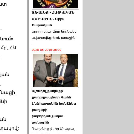
ւստ
ԶԶՎԱՆՔԻ ՀԱՅԿԱԿԱՆ
ՄԱՐԱԹՈՆ. Արիս
Քարամյան
-
Երրորդ ռաունդը նույնպես
նում»
ավարտվեց։ Եթե առաջին
մբ, ՀԿ
2026-05-22 01:35:00
ն
յան
լ
Գլենդել քաղաքի
անացի
քաղաքապետը Վահե
անի
Էնֆիաջյանին հանձնեց
քաղաքի
խորհրդանշական
կան
բանալին
ատակով:
Գաղտնիք չէ, որ Միացյալ