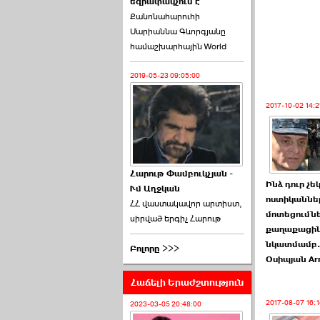
եզրափակչում է
թեկնածու է ընտրվել
Քանոնահարուհի
Ռուբեն Ռուբինյանը ›››
Մարիաննա Գևորգյանը
համաշխարհային World
2026-06-23 21:28:00
2019-05-23 09:05:00
2017-10-02 14:2
«Ժողովուրդ»-ը
հերթական ›››
Հարութ Փամբուկչյան -
Ինձ դուր չե
Ւմ Աղջկան
2026-06-21 23:00:00
ոստիկաննե
ՀՀ վաստակավոր արտիստ,
մոտեցումն
սիրված երգիչ Հարութ
քաղաքացին
նկատմամբ.
Բոլորը >>>
Օսիպյան Ar
Հաճելի Երաժշտություն
armlur.ՔՊ-ի ներսում
սպասում են ›››
2017-08-07 16:1
2023-03-05 20:48:00