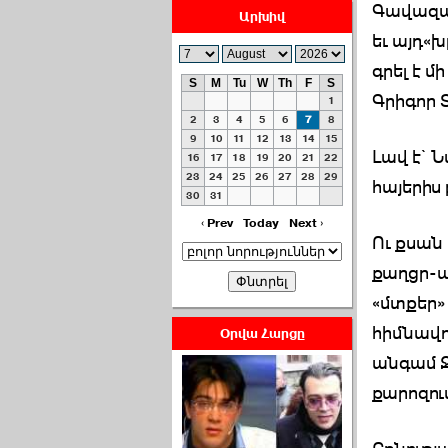
Գավազան
Արխիվ
եւ այդ«
գրել է մ
S
M
Tu
W
Th
F
S
Գրիգոր 
1
ՀԱՅԱՊԱՀՊԱՆՈՒԹԻՒՆ՝
2
3
4
5
6
7
8
ՀԱՒԱՏՔԻ ԵՒ
9
10
11
12
13
14
15
Լավ է` 
16
17
18
19
20
21
22
ԿՐԹՈՒԹԵԱՆ
23
24
25
26
27
28
29
ՃԱՆԱՊԱՐՀՈՎ ›››
հայերիս
30
31
2026-07-06 06:50:00
‹ Prev
Today
Next ›
Ու քսան
քաղցր-ա
«մտքեր» 
հիմնավո
Օրվա Հարցը
Ամենաշատը էսօրվանից
անգամ Ջի
էի վախենում.Նիկոլայ
քարոզու
Եղիազարյան ›››
2026-07-05 23:19:00