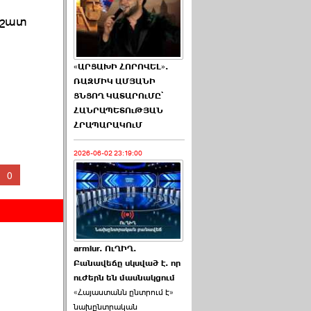
 շատ
«ԱՐՑԱԽԻ ՀՈՐՈՎԵԼ».
ՌԱԶՄԻԿ ԱՄՅԱՆԻ
ՑՆՑՈՂ ԿԱՏԱՐՈւՄԸ՝
ՀԱՆՐԱՊԵՏՈւԹՅԱՆ
ՀՐԱՊԱՐԱԿՈւՄ
2026-06-02 23:19:00
0
armlur. ՈւՂԻՂ.
Բանավեճը սկսված է. որ
ուժերն են մասնակցում
«Հայաստանն ընտրում է»
նախընտրական