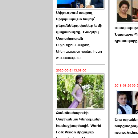
Աննա Վարդապետյանն
Սփյուռքում ապրող
ուղերձ է հղել ›››
նիկոլապաշտ հայեր՝
բերաններդ փակեք և մի
Մանկավար
2026-06-25 23:21:00
վայրահաչեք. Ռազմիկ
Նատաշա Պո
Մարտիրոսյան
դիմանկարը
Սփյուռքում ապրող
նիկոլապաշտ հայեր, իսկը
ժամանակն ա,
2020-06-21 13:08:00
Պաշտոնակռիվը սկսված
է. «Հրապարակ» ›››
2018-01-29 09:
2026-06-25 17:13:00
Քանոնահարուհի
Մարիաննա Գևորգյանը
Երբ աշակեր
համաշխարհային World
հարցազրույ
Folk Vision մրցույթի
ԱԺ նախագահի
ուսուցչուհո