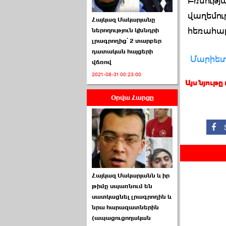
Բռնությ
վաղեմու
Հայկազ Մակարյանը
հեռահար
ներողություն կխնդրի
լրագրողից՝ 2 տարբեր
դատական հայցերի
Մարիե
վճռով
ՏԵՍԱՆՅՈՒԹ․ Ի՞նչ
2021-08-31 00:23:00
իրավիճակ է այս ›››
Այս նյութը
Օրվա Հարցը
2026-07-04 10:40:00
Սահմանադրական
Հայկազ Մակարյանն և իր
դատարանը մերժեց ›››
թիմը սպառնում են
սատկացնել լրագրողին և
2026-07-02 00:39:00
նրա հարազատներին
(ապացուցողական