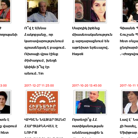
ժ
Ո՞վ է Աննա
Մարդիկ իրենց
Գիսանե 
ղոսյանի
Հակոբյանը, որ
միասեռականություն
Շուշան 
կառավարությունում
ը արդարացնում են
հետ օնլա
գրասենյակ է բացում.
աթեիստ երեւալով.
ընդհարմ
Ռիտայի վրա էինք
Hayeli
.«Ժողովո
ծիծաղում, խեղճ
կնիկն ի՞նչ էր
անում.1in
53:00
2017-12-27 11:25:00
2017-10-20 13:45:00
2017-10-11 
տն է
ՎԻԳԵՆ ՆԱԶԱՐՅԱՆԸ
Որտեղի՞ց ՀՀ
Լավ է` Ն
ց վարում
ՀԱՐՑԱՔՆՆՎԵԼ Է
ոստիկանության
չի հասել
ւ հետ
ԼՈՒՐՋ
անձնագրային և
Մխիթար 