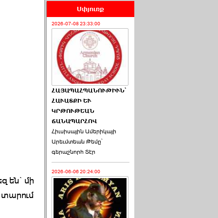
Սփյուռք
2026-07-08 23:33:00
ՀԱՅԱՊԱՀՊԱՆՈՒԹԻՒՆ՝
ՀԱՒԱՏՔԻ ԵՒ
ԿՐԹՈՒԹԵԱՆ
ՃԱՆԱՊԱՐՀՈՎ
Հիւսիսային Ամերիկայի
Արեւմտեան Թեմը՝
գերաշնորհ Տէր
2026-06-06 20:24:00
զ են` մի
 տարում