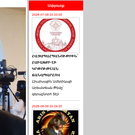
Սփյուռք
2026-07-08 23:33:00
ՀԱՅԱՊԱՀՊԱՆՈՒԹԻՒՆ՝
ՀԱՒԱՏՔԻ ԵՒ
ԿՐԹՈՒԹԵԱՆ
ՃԱՆԱՊԱՐՀՈՎ
Հիւսիսային Ամերիկայի
Արեւմտեան Թեմը՝
գերաշնորհ Տէր
2026-06-06 20:24:00