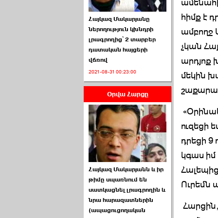
ամենահի
հիմք է դ
Հայկազ Մակարյանը
ներողություն կխնդրի
ամբողջ Ա
լրագրողից՝ 2 տարբեր
չկան Հա
դատական հայցերի
արդյոք խ
վճռով
ՏԵՍԱՆՅՈՒԹ․ Ի՞նչ
2021-08-31 00:23:00
իրավիճակ է այս ›››
մեկին խ
շաքարավ
Օրվա Հարցը
2026-07-04 10:40:00
«Օրինակ
ուզեցի 
դրեցի 9 
կգաս իմ
Սահմանադրական
Հալեպից 
Հայկազ Մակարյանն և իր
դատարանը մերժեց ›››
թիմը սպառնում են
Ուրեմն ա
սատկացնել լրագրողին և
2026-07-02 00:39:00
նրա հարազատներին
Հարցին,
(ապացուցողական