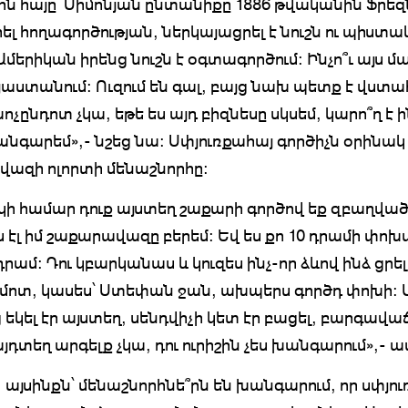
ն հայը՝ Սիմոնյան ընտանիքը 1886 թվականին Ֆրեզն
րել հողագործության, ներկայացրել է նուշն ու պիստակ
մերիկան իրենց նուշն է օգտագործում: Ինչո՞ւ այս մ
յաստանում: Ուզում են գալ, բայց նախ պետք է վստահ
ոչընդոտ չկա, եթե ես այդ բիզնեսը սկսեմ, կարո՞ղ է ի
անգարեմ»,- նշեց նա: Սփյուռքահայ գործիչն օրինակ
ազի ոլորտի մենաշնորհը:
ի համար դուք այստեղ շաքարի գործով եք զբաղված
ես էլ իմ շաքարավազը բերեմ: Եվ ես քո 10 դրամի փո
դրամ: Դու կբարկանաս և կուզես ինչ-որ ձևով ինձ ցրել
 մոտ, կասես՝ Ստեփան ջան, ախպերս գործդ փոխի: 
եկել էր այստեղ, սենդվիչի կետ էր բացել, բարգավաճ
յդտեղ արգելք չկա, դու ուրիշին չես խանգարում»,- 
 այսինքն՝ մենաշնորհնե՞րն են խանգարում, որ սփյո