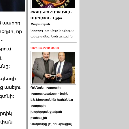
ԶԶՎԱՆՔԻ ՀԱՅԿԱԿԱՆ
ՄԱՐԱԹՈՆ. Արիս
մ ապրող
Քարամյան
եղծի, որ
Երրորդ ռաունդը նույնպես
ավարտվեց։ Եթե առաջին
-
րում
2026-05-22 01:35:00
ղ
անը:
րպեսզի
 ասելու
Գլենդել քաղաքի
քաղաքապետը Վահե
 գտնի:
Էնֆիաջյանին հանձնեց
քաղաքի
խորհրդանշական
արդիկ
բանալին
տեփան
Գաղտնիք չէ, որ Միացյալ