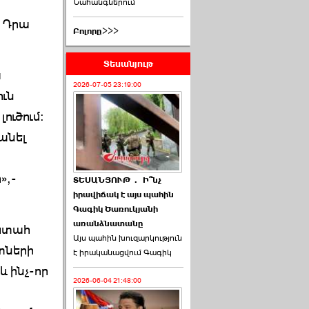
Նահանգներում
: Դրա
Բոլորը>>>
Տեսանյութ
ա
2026-07-05 23:19:00
ուն
ուծում:
 անել
»,-
ՏԵՍԱՆՅՈՒԹ․ Ի՞նչ
իրավիճակ է այս պահին
Գագիկ Ծառուկյանի
առանձնատանը
վստահ
Այս պահին խուզարկություն
ոտների
է իրականացվում Գագիկ
և ինչ-որ
2026-06-04 21:48:00