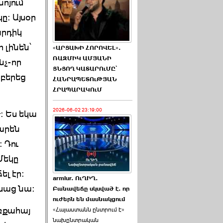
ոյում
ը: Այսօր
արդիկ
 լինեն՝
«ԱՐՑԱԽԻ ՀՈՐՈՎԵԼ».
ՌԱԶՄԻԿ ԱՄՅԱՆԻ
նչ-որ
ՑՆՑՈՂ ԿԱՏԱՐՈւՄԸ՝
 բերեց
ՀԱՆՐԱՊԵՏՈւԹՅԱՆ
ՀՐԱՊԱՐԱԿՈւՄ
2026-06-02 23:19:00
: Ես եկա
խարեն
: Դու
Մեկը
ել էր:
armlur. ՈւՂԻՂ.
ասաց նա:
Բանավեճը սկսված է. որ
ուժերն են մասնակցում
ւռքահայ
«Հայաստանն ընտրում է»
նախընտրական