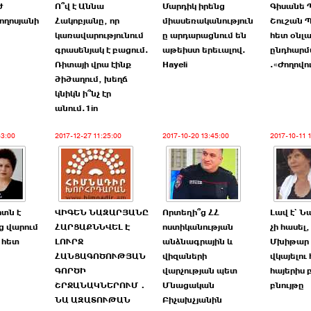
ժ
Ո՞վ է Աննա
Մարդիկ իրենց
Գիսանե 
ղոսյանի
Հակոբյանը, որ
միասեռականություն
Շուշան 
կառավարությունում
ը արդարացնում են
հետ օնլա
գրասենյակ է բացում.
աթեիստ երեւալով.
ընդհարմ
Ռիտայի վրա էինք
Hayeli
.«Ժողովո
ծիծաղում, խեղճ
կնիկն ի՞նչ էր
անում.1in
53:00
2017-12-27 11:25:00
2017-10-20 13:45:00
2017-10-11 
տն է
ՎԻԳԵՆ ՆԱԶԱՐՅԱՆԸ
Որտեղի՞ց ՀՀ
Լավ է` Ն
ց վարում
ՀԱՐՑԱՔՆՆՎԵԼ Է
ոստիկանության
չի հասել
ւ հետ
ԼՈՒՐՋ
անձնագրային և
Մխիթար 
ՀԱՆՑԱԳՈԾՈՒԹՅԱՆ
վիզաների
վկայելու
ԳՈՐԾԻ
վարչության պետ
հայերիս
ՇՐՋԱՆԱԿՆԵՐՈՒՄ․
Մնացական
բնույթը
ՆԱ ԱԶԱՏՈՒԹԱՆ
Բիչախչյանին