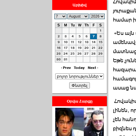
Հովակիմ
Արխիվ
յուրաքա
համար ի
S
M
Tu
W
Th
F
S
1
«Ես այն 
ՀԱՅԱՊԱՀՊԱՆՈՒԹԻՒՆ՝
2
3
4
5
6
7
8
ամենավտ
ՀԱՒԱՏՔԻ ԵՒ
9
10
11
12
13
14
15
16
17
18
19
20
21
22
ԿՐԹՈՒԹԵԱՆ
մատնացո
23
24
25
26
27
28
29
ՃԱՆԱՊԱՐՀՈՎ ›››
Եթե չուն
30
31
2026-07-06 06:50:00
‹ Prev
Today
Next ›
հազարավ
համագոր
ասաց ն
Հովակիմ
Օրվա Հարցը
Ամենաշատը էսօրվանից
լինեն, 
էի վախենում.Նիկոլայ
չեն հանդ
Եղիազարյան ›››
բիզնես դ
2026-07-05 23:19:00