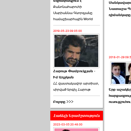
եզրափակչում է
թեկնածու է ընտրվել
Մանկավար
Քանոնահարուհի
Ռուբեն Ռուբինյանը ›››
Նատաշա Պո
Մարիաննա Գևորգյանը
դիմանկարը
համաշխարհային World
2026-06-23 21:28:00
2019-05-23 09:05:00
2018-01-29 09:
«Ժողովուրդ»-ը
հերթական ›››
Հարութ Փամբուկչյան -
Ւմ Աղջկան
2026-06-21 23:00:00
ՀՀ վաստակավոր արտիստ,
սիրված երգիչ Հարութ
Երբ աշակեր
հարցազրույ
Բոլորը >>>
ուսուցչուհո
Հաճելի Երաժշտություն
armlur.ՔՊ-ի ներսում
սպասում են ›››
2023-03-05 20:48:00