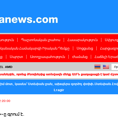
ց
ություն
|
Պաշտոնական լրահոս
|
Հասարակություն
|
Սփյուռ
իկանական Համակարգի Իրական Դեմքը
|
Սոցցանց
|
Հարցազրո
իք
|
Սպորտ
|
Առողջապահություն
|
Ժամանց
|
Հաճելի Երաժ
EL
AMD
ոնց ծնողներից առնվազն մեկը ԱՄՆ քաղաքացի է կամ մշտական բնակիչ
 իմ մոտ, կասես՝ Ստեփան ջան, ախպերս գործդ փոխի.Ստեփան Հո
Lragir
2:20:00
-ը գրում է.