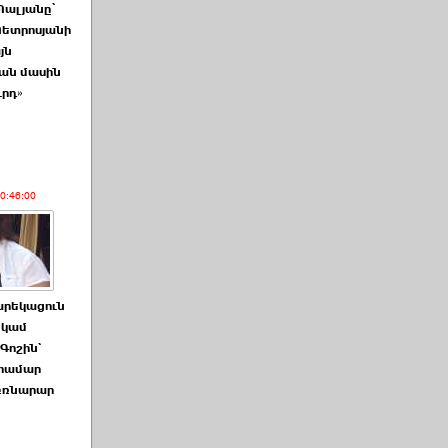
Պալյանը՝
Պետրոսյանի
յն
ան մասին
ւրդ»
10:46:00
արեկացուն
, կամ
Գոշին`
 համար
 բռնարար