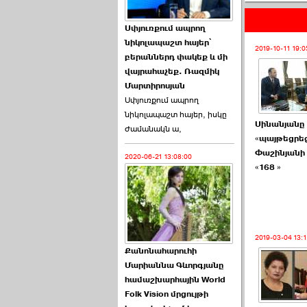
Աննա Վարդապետյանն
Սփյուռքում ապրող
ուղերձ է հղել ›››
նիկոլապաշտ հայեր՝
2019-10-11 19:0
բերաններդ փակեք և մի
2026-06-25 23:21:00
վայրահաչեք. Ռազմիկ
Մարտիրոսյան
Սփյուռքում ապրող
նիկոլապաշտ հայեր, իսկը
Սինանյանը
ժամանակն ա,
«պայթեցրե
Փաշինյանի 
2020-06-21 13:08:00
Պաշտոնակռիվը սկսված
«168 »
է. «Հրապարակ» ›››
2026-06-25 17:13:00
2019-03-04 13:
Քանոնահարուհի
Մարիաննա Գևորգյանը
համաշխարհային World
Folk Vision մրցույթի
ԱԺ նախագահի