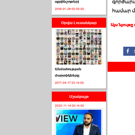
գործարա
սքրինշոթեր)
2019-01-26 00:50:00
համար մ
Օրվա Լուսանկար
ՈՒՂԻՂ․ ԱԺ-ն
Այս նյութը
Կառավարության ›››
2026-07-01 00:52:00
Անմահության
մարտիկները
2017-04-17 23:14:00
ՍԴ-ն հուլիսի 1-ին
կհեռանա ›››
Մշակույթ
2026-07-01 00:08:00
2020-11-14 00:14:00