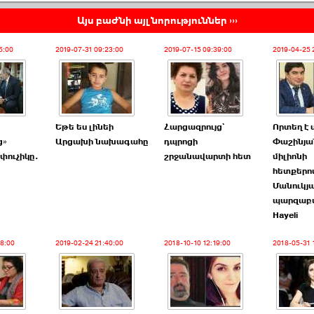
Այս բաժնի այլ նորություններ ›››
5:00
2019-07-31 09:23:00
2019-07-15 09:39:00
2019-04-25 
Եթե ես լինեի
Հարցազրույց`
Որտեղ է 
ց»
Արցախի նախագահը
դպրոցի
Փաշինյա
փուչիկը.
շրջանավարտի հետ
միլիոնի
հետքերո
Մանուկյ
պարզաբա
Hayeli
18:00
2019-02-24 21:40:00
2018-10-10 12:19:00
2018-05-31 