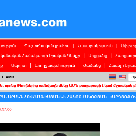
ց
ություն
|
Պաշտոնական լրահոս
|
Հասարակություն
|
Սփյուռ
իկանական Համակարգի Իրական Դեմքը
|
Սոցցանց
|
Հարցազրո
իք
|
Սպորտ
|
Առողջապահություն
|
Ժամանց
|
Հաճելի Երաժ
EL
AMD
նողներից առնվազն մեկը ԱՄՆ քաղաքացի է կամ մշտական բնակիչ
Ա. ԱՐՄԵՆ ՀՈՎՀԱՆՆԻՍՅԱՆ ԵՒ ՀԱԿՈԲ ՀԱԿՈԲՅԱՆ - «ԱՐԴՅՈՔ Ո
4:37:00