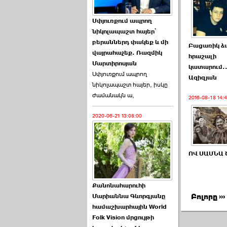
Աննա Վարդապետյանն
Սփյուռքում ապրող
ուղերձ է հղել ›››
նիկոլապաշտ հայեր՝
բերաններդ փակեք և մի
Բացառիկ ձա
2026-06-25 23:21:00
վայրահաչեք. Ռազմիկ
հրաշալի
Մարտիրոսյան
կատարում..
Սփյուռքում ապրող
Ազիզյան
նիկոլապաշտ հայեր, իսկը
ժամանակն ա,
2016-08-18 14:4
2020-06-21 13:08:00
Պաշտոնակռիվը սկսված
է. «Հրապարակ» ›››
2026-06-25 17:13:00
ՈՎ ՍԱՍՆԱ 
Քանոնահարուհի
Մարիաննա Գևորգյանը
Բոլորը ›››
համաշխարհային World
Folk Vision մրցույթի
ԱԺ նախագահի