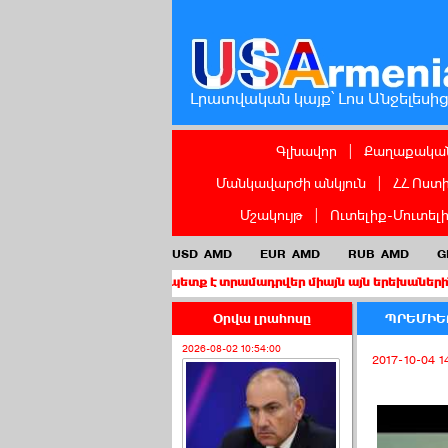
Լրատվական կայք՝ Լոս Անջելեսի
Գլխավոր
|
Քաղաքական
Մանկավարժի անկյուն
|
ՀՀ Ոստ
Մշակույթ
|
Ուտելիք-Մուտել
USD
AMD
EUR
AMD
RUB
AMD
G
աքացիություն պետք է տրամադրվեր միայն այն երեխաներին, որոնց ծ
Օրվա լրահոսը
ՊՐԵՄԻԵՐ
2026-08-02 10:54:00
2017-10-04 1