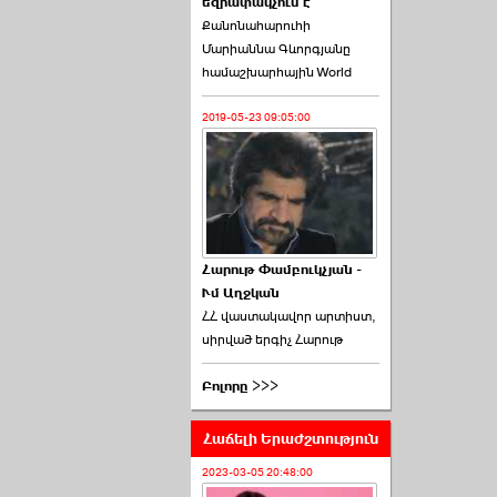
եզրափակչում է
թեկնածու է ընտրվել
Քանոնահարուհի
Ռուբեն Ռուբինյանը ›››
Մարիաննա Գևորգյանը
համաշխարհային World
2026-06-23 21:28:00
2019-05-23 09:05:00
«Ժողովուրդ»-ը
հերթական ›››
Հարութ Փամբուկչյան -
Ւմ Աղջկան
2026-06-21 23:00:00
ՀՀ վաստակավոր արտիստ,
սիրված երգիչ Հարութ
Բոլորը >>>
Հաճելի Երաժշտություն
armlur.ՔՊ-ի ներսում
սպասում են ›››
2023-03-05 20:48:00