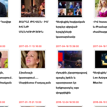
 Դավիթ
ԶԱՐԵՀ ԹԵՎԱՆ- ԻՄ
Գեղեցիկ հայկական
«Իմ հասա
ԽԵՆԹ
երգեր սիրված
և Թամա
ՄԱՆԿՈՒԹՅՈՒՆ
երգիչների
Ժամհարյ
կատարմամբ
38:00
2017-05-11 13:16:00
2017-04-19 15:39:00
2017-04-19 
յն,
Հիանալի
ժյուրին չկարողացավ
Գեղեցիկ
տարում.
կատարում...
զսպել իրեն և
Lev Azizy
հակյան
Մարիետա Բադալյան
պատրաստ էր
Mucho
երկրպագել այս
փոքրիկին
10:00
2017-01-15 21:13:00
2016-12-04 19:50:00
2016-09-10 