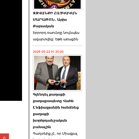
ԶԶՎԱՆՔԻ ՀԱՅԿԱԿԱՆ
ՄԱՐԱԹՈՆ. Արիս
Քարամյան
Երրորդ ռաունդը նույնպես
ավարտվեց։ Եթե առաջին
2026-05-22 01:35:00
Գլենդել քաղաքի
քաղաքապետը Վահե
Էնֆիաջյանին հանձնեց
քաղաքի
խորհրդանշական
բանալին
Գաղտնիք չէ, որ Միացյալ
0