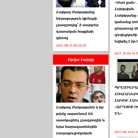
«Մամ ջան»
Հռիփսիմե
Հայկազ Մակարյանը
Հակոբյանը 
ներողություն կխնդրի
կանանց տո
լրագրողից՝ 2 տարբեր
ընդառաջ մ
դատական հայցերի
գեղեցկուհի
վճռով
ՏԵՍԱՆՅՈՒԹ․ Ի՞նչ
նվիրել է իր
2021-08-31 00:23:00
իրավիճակ է այս ›››
2017-10-04 14:3
Օրվա Հարցը
2026-07-04 10:40:00
ՊՐԵՄԻԵՐԱ
ՀՈՎՀԱՆՆԻ
ՀԱԿՈԲ ՀԱԿ
Սահմանադրական
«ԱՐԴՅՈՔ Ո
Հայկազ Մակարյանն և իր
դատարանը մերժեց ›››
ԵՆ»
թիմը սպառնում են
սատկացնել լրագրողին և
2026-07-02 00:39:00
նրա հարազատներին
2017-08-14 21:0
(ապացուցողական