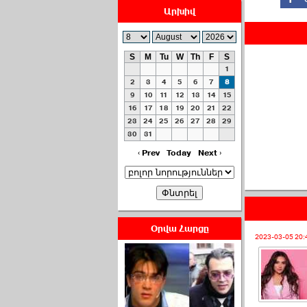
Արխիվ
S
M
Tu
W
Th
F
S
1
ՀԱՅԱՊԱՀՊԱՆՈՒԹԻՒՆ՝
2
3
4
5
6
7
8
ՀԱՒԱՏՔԻ ԵՒ
9
10
11
12
13
14
15
16
17
18
19
20
21
22
ԿՐԹՈՒԹԵԱՆ
23
24
25
26
27
28
29
ՃԱՆԱՊԱՐՀՈՎ ›››
30
31
2026-07-06 06:50:00
‹ Prev
Today
Next ›
Օրվա Հարցը
2023-03-05 20:
Ամենաշատը էսօրվանից
էի վախենում.Նիկոլայ
Եղիազարյան ›››
2026-07-05 23:19:00