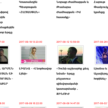
…
Կոստանդին
Նորայր Ժամհարյան և
Հարութ
Պետրոսյան
Թամարա
Փամբուկչ
սիրով
«ՀԱՅԱՍՏԱՆ»
Ժամհարյան «Իմ
կյանքը
նին
հասակը»
եր
 մայրերին
 նոր երգը
7:00
2017-09-19 13:23:00
2017-09-12 13:59:00
2017-08-26 
. ԱՐՄԵՆ
ԼԻԱՆԱ - «Շնորհավոր
«Չունի աշխարհը քեզ
Լիանա և 
ՍՅԱՆ ԵՒ
Լինի»
նման» երգը
Ալավերդյ
ՈԲՅԱՆ -
բելառուս
հորինել»
ՎՔԵՐ
զինվորականի
կատարմամբ .
ԶԻՆՈՒԺ
8:00
2017-08-09 16:22:00
2017-08-09 14:47:00
2017-08-02 