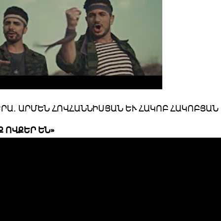
ՐԱ. ԱՐՄԵՆ ՀՈՎՀԱՆՆԻՍՅԱՆ ԵՒ ՀԱԿՈԲ ՀԱԿՈԲՅԱՆ
Ք ՈՎՔԵՐ ԵՆ»