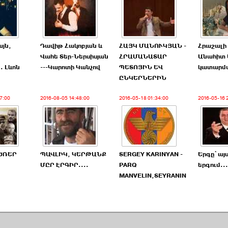
յն,
Դավիթ Հակոբյան և
ՀԱՅԿ ՄԱՆՈՒԿՅԱՆ -
Հրաշալի
Վահե Տեր-Ներսիսյան
ՀՐԱՄԱՆԱՏԱՐ
Անահիտ 
. Լևոն
---Կարոտի Կանչով
ՊԵՏՈՅԻՆ ԵՎ
կատարմ
ԸՆԿԵՐՆԵՐԻՆ
7:00
2016-08-05 14:48:00
2016-05-18 01:34:00
2016-05-16 
ԾՌԵՐ
ՊԱՎԼԻԿ, ԿԵՐԹԱՆՔ
SERGEY KARINYAN -
Երգը՝ այ
ՄԸՐ ԷՐԳԻՐ....
PARQ
երգում...
MANVELIN,SEYRANIN