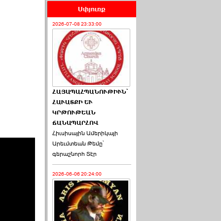
Սփյուռք
2026-07-08 23:33:00
ՀԱՅԱՊԱՀՊԱՆՈՒԹԻՒՆ՝
ՀԱՒԱՏՔԻ ԵՒ
ԿՐԹՈՒԹԵԱՆ
ՃԱՆԱՊԱՐՀՈՎ
Հիւսիսային Ամերիկայի
Արեւմտեան Թեմը՝
գերաշնորհ Տէր
2026-06-06 20:24:00