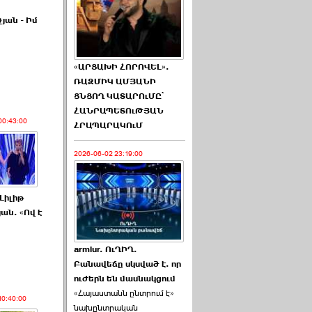
յան - Իմ
«ԱՐՑԱԽԻ ՀՈՐՈՎԵԼ».
ՌԱԶՄԻԿ ԱՄՅԱՆԻ
ՑՆՑՈՂ ԿԱՏԱՐՈւՄԸ՝
ՀԱՆՐԱՊԵՏՈւԹՅԱՆ
00:43:00
ՀՐԱՊԱՐԱԿՈւՄ
2026-06-02 23:19:00
Լիլիթ
ան. «Ով է
armlur. ՈւՂԻՂ.
Բանավեճը սկսված է. որ
ուժերն են մասնակցում
«Հայաստանն ընտրում է»
10:40:00
նախընտրական