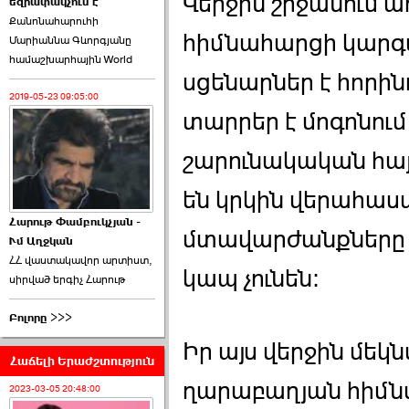
Վերջին շրջանում 
եզրափակչում է
թեկնածու է ընտրվել
Քանոնահարուհի
Ռուբեն Ռուբինյանը ›››
հիմնահարցի կարգ
Մարիաննա Գևորգյանը
համաշխարհային World
2026-06-23 21:28:00
սցենարներ է հորին
2019-05-23 09:05:00
տարրեր է մոգոնու
շարունակական հայ
«Ժողովուրդ»-ը
են կրկին վերահաստ
հերթական ›››
Հարութ Փամբուկչյան -
մտավարժանքները ի
Ւմ Աղջկան
2026-06-21 23:00:00
ՀՀ վաստակավոր արտիստ,
կապ չունեն:
սիրված երգիչ Հարութ
Բոլորը >>>
Իր այս վերջին մեկ
Հաճելի Երաժշտություն
armlur.ՔՊ-ի ներսում
ղարաբաղյան հիմն
սպասում են ›››
2023-03-05 20:48:00