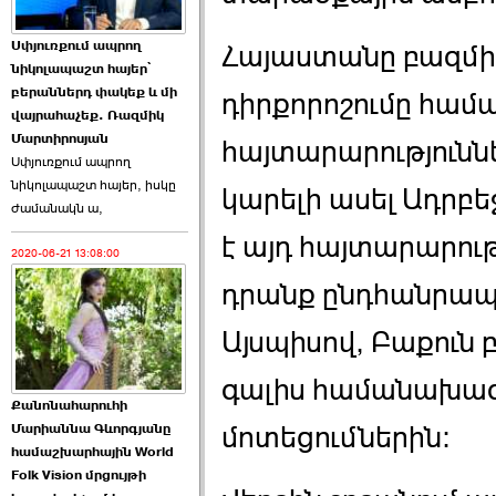
Աննա Վարդապետյանն
Սփյուռքում ապրող
Հայաստանը բազմի
ուղերձ է հղել ›››
նիկոլապաշտ հայեր՝
բերաններդ փակեք և մի
դիրքորոշումը համ
2026-06-25 23:21:00
վայրահաչեք. Ռազմիկ
Մարտիրոսյան
հայտարարություններ
Սփյուռքում ապրող
նիկոլապաշտ հայեր, իսկը
կարելի ասել Ադրբե
ժամանակն ա,
է այդ հայտարարութ
2020-06-21 13:08:00
Պաշտոնակռիվը սկսված
է. «Հրապարակ» ›››
դրանք ընդհանրապես
2026-06-25 17:13:00
Այսպիսով, Բաքուն 
գալիս համանախագ
Քանոնահարուհի
Մարիաննա Գևորգյանը
մոտեցումներին:
համաշխարհային World
Folk Vision մրցույթի
ԱԺ նախագահի