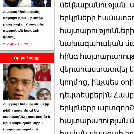
մեկնաբանության,
Հայկազ Մակարյանը
երկրների համատեղ
ներողություն կխնդրի
լրագրողից՝ 2 տարբեր
հայտարություններ
դատական հայցերի
վճռով
ՏԵՍԱՆՅՈՒԹ․ Ի՞նչ
նախագահական մա
2021-08-31 00:23:00
իրավիճակ է այս ›››
հինգ հայտարարությ
Օրվա Հարցը
2026-07-04 10:40:00
վերահաստատվել 
կողմից, ինչպես օ
դեկտեմբերին Համ
Սահմանադրական
Հայկազ Մակարյանն և իր
դատարանը մերժեց ›››
երկրների արտգոր
թիմը սպառնում են
սատկացնել լրագրողին և
2026-07-02 00:39:00
հայտարարության մե
նրա հարազատներին
(ապացուցողական
համանախագահ երկր