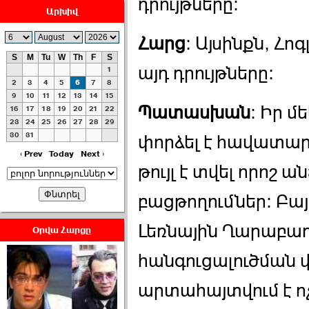
դրույթները:
Արխիվ
Հարց
: Այսինքն, Հո
S
M
Tu
W
Th
F
S
այդ դրույթները:
1
ՀԱՅԱՊԱՀՊԱՆՈՒԹԻՒՆ՝
2
3
4
5
6
7
8
ՀԱՒԱՏՔԻ ԵՒ
9
10
11
12
13
14
15
Պատասխան
: Իր մ
16
17
18
19
20
21
22
ԿՐԹՈՒԹԵԱՆ
23
24
25
26
27
28
29
ՃԱՆԱՊԱՐՀՈՎ ›››
30
31
փորձել է հավատար
2026-07-06 06:50:00
‹ Prev
Today
Next ›
թույլ է տվել որոշ ա
բացթողումներ: Բայց
Լեռնային Ղարաբա
Օրվա Հարցը
Ամենաշատը էսօրվանից
հանգուցալուծման վ
էի վախենում.Նիկոլայ
Եղիազարյան ›››
արտահայտվում է ո
2026-07-05 23:19:00