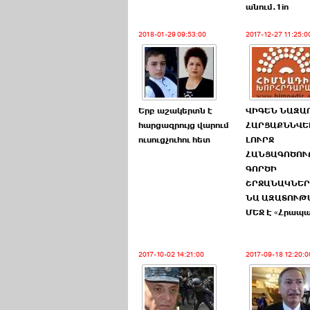
անում.1in
2018-01-29 09:53:00
2017-12-27 11:25:0
Երբ աշակերտն է
ՎԻԳԵՆ ՆԱԶԱ
հարցազրույց վարում
ՀԱՐՑԱՔՆՆՎԵԼ
ուսուցչուհու հետ
ԼՈՒՐՋ
ՀԱՆՑԱԳՈԾՈ
ԳՈՐԾԻ
ՇՐՋԱՆԱԿՆԵ
ՆԱ ԱԶԱՏՈՒԹ
ՄԵՋ Է «Հրապ
2017-10-02 14:21:00
2017-09-18 12:20:0