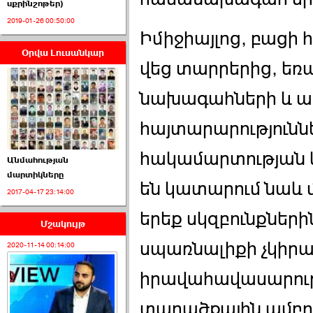
սքրինշոթեր)
2019-01-26 00:50:00
Իմիջիայլոց, բացի
Օրվա Լուսանկար
ՈՒՂԻՂ․ ԱԺ-ն
վեց տարրերից, ե
Կառավարության ›››
նախագահների և 
2026-07-01 00:52:00
հայտարարությունն
հակամարտության կ
Անմահության
մարտիկները
են կատարում նաև 
2017-04-17 23:14:00
ՍԴ-ն հուլիսի 1-ին
կհեռանա ›››
երեք սկզբունքներին
Մշակույթ
2026-07-01 00:08:00
սպառնալիքի չկիրա
2020-11-14 00:14:00
իրավահավասարությ
տարածքային ամբո