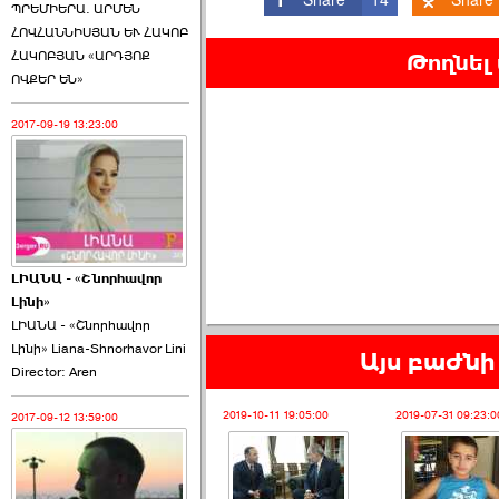
ՊՐԵՄԻԵՐԱ. ԱՐՄԵՆ
ՀՈՎՀԱՆՆԻՍՅԱՆ ԵՒ ՀԱԿՈԲ
ՀԱԿՈԲՅԱՆ «ԱՐԴՅՈՔ
Թողնել
ՈՎՔԵՐ ԵՆ»
2017-09-19 13:23:00
ԼԻԱՆԱ - «Շնորհավոր
Լինի»
ԼԻԱՆԱ - «Շնորհավոր
Լինի» Liana-Shnorhavor Lini
Այս բաժնի 
Director: Aren
2019-10-11 19:05:00
2019-07-31 09:23:0
2017-09-12 13:59:00