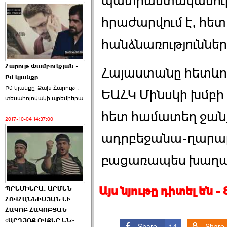
պատրաստակամությո
հրաժարվում է, հետ
հանձնառություններ
Հարութ Փամբուկչյան -
Հայաստանը հետևող
Իմ կյանքը
Իմ կյանքը-Ձախ Հարnւթ․
ԵԱՀԿ Մինսկի խմբ
տեuաhnլnվակի պրեմիերա
հետ համատեղ ջանք
2017-10-04 14:37:00
ադրբեջանա-ղարա
բացառապես խաղա
Այս նյութը դիտել են 
ՊՐԵՄԻԵՐԱ. ԱՐՄԵՆ
ՀՈՎՀԱՆՆԻՍՅԱՆ ԵՒ
ՀԱԿՈԲ ՀԱԿՈԲՅԱՆ -
«ԱՐԴՅՈՔ ՈՎՔԵՐ ԵՆ»
Share
14
Share