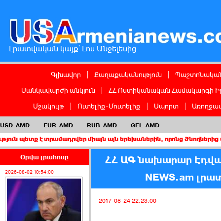
Լրատվական կայք՝ Լոս Անջելեսից
Գլխավոր
|
Քաղաքականություն
|
Պաշտոնական
Մանկավարժի անկյուն
|
ՀՀ Ոստիկանական Համակարգի Ի
Մշակույթ
|
Ուտելիք-Մուտելիք
|
Սպորտ
|
Առողջապ
USD
AMD
EUR
AMD
RUB
AMD
GEL
AMD
է տրամադրվեր միայն այն երեխաներին, որոնց ծնողներից առնվազն մ
Օրվա լրահոսը
ՀՀ ԱԳ նախարար Էդվ
2026-08-02 10:54:00
NEWS.am լրա
2017-08-24 22:23:00