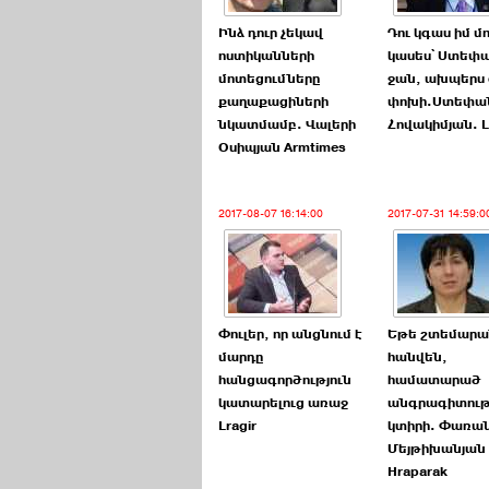
Ինձ դուր չեկավ
Դու կգաս իմ մ
ոստիկանների
կասես՝ Ստեփ
մոտեցումները
ջան, ախպերս
քաղաքացիների
փոխի.Ստեփա
նկատմամբ. Վալերի
Հովակիմյան. L
Օսիպյան Armtimes
2017-08-07 16:14:00
2017-07-31 14:59:0
Փուլեր, որ անցնում է
Եթե շտեմարա
մարդը
հանվեն,
հանցագործություն
համատարած
կատարելուց առաջ
անգրագիտութ
Lragir
կտիրի. Փառա
Մեյթիխանյան
Hraparak