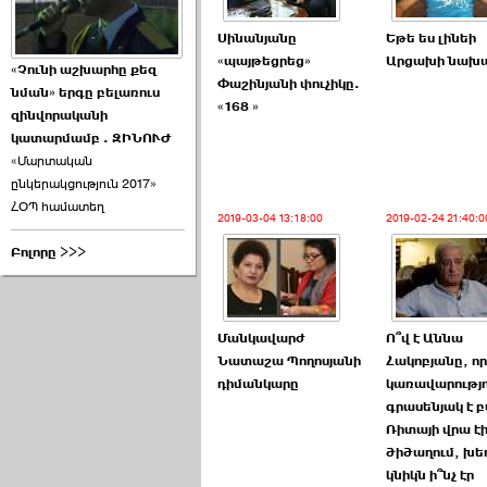
Սինանյանը
Եթե ես լինեի
«պայթեցրեց»
Արցախի նախ
«Չունի աշխարհը քեզ
Փաշինյանի փուչիկը.
նման» երգը բելառուս
«168 »
զինվորականի
կատարմամբ . ԶԻՆՈՒԺ
«Մարտական
ընկերակցություն 2017»
ՀՕՊ համատեղ
2019-03-04 13:18:00
2019-02-24 21:40:0
Բոլորը >>>
Մանկավարժ
Ո՞վ է Աննա
Նատաշա Պողոսյանի
Հակոբյանը, որ
դիմանկարը
կառավարությո
գրասենյակ է բ
Ռիտայի վրա է
ծիծաղում, խե
կնիկն ի՞նչ էր