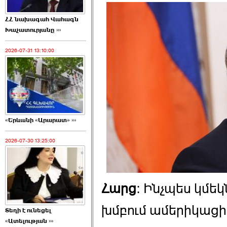
ՀՀ նախագահ Վահագն
Խաչատուրյանը ›››
2026-07-31 13:10:00
«Երևանի «Արարատ» ›››
2026-07-30 13:25:00
Հարց
: Ինչպես կմե
խմբում ամերիկաց
Տեղի է ունեցել
«Ատելության ›››