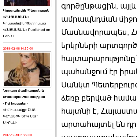
գործընթացին, այլ
Կոստանդին Պետրոսյան
ամրապնդման միջո
«ՀԱՅԱՍՏԱՆ»
Կոստանդին Պետրոսյան
Մասնավորապես, Հ
«ՀԱՅԱՍՏԱՆ» Published on
Այս ընդդիմությունը
Feb 17,
կվերցնի ›››
երկրների արտգոր
2018-02-08 14:35:00
2026-06-09 00:41:00
հայտարարությունը
պահանջում էր իրա
Սանկտ Պետերբուր
Նորայր Ժամհարյան և
Որպես ընդդիմադիր
ձեռք բերված համաձ
Թամարա Ժամհարյան
ընտրող՝ ›››
«Իմ հասակը»
հայտնի է, Հայաստ
«Իմ հասակը» ՇԱՏ
ԳԵՂԵՑԻԿ ԵՐԳ ՄԵՐ
արտահայտել են դր
ՍԻՐԵԼԻ
2017-12-13 01:29:00