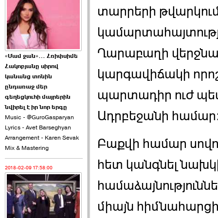
2026-06-10 22:55:00
տարրերի թվարկումը
կամարտահայտությա
Ղարաբաղի վերջն
«Մամ ջան»… Հռիփսիմե
Հակոբյանը սիրով
կարգավիճակի որոշ
Ուշքի չենք գալիս այն
կանանց տոնին
խայտառակ ›››
ընդառաջ մեր
պարտադիր ուժ պետ
գեղեցկուհի մայրերին
2026-06-09 15:05:00
նվիրել է իր նոր երգը
Ադրբեջանի համար
Music - @GuroGasparyan
Lyrics - Avet Barseghyan
Arrangement - Karen Sevak
Բաքվի համար սովո
Mix & Mastering
հետ կանգնել նախկ
2018-02-09 17:58:00
Ծառուկյանի փեսան
վնասել է ›››
համաձայնություննե
2026-06-09 07:11:00
միայն հիմնահարցի