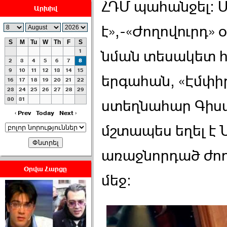
ՀԴՄ պահանջել: 
Արխիվ
է»,-«Ժողովուրդ» 
S
M
Tu
W
Th
F
S
1
նման տեսակետ հ
ՀԱՅԱՊԱՀՊԱՆՈՒԹԻՒՆ՝
2
3
4
5
6
7
8
ՀԱՒԱՏՔԻ ԵՒ
9
10
11
12
13
14
15
երգահան, «Էմփիր
16
17
18
19
20
21
22
ԿՐԹՈՒԹԵԱՆ
23
24
25
26
27
28
29
ՃԱՆԱՊԱՐՀՈՎ ›››
30
31
ստեղնահար Գիսա
2026-07-06 06:50:00
‹ Prev
Today
Next ›
մշտապես եղել է 
առաջնորդած ժո
Օրվա Հարցը
մեջ:
Ամենաշատը էսօրվանից
էի վախենում.Նիկոլայ
Եղիազարյան ›››
2026-07-05 23:19:00