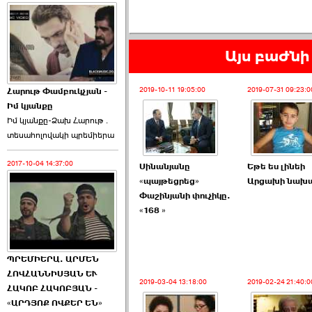
Այս բաժնի 
2019-10-11 19:05:00
2019-07-31 09:23:0
Հարութ Փամբուկչյան -
Իմ կյանքը
Իմ կյանքը-Ձախ Հարnւթ․
տեuաhnլnվակի պրեմիերա
2017-10-04 14:37:00
Սինանյանը
Եթե ես լինեի
«պայթեցրեց»
Արցախի նախ
Փաշինյանի փուչիկը.
«168 »
ՊՐԵՄԻԵՐԱ. ԱՐՄԵՆ
ՀՈՎՀԱՆՆԻՍՅԱՆ ԵՒ
2019-03-04 13:18:00
2019-02-24 21:40:0
ՀԱԿՈԲ ՀԱԿՈԲՅԱՆ -
«ԱՐԴՅՈՔ ՈՎՔԵՐ ԵՆ»