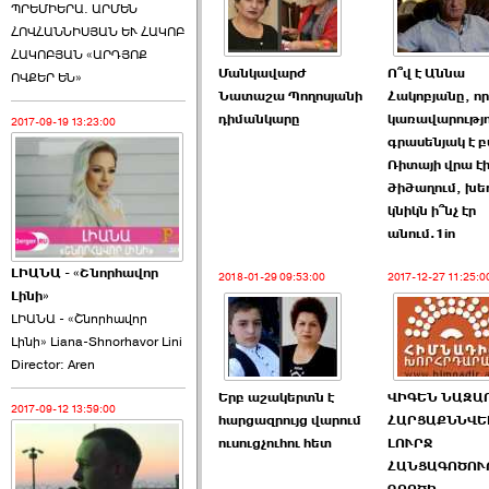
ՊՐԵՄԻԵՐԱ. ԱՐՄԵՆ
ՀՈՎՀԱՆՆԻՍՅԱՆ ԵՒ ՀԱԿՈԲ
ՀԱԿՈԲՅԱՆ «ԱՐԴՅՈՔ
Մանկավարժ
Ո՞վ է Աննա
ՈՎՔԵՐ ԵՆ»
Նատաշա Պողոսյանի
Հակոբյանը, որ
դիմանկարը
կառավարությո
2017-09-19 13:23:00
գրասենյակ է բ
Ռիտայի վրա է
ծիծաղում, խե
կնիկն ի՞նչ էր
անում.1in
ԼԻԱՆԱ - «Շնորհավոր
2018-01-29 09:53:00
2017-12-27 11:25:0
Լինի»
ԼԻԱՆԱ - «Շնորհավոր
Լինի» Liana-Shnorhavor Lini
Director: Aren
Երբ աշակերտն է
ՎԻԳԵՆ ՆԱԶԱ
2017-09-12 13:59:00
հարցազրույց վարում
ՀԱՐՑԱՔՆՆՎԵԼ
ուսուցչուհու հետ
ԼՈՒՐՋ
ՀԱՆՑԱԳՈԾՈ