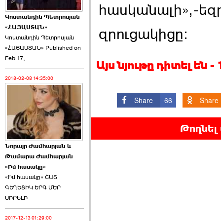
հասկանալի»,-եզ
Կոստանդին Պետրոսյան
«ՀԱՅԱՍՏԱՆ»
զրուցակիցը:
Կոստանդին Պետրոսյան
«ՀԱՅԱՍՏԱՆ» Published on
Այս ընդդիմությունը
Feb 17,
կվերցնի ›››
Այս նյութը դիտել են 
2018-02-08 14:35:00
2026-06-09 00:41:00
Share
66
Share
Թողնել
Նորայր Ժամհարյան և
Որպես ընդդիմադիր
Թամարա Ժամհարյան
ընտրող՝ ›››
«Իմ հասակը»
«Իմ հասակը» ՇԱՏ
ԳԵՂԵՑԻԿ ԵՐԳ ՄԵՐ
ՍԻՐԵԼԻ
2017-12-13 01:29:00