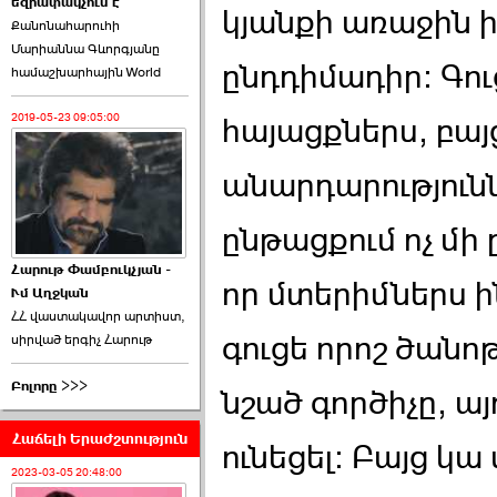
եզրափակչում է
թեկնածու է ընտրվել
կյանքի առաջին ի
Քանոնահարուհի
Ռուբեն Ռուբինյանը ›››
Մարիաննա Գևորգյանը
ընդդիմադիր: Գուցե
համաշխարհային World
2026-06-23 21:28:00
2019-05-23 09:05:00
հայացքներս, բայ
անարդարությունն
«Ժողովուրդ»-ը
ընթացքում ոչ մի 
հերթական ›››
Հարութ Փամբուկչյան -
որ մտերիմներս ի
Ւմ Աղջկան
2026-06-21 23:00:00
ՀՀ վաստակավոր արտիստ,
գուցե որոշ ծանոթ
սիրված երգիչ Հարութ
Բոլորը >>>
նշած գործիչը, այ
Հաճելի Երաժշտություն
armlur.ՔՊ-ի ներսում
ունեցել: Բայց կա
սպասում են ›››
2023-03-05 20:48:00