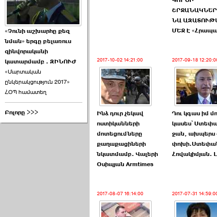
ԳՈՐԾԻ
ՇՐՋԱՆԱԿՆԵ
ՆԱ ԱԶԱՏՈՒԹ
ՄԵՋ Է «Հրապ
«Չունի աշխարհը քեզ
նման» երգը բելառուս
զինվորականի
2017-10-02 14:21:00
2017-09-18 12:20:0
կատարմամբ . ԶԻՆՈՒԺ
«Մարտական
ընկերակցություն 2017»
ՀՕՊ համատեղ
Բոլորը >>>
Ինձ դուր չեկավ
Դու կգաս իմ մ
ոստիկանների
կասես՝ Ստեփ
մոտեցումները
ջան, ախպերս
քաղաքացիների
փոխի.Ստեփա
նկատմամբ. Վալերի
Հովակիմյան. L
Օսիպյան Armtimes
2017-08-07 16:14:00
2017-07-31 14:59:0