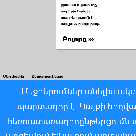
իրական եկամուտը
սարերի-ձորերի
տարբերություն է
տալիս «Հրապարակ»
Բոլորը ›››
Մեր մասին
|
Հետադարձ կապ
Մեջբերումներ անելիս ակտ
պարտադիր է: Կայքի հոդվ
հեռուստառադիոընթերցումն 