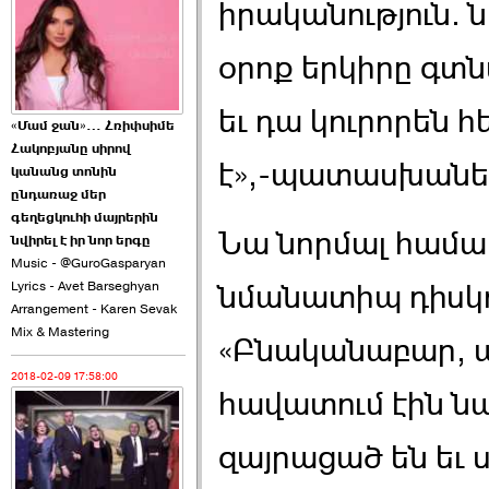
իրականություն.
2026-06-10 22:55:00
օրոք երկիրը գտն
եւ դա կուրորեն 
«Մամ ջան»… Հռիփսիմե
Հակոբյանը սիրով
է»,-պատասխանե
Ուշքի չենք գալիս այն
կանանց տոնին
խայտառակ ›››
ընդառաջ մեր
գեղեցկուհի մայրերին
Նա նորմալ համա
2026-06-09 15:05:00
նվիրել է իր նոր երգը
Music - @GuroGasparyan
Lyrics - Avet Barseghyan
նմանատիպ դիսկո
Arrangement - Karen Sevak
Mix & Mastering
«Բնականաբար, այ
2018-02-09 17:58:00
Ծառուկյանի փեսան
հավատում էին ն
վնասել է ›››
զայրացած են եւ 
2026-06-09 07:11:00