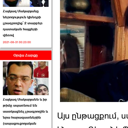
Հայկազ Մակարյանը
ներողություն կխնդրի
լրագրողից՝ 2 տարբեր
դատական հայցերի
վճռով
ՏԵՍԱՆՅՈՒԹ․ Ի՞նչ
2021-08-31 00:23:00
իրավիճակ է այս ›››
Օրվա Հարցը
2026-07-04 10:40:00
Սահմանադրական
Հայկազ Մակարյանն և իր
դատարանը մերժեց ›››
թիմը սպառնում են
սատկացնել լրագրողին և
2026-07-02 00:39:00
Այս ընթացքում, 
նրա հարազատներին
(ապացուցողական