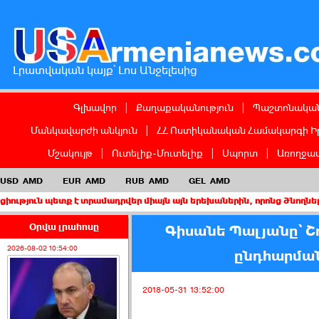
Լրատվական կայք՝ Լոս Անջելեսից
Գլխավոր
|
Քաղաքականություն
|
Պաշտոնական
Մանկավարժի անկյուն
|
ՀՀ Ոստիկանական Համակարգի Ի
Մշակույթ
|
Ուտելիք-Մուտելիք
|
Սպորտ
|
Առողջապ
USD
AMD
EUR
AMD
RUB
AMD
GEL
AMD
տք է տրամադրվեր միայն այն երեխաներին, որոնց ծնողներից առնվազ
Օրվա լրահոսը
Գիսանե Պալյանը՝ Շ
2026-08-02 10:54:00
ընդհարման
2018-05-31 13:52:00