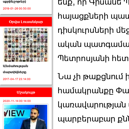
ենք, որ Գիսանե
սքրինշոթեր)
2019-01-26 00:50:00
հայացքների պատ
Օրվա Լուսանկար
ՈՒՂԻՂ․ ԱԺ-ն
դիսկուրսների մեջ
Կառավարության ›››
ական պատգամավո
2026-07-01 00:52:00
Պետրոսյանի հետ
Անմահության
մարտիկները
Նա չի թաքցնում 
2017-04-17 23:14:00
ՍԴ-ն հուլիսի 1-ին
կհեռանա ›››
համակրանքը Փա
Մշակույթ
2026-07-01 00:08:00
2020-11-14 00:14:00
կառավարության 
պարբերաբար քն