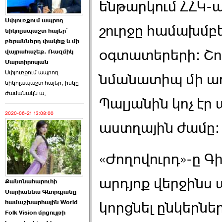
ենթարկում ՀՀԿ-ա
Աննա Վարդապետյանն
Սփյուռքում ապրող
ուղերձ է հղել ›››
շուրջը համախմբե
նիկոլապաշտ հայեր՝
բերաններդ փակեք և մի
2026-06-25 23:21:00
օգտատերերի: Շու
վայրահաչեք. Ռազմիկ
Մարտիրոսյան
Սփյուռքում ապրող
նմանատիպ մի առ
նիկոլապաշտ հայեր, իսկը
ժամանակն ա,
Պալյանին կոչ էր ա
2020-06-21 13:08:00
Պաշտոնակռիվը սկսված
աստղային ժամը:
է. «Հրապարակ» ›››
2026-06-25 17:13:00
«Ժողովուրդ»-ը Գ
արդյոք վերջինս 
Քանոնահարուհի
Մարիաննա Գևորգյանը
համաշխարհային World
կորցնել ընկերնե
Folk Vision մրցույթի
ԱԺ նախագահի