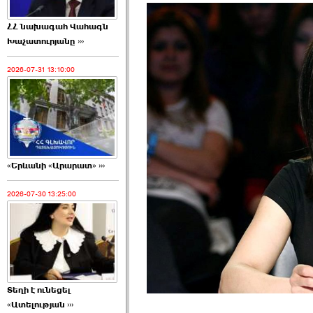
ՀՀ նախագահ Վահագն
Խաչատուրյանը ›››
2026-07-31 13:10:00
«Երևանի «Արարատ» ›››
2026-07-30 13:25:00
Տեղի է ունեցել
«Ատելության ›››