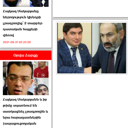
Հայկազ Մակարյանը
ներողություն կխնդրի
լրագրողից՝ 2 տարբեր
դատական հայցերի
վճռով
ՏԵՍԱՆՅՈՒԹ․ Ի՞նչ
2021-08-31 00:23:00
իրավիճակ է այս ›››
Օրվա Հարցը
2026-07-04 10:40:00
Սահմանադրական
Հայկազ Մակարյանն և իր
դատարանը մերժեց ›››
թիմը սպառնում են
սատկացնել լրագրողին և
2026-07-02 00:39:00
նրա հարազատներին
(ապացուցողական