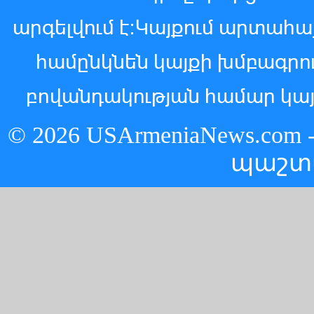
արգելվում է:Կայքում արտահ
համընկնեն կայքի խմբագր
բովանդակության համար կայ
© 2026 USArmeniaNews.c
պաշտ