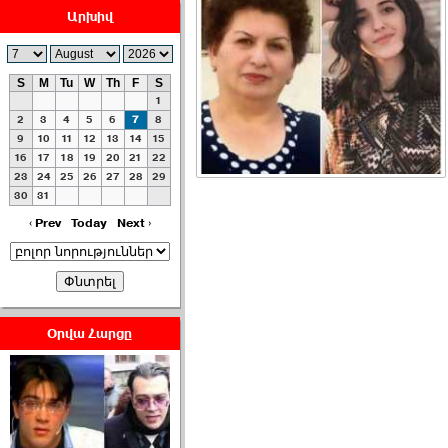
Արխիվ
S
M
Tu
W
Th
F
S
1
ՀԱՅԱՊԱՀՊԱՆՈՒԹԻՒՆ՝
2
3
4
5
6
7
8
ՀԱՒԱՏՔԻ ԵՒ
9
10
11
12
13
14
15
16
17
18
19
20
21
22
ԿՐԹՈՒԹԵԱՆ
23
24
25
26
27
28
29
ՃԱՆԱՊԱՐՀՈՎ ›››
30
31
2026-07-06 06:50:00
‹ Prev
Today
Next ›
Օրվա Հարցը
Ամենաշատը էսօրվանից
էի վախենում.Նիկոլայ
Եղիազարյան ›››
2026-07-05 23:19:00