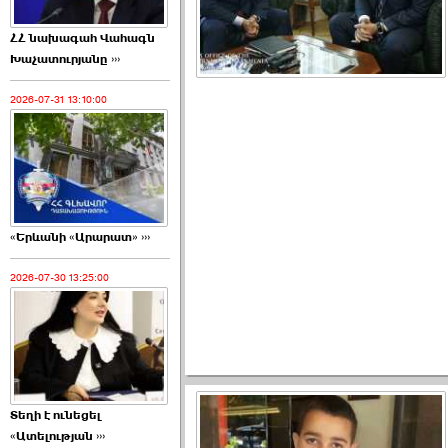
ՀՀ նախագահ Վահագն
Խաչատուրյանը ›››
2026-07-31 13:10:00
«Երևանի «Արարատ» ›››
2026-07-30 13:25:00
Տեղի է ունեցել
«Ատելության ›››