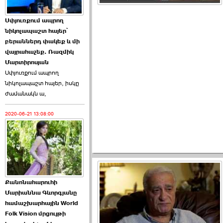
Աննա Վարդապետյանն
Սփյուռքում ապրող
ուղերձ է հղել ›››
նիկոլապաշտ հայեր՝
բերաններդ փակեք և մի
2026-06-25 23:21:00
վայրահաչեք. Ռազմիկ
Մարտիրոսյան
Սփյուռքում ապրող
նիկոլապաշտ հայեր, իսկը
ժամանակն ա,
2020-06-21 13:08:00
Պաշտոնակռիվը սկսված
է. «Հրապարակ» ›››
2026-06-25 17:13:00
Քանոնահարուհի
Մարիաննա Գևորգյանը
համաշխարհային World
Folk Vision մրցույթի
ԱԺ նախագահի