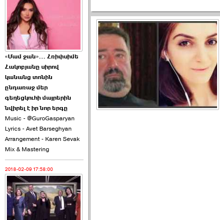
2026-06-10 22:55:00
«Մամ ջան»… Հռիփսիմե
Հակոբյանը սիրով
Ուշքի չենք գալիս այն
կանանց տոնին
խայտառակ ›››
ընդառաջ մեր
գեղեցկուհի մայրերին
2026-06-09 15:05:00
նվիրել է իր նոր երգը
Music - @GuroGasparyan
Lyrics - Avet Barseghyan
Arrangement - Karen Sevak
Mix & Mastering
2018-02-09 17:58:00
Ծառուկյանի փեսան
վնասել է ›››
2026-06-09 07:11:00