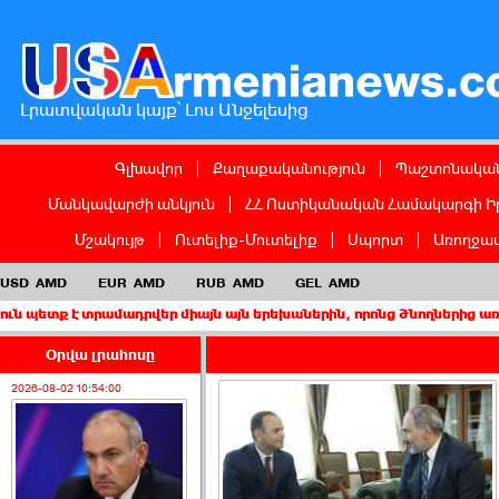
Լրատվական կայք՝ Լոս Անջելեսից
Գլխավոր
|
Քաղաքականություն
|
Պաշտոնական
Մանկավարժի անկյուն
|
ՀՀ Ոստիկանական Համակարգի Ի
Մշակույթ
|
Ուտելիք-Մուտելիք
|
Սպորտ
|
Առողջապ
USD
AMD
EUR
AMD
RUB
AMD
GEL
AMD
րամադրվեր միայն այն երեխաներին, որոնց ծնողներից առնվազն մեկը
Օրվա լրահոսը
2026-08-02 10:54:00