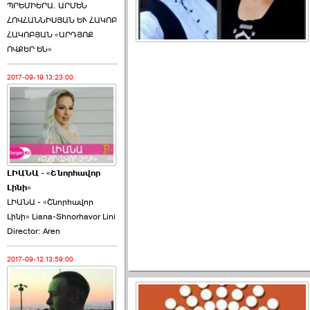
ՊՐԵՄԻԵՐԱ. ԱՐՄԵՆ
ՀՈՎՀԱՆՆԻՍՅԱՆ ԵՒ ՀԱԿՈԲ
ՀԱԿՈԲՅԱՆ «ԱՐԴՅՈՔ
ՈՎՔԵՐ ԵՆ»
2017-09-19 13:23:00
ԼԻԱՆԱ - «Շնորհավոր
Լինի»
ԼԻԱՆԱ - «Շնորհավոր
Լինի» Liana-Shnorhavor Lini
Director: Aren
2017-09-12 13:59:00