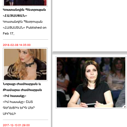
Կոստանդին Պետրոսյան
«ՀԱՅԱՍՏԱՆ»
Կոստանդին Պետրոսյան
«ՀԱՅԱՍՏԱՆ» Published on
Այս ընդդիմությունը
Feb 17,
կվերցնի ›››
2018-02-08 14:35:00
2026-06-09 00:41:00
Նորայր Ժամհարյան և
Որպես ընդդիմադիր
Թամարա Ժամհարյան
ընտրող՝ ›››
«Իմ հասակը»
«Իմ հասակը» ՇԱՏ
ԳԵՂԵՑԻԿ ԵՐԳ ՄԵՐ
ՍԻՐԵԼԻ
2017-12-13 01:29:00