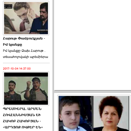
Հարութ Փամբուկչյան -
Իմ կյանքը
Իմ կյանքը-Ձախ Հարnւթ․
տեuաhnլnվակի պրեմիերա
2017-10-04 14:37:00
ՊՐԵՄԻԵՐԱ. ԱՐՄԵՆ
ՀՈՎՀԱՆՆԻՍՅԱՆ ԵՒ
ՀԱԿՈԲ ՀԱԿՈԲՅԱՆ -
«ԱՐԴՅՈՔ ՈՎՔԵՐ ԵՆ»