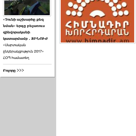
«Չունի աշխարհը քեզ
նման» երգը բելառուս
զինվորականի
կատարմամբ . ԶԻՆՈՒԺ
«Մարտական
ընկերակցություն 2017»
ՀՕՊ համատեղ
Բոլորը >>>