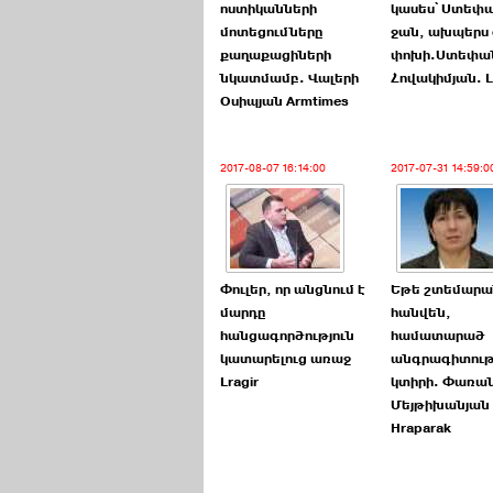
ոստիկանների
կասես՝ Ստեփ
մոտեցումները
ջան, ախպերս
քաղաքացիների
փոխի.Ստեփա
նկատմամբ. Վալերի
Հովակիմյան. L
Օսիպյան Armtimes
2017-08-07 16:14:00
2017-07-31 14:59:0
Փուլեր, որ անցնում է
Եթե շտեմարա
մարդը
հանվեն,
հանցագործություն
համատարած
կատարելուց առաջ
անգրագիտութ
Lragir
կտիրի. Փառա
Մեյթիխանյան
Hraparak