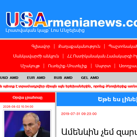
Լրատվական կայք՝ Լոս Անջելեսից
Գլխավոր
|
Քաղաքականություն
|
Պաշտոնական
Մանկավարժի անկյուն
|
ՀՀ Ոստիկանական Համակարգի Ի
Մշակույթ
|
Ուտելիք-Մուտելիք
|
Սպորտ
|
Առողջապ
USD
AMD
EUR
AMD
RUB
AMD
GEL
AMD
ամադրվեր միայն այն երեխաներին, որոնց ծնողներից առնվազն մեկը 
Օրվա լրահոսը
Եթե ես լի
2026-08-02 10:54:00
2019-07-31 09:23:00
Ամենևին չեմ զար