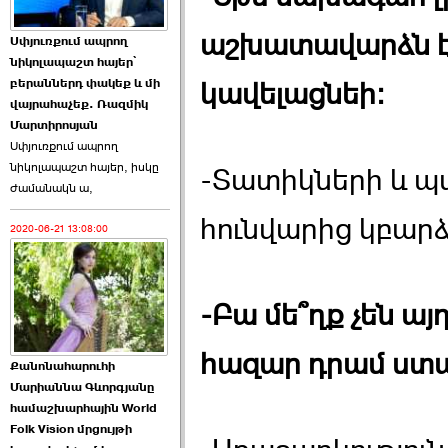
Աննա Վարդապետյանն
աշխատավարձն էլ
Սփյուռքում ապրող
ուղերձ է հղել ›››
նիկոլապաշտ հայեր՝
բերաններդ փակեք և մի
կավելացնեի:
2026-06-25 23:21:00
վայրահաչեք. Ռազմիկ
Մարտիրոսյան
Սփյուռքում ապրող
նիկոլապաշտ հայեր, իսկը
-Տատիկների և պ
ժամանակն ա,
հունվարից կբարձ
2020-06-21 13:08:00
Պաշտոնակռիվը սկսված
է. «Հրապարակ» ›››
2026-06-25 17:13:00
-Բա մե՞ղք չեն այ
հազար դրամ ստա
Քանոնահարուհի
Մարիաննա Գևորգյանը
համաշխարհային World
Folk Vision մրցույթի
ԱԺ նախագահի