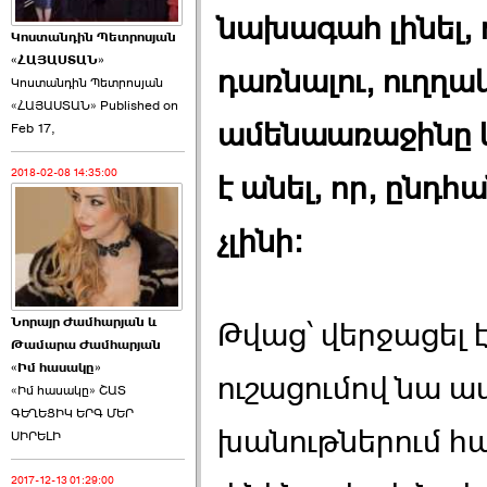
նախագահ լինել, դ
Կոստանդին Պետրոսյան
«ՀԱՅԱՍՏԱՆ»
դառնալու, ուղղակ
Կոստանդին Պետրոսյան
«ՀԱՅԱՍՏԱՆ» Published on
Այս ընդդիմությունը
ամենաառաջինը կ
Feb 17,
կվերցնի ›››
2018-02-08 14:35:00
է անել, որ, ըն
2026-06-09 00:41:00
չլինի:
Նորայր Ժամհարյան և
Թվաց՝ վերջացել էր
Որպես ընդդիմադիր
Թամարա Ժամհարյան
ընտրող՝ ›››
«Իմ հասակը»
ուշացումով նա ա
«Իմ հասակը» ՇԱՏ
ԳԵՂԵՑԻԿ ԵՐԳ ՄԵՐ
խանութներում 
ՍԻՐԵԼԻ
2017-12-13 01:29:00