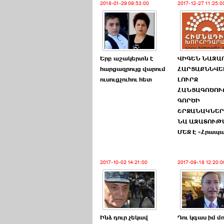
2018-01-29 09:53:00
2017-12-27 11:25:0
Երբ աշակերտն է
ՎԻԳԵՆ ՆԱԶԱ
հարցազրույց վարում
ՀԱՐՑԱՔՆՆՎԵԼ
ուսուցչուհու հետ
ԼՈՒՐՋ
ՀԱՆՑԱԳՈԾՈ
ԳՈՐԾԻ
ՇՐՋԱՆԱԿՆԵ
ՆԱ ԱԶԱՏՈՒԹ
ՄԵՋ Է «Հրապ
2017-10-02 14:21:00
2017-09-18 12:20:0
Ինձ դուր չեկավ
Դու կգաս իմ մ