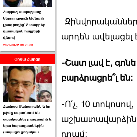
Հայկազ Մակարյանը
-Զինվորականնե
ներողություն կխնդրի
լրագրողից՝ 2 տարբեր
դատական հայցերի
արդեն ավելացել 
վճռով
ՏԵՍԱՆՅՈՒԹ․ Ի՞նչ
2021-08-31 00:23:00
իրավիճակ է այս ›››
Օրվա Հարցը
2026-07-04 10:40:00
-Շատ լավ է, գոն
բարձրացրե՞լ են:
Սահմանադրական
-Ո՛չ, 10 տոկոսով
Հայկազ Մակարյանն և իր
դատարանը մերժեց ›››
թիմը սպառնում են
աշխատավարձին ա
սատկացնել լրագրողին և
2026-07-02 00:39:00
նրա հարազատներին
դրամ:
(ապացուցողական