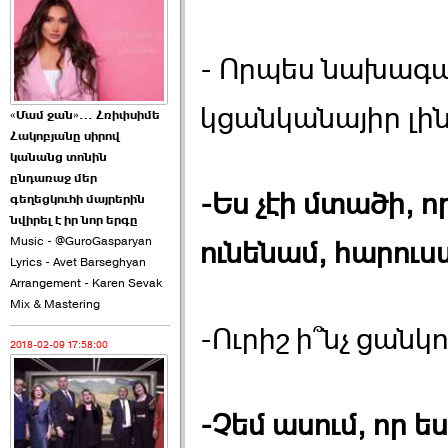
2026-06-10 22:55:00
- Որպես նախագա
կցանկանայիր լին
«Մամ ջան»… Հռիփսիմե
Հակոբյանը սիրով
Ուշքի չենք գալիս այն
կանանց տոնին
խայտառակ ›››
ընդառաջ մեր
-Ես չէի մտածի, 
գեղեցկուհի մայրերին
2026-06-09 15:05:00
նվիրել է իր նոր երգը
Music - @GuroGasparyan
ունենամ, հարուստ
Lyrics - Avet Barseghyan
Arrangement - Karen Sevak
Mix & Mastering
-Ուրիշ ի՞նչ ցանկո
2018-02-09 17:58:00
Ծառուկյանի փեսան
վնասել է ›››
2026-06-09 07:11:00
-Չեմ ասում, որ 