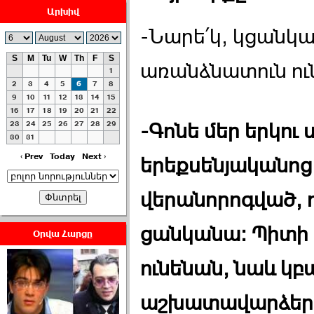
Արխիվ
-Նարե՛կ, կցանկան
S
M
Tu
W
Th
F
S
առանձնատուն ու
1
ՀԱՅԱՊԱՀՊԱՆՈՒԹԻՒՆ՝
2
3
4
5
6
7
8
ՀԱՒԱՏՔԻ ԵՒ
9
10
11
12
13
14
15
16
17
18
19
20
21
22
ԿՐԹՈՒԹԵԱՆ
23
24
25
26
27
28
29
-Գոնե մեր երկու
ՃԱՆԱՊԱՐՀՈՎ ›››
30
31
2026-07-06 06:50:00
‹ Prev
Today
Next ›
երեքսենյականոց 
վերանորոգված, ու
ցանկանա: Պիտի
Օրվա Հարցը
Ամենաշատը էսօրվանից
ունենան, նաև կ
էի վախենում.Նիկոլայ
Եղիազարյան ›››
աշխատավարձեր
2026-07-05 23:19:00