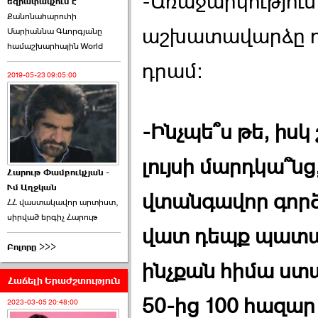
-Առաջարկությու
եզրափակչում է
թեկնածու է ընտրվել
Քանոնահարուհի
Ռուբեն Ռուբինյանը ›››
աշխատավարձը դա
Մարիաննա Գևորգյանը
համաշխարհային World
2026-06-23 21:28:00
դրամ:
2019-05-23 09:05:00
-Ինչպե՞ս թե, իսկ
«Ժողովուրդ»-ը
հերթական ›››
լույսի մարդկա՞ն
Հարութ Փամբուկչյան -
Ւմ Աղջկան
2026-06-21 23:00:00
վտանգավոր գործ
ՀՀ վաստակավոր արտիստ,
սիրված երգիչ Հարութ
վատ դեպք պատահի
Բոլորը >>>
ինչքան հիմա ստա
Հաճելի Երաժշտություն
armlur.ՔՊ-ի ներսում
սպասում են ›››
50-ից 100 հազար
2023-03-05 20:48:00