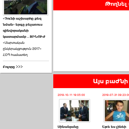
Թողնել
«Չունի աշխարհը քեզ
նման» երգը բելառուս
զինվորականի
կատարմամբ . ԶԻՆՈՒԺ
«Մարտական
ընկերակցություն 2017»
ՀՕՊ համատեղ
Բոլորը >>>
Այս բաժնի 
2019-10-11 19:05:00
2019-07-31 09:23:0
Սինանյանը
Եթե ես լինեի