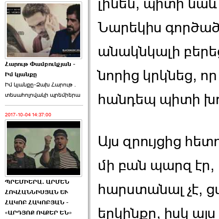
լինեն, պիտի նաև
Նարեկիս գործած
անակնկալի բերե
Հարութ Փամբուկչյան -
նորից կրկնեց, ո
Իմ կյանքը
Իմ կյանքը-Ձախ Հարnւթ․
հանդեպ պիտի խղ
տեuաhnլnվակի պրեմիերա
2017-10-04 14:37:00
Այս զրույցից հետո
մի բան պարզ էր
ՊՐԵՄԻԵՐԱ. ԱՐՄԵՆ
հարստանալ չէ, ց
ՀՈՎՀԱՆՆԻՍՅԱՆ ԵՒ
ՀԱԿՈԲ ՀԱԿՈԲՅԱՆ -
երկինքը, իսկ այս
«ԱՐԴՅՈՔ ՈՎՔԵՐ ԵՆ»