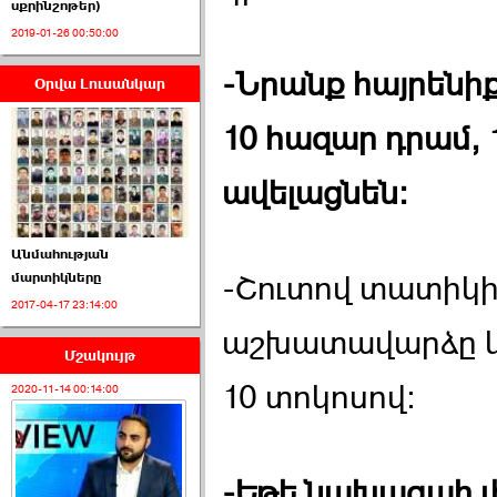
սքրինշոթեր)
2019-01-26 00:50:00
-Նրանք հայրենիք
Օրվա Լուսանկար
ՈՒՂԻՂ․ ԱԺ-ն
Կառավարության ›››
10 հազար դրամ, 1
2026-07-01 00:52:00
ավելացնեն:
Անմահության
-Շուտով տատիկիդ
մարտիկները
2017-04-17 23:14:00
ՍԴ-ն հուլիսի 1-ին
աշխատավարձը կ
կհեռանա ›››
Մշակույթ
2026-07-01 00:08:00
10 տոկոսով:
2020-11-14 00:14:00
-Եթե նախագահ լի