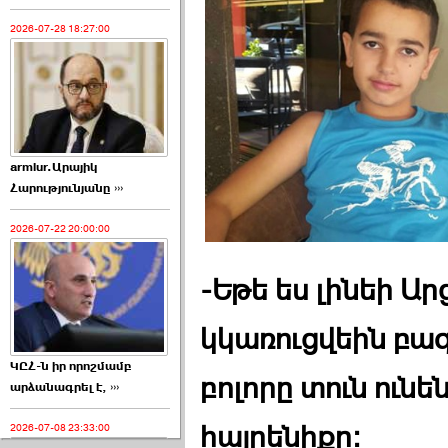
2026-07-28 18:27:00
armlur.Արայիկ
Հարությունյանը ›››
2026-07-22 20:00:00
-Եթե ես լինեի 
կկառուցվեին բազ
ԿԸՀ-ն իր որոշմամբ
բոլորը տուն ունե
արձանագրել է, ›››
հայրենիքը:
2026-07-08 23:33:00