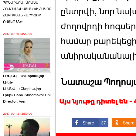
ՊՐԵՄԻԵՐԱ. ԱՐՄԵՆ
ընտրվի, նոր նախ
ՀՈՎՀԱՆՆԻՍՅԱՆ ԵՒ ՀԱԿՈԲ
ՀԱԿՈԲՅԱՆ «ԱՐԴՅՈՔ
ՈՎՔԵՐ ԵՆ»
ժողովրդի հոգսեր
2017-09-19 13:23:00
համար բարեկեցի
անիրականանալի
ԼԻԱՆԱ - «Շնորհավոր
Նատաշա Պողոսյ
Լինի»
ԼԻԱՆԱ - «Շնորհավոր
Լինի» Liana-Shnorhavor Lini
Այս նյութը դիտել են 
Director: Aren
2017-09-12 13:59:00
Share
37
Share