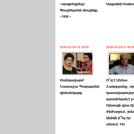
«պայթեցրեց»
Արցախի նախ
Փաշինյանի փուչիկը.
«168 »
2019-03-04 13:18:00
2019-02-24 21:40:0
Մանկավարժ
Ո՞վ է Աննա
Նատաշա Պողոսյանի
Հակոբյանը, որ
դիմանկարը
կառավարությո
գրասենյակ է բ
Ռիտայի վրա է
ծիծաղում, խե
կնիկն ի՞նչ էր
անում.1in