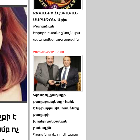
ԶԶՎԱՆՔԻ ՀԱՅԿԱԿԱՆ
ՄԱՐԱԹՈՆ. Արիս
Քարամյան
Երրորդ ռաունդը նույնպես
ավարտվեց։ Եթե առաջին
2026-05-22 01:35:00
Գլենդել քաղաքի
քաղաքապետը Վահե
Էնֆիաջյանին հանձնեց
քի է
քաղաքի
խորհրդանշական
մբ ոչ
բանալին
Գաղտնիք չէ, որ Միացյալ