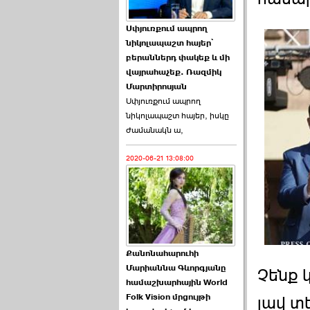
Աննա Վարդապետյանն
Սփյուռքում ապրող
ուղերձ է հղել ›››
նիկոլապաշտ հայեր՝
բերաններդ փակեք և մի
2026-06-25 23:21:00
վայրահաչեք. Ռազմիկ
Մարտիրոսյան
Սփյուռքում ապրող
նիկոլապաշտ հայեր, իսկը
ժամանակն ա,
2020-06-21 13:08:00
Պաշտոնակռիվը սկսված
է. «Հրապարակ» ›››
2026-06-25 17:13:00
Քանոնահարուհի
Մարիաննա Գևորգյանը
Չենք 
համաշխարհային World
Folk Vision մրցույթի
ԱԺ նախագահի
լավ տե