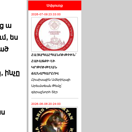
Սփյուռք
2026-07-08 23:33:00
ց ա
մ, ես
ված
ՀԱՅԱՊԱՀՊԱՆՈՒԹԻՒՆ՝
ՀԱՒԱՏՔԻ ԵՒ
ԿՐԹՈՒԹԵԱՆ
, ինչը
ՃԱՆԱՊԱՐՀՈՎ
Հիւսիսային Ամերիկայի
Արեւմտեան Թեմը՝
գերաշնորհ Տէր
2026-06-06 20:24:00
աս