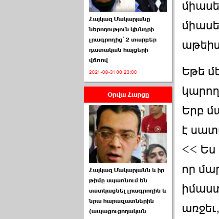
միասե
Հայկազ Մակարյանը
միասե
ներողություն կխնդրի
լրագրողից՝ 2 տարբեր
աթեիս
դատական հայցերի
վճռով
ՏԵՍԱՆՅՈՒԹ․ Ի՞նչ
Եթե մ
2021-08-31 00:23:00
իրավիճակ է այս ›››
կարող
Օրվա Հարցը
2026-07-04 10:40:00
Երբ մ
է սատ
<< Ես 
Սահմանադրական
որ մա
Հայկազ Մակարյանն և իր
դատարանը մերժեց ›››
թիմը սպառնում են
իմաստ
սատկացնել լրագրողին և
2026-07-02 00:39:00
նրա հարազատներին
առջեւ
(ապացուցողական