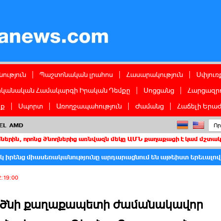
ց
ություն
|
Պաշտոնական լրահոս
|
Հասարակություն
|
Սփյուռ
իկանական Համակարգի Իրական Դեմքը
|
Սոցցանց
|
Հարցազրո
իք
|
Սպորտ
|
Առողջապահություն
|
Ժամանց
|
Հաճելի Երաժ
EL
AMD
ց ծնողներից առնվազն մեկը ԱՄՆ քաղաքացի է կամ մշտական բնակիչ
 իրենց միասեռականությունը արդարացնում են աթեիստ երեւալով.
2:19:00
ածնի քաղաքապետի ժամանակավոր