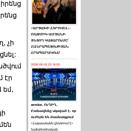
իրենց
իրենց
«ԱՐՑԱԽԻ ՀՈՐՈՎԵԼ».
ՌԱԶՄԻԿ ԱՄՅԱՆԻ
ՑՆՑՈՂ ԿԱՏԱՐՈւՄԸ՝
, չի
ՀԱՆՐԱՊԵՏՈւԹՅԱՆ
նել:
ՀՐԱՊԱՐԱԿՈւՄ
ածվում
2026-06-02 23:19:00
մ էր
 եմ,
armlur. ՈւՂԻՂ.
Բանավեճը սկսված է. որ
կի
ուժերն են մասնակցում
մեն
«Հայաստանն ընտրում է»
նախընտրական