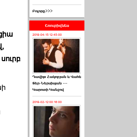
Բոլորը>>>
Շոուբիզնես
կցիա
2019-04-15 12:45:00
,
սուրբ
Դավիթ Հակոբյան և Վահե
Տեր-Ներսիսյան ---
նի
Կարոտի Կանչով
2019-02-12 00:16:00
ն