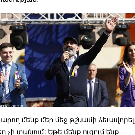
կարող մենք մեր մեջ թշնամի ձեւավորել
ղ չի տանում: Եթե մենք ուզում ենք