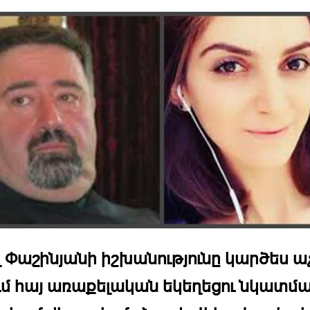
լ Փաշինյանի իշխանությունը կարծես աչ
ւմ հայ առաքելական եկեղեցու նկատմա