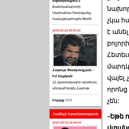
եզրափակչում է
թեկնածու է ընտրվել
Քանոնահարուհի
Ռուբեն Ռուբինյանը ›››
նախոր
Մարիաննա Գևորգյանը
չկա հ
համաշխարհային World
2026-06-23 21:28:00
է անե
2019-05-23 09:05:00
բոլոր
Հետեւ
«Ժողովուրդ»-ը
հերթական ›››
մարդկ
Հարութ Փամբուկչյան -
վայել
Ւմ Աղջկան
2026-06-21 23:00:00
ՀՀ վաստակավոր արտիստ,
որոնց
սիրված երգիչ Հարութ
չեն:
Բոլորը >>>
Հաճելի Երաժշտություն
-Եթե 
armlur.ՔՊ-ի ներսում
սպասում են ›››
2023-03-05 20:48:00
վտանգ