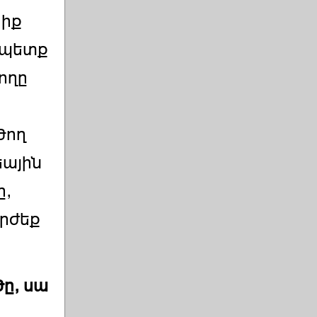
րիք
 պետք
ողը
ծող
եային
ը,
րժեք
ծը, սա