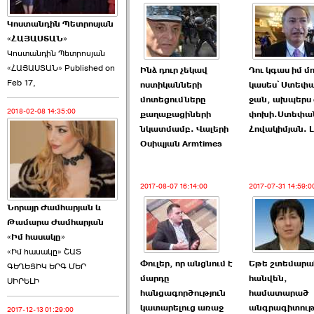
Կոստանդին Պետրոսյան
«ՀԱՅԱՍՏԱՆ»
Կոստանդին Պետրոսյան
«ՀԱՅԱՍՏԱՆ» Published on
Ինձ դուր չեկավ
Դու կգաս իմ մ
Այս ընդդիմությունը
Feb 17,
ոստիկանների
կասես՝ Ստեփ
կվերցնի ›››
մոտեցումները
ջան, ախպերս
2018-02-08 14:35:00
քաղաքացիների
փոխի.Ստեփա
2026-06-09 00:41:00
նկատմամբ. Վալերի
Հովակիմյան. L
Օսիպյան Armtimes
2017-08-07 16:14:00
2017-07-31 14:59:0
Նորայր Ժամհարյան և
Որպես ընդդիմադիր
Թամարա Ժամհարյան
ընտրող՝ ›››
«Իմ հասակը»
«Իմ հասակը» ՇԱՏ
Փուլեր, որ անցնում է
Եթե շտեմարա
ԳԵՂԵՑԻԿ ԵՐԳ ՄԵՐ
մարդը
հանվեն,
ՍԻՐԵԼԻ
հանցագործություն
համատարած
կատարելուց առաջ
անգրագիտութ
2017-12-13 01:29:00