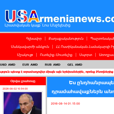
Լրատվական կայք՝ Լոս Անջելեսից
Գլխավոր
|
Քաղաքականություն
|
Պաշտոնական
Մանկավարժի անկյուն
|
ՀՀ Ոստիկանական Համակարգի Ի
Մշակույթ
|
Ուտելիք-Մուտելիք
|
Սպորտ
|
Առողջապ
USD
AMD
EUR
AMD
RUB
AMD
GEL
AMD
 է տրամադրվեր միայն այն երեխաներին, որոնց ծնողներից առնվազն 
Օրվա լրահոսը
Ես ընդհանրապես
2026-08-02 10:54:00
դրամահավաքներն անու
2016-08-14 01:15:00