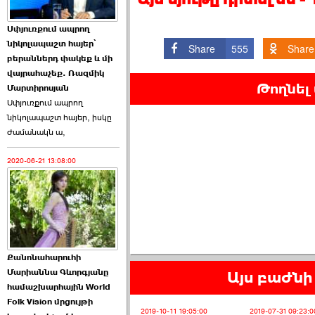
Աննա Վարդապետյանն
Սփյուռքում ապրող
ուղերձ է հղել ›››
նիկոլապաշտ հայեր՝
Share
555
Share
բերաններդ փակեք և մի
2026-06-25 23:21:00
վայրահաչեք. Ռազմիկ
Թողնել
Մարտիրոսյան
Սփյուռքում ապրող
նիկոլապաշտ հայեր, իսկը
ժամանակն ա,
2020-06-21 13:08:00
Պաշտոնակռիվը սկսված
է. «Հրապարակ» ›››
2026-06-25 17:13:00
Քանոնահարուհի
Մարիաննա Գևորգյանը
Այս բաժնի 
համաշխարհային World
Folk Vision մրցույթի
ԱԺ նախագահի
2019-10-11 19:05:00
2019-07-31 09:23:0