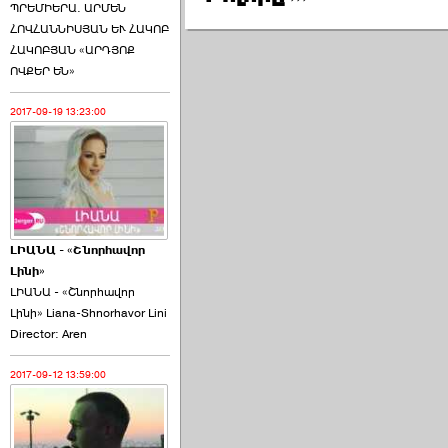
ՊՐԵՄԻԵՐԱ. ԱՐՄԵՆ
ՀՈՎՀԱՆՆԻՍՅԱՆ ԵՒ ՀԱԿՈԲ
ՀԱԿՈԲՅԱՆ «ԱՐԴՅՈՔ
ՈՎՔԵՐ ԵՆ»
2017-09-19 13:23:00
ԼԻԱՆԱ - «Շնորհավոր
Լինի»
ԼԻԱՆԱ - «Շնորհավոր
Լինի» Liana-Shnorhavor Lini
Director: Aren
2017-09-12 13:59:00