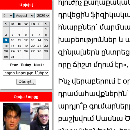
հյուծիչ քաղաքական
Արխիվ
դրվեցին ֆիզիկակ
S
M
Tu
W
Th
F
S
հնարքներ` մարմնա
1
ՀԱՅԱՊԱՀՊԱՆՈՒԹԻՒՆ՝
2
3
4
5
6
7
8
խաբեություններ և այ
ՀԱՒԱՏՔԻ ԵՒ
9
10
11
12
13
14
15
16
17
18
19
20
21
22
ԿՐԹՈՒԹԵԱՆ
զինյալներն ընտրեցի
23
24
25
26
27
28
29
ՃԱՆԱՊԱՐՀՈՎ ›››
30
31
որը ճիշտ մղում էր»,
2026-07-06 06:50:00
‹ Prev
Today
Next ›
Ինչ վերաբերում է 
դրամահավքներին` ի
Օրվա Հարցը
արդյո՞ք գումարնե
Ամենաշատը էսօրվանից
էի վախենում.Նիկոլայ
Եղիազարյան ›››
բաշխվում Սասնա 
2026-07-05 23:19:00