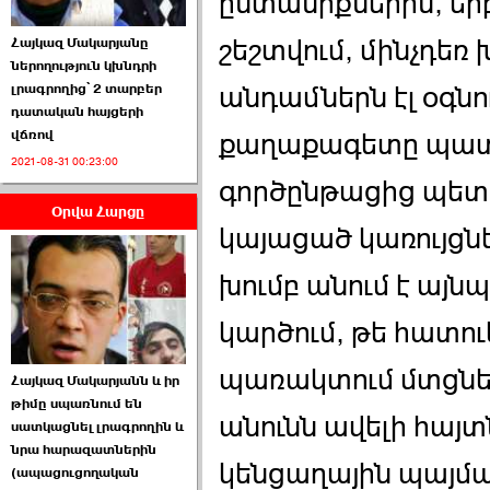
ընտանիքներին, երբ
շեշտվում, մինչդեռ
Հայկազ Մակարյանը
ներողություն կխնդրի
անդամներն էլ օգնո
լրագրողից՝ 2 տարբեր
դատական հայցերի
վճռով
քաղաքագետը պատա
ՏԵՍԱՆՅՈՒԹ․ Ի՞նչ
2021-08-31 00:23:00
իրավիճակ է այս ›››
գործընթացից պետու
Օրվա Հարցը
2026-07-04 10:40:00
կայացած կառույցնե
խումբ անում է այնպ
կարծում, թե հատու
Սահմանադրական
պառակտում մտցնե
Հայկազ Մակարյանն և իր
դատարանը մերժեց ›››
թիմը սպառնում են
անունն ավելի հայտ
սատկացնել լրագրողին և
2026-07-02 00:39:00
նրա հարազատներին
կենցաղային պայմ
(ապացուցողական