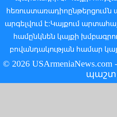
հեռուստառադիոընթերցումն 
արգելվում է:Կայքում արտահ
համընկնեն կայքի խմբագր
բովանդակության համար կայ
© 2026 USArmeniaNews.c
պաշտ