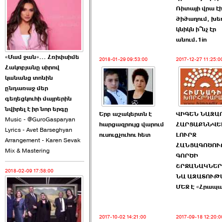
2026-06-10 22:55:00
Ռիտայի վրա է
ծիծաղում, խե
կնիկն ի՞նչ էր
անում.1in
«Մամ ջան»… Հռիփսիմե
2018-01-29 09:53:00
2017-12-27 11:25:0
Հակոբյանը սիրով
Ուշքի չենք գալիս այն
կանանց տոնին
խայտառակ ›››
ընդառաջ մեր
գեղեցկուհի մայրերին
2026-06-09 15:05:00
նվիրել է իր նոր երգը
Երբ աշակերտն է
ՎԻԳԵՆ ՆԱԶԱ
Music - @GuroGasparyan
հարցազրույց վարում
ՀԱՐՑԱՔՆՆՎԵԼ
Lyrics - Avet Barseghyan
ուսուցչուհու հետ
ԼՈՒՐՋ
Arrangement - Karen Sevak
ՀԱՆՑԱԳՈԾՈ
Mix & Mastering
ԳՈՐԾԻ
ՇՐՋԱՆԱԿՆԵ
2018-02-09 17:58:00
Ծառուկյանի փեսան
ՆԱ ԱԶԱՏՈՒԹ
վնասել է ›››
ՄԵՋ Է «Հրապ
2026-06-09 07:11:00
2017-10-02 14:21:00
2017-09-18 12:20:0