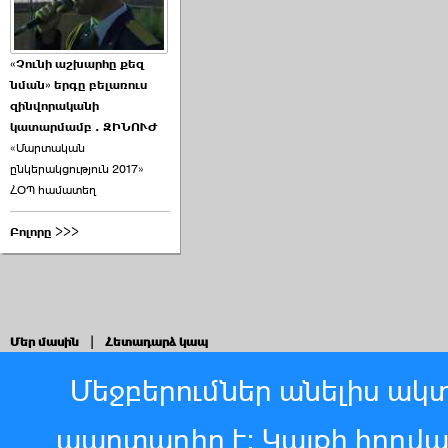
«Չունի աշխարհը քեզ
նման» երգը բելառուս
զինվորականի
կատարմամբ . ԶԻՆՈՒԺ
«Մարտական
ընկերակցություն 2017»
ՀՕՊ համատեղ
Բոլորը >>>
Մեր մասին
|
Հետադարձ կապ
Մեջբերումներ անելիս ակտ
պարտադիր է: Կայքի հոդվ