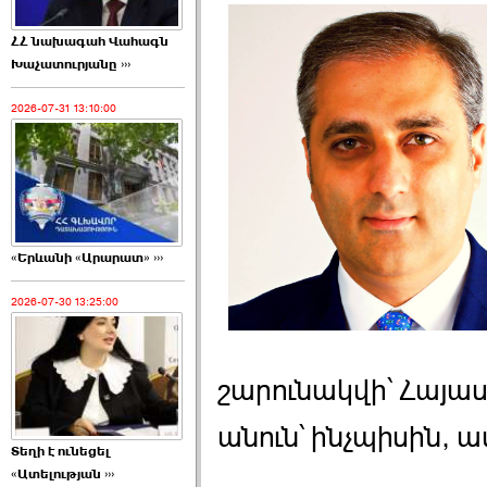
ՀՀ նախագահ Վահագն
Խաչատուրյանը ›››
2026-07-31 13:10:00
«Երևանի «Արարատ» ›››
2026-07-30 13:25:00
շարունակվի՝ Հայա
անուն՝ ինչպիսին, ա
Տեղի է ունեցել
«Ատելության ›››