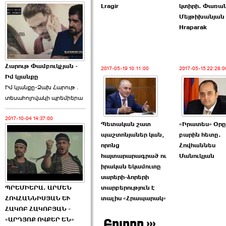
Lragir
կտիրի. Փառա
Մեյթիխանյան
Hraparak
Հարութ Փամբուկչյան -
2017-05-19 10:11:00
2017-05-15 22:28:0
Իմ կյանքը
Իմ կյանքը-Ձախ Հարnւթ․
տեuաhnլnվակի պրեմիերա
2017-10-04 14:37:00
Պետական շատ
«Իրատես» Օրը
պաշտոնյաներ կան,
բարին հետը.
որոնց
Հովհաննես
հայտարարագրած ու
Մանուկյան
իրական եկամուտը
սարերի-ձորերի
տարբերություն է
ՊՐԵՄԻԵՐԱ. ԱՐՄԵՆ
տալիս «Հրապարակ»
ՀՈՎՀԱՆՆԻՍՅԱՆ ԵՒ
ՀԱԿՈԲ ՀԱԿՈԲՅԱՆ -
«ԱՐԴՅՈՔ ՈՎՔԵՐ ԵՆ»
Բոլորը ›››