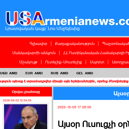
Լրատվական կայք՝ Լոս Անջելեսից
Գլխավոր
|
Քաղաքականություն
|
Պաշտոնական
Մանկավարժի անկյուն
|
ՀՀ Ոստիկանական Համակարգի Ի
Մշակույթ
|
Ուտելիք-Մուտելիք
|
Սպորտ
|
Առողջապ
USD
AMD
EUR
AMD
RUB
AMD
GEL
AMD
է տրամադրվեր միայն այն երեխաներին, որոնց ծնողներից առնվազն 
Օրվա լրահոսը
Այսօր
2026-08-02 10:54:00
2023-10-05 17:26:00
Այսօր Ուսուցչի օր