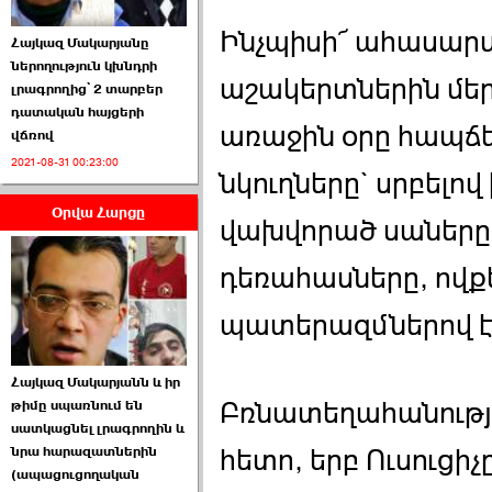
Ինչպիսի՜ ահասարս
Հայկազ Մակարյանը
ներողություն կխնդրի
աշակերտներին մեր
լրագրողից՝ 2 տարբեր
դատական հայցերի
առաջին օրը հապճ
վճռով
ՏԵՍԱՆՅՈՒԹ․ Ի՞նչ
2021-08-31 00:23:00
իրավիճակ է այս ›››
նկուղները` սրբելով
Օրվա Հարցը
2026-07-04 10:40:00
վախվորած սաները 
դեռահասները, ովք
պատերազմներով էի
Սահմանադրական
Հայկազ Մակարյանն և իր
դատարանը մերժեց ›››
Բռնատեղահանությո
թիմը սպառնում են
սատկացնել լրագրողին և
2026-07-02 00:39:00
նրա հարազատներին
հետո, երբ Ուսուցիչ
(ապացուցողական