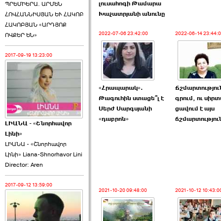
լուսահոգի Թամարա
ՊՐԵՄԻԵՐԱ. ԱՐՄԵՆ
Խաչատրյանի անունը
ՀՈՎՀԱՆՆԻՍՅԱՆ ԵՒ ՀԱԿՈԲ
ՀԱԿՈԲՅԱՆ «ԱՐԴՅՈՔ
2022-07-06 23:42:00
2022-06-14 23:44:
ՈՎՔԵՐ ԵՆ»
2017-09-19 13:23:00
«Հրապարակ».
Ճշմարտությու
Թագուհին ստացե՞լ է
գրում, ու սիրտ
Սերժ Սարգսյանի
ցավում է այս
«դաբրոն»
ճշմարտություն
ԼԻԱՆԱ - «Շնորհավոր
Լինի»
ԼԻԱՆԱ - «Շնորհավոր
Լինի» Liana-Shnorhavor Lini
Director: Aren
2017-09-12 13:59:00
2021-10-20 09:48:00
2021-10-12 10:43:0