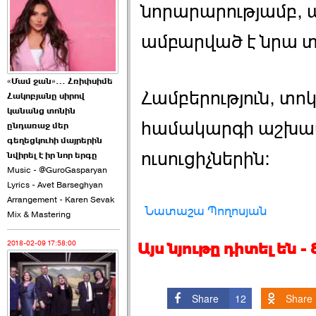
նորարարությամբ, ա
2026-06-10 22:55:00
ամբարված է նրա տ
«Մամ ջան»… Հռիփսիմե
Համբերություն, տոկ
Հակոբյանը սիրով
Ուշքի չենք գալիս այն
կանանց տոնին
խայտառակ ›››
համակարգի աշխատ
ընդառաջ մեր
գեղեցկուհի մայրերին
2026-06-09 15:05:00
ուսուցիչներին։
նվիրել է իր նոր երգը
Music - @GuroGasparyan
Lyrics - Avet Barseghyan
Arrangement - Karen Sevak
Նատաշա Պողոսյան
Mix & Mastering
2018-02-09 17:58:00
Այս նյութը դիտել են 
Ծառուկյանի փեսան
վնասել է ›››
2026-06-09 07:11:00
Share
12
Share