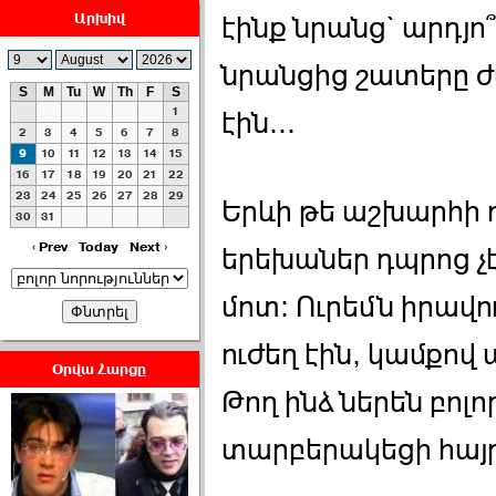
Արխիվ
էինք նրանց` արդյո՞
նրանցից շատերը ժ
S
M
Tu
W
Th
F
S
1
էին...
ՀԱՅԱՊԱՀՊԱՆՈՒԹԻՒՆ՝
2
3
4
5
6
7
8
ՀԱՒԱՏՔԻ ԵՒ
9
10
11
12
13
14
15
16
17
18
19
20
21
22
ԿՐԹՈՒԹԵԱՆ
23
24
25
26
27
28
29
ՃԱՆԱՊԱՐՀՈՎ ›››
Երևի թե աշխարհի ո
30
31
2026-07-06 06:50:00
‹ Prev
Today
Next ›
երեխաներ դպրոց չէ
մոտ։ Ուրեմն իրավու
ուժեղ էին, կամքով 
Օրվա Հարցը
Թող ինձ ներեն բոլոր
Ամենաշատը էսօրվանից
էի վախենում.Նիկոլայ
տարբերակեցի հայրե
Եղիազարյան ›››
2026-07-05 23:19:00