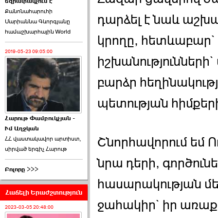
եզրափակչում է
թեկնածու է ընտրվել
Քանոնահարուհի
Ռուբեն Ռուբինյանը ›››
դարձել է նաև աշխ
Մարիաննա Գևորգյանը
համաշխարհային World
2026-06-23 21:28:00
կրողը, հետևաբար` 
2019-05-23 09:05:00
իշխանությունների`
բարձր հեղինակութ
«Ժողովուրդ»-ը
պետության հիմքերի
հերթական ›››
Հարութ Փամբուկչյան -
Ւմ Աղջկան
2026-06-21 23:00:00
Շնորհավորում եմ Ո
ՀՀ վաստակավոր արտիստ,
սիրված երգիչ Հարութ
նրա դերի, գործուն
Բոլորը >>>
հասարակության մեջ
Հաճելի Երաժշտություն
armlur.ՔՊ-ի ներսում
ջահակիր` իր առաքե
սպասում են ›››
2023-03-05 20:48:00