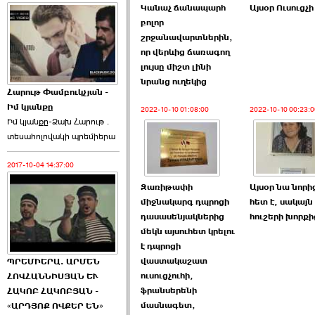
Կանաչ ճանապարհ
Այսօր Ուսուցչի
բոլոր
շրջանավարտներին,
որ վերևից ճառագող
լույսը միշտ լինի
նրանց ուղեկից
Հարութ Փամբուկչյան -
Իմ կյանքը
2022-10-10 01:08:00
2022-10-10 00:23:0
Իմ կյանքը-Ձախ Հարnւթ․
տեuաhnլnվակի պրեմիերա
2017-10-04 14:37:00
Զառիթափի
Այսօր նա նորի
միջնակարգ դպրոցի
հետ է, սակայն
դասասենյակներից
հուշերի խորքի
մեկն այսուհետ կրելու
է դպրոցի
վաստակաշատ
ՊՐԵՄԻԵՐԱ. ԱՐՄԵՆ
ուսուցչուհի,
ՀՈՎՀԱՆՆԻՍՅԱՆ ԵՒ
ֆրանսերենի
ՀԱԿՈԲ ՀԱԿՈԲՅԱՆ -
մասնագետ,
«ԱՐԴՅՈՔ ՈՎՔԵՐ ԵՆ»