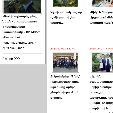
Վշտի տեսակ կա, որ
«Տիկի՛ն Պողոս
«Չունի աշխարհը քեզ
ոչ մի բառով չես
Արցախում մե
նման» երգը բելառուս
ամոքի...
ապագա ունե՞
զինվորականի
կատարմամբ . ԶԻՆՈՒԺ
«Մարտական
ընկերակցություն 2017»
ՀՕՊ համատեղ
2020-10-05 02:10:00
2020-09-03 13:44:
Բոլորը >>>
Հոկտեմբերի 5_ն է`
Եկել են
Ուսուցիչների օրը,
ժամանակներ
այս դառը օրերին
նորից խոսելու
շնորհավորում եմ
ուսուցչի
բոլորիս
առաքելությա
մասին, որ վեր
տարիներին