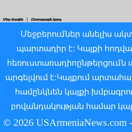
Մեր մասին
|
Հետադարձ կապ
Մեջբերումներ անելիս ակտ
պարտադիր է: Կայքի հոդվ
հեռուստառադիոընթերցումն 
արգելվում է:Կայքում արտահ
համընկնեն կայքի խմբագր
բովանդակության համար կայ
© 2026 USArmeniaNews.c