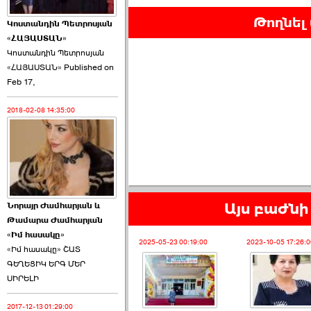
Թողնել
Կոստանդին Պետրոսյան
«ՀԱՅԱՍՏԱՆ»
Կոստանդին Պետրոսյան
«ՀԱՅԱՍՏԱՆ» Published on
Այս ընդդիմությունը
Feb 17,
կվերցնի ›››
2018-02-08 14:35:00
2026-06-09 00:41:00
Այս բաժնի 
Նորայր Ժամհարյան և
Որպես ընդդիմադիր
Թամարա Ժամհարյան
ընտրող՝ ›››
«Իմ հասակը»
2025-05-23 00:19:00
2023-10-05 17:26:0
«Իմ հասակը» ՇԱՏ
ԳԵՂԵՑԻԿ ԵՐԳ ՄԵՐ
ՍԻՐԵԼԻ
2017-12-13 01:29:00