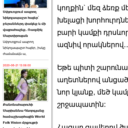
կողքին` մեզ ձեռք 
Աննա Վարդապետյանն
Սփյուռքում ապրող
ուղերձ է հղել ›››
նիկոլապաշտ հայեր՝
խելացի խորհուրդն
բերաններդ փակեք և մի
2026-06-25 23:21:00
վայրահաչեք. Ռազմիկ
բարի կամքի դրսևո
Մարտիրոսյան
Սփյուռքում ապրող
ազնիվ որակներով..
նիկոլապաշտ հայեր, իսկը
ժամանակն ա,
Եթե պիտի շարունա
2020-06-21 13:08:00
Պաշտոնակռիվը սկսված
է. «Հրապարակ» ›››
աղետներով անցած 
2026-06-25 17:13:00
նոր կյանք, մեծ կամ
շրջապատին։
Քանոնահարուհի
Մարիաննա Գևորգյանը
համաշխարհային World
Folk Vision մրցույթի
ԱԺ նախագահի
Հազար ցավերով ծան