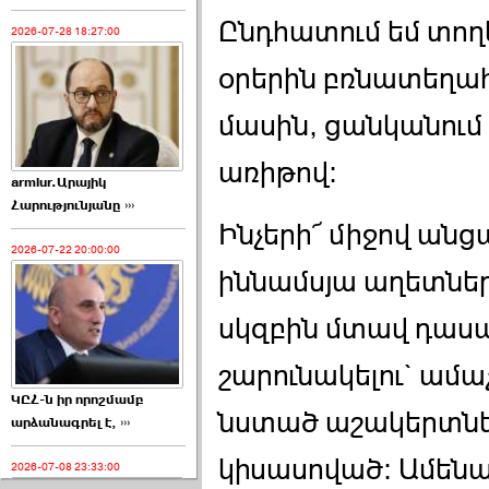
Ընդհատում եմ տող
2026-07-28 18:27:00
օրերին բռնատեղա
մասին, ցանկանում 
առիթով։
armlur.Արայիկ
Հարությունյանը ›››
Ինչերի՜ միջով անց
2026-07-22 20:00:00
իննամսյա աղետներ
սկզբին մտավ դասա
շարունակելու` ամա
ԿԸՀ-ն իր որոշմամբ
նստած աշակերտները
արձանագրել է, ›››
կիսասոված։ Ամենադ
2026-07-08 23:33:00