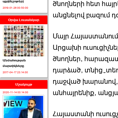
սքրինշոթեր)
ծնողների հետ հայ
2019-01-26 00:50:00
անցնելով բազում դժ
Օրվա Լուսանկար
ՈՒՂԻՂ․ ԱԺ-ն
Կառավարության ›››
Մայր Հայաստանու
2026-07-01 00:52:00
Արցախի ուսուցիչն
ծնողներ, հարազատ
Անմահության
մարտիկները
դարձած, տնից֊տե
2017-04-17 23:14:00
ՍԴ-ն հուլիսի 1-ին
կհեռանա ›››
դաջված խարանով,
Մշակույթ
2026-07-01 00:08:00
անհայրենիք, անցյալ
2020-11-14 00:14:00
Հայաստանի ուսուցչ