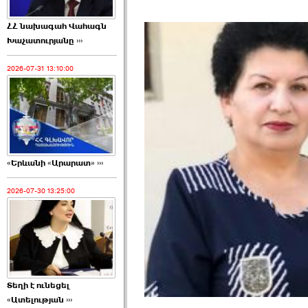
ՀՀ նախագահ Վահագն
Խաչատուրյանը ›››
2026-07-31 13:10:00
«Երևանի «Արարատ» ›››
2026-07-30 13:25:00
Տեղի է ունեցել
«Ատելության ›››