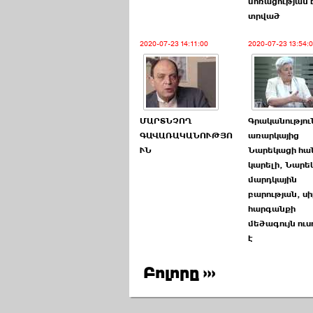
մոռացության 
տրված
2020-07-23 14:11:00
2020-07-23 13:54:
ՄԱՐՏՆՉՈՂ
Գրականությու
ԳԱՎԱՌԱԿԱՆՈՒԹՅՈ
առարկայից
ՒՆ
Նարեկացի հան
կարելի, Նարե
մարդկային
բարության, սի
հարգանքի
մեծագույն ուս
է
Բոլորը ›››