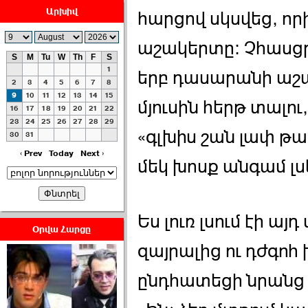
Արխիվ
հարցով սկսվեց, որի
աշակերտը։ Չհասցր
S
M
Tu
W
Th
F
S
1
երբ դասարանի աշ
ՀԱՅԱՊԱՀՊԱՆՈՒԹԻՒՆ՝
2
3
4
5
6
7
8
ՀԱՒԱՏՔԻ ԵՒ
9
10
11
12
13
14
15
մյուսին հերթ տալո
16
17
18
19
20
21
22
ԿՐԹՈՒԹԵԱՆ
23
24
25
26
27
28
29
ՃԱՆԱՊԱՐՀՈՎ ›››
«գլխիս շան լափ թ
30
31
2026-07-06 06:50:00
‹ Prev
Today
Next ›
մեկ խոսք անգամ լսե
Ես լուռ լսում էի ա
Օրվա Հարցը
զայրալից ու դժգոհ
Ամենաշատը էսօրվանից
էի վախենում.Նիկոլայ
Եղիազարյան ›››
ընդհատեցի նրանց
2026-07-05 23:19:00