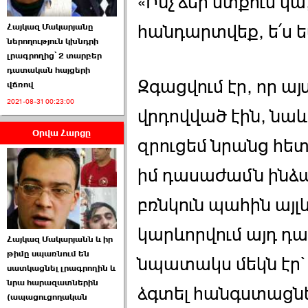
«Ինչ ձեր մտքում կա
հանդարտվեք, ե՛ս եմ
Հայկազ Մակարյանը
ներողություն կխնդրի
լրագրողից՝ 2 տարբեր
դատական հայցերի
Զգացվում էր, որ այ
վճռով
ՏԵՍԱՆՅՈՒԹ․ Ի՞նչ
2021-08-31 00:23:00
իրավիճակ է այս ›››
վրդովված էին, նա
Օրվա Հարցը
2026-07-04 10:40:00
զրուցեմ նրանց հետ
իմ դասաժամն ինձան
բռնկուն պահին այլ
Սահմանադրական
կարևորվում այդ դա
Հայկազ Մակարյանն և իր
դատարանը մերժեց ›››
թիմը սպառնում են
նպատակս մեկն էր` լ
սատկացնել լրագրողին և
2026-07-02 00:39:00
նրա հարազատներին
ձգտել հանգստացնե
(ապացուցողական