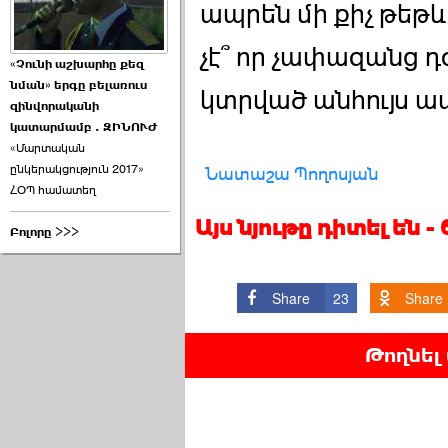
ապրեն մի քիչ թեթ
չէ՞ որ չափազանց դ
«Չունի աշխարհը քեզ
նման» երգը բելառուս
կտրված անհույս ապ
զինվորականի
կատարմամբ . ԶԻՆՈՒԺ
«Մարտական
ընկերակցություն 2017»
Նատաշա Պողոսյան
ՀՕՊ համատեղ
Այս նյութը դիտել են 
Բոլորը >>>
Share
23
Share
Թողնել