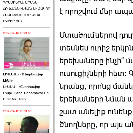
ՊՐԵՄԻԵՐԱ. ԱՐՄԵՆ
ՀՈՎՀԱՆՆԻՍՅԱՆ ԵՒ ՀԱԿՈԲ
է որոշվում մեր ապա
ՀԱԿՈԲՅԱՆ «ԱՐԴՅՈՔ
ՈՎՔԵՐ ԵՆ»
Մտածումներով դու
2017-09-19 13:23:00
տեսնես ուրիշ երկր
երեխաները ինչի՞ մ
ուսուցիչների հետ։ 
ԼԻԱՆԱ - «Շնորհավոր
Լինի»
նրանց, որոնց ման
ԼԻԱՆԱ - «Շնորհավոր
Լինի» Liana-Shnorhavor Lini
երեխաների նման պ
Director: Aren
շատ անելիք ունենք ո
2017-09-12 13:59:00
ծնողները, որ այս