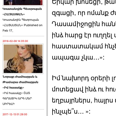
Երկար խոսեցի, թանձ
Կոստանդին Պետրոսյան
զգացի, որ ոմանք ժ
«ՀԱՅԱՍՏԱՆ»
Կոստանդին Պետրոսյան
Դասամիջոցին հանկ
«ՀԱՅԱՍՏԱՆ» Published on
Այս ընդդիմությունը
Feb 17,
կվերցնի ›››
ինձ հարց էր ուղղե
2018-02-08 14:35:00
2026-06-09 00:41:00
հաստատակամ հնչեց
ապագա չկա...»։
Իմ նախորդ օրերի լ
Նորայր Ժամհարյան և
Որպես ընդդիմադիր
Թամարա Ժամհարյան
ընտրող՝ ›››
մոտեցավ ինձ ու հո
«Իմ հասակը»
«Իմ հասակը» ՇԱՏ
եղբայրներս, հայրս
ԳԵՂԵՑԻԿ ԵՐԳ ՄԵՐ
ՍԻՐԵԼԻ
ինչպե՞ս... »։
2017-12-13 01:29:00