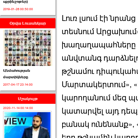
սքրինշոթեր)
2019-01-26 00:50:00
Լուռ լսում էի նրան
Օրվա Լուսանկար
ՈՒՂԻՂ․ ԱԺ-ն
տեսնում Արցախում»
Կառավարության ›››
խաղաղապահները եկ
2026-07-01 00:52:00
անվտանգ դարձնելու
թշնամու դիպուկա
Անմահության
մարտիկները
Մարտակերտում», «Ե
2017-04-17 23:14:00
ՍԴ-ն հուլիսի 1-ին
կհեռանա ›››
կարողանում մեզ պ
Մշակույթ
2026-07-01 00:08:00
կատարվել այդ դեպք
2020-11-14 00:14:00
բանակ ունենանք», 
երբ թշնամին կարող