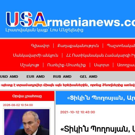
Լրատվական կայք՝ Լոս Անջելեսից
Գլխավոր
|
Քաղաքականություն
|
Պաշտոնական
Մանկավարժի անկյուն
|
ՀՀ Ոստիկանական Համակարգի Ի
Մշակույթ
|
Ուտելիք-Մուտելիք
|
Սպորտ
|
Առողջապ
USD
AMD
EUR
AMD
RUB
AMD
GEL
AMD
մադրվեր միայն այն երեխաներին, որոնց ծնողներից առնվազն մեկը 
Օրվա լրահոսը
«Տիկի՛ն Պողոսյան, 
2026-08-02 10:54:00
2021-10-12 10:43:00
«Տիկի՛ն Պողոսյան