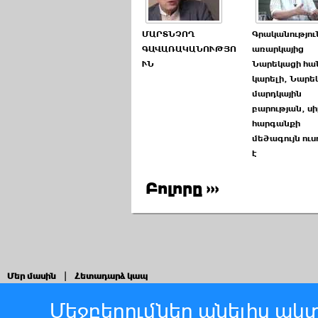
ՄԱՐՏՆՉՈՂ
Գրականությու
ԳԱՎԱՌԱԿԱՆՈՒԹՅՈ
առարկայից
ՒՆ
Նարեկացի հան
կարելի, Նարե
մարդկային
բարության, սի
հարգանքի
մեծագույն ուս
է
Բոլորը ›››
Մեր մասին
|
Հետադարձ կապ
Մեջբերումներ անելիս ակտ