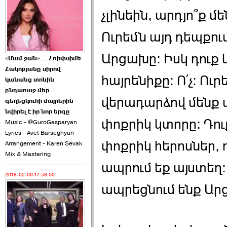
2026-06-10 22:55:00
չլինեին, արդյո՞ք մ
Ուրեմն այդ դեպքու
Արցախը։ Իսկ դուք 
«Մամ ջան»… Հռիփսիմե
Հակոբյանը սիրով
հայրենիքը։ Ո՛չ։ Ուր
Ուշքի չենք գալիս այն
կանանց տոնին
խայտառակ ›››
ընդառաջ մեր
վերադարձով մենք 
գեղեցկուհի մայրերին
2026-06-09 15:05:00
նվիրել է իր նոր երգը
փոքրիկ կտորը։ Դու
Music - @GuroGasparyan
Lyrics - Avet Barseghyan
փոքրիկ հերոսներ, 
Arrangement - Karen Sevak
Mix & Mastering
ապրում եք այստեղ։
2018-02-09 17:58:00
Ծառուկյանի փեսան
ապրեցնում ենք Արց
վնասել է ›››
2026-06-09 07:11:00