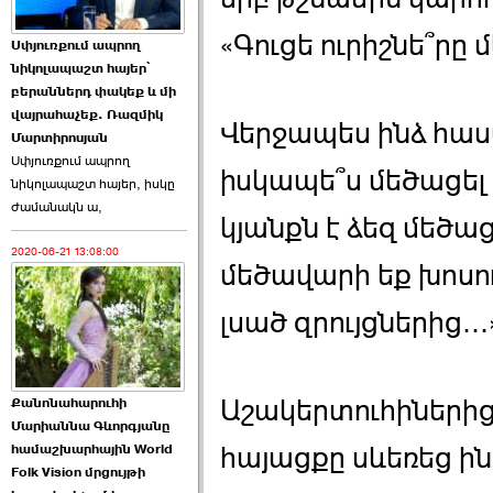
Աննա Վարդապետյանն
«Գուցե ուրիշնե՞րը
Սփյուռքում ապրող
ուղերձ է հղել ›››
նիկոլապաշտ հայեր՝
բերաններդ փակեք և մի
2026-06-25 23:21:00
վայրահաչեք. Ռազմիկ
Վերջապես ինձ հասա
Մարտիրոսյան
Սփյուռքում ապրող
իսկապե՞ս մեծացել 
նիկոլապաշտ հայեր, իսկը
ժամանակն ա,
կյանքն է ձեզ մեծաց
2020-06-21 13:08:00
Պաշտոնակռիվը սկսված
մեծավարի եք խոսու
է. «Հրապարակ» ›››
լսած զրույցներից...
2026-06-25 17:13:00
Աշակերտուհիներից մ
Քանոնահարուհի
Մարիաննա Գևորգյանը
համաշխարհային World
հայացքը սևեռեց ին
Folk Vision մրցույթի
ԱԺ նախագահի