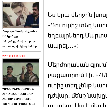
Ես նրա վերջին խոսք
«Դու ուրիշ տեղ կար
Հարութ Փամբուկչյան -
եղբայրներդ Մարտակ
Իմ կյանքը
Իմ կյանքը-Ձախ Հարnւթ․
ապրել...»։
տեuաhnլnվակի պրեմիերա
2017-10-04 14:37:00
Մերժողական գլուխն
բացատրում էի. «Հեն
ուրիշ տեղ չենք կար
ՊՐԵՄԻԵՐԱ. ԱՐՄԵՆ
դժվար, մենք նախըն
ՀՈՎՀԱՆՆԻՍՅԱՆ ԵՒ
ՀԱԿՈԲ ՀԱԿՈԲՅԱՆ -
ապրելը։ Սա է մեր 
«ԱՐԴՅՈՔ ՈՎՔԵՐ ԵՆ»