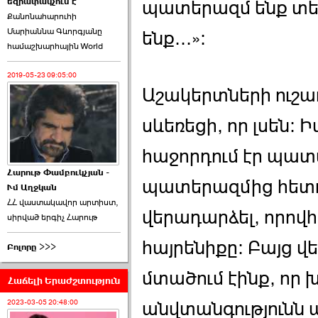
եզրափակչում է
թեկնածու է ընտրվել
պատերազմ ենք տես
Քանոնահարուհի
Ռուբեն Ռուբինյանը ›››
Մարիաննա Գևորգյանը
ենք...»։
համաշխարհային World
2026-06-23 21:28:00
2019-05-23 09:05:00
Աշակերտների ուշադ
սևեռեցի, որ լսեն։ 
«Ժողովուրդ»-ը
հաջորդում էր պատա
հերթական ›››
Հարութ Փամբուկչյան -
պատերազմից հետո
Ւմ Աղջկան
2026-06-21 23:00:00
ՀՀ վաստակավոր արտիստ,
վերադարձել, որովհ
սիրված երգիչ Հարութ
հայրենիքը։ Բայց 
Բոլորը >>>
մտածում էինք, որ
Հաճելի Երաժշտություն
armlur.ՔՊ-ի ներսում
սպասում են ›››
2023-03-05 20:48:00
անվտանգությունն 