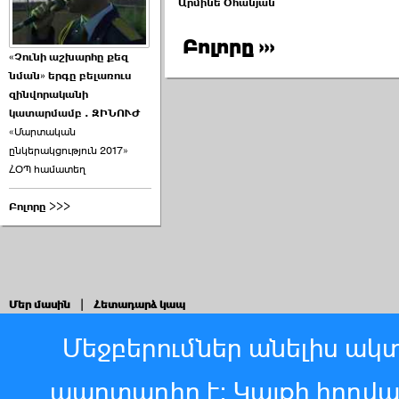
Արմինե Օհանյան
Բոլորը ›››
«Չունի աշխարհը քեզ
նման» երգը բելառուս
զինվորականի
կատարմամբ . ԶԻՆՈՒԺ
«Մարտական
ընկերակցություն 2017»
ՀՕՊ համատեղ
Բոլորը >>>
Մեր մասին
|
Հետադարձ կապ
Մեջբերումներ անելիս ակտ
պարտադիր է: Կայքի հոդվ