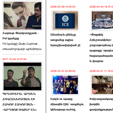
2026-05-06 14:54:00
2026-04-24 18:47:
Հարութ Փամբուկչյան -
Անանուն լինելը
«Փոքրիկ
Իմ կյանքը
առցանց այլևս
Հրեշտակներ»
Իմ կյանքը-Ձախ Հարnւթ․
երաշխավորված չէ
շաբաթօրեայ մ
տեuաhnլnվակի պրեմիերա
դպրոցը՝ որպէս
հայապահպան
2017-10-04 14:37:00
ն փարոս
2026-03-31 22:56:00
2026-03-31 11:18:0
ՊՐԵՄԻԵՐԱ. ԱՐՄԵՆ
Երգն ու պարը
Խմբագրակազմ
ՀՈՎՀԱՆՆԻՍՅԱՆ ԵՒ
միասին էին` ապրելու
խորին
ՀԱԿՈԲ ՀԱԿՈԲՅԱՆ -
կենարար ուժով,
ցավակցությու
«ԱՐԴՅՈՔ ՈՎՔԵՐ ԵՆ»