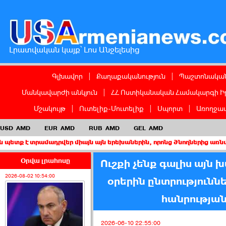
Լրատվական կայք՝ Լոս Անջելեսից
Գլխավոր
|
Քաղաքականություն
|
Պաշտոնական
Մանկավարժի անկյուն
|
ՀՀ Ոստիկանական Համակարգի Ի
Մշակույթ
|
Ուտելիք-Մուտելիք
|
Սպորտ
|
Առողջապ
USD
AMD
EUR
AMD
RUB
AMD
GEL
AMD
րամադրվեր միայն այն երեխաներին, որոնց ծնողներից առնվազն մեկը
Օրվա լրահոսը
Ուշքի չենք գալիս այն
2026-08-02 10:54:00
օրերին ընտրությունն
հանրությա
2026-06-10 22:55:00