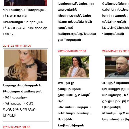
խախտումներից, որ
մանդատները 
այս օրերին
գլխիկոր կգնա
Կոստանդին Պետրոսյան
ընտրություններից
խորհրդարան. 
«ՀԱՅԱՍՏԱՆ»
հետո տեսանելի են
անելիք չունի
Կոստանդին Պետրոսյան
դառնում
էլ...Արմենուհի
«ՀԱՅԱՍՏԱՆ» Published on
Այս ընդդիմությունը
հանրությանը.Նատա
Վարդանյան
Feb 17,
կվերցնի ›››
շա Պողոսյան
2018-02-08 14:35:00
2026-06-09 00:41:00
2026-06-08 00:37:00
2026-05-23 22:32:
ՔՊ–ին չի
«Մայր Հայաստ
Նորայր Ժամհարյան և
Որպես ընդդիմադիր
բավարարում
կուսակցությա
Թամարա Ժամհարյան
ընտրող՝ ›››
ընդամենը 2 ձայն՝
առաջնորդ, Բ
«Իմ հասակը»
3/5
ցուցակի 2-րդ
«Իմ հասակը» ՇԱՏ
մեծամասնություն
Անդրանիկ
ԳԵՂԵՑԻԿ ԵՐԳ ՄԵՐ
ունենալու համար.
Թևանյանը 2 ա
ՍԻՐԵԼԻ
Արփինե
կալանավորվե
Հովհաննիսյան
2017-12-13 01:29:00