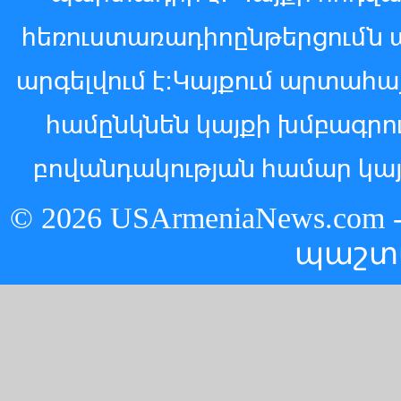
հեռուստառադիոընթերցումն 
արգելվում է:Կայքում արտահ
համընկնեն կայքի խմբագր
բովանդակության համար կայ
© 2026 USArmeniaNews.c
պաշտ