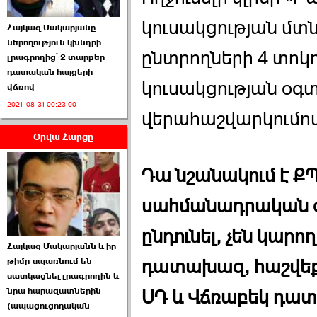
կուսակցության մտ
Հայկազ Մակարյանը
ներողություն կխնդրի
ընտրողների 4 տոկո
լրագրողից՝ 2 տարբեր
դատական հայցերի
կուսակցության օգտ
վճռով
ՏԵՍԱՆՅՈՒԹ․ Ի՞նչ
2021-08-31 00:23:00
իրավիճակ է այս ›››
վերահաշվարկումով
Օրվա Հարցը
2026-07-04 10:40:00
Դա նշանակում է Ք
սահմանադրական օ
ընդունել, չեն կար
Սահմանադրական
Հայկազ Մակարյանն և իր
դատարանը մերժեց ›››
թիմը սպառնում են
դատախազ, հաշվեք
սատկացնել լրագրողին և
2026-07-02 00:39:00
նրա հարազատներին
ՍԴ և Վճռաբեկ դա
(ապացուցողական