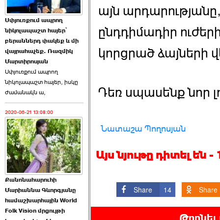
այն արդարությանը,
Աննա Վարդապետյանն
Սփյուռքում ապրող
ուղերձ է հղել ›››
ընդդիմադիր ուժեր
նիկոլապաշտ հայեր՝
բերաններդ փակեք և մի
2026-06-25 23:21:00
կորցրած ձայների 
վայրահաչեք. Ռազմիկ
Մարտիրոսյան
Սփյուռքում ապրող
նիկոլապաշտ հայեր, իսկը
Դեռ սպասենք նոր լ
ժամանակն ա,
2020-06-21 13:08:00
Պաշտոնակռիվը սկսված
է. «Հրապարակ» ›››
Նատաշա Պողոսյան
2026-06-25 17:13:00
Այս նյութը դիտել են 
Քանոնահարուհի
Share
14
Share
Մարիաննա Գևորգյանը
համաշխարհային World
Folk Vision մրցույթի
ԱԺ նախագահի
Թողնել