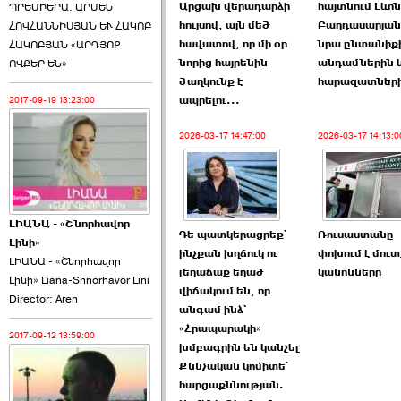
Արցախ վերադարձի
հայտնում Լևոն
ՊՐԵՄԻԵՐԱ. ԱՐՄԵՆ
հույսով, այն մեծ
Բաղդասարյան
ՀՈՎՀԱՆՆԻՍՅԱՆ ԵՒ ՀԱԿՈԲ
հավատով, որ մի օր
նրա ընտանիք
ՀԱԿՈԲՅԱՆ «ԱՐԴՅՈՔ
նորից հայրենին
անդամներին 
ՈՎՔԵՐ ԵՆ»
ծաղկունք է
հարազատներ
ապրելու...
2017-09-19 13:23:00
2026-03-17 14:47:00
2026-03-17 14:13:0
ԼԻԱՆԱ - «Շնորհավոր
Դե պատկերացրեք`
Ռուսաստանը
Լինի»
ինչքան խղճուկ ու
փոխում է մուտ
ԼԻԱՆԱ - «Շնորհավոր
լեղաճաք եղած
կանոնները
Լինի» Liana-Shnorhavor Lini
վիճակում են, որ
Director: Aren
անգամ ինձ`
«Հրապարակի»
2017-09-12 13:59:00
խմբագրին են կանչել
Քննչական կոմիտե`
հարցաքննության.