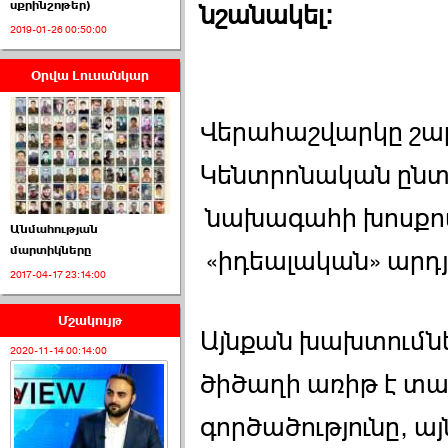
սքրինշոթեր)
նշանակել։
2019-01-26 00:50:00
Օրվա Լուսանկար
ՈՒՂԻՂ․ ԱԺ-ն
Կառավարության ›››
Վերահաշվարկը շար
2026-07-01 00:52:00
Կենտրոնական ընտ
նախագահի խոսքով`
Անմահության
մարտիկները
«իդեալական» արդյո
2017-04-17 23:14:00
ՍԴ-ն հուլիսի 1-ին
կհեռանա ›››
Մշակույթ
Այնքան խախտումն
2026-07-01 00:08:00
2020-11-14 00:14:00
ծիծաղի առիթ է տա
գործածությունը, 