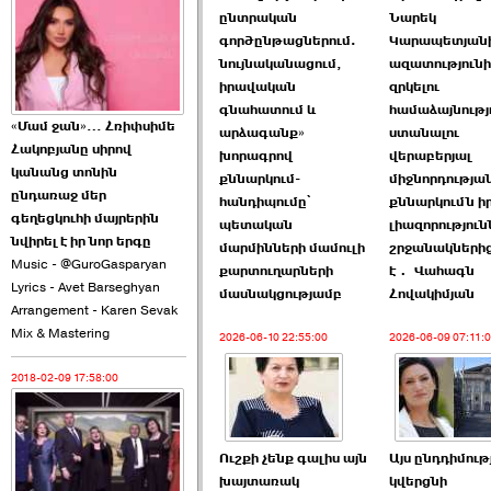
2026-06-10 22:55:00
ընտրական
Նարեկ
գործընթացներում.
Կարապետյան
նույնականացում,
ազատություն
իրավական
զրկելու
գնահատում և
համաձայնությ
«Մամ ջան»… Հռիփսիմե
արձագանք»
ստանալու
Հակոբյանը սիրով
խորագրով
վերաբերյալ
Ուշքի չենք գալիս այն
կանանց տոնին
քննարկում-
միջնորդությա
խայտառակ ›››
ընդառաջ մեր
հանդիպումը՝
քննարկումն ի
գեղեցկուհի մայրերին
պետական
լիազորություն
2026-06-09 15:05:00
նվիրել է իր նոր երգը
մարմինների մամուլի
շրջանակներից
Music - @GuroGasparyan
քարտուղարների
է․ Վահագն
Lyrics - Avet Barseghyan
մասնակցությամբ
Հովակիմյան
Arrangement - Karen Sevak
Mix & Mastering
2026-06-10 22:55:00
2026-06-09 07:11:
2018-02-09 17:58:00
Ծառուկյանի փեսան
վնասել է ›››
2026-06-09 07:11:00
Ուշքի չենք գալիս այն
Այս ընդդիմութ
խայտառակ
կվերցնի