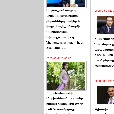
Աննա Վարդապետյանն
Սփյուռքում ապրող
2026-03-24 22:
ուղերձ է հղել ›››
նիկոլապաշտ հայեր՝
բերաններդ փակեք և մի
2026-06-25 23:21:00
վայրահաչեք. Ռազմիկ
Մարտիրոսյան
Սփյուռքում ապրող
Հայկ Կոնջո
նիկոլապաշտ հայեր, իսկը
նրա մոր ու 
ժամանակն ա,
առանձնատ
գործով նոր
2020-06-21 13:08:00
Պաշտոնակռիվը սկսված
գործընթաց 
է. «Հրապարակ» ›››
«Ժողովուրդ
2026-06-25 17:13:00
2026-03-04 20:
Քանոնահարուհի
Մարիաննա Գևորգյանը
համաշխարհային World
Folk Vision մրցույթի
ԱԺ նախագահի
Գլխավոր