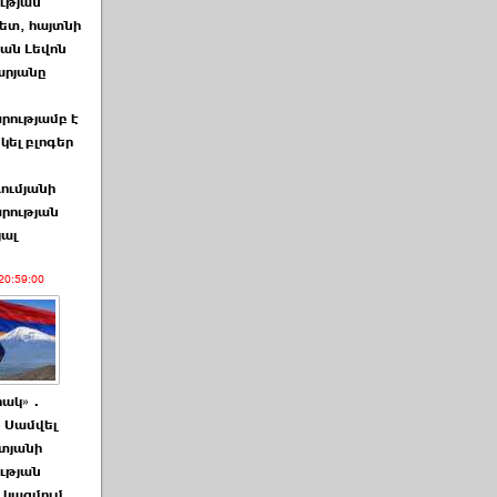
ության
ետ, հայտնի
ան Լեվոն
րյանը
րությամբ է
կել բլոգեր
ումյանի
րության
յալ
20:59:00
րակ»․
ն Սամվել
տյանի
ության
 կազմում