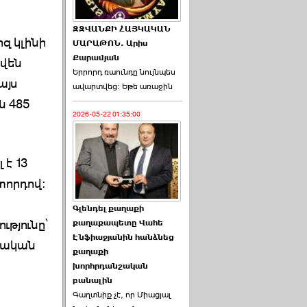
ԶԶՎԱՆՔԻ ՀԱՅԿԱԿԱՆ
զ կլինի
ՄԱՐԱԹՈՆ. Արիս
Քարամյան
փվեն
Երրորդ ռաունդը նույնպես
այս
ավարտվեց։ Եթե առաջին
ն 485
2026-05-22 01:35:00
է 13
տորդով։
Գլենդել քաղաքի
թյունը՝
քաղաքապետը Վահե
Էնֆիաջյանին հանձնեց
րդական
քաղաքի
խորհրդանշական
բանալին
Գաղտնիք չէ, որ Միացյալ