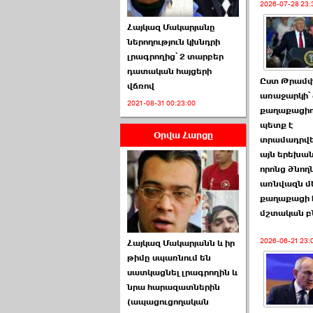
2026-07-28 23:
Հայկազ Մակարյանը
ներողություն կխնդրի
լրագրողից՝ 2 տարբեր
դատական հայցերի
Ըստ Թրամ
վճռով
ՏԵՍԱՆՅՈՒԹ․ Ի՞նչ
առաջարկի՝ 
2021-08-31 00:23:00
իրավիճակ է այս ›››
քաղաքացիո
պետք է
Օրվա Հարցը
2026-07-04 10:40:00
տրամադրվե
այն երեխան
որոնց ծնող
առնվազն մ
քաղաքացի 
մշտական բ
Սահմանադրական
2026-06-21 23:
Հայկազ Մակարյանն և իր
դատարանը մերժեց ›››
թիմը սպառնում են
սատկացնել լրագրողին և
2026-07-02 00:39:00
նրա հարազատներին
(ապացուցողական