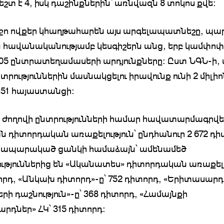
շտ է 4, իսկ դաշինքներին՝ առնվազն 8 տոկոս քվե։
րջո ովքեր կհաղթահարեն այս արգելապատնեշը, պար
 հավանականությամբ կեսգիշերն անց, երբ կամփո
2005 ընտրատեղամասերի արդյունքները։ Ըստ ՆԳՆ-ի, 
րություններին մասնակցելու իրավունք ունի 2 միլիո
51 հայաստանցի։
 ժողովի ընտրությունների համար հավատարմագրվել 
 դիտորդական առաքելություն՝ ընդհանուր 2 672 դի
հրապարակած ցանկի համաձայն՝ ամենամեծ
ւթյուններից են «Ականատես» դիտորդական առաքելու
որդ, «Անկախ դիտորդ»-ը՝ 752 դիտորդ, «Երիտասա
րի դաշնություն»-ը՝ 368 դիտորդ, «Համայնքի
րդներ» ՀԿ՝ 315 դիտորդ: