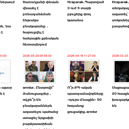
 ներսում
Ծառուկյանի փեսան
Hraparak.Պարտված
Hraparak
վնասել է
3 ուժ 5 տարի
տեղակալ
բռնագանձման
բյուջեից փող
ազատել`
ենթակա
կստանա
տոկոսնե
ին. նա
բնակարանը․
չապահով
 է
հարուցվել է
հանրային քրեական
հետապնդում
20:00
2026-05-28 06:58:00
2026-04-16 11:27:00
2026-03-25 
 այսօր
armlur. Ընտրովի՞
Ո՞ր ՔՊ-ական
Մայրաքա
ն է
ծանուցագրեր․
պատգամավորները
20 հասցե
ովքե՞ր են
«դուրս մնացին» 50
խուզարկո
բնակարաններն
հոգանոց
են
ազատելու պահանջ
ցուցակից.armlur
ստացել Արցախի
բարձրաստիճան