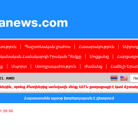
ց
ություն
|
Պաշտոնական լրահոս
|
Հասարակություն
|
Սփյուռ
իկանական Համակարգի Իրական Դեմքը
|
Սոցցանց
|
Հարցազրո
իք
|
Սպորտ
|
Առողջապահություն
|
Ժամանց
|
Հաճելի Երաժ
EL
AMD
նց ծնողներից առնվազն մեկը ԱՄՆ քաղաքացի է կամ մշտական բնակիչ
Հայաստանն այսօր խորհրդարան է ընտրում
1:20:00