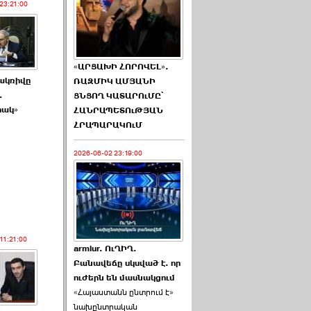
23:21:00
«ԱՐՑԱԽԻ ՀՈՐՈՎԵԼ».
ակռիվը
ՌԱԶՄԻԿ ԱՄՅԱՆԻ
.
ՑՆՑՈՂ ԿԱՏԱՐՈւՄԸ՝
րակ»
ՀԱՆՐԱՊԵՏՈւԹՅԱՆ
ՀՐԱՊԱՐԱԿՈւՄ
2026-06-02 23:19:00
11:21:00
armlur. ՈւՂԻՂ.
Բանավեճը սկսված է. որ
ուժերն են մասնակցում
«Հայաստանն ընտրում է»
նախընտրական