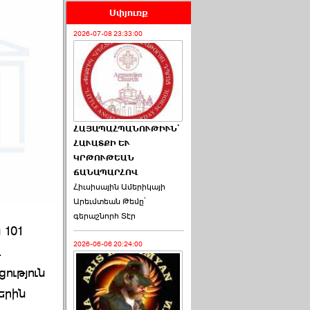
Սփյուռք
2026-07-08 23:33:00
ՀԱՅԱՊԱՀՊԱՆՈՒԹԻՒՆ՝
ՀԱՒԱՏՔԻ ԵՒ
ԿՐԹՈՒԹԵԱՆ
ՃԱՆԱՊԱՐՀՈՎ
Հիւսիսային Ամերիկայի
Արեւմտեան Թեմը՝
գերաշնորհ Տէր
 101
2026-06-06 20:24:00
դ
ություն
երին