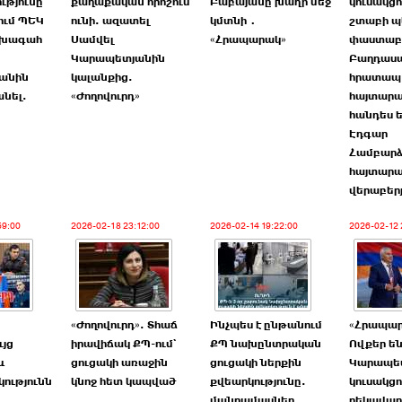
թյունը
քաղաքական որոշում
Բաբայանը խաղի մեջ
կուսակց
ում ՊԵԿ
ունի. ազատել
կմտնի․
շտաբի պ
ախագահ
Սամվել
«Հրապարակ»
փաստաբ
Կարապետյանին
Բաղդասա
յանին
կալանքից.
հրատապ
նել.
«Ժողովուրդ»
հայտարա
»
հանդես ե
Էդգար
Համբարձ
հայտարա
վերաբեր
59:00
2026-02-18 23:12:00
2026-02-14 19:22:00
2026-02-12 
«Ժողովուրդ». Տհաճ
Ինչպես է ընթանում
«Հրապա
յց
իրավիճակ ՔՊ-ում`
ՔՊ նախընտրական
Ովքեր ե
և
ցուցակի առաջին
ցուցակի ներքին
Կարապե
ությունն
կնոջ հետ կապված
քվեարկությունը.
կուսակց
մանրամասներ.
ղեկավար