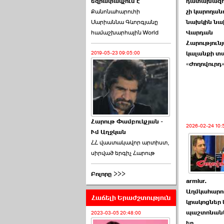
եզրափակչում է
թեկնածու է ընտրվել
դատախազու
Քանոնահարուհի
Ռուբեն Ռուբինյանը ›››
չի կարողան
Մարիաննա Գևորգյանը
նախկին ն
համաշխարհային World
2026-06-23 21:28:00
Վարդան
Հարություն
2019-05-23 09:05:00
կալանքի տա
«Ժողովուրդ
«Ժողովուրդ»-ը
հերթական ›››
Հարութ Փամբուկչյան -
2026-02-24 10:
Ւմ Աղջկան
2026-06-21 23:00:00
ՀՀ վաստակավոր արտիստ,
սիրված երգիչ Հարութ
Բոլորը >>>
armlur.
Աղմկահարու
Հաճելի Երաժշտություն
armlur.ՔՊ-ի ներսում
կրակոցներ 
սպասում են ›››
պաշտոնանկ
2023-03-05 20:48:00
եր