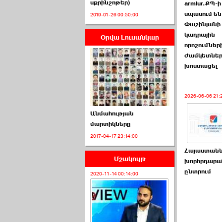
սքրինշոթեր)
armlur.ՔՊ-ի
սպասում են
2019-01-26 00:50:00
Փաշինյանի
կադրային
Օրվա Լուսանկար
ՈՒՂԻՂ․ ԱԺ-ն
որոշումներ
Կառավարության ›››
ժամկետներ
խոստացել
2026-07-01 00:52:00
2026-06-06 21:
Անմահության
մարտիկները
2017-04-17 23:14:00
ՍԴ-ն հուլիսի 1-ին
կհեռանա ›››
Հայաստանն
Մշակույթ
խորհրդարա
2026-07-01 00:08:00
ընտրում
2020-11-14 00:14:00