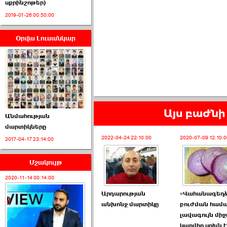
սքրինշոթեր)
2019-01-26 00:50:00
Օրվա Լուսանկար
ՈՒՂԻՂ․ ԱԺ-ն
Կառավարության ›››
2026-07-01 00:52:00
Այս բաժնի 
Անմահության
մարտիկները
2022-04-24 22:10:00
2020-07-09 12:10:0
2017-04-17 23:14:00
ՍԴ-ն հուլիսի 1-ին
կհեռանա ›››
Մշակույթ
2026-07-01 00:08:00
2020-11-14 00:14:00
Արդարության
«Վահանագեղձ
անխոնջ մարտիկը
բուժման համ
լավագույն միջ
կարմիր սոխն է