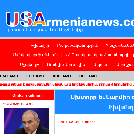
Լրատվական կայք՝ Լոս Անջելեսից
Գլխավոր
|
Քաղաքականություն
|
Պաշտոնական
Մանկավարժի անկյուն
|
ՀՀ Ոստիկանական Համակարգի Ի
Մշակույթ
|
Ուտելիք-Մուտելիք
|
Սպորտ
|
Առողջապ
USD
AMD
EUR
AMD
RUB
AMD
GEL
AMD
է տրամադրվեր միայն այն երեխաներին, որոնց ծնողներից առնվազն մ
Օրվա լրահոսը
Սխտորը եւ կարմիր գ
2026-08-02 10:54:00
հիվանդո
2017-08-04 14:56:00