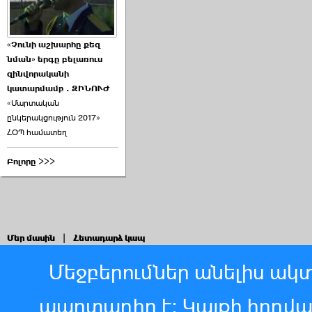
«Չունի աշխարհը քեզ
նման» երգը բելառուս
զինվորականի
կատարմամբ . ԶԻՆՈՒԺ
«Մարտական
ընկերակցություն 2017»
ՀՕՊ համատեղ
Բոլորը >>>
Մեր մասին
|
Հետադարձ կապ
Մեջբերումներ անելիս ակտ
պարտադիր է: Կայքի հոդվ