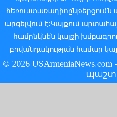
հեռուստառադիոընթերցումն 
արգելվում է:Կայքում արտահ
համընկնեն կայքի խմբագր
բովանդակության համար կայ
© 2026 USArmeniaNews.c
պաշտ