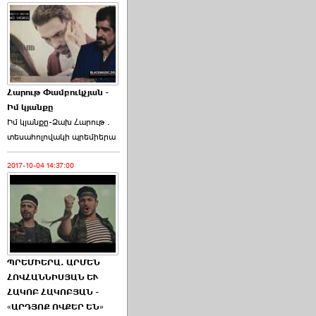
Հարութ Փամբուկչյան -
Իմ կյանքը
Իմ կյանքը-Ձախ Հարnւթ․
տեuաhnլnվակի պրեմիերա
2017-10-04 14:37:00
ՊՐԵՄԻԵՐԱ. ԱՐՄԵՆ
ՀՈՎՀԱՆՆԻՍՅԱՆ ԵՒ
ՀԱԿՈԲ ՀԱԿՈԲՅԱՆ -
«ԱՐԴՅՈՔ ՈՎՔԵՐ ԵՆ»