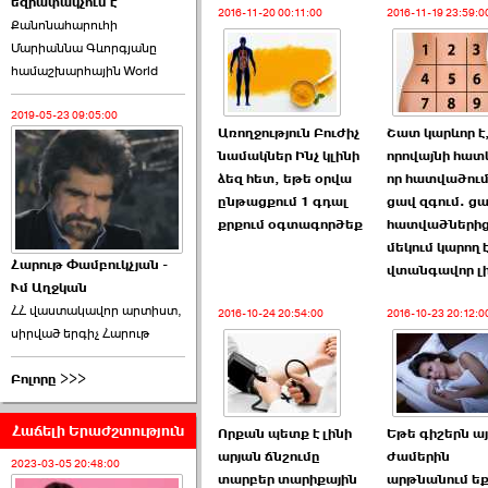
եզրափակչում է
թեկնածու է ընտրվել
2016-11-20 00:11:00
2016-11-19 23:59:0
Քանոնահարուհի
Ռուբեն Ռուբինյանը ›››
Մարիաննա Գևորգյանը
համաշխարհային World
2026-06-23 21:28:00
2019-05-23 09:05:00
Առողջություն Բուժիչ
Շատ կարևոր է
նամակներ Ինչ կլինի
որովայնի հա
ձեզ հետ, եթե օրվա
որ հատվածում
ընթացքում 1 գդալ
ցավ զգում. ցա
«Ժողովուրդ»-ը
քրքում օգտագործեք
հատվածների
հերթական ›››
մեկում կարող 
Հարութ Փամբուկչյան -
վտանգավոր լի
Ւմ Աղջկան
2026-06-21 23:00:00
ՀՀ վաստակավոր արտիստ,
2016-10-24 20:54:00
2016-10-23 20:12:0
սիրված երգիչ Հարութ
Բոլորը >>>
Հաճելի Երաժշտություն
Որքան պետք է լինի
Եթե գիշերն այ
armlur.ՔՊ-ի ներսում
արյան ճնշումը
ժամերին
սպասում են ›››
2023-03-05 20:48:00
տարբեր տարիքային
արթնանում եք