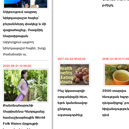
բժիշկ
Աննա Վարդապետյանն
Սփյուռքում ապրող
ուղերձ է հղել ›››
նիկոլապաշտ հայեր՝
բերաններդ փակեք և մի
2026-06-25 23:21:00
վայրահաչեք. Ռազմիկ
Մարտիրոսյան
Սփյուռքում ապրող
նիկոլապաշտ հայեր, իսկը
ժամանակն ա,
2017-02-02 16:42:00
2016-12-16 12:11:0
2020-06-21 13:08:00
Պաշտոնակռիվը սկսված
է. «Հրապարակ» ›››
2026-06-25 17:13:00
Ինչ կկատարվի
3500 տարվա
օրգանիզմի հետ,
հնության հզոր
եթե կանոնավոր
դեղամիջոց՝ բո
Քանոնահարուհի
ընկույզ
հիվանդությու
Մարիաննա Գևորգյանը
օգտագործեք
դեմ
համաշխարհային World
Folk Vision մրցույթի
ԱԺ նախագահի