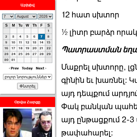
Արխիվ
12 հատ սխտոր
S
M
Tu
W
Th
F
S
½ լիտր բարձր որակ
1
ՀԱՅԱՊԱՀՊԱՆՈՒԹԻՒՆ՝
2
3
4
5
6
7
8
ՀԱՒԱՏՔԻ ԵՒ
9
10
11
12
13
14
15
Պատրաստման եղ
16
17
18
19
20
21
22
ԿՐԹՈՒԹԵԱՆ
23
24
25
26
27
28
29
ՃԱՆԱՊԱՐՀՈՎ ›››
30
31
Մաքրել սխտորը, լց
2026-07-06 06:50:00
‹ Prev
Today
Next ›
գինին եւ խառնել: 
այդ դեպքում արդյու
Օրվա Հարցը
Փակ բանկան պահել 
Ամենաշատը էսօրվանից
էի վախենում.Նիկոլայ
այդ ընթացքում 2-
Եղիազարյան ›››
թափահարել:
2026-07-05 23:19:00