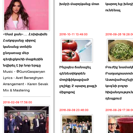
խմբի մարդկանց մոտ
կարող եք խնդ
2026-06-10 22:55:00
ունենալ
«Մամ ջան»… Հռիփսիմե
2016-10-11 13:49:00
2016-09-26 19:28:0
Հակոբյանը սիրով
Ուշքի չենք գալիս այն
կանանց տոնին
խայտառակ ›››
ընդառաջ մեր
գեղեցկուհի մայրերին
2026-06-09 15:05:00
նվիրել է իր նոր երգը
Ինչպես ճանաչել
Բուժիչ նամակ
Music - @GuroGasparyan
գենետիկորեն
Բաղադրատոմ
Lyrics - Avet Barseghyan
մոդիֆիկացված
Աստվածաշնչի
Arrangement - Karen Sevak
լոլիկը 2 պարզ քայլի
կօգնի բոլոր
Mix & Mastering
միջոցով
հիվանդությու
դեպքում
2018-02-09 17:58:00
Ծառուկյանի փեսան
վնասել է ›››
2016-09-08 23:46:00
2016-08-29 17:38:0
2026-06-09 07:11:00