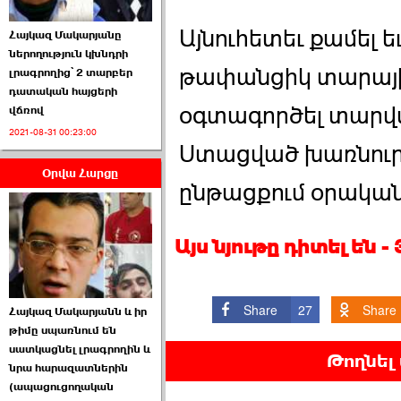
Այնուհետեւ քամել ե
Հայկազ Մակարյանը
ներողություն կխնդրի
թափանցիկ տարայի մ
լրագրողից՝ 2 տարբեր
դատական հայցերի
օգտագործել տարվա
վճռով
ՏԵՍԱՆՅՈՒԹ․ Ի՞նչ
2021-08-31 00:23:00
իրավիճակ է այս ›››
Ստացված խառնուրդ
Օրվա Հարցը
2026-07-04 10:40:00
ընթացքում օրական 
Այս նյութը դիտել են -
Սահմանադրական
Share
27
Share
Հայկազ Մակարյանն և իր
դատարանը մերժեց ›››
թիմը սպառնում են
սատկացնել լրագրողին և
2026-07-02 00:39:00
Թողնել
նրա հարազատներին
(ապացուցողական