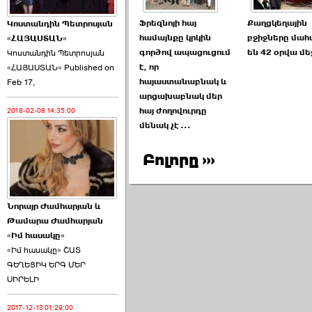
Ֆրեզնոյի հայ
Քաղցկեղային
Կոստանդին Պետրոսյան
համայնքը կրկին
բջիջները մահ
«ՀԱՅԱՍՏԱՆ»
գործով ապացուցում
են 42 օրվա մե
Կոստանդին Պետրոսյան
է, որ
«ՀԱՅԱՍՏԱՆ» Published on
Այս ընդդիմությունը
հայաստանաբնակ և
Feb 17,
կվերցնի ›››
արցախաբնակ մեր
հայ ժողովուրդը
2018-02-08 14:35:00
2026-06-09 00:41:00
մենակ չէ ...
Բոլորը ›››
Նորայր Ժամհարյան և
Որպես ընդդիմադիր
Թամարա Ժամհարյան
ընտրող՝ ›››
«Իմ հասակը»
«Իմ հասակը» ՇԱՏ
ԳԵՂԵՑԻԿ ԵՐԳ ՄԵՐ
ՍԻՐԵԼԻ
2017-12-13 01:29:00