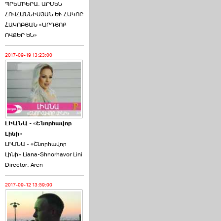
ՊՐԵՄԻԵՐԱ. ԱՐՄԵՆ
ՀՈՎՀԱՆՆԻՍՅԱՆ ԵՒ ՀԱԿՈԲ
ՀԱԿՈԲՅԱՆ «ԱՐԴՅՈՔ
ՈՎՔԵՐ ԵՆ»
2017-09-19 13:23:00
ԼԻԱՆԱ - «Շնորհավոր
Լինի»
ԼԻԱՆԱ - «Շնորհավոր
Լինի» Liana-Shnorhavor Lini
Director: Aren
2017-09-12 13:59:00