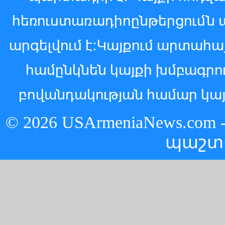
հեռուստառադիոընթերցումն 
արգելվում է:Կայքում արտահ
համընկնեն կայքի խմբագր
բովանդակության համար կայ
© 2026 USArmeniaNews.c
պաշտ