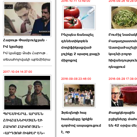
2016-10-11 13:49:00
2016-09-26 19:28:0
Ինչպես ճանաչել
Բուժիչ նամակ
Հարութ Փամբուկչյան -
գենետիկորեն
Բաղադրատոմ
Իմ կյանքը
մոդիֆիկացված
Աստվածաշնչի
Իմ կյանքը-Ձախ Հարnւթ․
լոլիկը 2 պարզ քայլի
կօգնի բոլոր
տեuաhnլnվակի պրեմիերա
միջոցով
հիվանդությու
դեպքում
2017-10-04 14:37:00
2016-09-08 23:46:00
2016-08-29 17:38:0
Ֆրեզնոյի հայ
Քաղցկեղային
ՊՐԵՄԻԵՐԱ. ԱՐՄԵՆ
համայնքը կրկին
բջիջները մահ
ՀՈՎՀԱՆՆԻՍՅԱՆ ԵՒ
գործով ապացուցում
են 42 օրվա մե
ՀԱԿՈԲ ՀԱԿՈԲՅԱՆ -
է, որ
«ԱՐԴՅՈՔ ՈՎՔԵՐ ԵՆ»