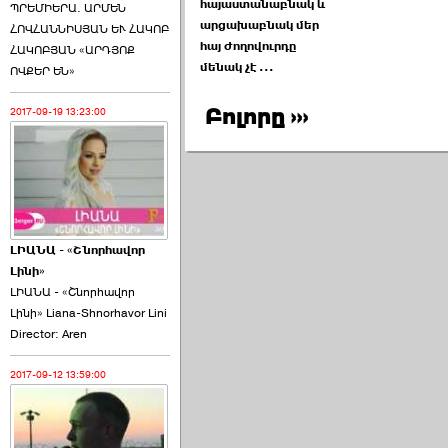
հայաստանաբնակ և
ՊՐԵՄԻԵՐԱ. ԱՐՄԵՆ
արցախաբնակ մեր
ՀՈՎՀԱՆՆԻՍՅԱՆ ԵՒ ՀԱԿՈԲ
հայ ժողովուրդը
ՀԱԿՈԲՅԱՆ «ԱՐԴՅՈՔ
մենակ չէ ...
ՈՎՔԵՐ ԵՆ»
Բոլորը ›››
2017-09-19 13:23:00
ԼԻԱՆԱ - «Շնորհավոր
Լինի»
ԼԻԱՆԱ - «Շնորհավոր
Լինի» Liana-Shnorhavor Lini
Director: Aren
2017-09-12 13:59:00