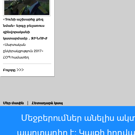
«Չունի աշխարհը քեզ
նման» երգը բելառուս
զինվորականի
կատարմամբ . ԶԻՆՈՒԺ
«Մարտական
ընկերակցություն 2017»
ՀՕՊ համատեղ
Բոլորը >>>
Մեր մասին
|
Հետադարձ կապ
Մեջբերումներ անելիս ակտ
պարտադիր է: Կայքի հոդվ