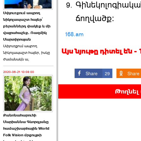
Գինեկոլոգիական
Աննա Վարդապետյանն
Սփյուռքում ապրող
ճողվածք։
ուղերձ է հղել ›››
նիկոլապաշտ հայեր՝
բերաններդ փակեք և մի
2026-06-25 23:21:00
վայրահաչեք. Ռազմիկ
168.am
Մարտիրոսյան
Սփյուռքում ապրող
Այս նյութը դիտել են 
նիկոլապաշտ հայեր, իսկը
ժամանակն ա,
2020-06-21 13:08:00
Պաշտոնակռիվը սկսված
Share
29
Share
է. «Հրապարակ» ›››
Թողնել
2026-06-25 17:13:00
Քանոնահարուհի
Մարիաննա Գևորգյանը
համաշխարհային World
Folk Vision մրցույթի
ԱԺ նախագահի