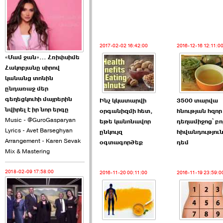
2026-06-10 22:55:00
2017-02-02 16:42:00
2016-12-16 12:11:0
«Մամ ջան»… Հռիփսիմե
Հակոբյանը սիրով
Ուշքի չենք գալիս այն
կանանց տոնին
խայտառակ ›››
ընդառաջ մեր
գեղեցկուհի մայրերին
Ինչ կկատարվի
3500 տարվա
2026-06-09 15:05:00
նվիրել է իր նոր երգը
օրգանիզմի հետ,
հնության հզոր
Music - @GuroGasparyan
եթե կանոնավոր
դեղամիջոց՝ բո
Lyrics - Avet Barseghyan
ընկույզ
հիվանդությու
Arrangement - Karen Sevak
օգտագործեք
դեմ
Mix & Mastering
2018-02-09 17:58:00
2016-11-20 00:11:00
2016-11-19 23:59:0
Ծառուկյանի փեսան
վնասել է ›››
2026-06-09 07:11:00