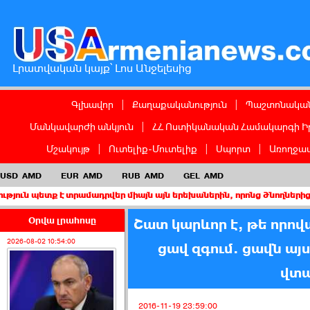
Լրատվական կայք՝ Լոս Անջելեսից
Գլխավոր
|
Քաղաքականություն
|
Պաշտոնական
Մանկավարժի անկյուն
|
ՀՀ Ոստիկանական Համակարգի Ի
Մշակույթ
|
Ուտելիք-Մուտելիք
|
Սպորտ
|
Առողջապ
USD
AMD
EUR
AMD
RUB
AMD
GEL
AMD
է տրամադրվեր միայն այն երեխաներին, որոնց ծնողներից առնվազն 
Օրվա լրահոսը
Շատ կարևոր է, թե որո
2026-08-02 10:54:00
ցավ զգում. ցավն այ
վտա
2016-11-19 23:59:00