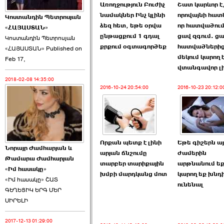
Առողջություն Բուժիչ
Շատ կարևոր է
նամակներ Ինչ կլինի
որովայնի հա
Կոստանդին Պետրոսյան
ձեզ հետ, եթե օրվա
որ հատվածում
«ՀԱՅԱՍՏԱՆ»
ընթացքում 1 գդալ
ցավ զգում. ցա
Կոստանդին Պետրոսյան
քրքում օգտագործեք
հատվածների
«ՀԱՅԱՍՏԱՆ» Published on
Այս ընդդիմությունը
մեկում կարող 
Feb 17,
կվերցնի ›››
վտանգավոր լի
2018-02-08 14:35:00
2026-06-09 00:41:00
2016-10-24 20:54:00
2016-10-23 20:12:0
Որքան պետք է լինի
Եթե գիշերն այ
Նորայր Ժամհարյան և
Որպես ընդդիմադիր
արյան ճնշումը
ժամերին
Թամարա Ժամհարյան
ընտրող՝ ›››
տարբեր տարիքային
արթնանում եք
«Իմ հասակը»
խմբի մարդկանց մոտ
կարող եք խնդ
«Իմ հասակը» ՇԱՏ
ունենալ
ԳԵՂԵՑԻԿ ԵՐԳ ՄԵՐ
ՍԻՐԵԼԻ
2017-12-13 01:29:00