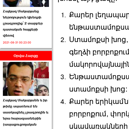
Հայկազ Մակարյանը
Քարեր լեղապար
ներողություն կխնդրի
լրագրողից՝ 2 տարբեր
ենթաստամոքսայ
դատական հայցերի
վճռով
Ստամոքսի խոց,
ՏԵՍԱՆՅՈՒԹ․ Ի՞նչ
2021-08-31 00:23:00
իրավիճակ է այս ›››
գեղձի բորբոքու
Օրվա Հարցը
2026-07-04 10:40:00
մակորովայնայի
Ենթաստամոքսայ
ստամոքսի խոց։
Սահմանադրական
Քարեր երիկամնե
Հայկազ Մակարյանն և իր
դատարանը մերժեց ›››
թիմը սպառնում են
բորբոքում, փոր
սատկացնել լրագրողին և
2026-07-02 00:39:00
նրա հարազատներին
սկավառակների
(ապացուցողական