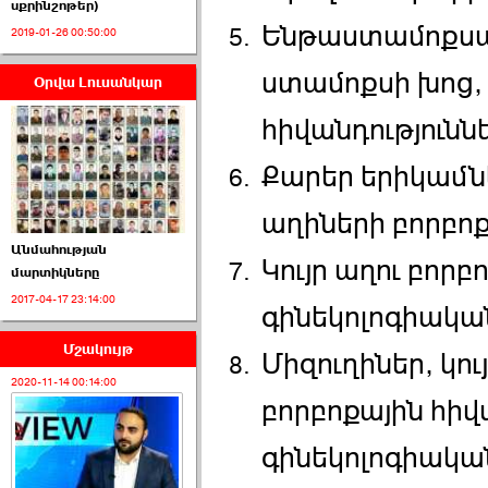
սքրինշոթեր)
Ենթաստամոքսայ
2019-01-26 00:50:00
ստամոքսի խոց,
Օրվա Լուսանկար
ՈՒՂԻՂ․ ԱԺ-ն
Կառավարության ›››
հիվանդությունն
2026-07-01 00:52:00
Քարեր երիկամնե
աղիների բորբոք
Անմահության
Կույր աղու բորբ
մարտիկները
2017-04-17 23:14:00
ՍԴ-ն հուլիսի 1-ին
գինեկոլոգիակա
կհեռանա ›››
Մշակույթ
Միզուղիներ, կու
2026-07-01 00:08:00
2020-11-14 00:14:00
բորբոքային հիվ
գինեկոլոգիակա