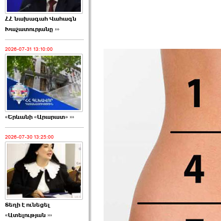
ՀՀ նախագահ Վահագն
Խաչատուրյանը ›››
2026-07-31 13:10:00
«Երևանի «Արարատ» ›››
2026-07-30 13:25:00
Տեղի է ունեցել
«Ատելության ›››