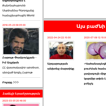
եզրափակչում է
թեկնածու է ընտրվել
Քանոնահարուհի
Ռուբեն Ռուբինյանը ›››
Մարիաննա Գևորգյանը
համաշխարհային World
2026-06-23 21:28:00
Այս բաժնի 
2019-05-23 09:05:00
2022-04-24 22:10:00
2020-07-09 12:10:0
«Ժողովուրդ»-ը
հերթական ›››
Հարութ Փամբուկչյան -
Ւմ Աղջկան
2026-06-21 23:00:00
Արդարության
«Վահանագեղձ
ՀՀ վաստակավոր արտիստ,
անխոնջ մարտիկը
բուժման համ
սիրված երգիչ Հարութ
լավագույն միջ
կարմիր սոխն է
Բոլորը >>>
բժիշկ
Հաճելի Երաժշտություն
armlur.ՔՊ-ի ներսում
սպասում են ›››
2023-03-05 20:48:00