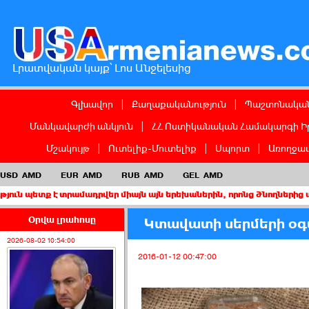
Լրատվական կայք՝ Լոս Անջելեսից
Գլխավոր
|
Քաղաքականություն
|
Պաշտոնական
Մանկավարժի անկյուն
|
ՀՀ Ոստիկանական Համակարգի Ի
Մշակույթ
|
Ուտելիք-Մուտելիք
|
Սպորտ
|
Առողջապ
USD
AMD
EUR
AMD
RUB
AMD
GEL
AMD
է տրամադրվեր միայն այն երեխաներին, որոնց ծնողներից առնվազն մ
Օրվա լրահոսը
Կտավատի սերմերի օգ
2026-08-02 10:54:00
2016-01-12 00:47:00