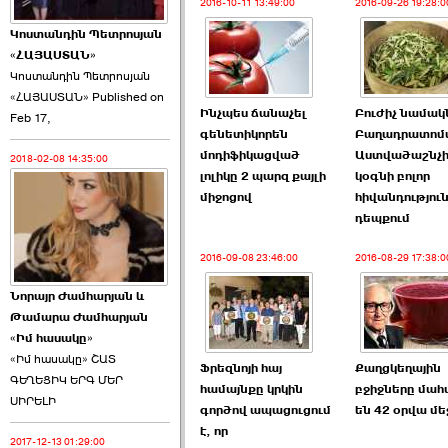
2016-10-11 13:49:00
2016-09-26 19:28:0
Կոստանդին Պետրոսյան
«ՀԱՅԱՍՏԱՆ»
Կոստանդին Պետրոսյան
«ՀԱՅԱՍՏԱՆ» Published on
Այս ընդդիմությունը
Ինչպես ճանաչել
Բուժիչ նամակ
Feb 17,
կվերցնի ›››
գենետիկորեն
Բաղադրատոմ
մոդիֆիկացված
Աստվածաշնչի
2018-02-08 14:35:00
2026-06-09 00:41:00
լոլիկը 2 պարզ քայլի
կօգնի բոլոր
միջոցով
հիվանդությու
դեպքում
2016-09-08 23:46:00
2016-08-29 17:38:0
Նորայր Ժամհարյան և
Որպես ընդդիմադիր
Թամարա Ժամհարյան
ընտրող՝ ›››
«Իմ հասակը»
«Իմ հասակը» ՇԱՏ
Ֆրեզնոյի հայ
Քաղցկեղային
ԳԵՂԵՑԻԿ ԵՐԳ ՄԵՐ
համայնքը կրկին
բջիջները մահ
ՍԻՐԵԼԻ
գործով ապացուցում
են 42 օրվա մե
է, որ
2017-12-13 01:29:00