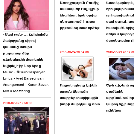
Առողջություն Բուժիչ
Շատ կարևոր է
2026-06-10 22:55:00
նամակներ Ինչ կլինի
որովայնի հա
ձեզ հետ, եթե օրվա
որ հատվածում
ընթացքում 1 գդալ
ցավ զգում. ցա
քրքում օգտագործեք
հատվածների
մեկում կարող 
«Մամ ջան»… Հռիփսիմե
վտանգավոր լի
Հակոբյանը սիրով
Ուշքի չենք գալիս այն
կանանց տոնին
խայտառակ ›››
2016-10-24 20:54:00
2016-10-23 20:12:0
ընդառաջ մեր
գեղեցկուհի մայրերին
2026-06-09 15:05:00
նվիրել է իր նոր երգը
Music - @GuroGasparyan
Lyrics - Avet Barseghyan
Arrangement - Karen Sevak
Որքան պետք է լինի
Եթե գիշերն այ
Mix & Mastering
արյան ճնշումը
ժամերին
տարբեր տարիքային
արթնանում եք
2018-02-09 17:58:00
խմբի մարդկանց մոտ
կարող եք խնդ
Ծառուկյանի փեսան
ունենալ
վնասել է ›››
2026-06-09 07:11:00