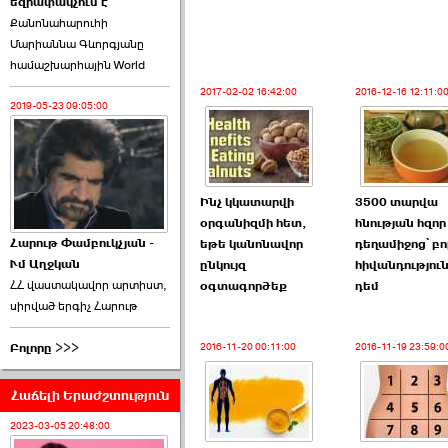
եզրափակչում է
թեկնածու է ընտրվել
Քանոնահարուհի
Ռուբեն Ռուբինյանը ›››
Մարիաննա Գևորգյանը
համաշխարհային World
2026-06-23 21:28:00
2017-02-02 16:42:00
2016-12-16 12:11:0
2019-05-23 09:05:00
«Ժողովուրդ»-ը
Ինչ կկատարվի
3500 տարվա
հերթական ›››
օրգանիզմի հետ,
հնության հզոր
Հարութ Փամբուկչյան -
եթե կանոնավոր
դեղամիջոց՝ բո
Ւմ Աղջկան
2026-06-21 23:00:00
ընկույզ
հիվանդությու
ՀՀ վաստակավոր արտիստ,
օգտագործեք
դեմ
սիրված երգիչ Հարութ
Բոլորը >>>
2016-11-20 00:11:00
2016-11-19 23:59:0
Հաճելի Երաժշտություն
armlur.ՔՊ-ի ներսում
սպասում են ›››
2023-03-05 20:48:00