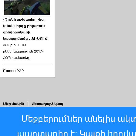
«Չունի աշխարհը քեզ
նման» երգը բելառուս
զինվորականի
կատարմամբ . ԶԻՆՈՒԺ
«Մարտական
ընկերակցություն 2017»
ՀՕՊ համատեղ
Բոլորը >>>
Մեր մասին
|
Հետադարձ կապ
Մեջբերումներ անելիս ակտ
պարտադիր է: Կայքի հոդվ