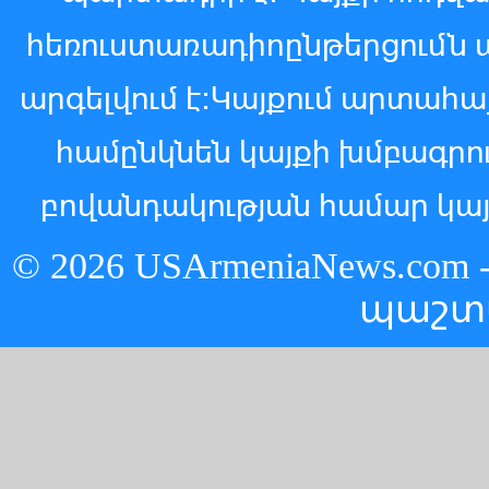
հեռուստառադիոընթերցումն 
արգելվում է:Կայքում արտահ
համընկնեն կայքի խմբագր
բովանդակության համար կայ
© 2026 USArmeniaNews.c
պաշտ