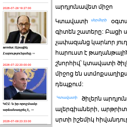
արդյունավետ միջո
2026-07-28 18:27:00
սերմերի
Կտավատի
օգտա
գիտեն շատերը: Բացի ա
չափազանց կարևոր յուղ
armlur.Արայիկ
հարուստ է թաղանթայի
Հարությունյանը ›››
շնորհիվ՝ կտավատի ծի
2026-07-22 20:00:00
միջոց են ստմոքսաղիք
դեպքում:
Կտավատի
ծիլերն արդյու
ԿԸՀ-ն իր որոշմամբ
ալերգիաների, արթրիտի
արձանագրել է, ›››
սրտի իշեմիկ հիվանդութ
2026-07-08 23:33:00