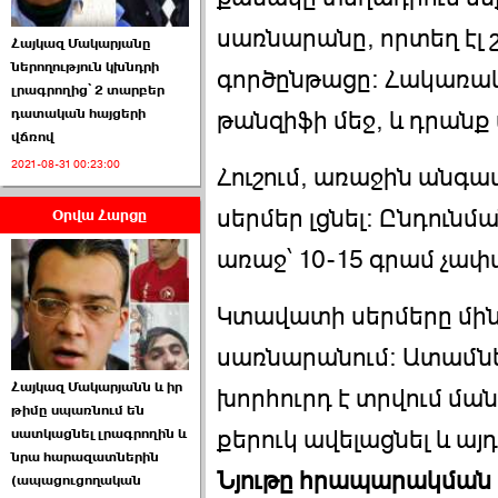
սառնարանը, որտեղ էլ շ
Հայկազ Մակարյանը
ներողություն կխնդրի
գործընթացը: Հակառակ 
լրագրողից՝ 2 տարբեր
դատական հայցերի
թանզիֆի մեջ, և դրանք
վճռով
ՏԵՍԱՆՅՈՒԹ․ Ի՞նչ
2021-08-31 00:23:00
իրավիճակ է այս ›››
Հուշում, առաջին անգա
սերմեր լցնել: Ընդունմ
Օրվա Հարցը
2026-07-04 10:40:00
առաջ՝ 10-15 գրամ չա
Կտավատի սերմերը մինչ
սառնարանում: Ատամնե
Սահմանադրական
Հայկազ Մակարյանն և իր
դատարանը մերժեց ›››
խորհուրդ է տրվում ման
թիմը սպառնում են
սատկացնել լրագրողին և
քերուկ ավելացնել և այդ
2026-07-02 00:39:00
նրա հարազատներին
Նյութը հրապարակման
(ապացուցողական