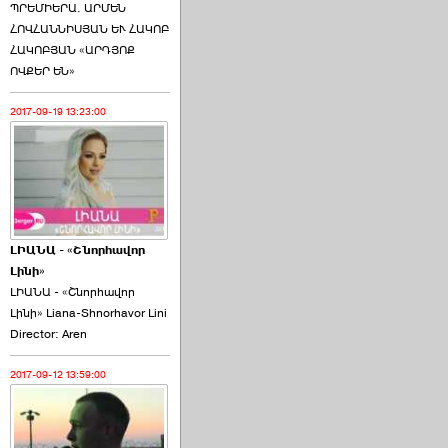
ՊՐԵՄԻԵՐԱ. ԱՐՄԵՆ
ՀՈՎՀԱՆՆԻՍՅԱՆ ԵՒ ՀԱԿՈԲ
ՀԱԿՈԲՅԱՆ «ԱՐԴՅՈՔ
ՈՎՔԵՐ ԵՆ»
2017-09-19 13:23:00
ԼԻԱՆԱ - «Շնորհավոր
Լինի»
ԼԻԱՆԱ - «Շնորհավոր
Լինի» Liana-Shnorhavor Lini
Director: Aren
2017-09-12 13:59:00