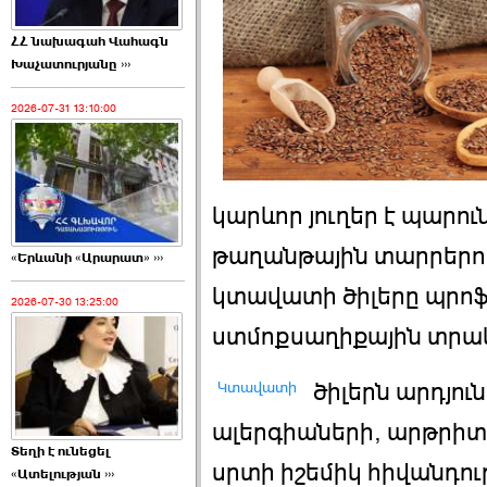
ՀՀ նախագահ Վահագն
Խաչատուրյանը ›››
2026-07-31 13:10:00
կարևոր յուղեր է պարու
թաղանթային տարրերով:
«Երևանի «Արարատ» ›››
կտավատի ծիլերը պրոֆ
2026-07-30 13:25:00
ստմոքսաղիքային տրակ
Կտավատի
ծիլերն արդյու
ալերգիաների, արթրիտի
Տեղի է ունեցել
սրտի իշեմիկ հիվանդութ
«Ատելության ›››