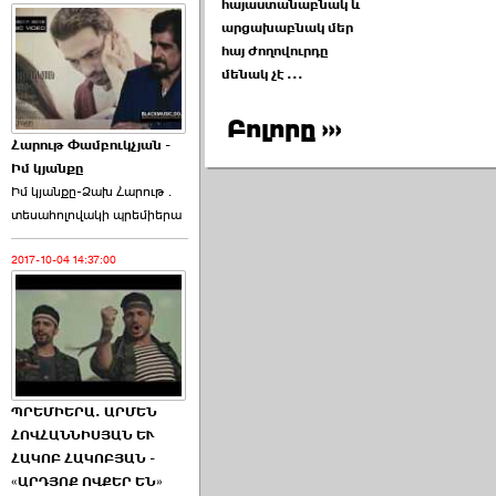
հայաստանաբնակ և
արցախաբնակ մեր
հայ ժողովուրդը
մենակ չէ ...
Բոլորը ›››
Հարութ Փամբուկչյան -
Իմ կյանքը
Իմ կյանքը-Ձախ Հարnւթ․
տեuաhnլnվակի պրեմիերա
2017-10-04 14:37:00
ՊՐԵՄԻԵՐԱ. ԱՐՄԵՆ
ՀՈՎՀԱՆՆԻՍՅԱՆ ԵՒ
ՀԱԿՈԲ ՀԱԿՈԲՅԱՆ -
«ԱՐԴՅՈՔ ՈՎՔԵՐ ԵՆ»