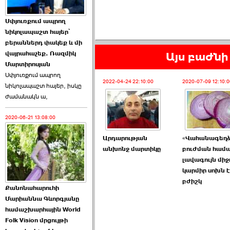
Աննա Վարդապետյանն
Սփյուռքում ապրող
ուղերձ է հղել ›››
նիկոլապաշտ հայեր՝
բերաններդ փակեք և մի
2026-06-25 23:21:00
վայրահաչեք. Ռազմիկ
Այս բաժնի 
Մարտիրոսյան
Սփյուռքում ապրող
2022-04-24 22:10:00
2020-07-09 12:10:0
նիկոլապաշտ հայեր, իսկը
ժամանակն ա,
2020-06-21 13:08:00
Պաշտոնակռիվը սկսված
է. «Հրապարակ» ›››
Արդարության
«Վահանագեղձ
անխոնջ մարտիկը
բուժման համ
2026-06-25 17:13:00
լավագույն միջ
կարմիր սոխն է
բժիշկ
Քանոնահարուհի
Մարիաննա Գևորգյանը
համաշխարհային World
Folk Vision մրցույթի
ԱԺ նախագահի