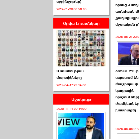
սքրինշոթեր)
որոնց ծնող
2019-01-26 00:50:00
առնվազն մ
քաղաքացի 
Օրվա Լուսանկար
մշտական բ
ՈՒՂԻՂ․ ԱԺ-ն
Կառավարության ›››
2026-06-21 23:
2026-07-01 00:52:00
armlur.ՔՊ-ի
Անմահության
սպասում են
մարտիկները
Փաշինյանի
2017-04-17 23:14:00
ՍԴ-ն հուլիսի 1-ին
կադրային
կհեռանա ›››
որոշումներ
Մշակույթ
ժամկետներ
2026-07-01 00:08:00
2020-11-14 00:14:00
խոստացել
2026-06-06 21: