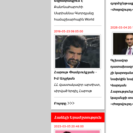
եզրափակչում է
թեկնածու է ընտրվել
գործընթաց 
Քանոնահարուհի
Ռուբեն Ռուբինյանը ›››
«Ժողովուրդ
Մարիաննա Գևորգյանը
համաշխարհային World
2026-06-23 21:28:00
2026-03-04 20:
2019-05-23 09:05:00
«Ժողովուրդ»-ը
Գլխավոր
հերթական ›››
դատախազու
Հարութ Փամբուկչյան -
չի կարողան
Ւմ Աղջկան
2026-06-21 23:00:00
նախկին ն
ՀՀ վաստակավոր արտիստ,
Վարդան
սիրված երգիչ Հարութ
Հարություն
կալանքի տա
Բոլորը >>>
«Ժողովուրդ
Հաճելի Երաժշտություն
armlur.ՔՊ-ի ներսում
սպասում են ›››
2023-03-05 20:48:00