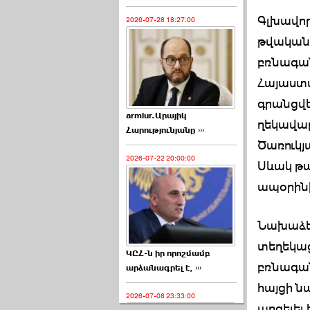
Գլխավոր
2026-07-28 18:27:00
թվականի
բռնագան
Հայաստա
գրանցվե
armlur.Արայիկ
ղեկավար
Հարությունյանը ›››
Ծառուկյ
2026-07-22 20:00:00
Սևակ թա
ապօրինի
Նախաձեռ
տեղեկացվ
ԿԸՀ-ն իր որոշմամբ
բռնագան
արձանագրել է, ›››
հայցի 
2026-07-08 23:33:00
արգելել