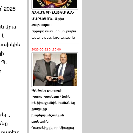
՝ 2026
ԶԶՎԱՆՔԻ ՀԱՅԿԱԿԱՆ
ՄԱՐԱԹՈՆ. Արիս
Քարամյան
ան վրա
Երրորդ ռաունդը նույնպես
 է
ավարտվեց։ Եթե առաջին
 նախկին
2026-05-22 01:35:00
կի
 Պ.
ի
Գլենդել քաղաքի
քաղաքապետը Վահե
Էնֆիաջյանին հանձնեց
քաղաքի
ել է
խորհրդանշական
բանալին
անը
Գաղտնիք չէ, որ Միացյալ
ատարելը,