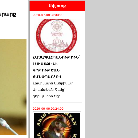
ի
Սփյուռք
արարք
2026-07-08 23:33:00
ՀԱՅԱՊԱՀՊԱՆՈՒԹԻՒՆ՝
ՀԱՒԱՏՔԻ ԵՒ
ԿՐԹՈՒԹԵԱՆ
ՃԱՆԱՊԱՐՀՈՎ
Հիւսիսային Ամերիկայի
Արեւմտեան Թեմը՝
գերաշնորհ Տէր
2026-06-06 20:24:00