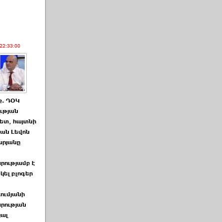
22:33:00
ք. ԴՕԿ
ության
ետ, հայտնի
ան Լեվոն
րյանը
րությամբ է
կել բլոգեր
ումյանի
րության
յալ