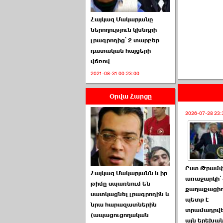
Հայկազ Մակարյանը
ներողություն կխնդրի
լրագրողից՝ 2 տարբեր
դատական հայցերի
վճռով
ՏԵՍԱՆՅՈՒԹ․ Ի՞նչ
2021-08-31 00:23:00
իրավիճակ է այս ›››
Օրվա Հարցը
2026-07-04 10:40:00
2026-07-28 23:
Սահմանադրական
Ըստ Թրամ
Հայկազ Մակարյանն և իր
դատարանը մերժեց ›››
առաջարկի՝ 
թիմը սպառնում են
քաղաքացիո
սատկացնել լրագրողին և
2026-07-02 00:39:00
պետք է
նրա հարազատներին
տրամադրվե
(ապացուցողական
այն երեխան