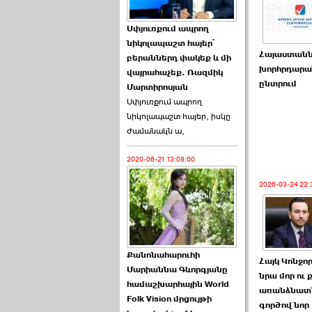
Աննա Վարդապետյանն
Սփյուռքում ապրող
ուղերձ է հղել ›››
նիկոլապաշտ հայեր՝
Հայաստանն
բերաններդ փակեք և մի
2026-06-25 23:21:00
խորհրդարա
վայրահաչեք. Ռազմիկ
ընտրում
Մարտիրոսյան
Սփյուռքում ապրող
նիկոլապաշտ հայեր, իսկը
ժամանակն ա,
2020-06-21 13:08:00
Պաշտոնակռիվը սկսված
է. «Հրապարակ» ›››
2026-03-24 22:
2026-06-25 17:13:00
Քանոնահարուհի
Հայկ Կոնջո
Մարիաննա Գևորգյանը
նրա մոր ու 
համաշխարհային World
առանձնատ
Folk Vision մրցույթի
ԱԺ նախագահի
գործով նոր