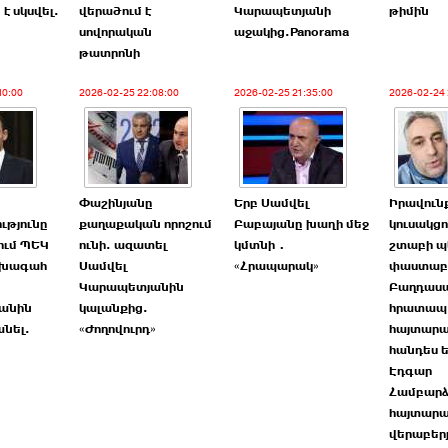
է սկսվել.
վերածում է
Կարապետյանի
թիմին
»
սովորական
աջակից.Panorama
թատրոնի
10:00
2026-02-25 22:08:00
2026-02-25 21:35:00
2026-02-24 
Փաշինյանը
Երբ Սամվել
Իրավուն
թյունը
քաղաքական որոշում
Բաբայանը խաղի մեջ
կուսակց
ում ՊԵԿ
ունի. ազատել
կմտնի․
շտաբի պ
ախագահ
Սամվել
«Հրապարակ»
փաստաբ
Կարապետյանին
Բաղդասա
յանին
կալանքից.
հրատապ
նել.
«Ժողովուրդ»
հայտարա
»
հանդես ե
Էդգար
Համբարձ
հայտարա
վերաբեր