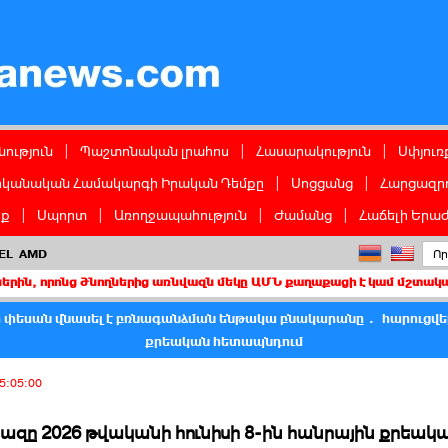
ց
ություն
|
Պաշտոնական լրահոս
|
Հասարակություն
|
Սփյուռ
իկանական Համակարգի Իրական Դեմքը
|
Սոցցանց
|
Հարցազրո
իք
|
Սպորտ
|
Առողջապահություն
|
Ժամանց
|
Հաճելի Երաժ
EL
AMD
ծնողներից առնվազն մեկը ԱՄՆ քաղաքացի է կամ մշտական բնակիչ
 փեսան վնասել է բռնագանձման ենթակա բնակարանը․ հարուցվել
քրեական հետապնդում
5:05:00
ը 2026 թվականի հունիսի 8-ին հանրային քրեակ