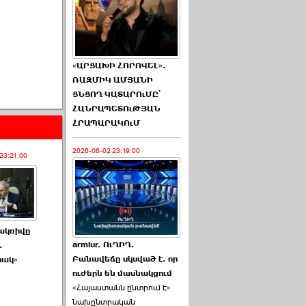
«ԱՐՑԱԽԻ ՀՈՐՈՎԵԼ».
ՌԱԶՄԻԿ ԱՄՅԱՆԻ
ՑՆՑՈՂ ԿԱՏԱՐՈւՄԸ՝
ՀԱՆՐԱՊԵՏՈւԹՅԱՆ
ՀՐԱՊԱՐԱԿՈւՄ
2026-06-02 23:19:00
23:21:00
ակռիվը
armlur. ՈւՂԻՂ.
.
Բանավեճը սկսված է. որ
րակ»
ուժերն են մասնակցում
«Հայաստանն ընտրում է»
նախընտրական