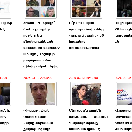
 այսօր
armlur. Ընտրովի՞
Ո՞ր ՔՊ-ական
Մայրաքա
ն է
ծանուցագրեր․
պատգամավորները
20 հասցե
ովքե՞ր են
«դուրս մնացին» 50
խուզարկո
բնակարաններն
հոգանոց
են
ազատելու պահանջ
ցուցակից.armlur
ստացել Արցախի
բարձրաստիճան
զինվորականներից
33:00
2026-03-13 22:05:00
2026-03-13 10:40:00
2026-03-05 
րյանի,
«Փաստ». Հայկ
Մեր ազգն արդեն
«Հրապա
քրոջ
Մարությանը
արթնացել է, Սամվել
Խոշորաց
ների
նախընտրական
Կարապետյանը
հետեւում
քարոզարշավը
հաստատ կրած է․
Կարապե