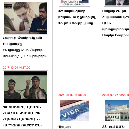
ԱԺ նախագահի
Մայիսի 26-ին
թեկնածու է ընտրվել
Հայաստան կժ
Ռուբեն Ռուբինյանը
ԱՄՆ
պետքարտուղ
Մարկո Ռուբիո
Հարութ Փամբուկչյան -
Իմ կյանքը
Իմ կյանքը-Ձախ Հարnւթ․
տեuաhnլnվակի պրեմիերա
2017-10-04 14:37:00
2025-09-07 11:56:00
2025-07-06 15:23:
ՊՐԵՄԻԵՐԱ. ԱՐՄԵՆ
ՀՈՎՀԱՆՆԻՍՅԱՆ ԵՒ
ՀԱԿՈԲ ՀԱԿՈԲՅԱՆ -
«ԱՐԴՅՈՔ ՈՎՔԵՐ ԵՆ»
Վիզայի
ՀՀ–ում ԱՄՆ