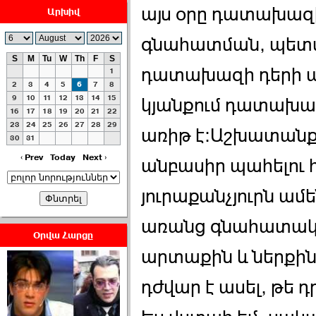
այս օրը դատախա
Արխիվ
գնահատման, պետ
S
M
Tu
W
Th
F
S
դատախազի դերի ա
1
ՀԱՅԱՊԱՀՊԱՆՈՒԹԻՒՆ՝
2
3
4
5
6
7
8
ՀԱՒԱՏՔԻ ԵՒ
9
10
11
12
13
14
15
կյանքում դատախա
16
17
18
19
20
21
22
ԿՐԹՈՒԹԵԱՆ
23
24
25
26
27
28
29
ՃԱՆԱՊԱՐՀՈՎ ›››
առիթ է:Աշխատանք,
30
31
2026-07-06 06:50:00
‹ Prev
Today
Next ›
անբասիր պահելու 
յուրաքանչյուրն ամ
առանց գնահատակ
Օրվա Հարցը
արտաքին և ներքին
Ամենաշատը էսօրվանից
էի վախենում.Նիկոլայ
դժվար է ասել, թե դ
Եղիազարյան ›››
2026-07-05 23:19:00