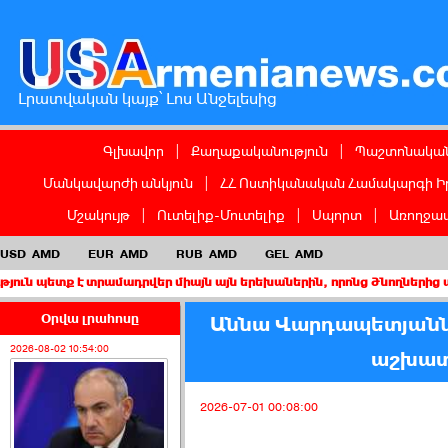
Լրատվական կայք՝ Լոս Անջելեսից
Գլխավոր
|
Քաղաքականություն
|
Պաշտոնական
Մանկավարժի անկյուն
|
ՀՀ Ոստիկանական Համակարգի Ի
Մշակույթ
|
Ուտելիք-Մուտելիք
|
Սպորտ
|
Առողջապ
USD
AMD
EUR
AMD
RUB
AMD
GEL
AMD
 տրամադրվեր միայն այն երեխաներին, որոնց ծնողներից առնվազն մ
Օրվա լրահոսը
Աննա Վարդապետյանն 
2026-08-02 10:54:00
աշխատ
2026-07-01 00:08:00