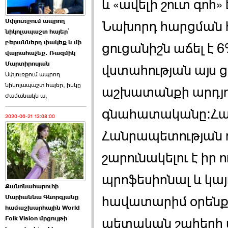
և «ավելի շուտ գոհ
Աննա Վարդապետյանն
Սփյուռքում ապրող
Նախորդ հարցման հ
ուղերձ է հղել ›››
նիկոլապաշտ հայեր՝
բերաններդ փակեք և մի
ցուցանիշն աճել է 
2026-06-25 23:21:00
վայրահաչեք. Ռազմիկ
Մարտիրոսյան
վստահության այս 
Սփյուռքում ապրող
նիկոլապաշտ հայեր, իսկը
աշխատանքի արդյո
ժամանակն ա,
գնահատականը:Հա
2020-06-21 13:08:00
Պաշտոնակռիվը սկսված
է. «Հրապարակ» ›››
Հանրապետության 
2026-06-25 17:13:00
շարունակելու է իր 
պրոֆեսիոնալ և կայ
Քանոնահարուհի
Մարիաննա Գևորգյանը
հավատարիմ օրենքի
համաշխարհային World
Folk Vision մրցույթի
ԱԺ նախագահի
պետական շահերի 