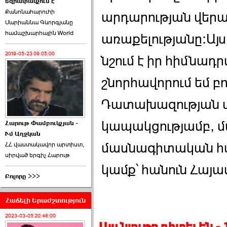
եզրափակչում է
թեկնածու է ընտրվել
Քանոնահարուհի
Ռուբեն Ռուբինյանը ›››
արդարության վեր
Մարիաննա Գևորգյանը
համաշխարհային World
2026-06-23 21:28:00
առաքելությանը։Այ
2019-05-23 09:05:00
նշում է իր հիմնադ
շնորհավորում եմ բ
Դատախազության 
«Ժողովուրդ»-ը
հերթական ›››
կապակցությամբ, մ
Հարութ Փամբուկչյան -
Ւմ Աղջկան
2026-06-21 23:00:00
մասնագիտական հա
ՀՀ վաստակավոր արտիստ,
սիրված երգիչ Հարութ
կամք՝ հանուն Հայ
Բոլորը >>>
Հաճելի Երաժշտություն
armlur.ՔՊ-ի ներսում
սպասում են ›››
2023-03-05 20:48:00
Այս նյութը դիտել են 