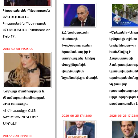
Կոստանդին Պետրոսյան
«ՀԱՅԱՍՏԱՆ»
Կոստանդին Պետրոսյան
«ՀԱՅԱՍՏԱՆ» Published on
Այս ընդդիմությունը
ՀՀ նախագահ
«Երևանի «Ար
Feb 17,
կվերցնի ›››
Վահագն
կոնյակի-գինու
Խաչատուրյանը
կոմբինատ»-ը
2018-02-08 14:35:00
2026-06-09 00:41:00
հրամանագիր է
հանձնվել է
ստորագրել Նիկոլ
Հայաստանի
Փաշինյանին
Հանրապետու
վարչապետ
կառավարմանն
նշանակելու մասին
պահպանմանը
Գլխավոր
դատախազութ
Նորայր Ժամհարյան և
Որպես ընդդիմադիր
միջնորդությու
Թամարա Ժամհարյան
ընտրող՝ ›››
բավարարվել է
«Իմ հասակը»
«Իմ հասակը» ՇԱՏ
2026-06-25 17:13:00
2026-05-25 17:23:
ԳԵՂԵՑԻԿ ԵՐԳ ՄԵՐ
ՍԻՐԵԼԻ
2017-12-13 01:29:00