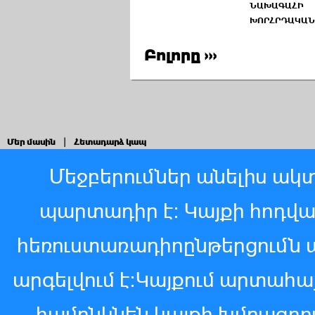
ՆԱԽԱԳԱՀԻ
ԽՈՐՀՐԴԱԿԱՆ
Բոլորը ›››
Մեր մասին
|
Հետադարձ կապ
Մեջբերումներ անելիս ակտ
պարտադիր է: Կայքի հոդվ
հեռուստառադիոընթերցումն 
արգելվում է:Կայքում արտահ
համընկնեն կայքի խմբագր