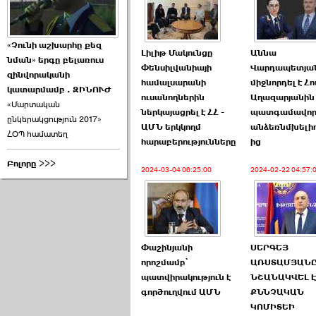
«Չունի աշխարհը քեզ
Լիլիթ Մակունցը
Աննա
նման» երգը բելառուս
Փենսիլվանիայի
Վարդապետյա
զինվորականի
համալսարանի
միջնորդել է Հ
կատարմամբ . ԶԻՆՈՒԺ
ուսանողներին
Աղազարյանին 
«Մարտական
ներկայացրել է ՀՀ -
պատգամավո
ընկերակցություն 2017»
ԱՄՆ երկկողմ
անձեռնմխելիո
ՀՕՊ համատեղ
հարաբերությունները
ից
Բոլորը >>>
2024-03-04 06:25:00
2024-02-22 04:57:
Փաշինյանի
ՍԵՐԳԵՅ
որոշմամբ՝
ԱՌՍՏԱՄՅԱՆ
պատվիրակություն է
ՆՇԱՆԱԿՎԵԼ Է
գործուղվում ԱՄՆ
ՔՆՆՉԱԿԱՆ
ԿՈՄԻՏԵԻ