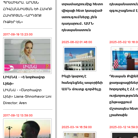
ՊՐԵՄԻԵՐԱ. ԱՐՄԵՆ
տրամադրումից հետո
դեսպանատու
ՀՈՎՀԱՆՆԻՍՅԱՆ ԵՒ ՀԱԿՈԲ
վիզայի հետ կապված
զգուշացնում է
ՀԱԿՈԲՅԱՆ «ԱՐԴՅՈՔ
ստուգումները չեն
ՈՎՔԵՐ ԵՆ»
դադարում. ԱՄՆ
դեսպանատուն
2017-09-19 13:23:00
2025-06-02 01:46:00
2025-05-02 10:16:0
Ինչի կարող է
Դեսպան Քվին
ԼԻԱՆԱ - «Շնորհավոր
հանգեցնել ապօրինի
քաղաքացիներ
Լինի»
ԱՄՆ մուտք գործելը
հորդորել է ՀՀ-
ԼԻԱՆԱ - «Շնորհավոր
ուղևորություն
Լինի» Liana-Shnorhavor Lini
ընթացքում
Director: Aren
մշտապես հետ
լրահոսին
2017-09-12 13:59:00
2025-03-14 16:59:00
2025-03-12 14:59:0