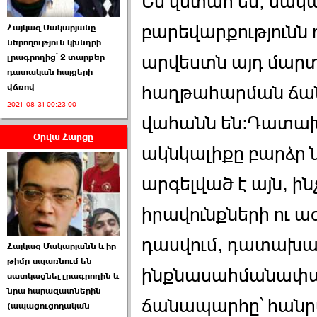
Ես վստահ եմ, սակա
բարեվարքություն
Հայկազ Մակարյանը
ներողություն կխնդրի
արվեստն այդ մար
լրագրողից՝ 2 տարբեր
դատական հայցերի
հաղթահարման ճան
վճռով
ՏԵՍԱՆՅՈՒԹ․ Ի՞նչ
2021-08-31 00:23:00
իրավիճակ է այս ›››
վահանն են:Դատա
Օրվա Հարցը
2026-07-04 10:40:00
ակնկալիքը բարձր 
արգելված է այն, ին
իրավունքների ու ա
Սահմանադրական
դասվում, դատախազ
Հայկազ Մակարյանն և իր
դատարանը մերժեց ›››
թիմը սպառնում են
ինքնասահմանափակ
սատկացնել լրագրողին և
2026-07-02 00:39:00
նրա հարազատներին
ճանապարհը՝ հանրա
(ապացուցողական