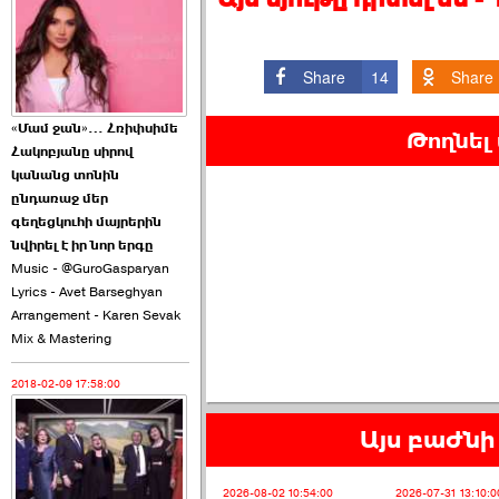
2026-06-10 22:55:00
Share
14
Share
«Մամ ջան»… Հռիփսիմե
Թողնել
Հակոբյանը սիրով
Ուշքի չենք գալիս այն
կանանց տոնին
խայտառակ ›››
ընդառաջ մեր
գեղեցկուհի մայրերին
2026-06-09 15:05:00
նվիրել է իր նոր երգը
Music - @GuroGasparyan
Lyrics - Avet Barseghyan
Arrangement - Karen Sevak
Mix & Mastering
2018-02-09 17:58:00
Ծառուկյանի փեսան
վնասել է ›››
Այս բաժնի 
2026-06-09 07:11:00
2026-08-02 10:54:00
2026-07-31 13:10:0