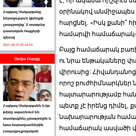
է, որ ակամա հիշվում 
օրինակով անմիջապես 
Հայկազ Մակարյանը
ներողություն կխնդրի
հարցնել. «Իսկ քանի՞ 
լրագրողից՝ 2 տարբեր
դատական հայցերի
համարվի համաճարակ»
վճռով
ՏԵՍԱՆՅՈՒԹ․ Ի՞նչ
2021-08-31 00:23:00
իրավիճակ է այս ›››
Բայց համաճարակ բառ
Օրվա Հարցը
2026-07-04 10:40:00
ու նրա ենթակաները փա
վիրուսից: Հիվանդանոց
որոշ բուժհիմնարկներ ն
հայտարարությամբ հանդ
Սահմանադրական
պետք չէ իրենց դիմել, ք
Հայկազ Մակարյանն և իր
դատարանը մերժեց ›››
թիմը սպառնում են
նախարարության համար
սատկացնել լրագրողին և
2026-07-02 00:39:00
նրա հարազատներին
համաճարակ ասվածի վտ
(ապացուցողական