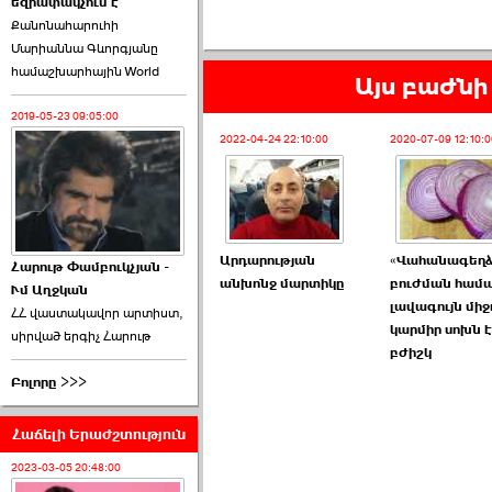
եզրափակչում է
թեկնածու է ընտրվել
Քանոնահարուհի
Ռուբեն Ռուբինյանը ›››
Մարիաննա Գևորգյանը
համաշխարհային World
2026-06-23 21:28:00
Այս բաժնի 
2019-05-23 09:05:00
2022-04-24 22:10:00
2020-07-09 12:10:0
«Ժողովուրդ»-ը
հերթական ›››
Արդարության
«Վահանագեղձ
Հարութ Փամբուկչյան -
անխոնջ մարտիկը
բուժման համ
Ւմ Աղջկան
2026-06-21 23:00:00
լավագույն միջ
ՀՀ վաստակավոր արտիստ,
կարմիր սոխն է
սիրված երգիչ Հարութ
բժիշկ
Բոլորը >>>
Հաճելի Երաժշտություն
armlur.ՔՊ-ի ներսում
սպասում են ›››
2023-03-05 20:48:00