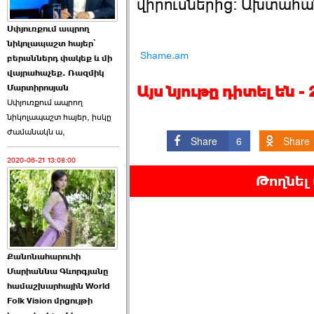
վիրուսներից: Ախտահանո
Աննա Վարդապետյանն
Սփյուռքում ապրող
ուղերձ է հղել ›››
նիկոլապաշտ հայեր՝
Shame.am
բերաններդ փակեք և մի
2026-06-25 23:21:00
վայրահաչեք. Ռազմիկ
Այս նյութը դիտել են 
Մարտիրոսյան
Սփյուռքում ապրող
նիկոլապաշտ հայեր, իսկը
ժամանակն ա,
Share
6
Share
2020-06-21 13:08:00
Պաշտոնակռիվը սկսված
է. «Հրապարակ» ›››
Թողնել
2026-06-25 17:13:00
Քանոնահարուհի
Մարիաննա Գևորգյանը
համաշխարհային World
Folk Vision մրցույթի
ԱԺ նախագահի