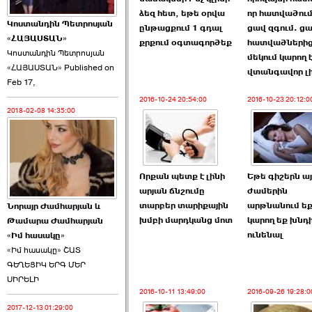
ձեզ հետ, եթե օրվա
որ հատվածում
Կոստանդին Պետրոսյան
ընթացքում 1 գդալ
ցավ զգում. ցա
«ՀԱՅԱՍՏԱՆ»
քրքում օգտագործեք
հատվածների
Կոստանդին Պետրոսյան
մեկում կարող 
«ՀԱՅԱՍՏԱՆ» Published on
Այս ընդդիմությունը
վտանգավոր լի
Feb 17,
կվերցնի ›››
2016-10-24 20:54:00
2016-10-23 20:12:0
2018-02-08 14:35:00
2026-06-09 00:41:00
Որքան պետք է լինի
Եթե գիշերն այ
արյան ճնշումը
ժամերին
տարբեր տարիքային
արթնանում եք
Նորայր Ժամհարյան և
Որպես ընդդիմադիր
խմբի մարդկանց մոտ
կարող եք խնդ
Թամարա Ժամհարյան
ընտրող՝ ›››
ունենալ
«Իմ հասակը»
«Իմ հասակը» ՇԱՏ
ԳԵՂԵՑԻԿ ԵՐԳ ՄԵՐ
ՍԻՐԵԼԻ
2016-10-11 13:49:00
2016-09-26 19:28:0
2017-12-13 01:29:00