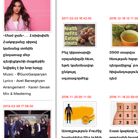
2026-06-10 22:55:00
2017-02-02 16:42:00
2016-12-16 12:11:0
«Մամ ջան»… Հռիփսիմե
Հակոբյանը սիրով
Ուշքի չենք գալիս այն
կանանց տոնին
Ինչ կկատարվի
3500 տարվա
խայտառակ ›››
ընդառաջ մեր
օրգանիզմի հետ,
հնության հզոր
գեղեցկուհի մայրերին
եթե կանոնավոր
դեղամիջոց՝ բո
2026-06-09 15:05:00
նվիրել է իր նոր երգը
ընկույզ
հիվանդությու
Music - @GuroGasparyan
օգտագործեք
դեմ
Lyrics - Avet Barseghyan
Arrangement - Karen Sevak
Mix & Mastering
2016-11-20 00:11:00
2016-11-19 23:59:0
2018-02-09 17:58:00
Ծառուկյանի փեսան
վնասել է ›››
2026-06-09 07:11:00
Առողջություն Բուժիչ
Շատ կարևոր է
նամակներ Ինչ կլինի
որովայնի հա