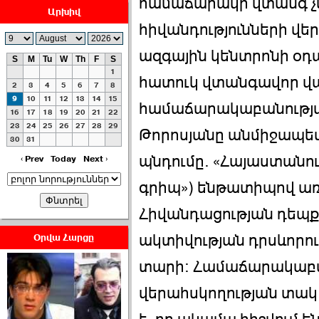
համաճարակի վտանգ չկ
Արխիվ
հիվանդությունների վ
ազգային կենտրոնի օդ
S
M
Tu
W
Th
F
S
1
հատուկ վտանգավոր վա
ՀԱՅԱՊԱՀՊԱՆՈՒԹԻՒՆ՝
2
3
4
5
6
7
8
ՀԱՒԱՏՔԻ ԵՒ
9
10
11
12
13
14
15
համաճարակաբանությ
16
17
18
19
20
21
22
ԿՐԹՈՒԹԵԱՆ
23
24
25
26
27
28
29
ՃԱՆԱՊԱՐՀՈՎ ›››
Թորոսյանը անմիջապես
30
31
պնդումը. «Հայաստանու
2026-07-06 06:50:00
‹ Prev
Today
Next ›
գրիպ») ենթատիպով ա
Հիվանդացության դեպքե
Օրվա Հարցը
ակտիվության դրսևորու
Ամենաշատը էսօրվանից
տարի։ Համաճարակաբ
էի վախենում.Նիկոլայ
Եղիազարյան ›››
վերահսկողության տակ է
2026-07-05 23:19:00