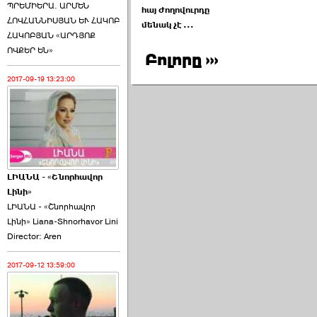
ՊՐԵՄԻԵՐԱ. ԱՐՄԵՆ
հայ ժողովուրդը
ՀՈՎՀԱՆՆԻՍՅԱՆ ԵՒ ՀԱԿՈԲ
մենակ չէ ...
ՀԱԿՈԲՅԱՆ «ԱՐԴՅՈՔ
ՈՎՔԵՐ ԵՆ»
Բոլորը ›››
2017-09-19 13:23:00
ԼԻԱՆԱ - «Շնորհավոր
Լինի»
ԼԻԱՆԱ - «Շնորհավոր
Լինի» Liana-Shnorhavor Lini
Director: Aren
2017-09-12 13:59:00