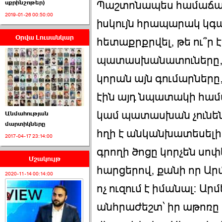
Պաշտոնապես համաճար
սքրինշոթեր)
2019-01-26 00:50:00
իսկույն հրապարակ կգա
Օրվա Լուսանկար
հետաքրքրվել, թե ու՞ր է
ՈՒՂԻՂ․ ԱԺ-ն
Կառավարության ›››
պատասխանատուները, ի
2026-07-01 00:52:00
կորան այն գումարները
էին այդ նպատակի համա
կամ պատասխան չունե
Անմահության
մարտիկները
հղի է անկանխատեսելի 
2017-04-17 23:14:00
ՍԴ-ն հուլիսի 1-ին
կհեռանա ›››
գրողի ծոցը կորչեն սո
Մշակույթ
հարցերով, քանի որ Ար
2026-07-01 00:08:00
2020-11-14 00:14:00
ոչ ուզում է իմանալ: Ար
անհրաժեշտ՝ իր աթոռը 