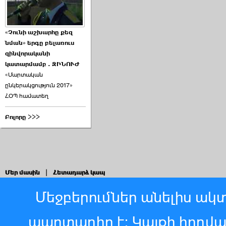
«Չունի աշխարհը քեզ
նման» երգը բելառուս
զինվորականի
կատարմամբ . ԶԻՆՈՒԺ
«Մարտական
ընկերակցություն 2017»
ՀՕՊ համատեղ
Բոլորը >>>
Մեր մասին
|
Հետադարձ կապ
Մեջբերումներ անելիս ակտ
պարտադիր է: Կայքի հոդվ