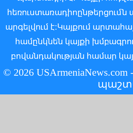
հեռուստառադիոընթերցումն 
արգելվում է:Կայքում արտահ
համընկնեն կայքի խմբագր
բովանդակության համար կայ
© 2026 USArmeniaNews.c
պաշտ