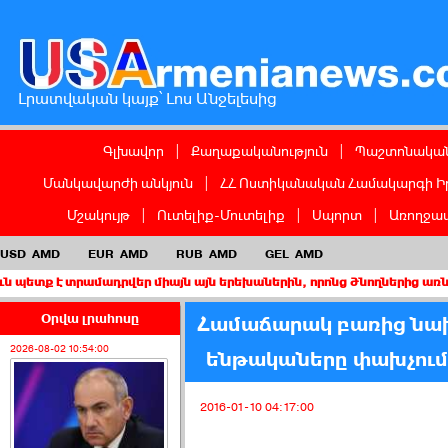
Լրատվական կայք՝ Լոս Անջելեսից
Գլխավոր
|
Քաղաքականություն
|
Պաշտոնական
Մանկավարժի անկյուն
|
ՀՀ Ոստիկանական Համակարգի Ի
Մշակույթ
|
Ուտելիք-Մուտելիք
|
Սպորտ
|
Առողջապ
USD
AMD
EUR
AMD
RUB
AMD
GEL
AMD
րամադրվեր միայն այն երեխաներին, որոնց ծնողներից առնվազն մեկը
Օրվա լրահոսը
Համաճարակ բառից նախ
2026-08-02 10:54:00
ենթակաները փախչում ե
2016-01-10 04:17:00