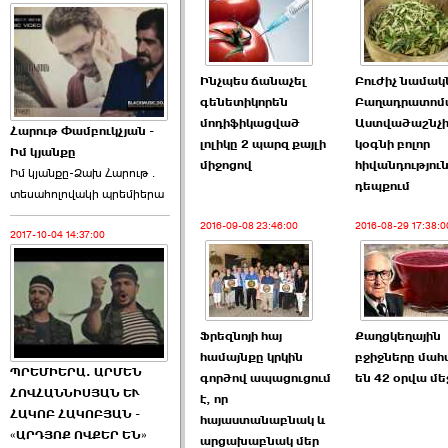
Ինչպես ճանաչել
Բուժիչ նամակ
գենետիկորեն
Բաղադրատոմ
մոդիֆիկացված
Աստվածաշնչի
Հարութ Փամբուկչյան -
լոլիկը 2 պարզ քայլի
կօգնի բոլոր
Իմ կյանքը
միջոցով
հիվանդությու
Իմ կյանքը-Ձախ Հարnւթ․
դեպքում
տեuաhnլnվակի պրեմիերա
2016-09-08 23:46:00
2016-08-29 17:38:0
2017-10-04 14:37:00
Ֆրեզնոյի հայ
Քաղցկեղային
համայնքը կրկին
բջիջները մահ
ՊՐԵՄԻԵՐԱ. ԱՐՄԵՆ
գործով ապացուցում
են 42 օրվա մե
ՀՈՎՀԱՆՆԻՍՅԱՆ ԵՒ
է, որ
ՀԱԿՈԲ ՀԱԿՈԲՅԱՆ -
հայաստանաբնակ և
«ԱՐԴՅՈՔ ՈՎՔԵՐ ԵՆ»
արցախաբնակ մեր