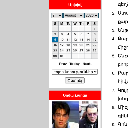
գեղ
Արխիվ
Ստա
քար
S
M
Tu
W
Th
F
S
1
Ենթ
ՀԱՅԱՊԱՀՊԱՆՈՒԹԻՒՆ՝
2
3
4
5
6
7
8
Քար
ՀԱՒԱՏՔԻ ԵՒ
9
10
11
12
13
14
15
16
17
18
19
20
21
22
ԿՐԹՈՒԹԵԱՆ
միջ
23
24
25
26
27
28
29
ՃԱՆԱՊԱՐՀՈՎ ›››
Ենթ
30
31
բոր
2026-07-06 06:50:00
‹ Prev
Today
Next ›
Քար
հիվ
Կու
Օրվա Հարցը
խնդ
Ամենաշատը էսօրվանից
Միզ
էի վախենում.Նիկոլայ
Եղիազարյան ›››
գին
Գին
2026-07-05 23:19:00