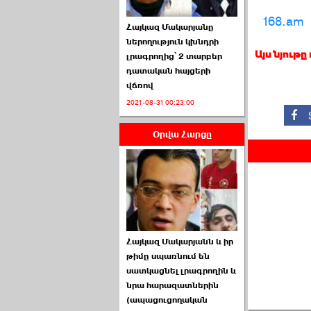
168.am
Հայկազ Մակարյանը
ներողություն կխնդրի
Այս նյութը
լրագրողից՝ 2 տարբեր
դատական հայցերի
վճռով
ՏԵՍԱՆՅՈՒԹ․ Ի՞նչ
2021-08-31 00:23:00
իրավիճակ է այս ›››
Օրվա Հարցը
2026-07-04 10:40:00
Սահմանադրական
Հայկազ Մակարյանն և իր
դատարանը մերժեց ›››
թիմը սպառնում են
սատկացնել լրագրողին և
2026-07-02 00:39:00
նրա հարազատներին
(ապացուցողական