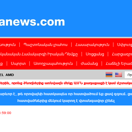
ց
ություն
|
Պաշտոնական լրահոս
|
Հասարակություն
|
Սփյուռ
իկանական Համակարգի Իրական Դեմքը
|
Սոցցանց
|
Հարցազրո
իք
|
Սպորտ
|
Առողջապահություն
|
Ժամանց
|
Հաճելի Երաժ
EL
AMD
 ծնողներից առնվազն մեկը ԱՄՆ քաղաքացի է կամ մշտական բնակիչ
րևոր է, թե որովայնի հատկապես որ հատվածում եք ցավ զգում. ց
հատվածներից մեկում կարող է վտանգավոր լինել
3:59:00