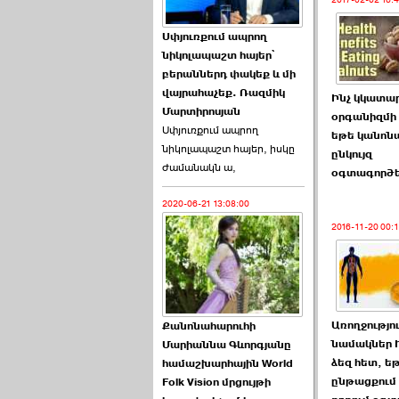
2017-02-02 16:
Աննա Վարդապետյանն
Սփյուռքում ապրող
ուղերձ է հղել ›››
նիկոլապաշտ հայեր՝
բերաններդ փակեք և մի
2026-06-25 23:21:00
վայրահաչեք. Ռազմիկ
Ինչ կկատա
Մարտիրոսյան
օրգանիզմի
Սփյուռքում ապրող
եթե կանոն
նիկոլապաշտ հայեր, իսկը
ընկույզ
ժամանակն ա,
օգտագործ
2020-06-21 13:08:00
Պաշտոնակռիվը սկսված
է. «Հրապարակ» ›››
2016-11-20 00:1
2026-06-25 17:13:00
Առողջությու
Քանոնահարուհի
նամակներ Ի
Մարիաննա Գևորգյանը
ձեզ հետ, ե
համաշխարհային World
ընթացքում 
Folk Vision մրցույթի
ԱԺ նախագահի