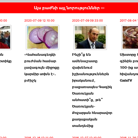
Այս բաժնի այլ նորություններ ›››
10:00
2020-07-09 12:10:00
2020-07-09 09:33:00
2017-08-04 
ան
«Վահանագեղձի
Ինչի՞ց են
Սխտորը 
րտիկը
բուժման համար
ամենաշատը
գինին բո
լավագույն միջոցը
վախենում
100-ից ա
կարմիր սոխն է».
իշխանություններն
հիվանդու
բժիշկ
իրականում,
GalaTV
բացառապես Գագիկ
Ծառուկյան
անհատի՞ց, թե՞
Ծառուկյան-
Քոչարյան հնարավոր
քաղաքական
տանդեմից