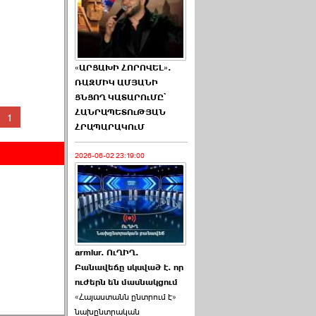
«ԱՐՑԱԽԻ ՀՈՐՈՎԵԼ».
ՌԱԶՄԻԿ ԱՄՅԱՆԻ
ՑՆՑՈՂ ԿԱՏԱՐՈւՄԸ՝
ՀԱՆՐԱՊԵՏՈւԹՅԱՆ
1
ՀՐԱՊԱՐԱԿՈւՄ
2026-06-02 23:19:00
armlur. ՈւՂԻՂ.
Բանավեճը սկսված է. որ
ուժերն են մասնակցում
«Հայաստանն ընտրում է»
նախընտրական