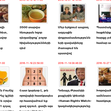
42:00
2016-12-16 12:11:00
2016-12-07 12:10:00
2016-11-29 
րվի
3500 տարվա
Մեր երկրում ապրող
Պատմակ
 հետ,
հնության հզոր
ազգային
հայրենիք
ավոր
դեղամիջոց՝ բոլոր
փոքրամասնությունն
հարցը բ
հիվանդությունների
երի զավակները
համար ա
եք
դեմ
ծառայում են
պատվով
1:00
2016-11-19 23:59:00
2016-11-18 08:46:00
2016-10-27 
ն Բուժիչ
Շատ կարևոր է, թե
Դոնալդ Թրամփի
Խորոված
նչ կլինի
որովայնի հատկապես
քայլերին կհետևի
ամենաօ
թե օրվա
որ հատվածում եք
«Human Rights Watch»
հատկութ
1 գդալ
ցավ զգում. ցավն այս
կազմակերպությունը