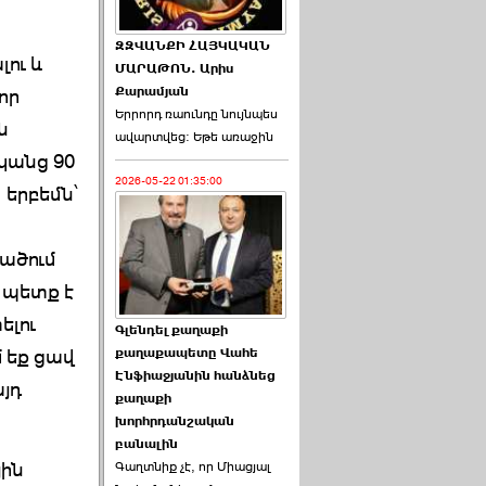
ԶԶՎԱՆՔԻ ՀԱՅԿԱԿԱՆ
լու և
ՄԱՐԱԹՈՆ. Արիս
Քարամյան
որ
Երրորդ ռաունդը նույնպես
ն
ավարտվեց։ Եթե առաջին
կանց 90
2026-05-22 01:35:00
 երբեմն՝
ածում
 պետք է
ելու
Գլենդել քաղաքի
 եք ցավ
քաղաքապետը Վահե
Էնֆիաջյանին հանձնեց
այդ
քաղաքի
խորհրդանշական
բանալին
յին
Գաղտնիք չէ, որ Միացյալ