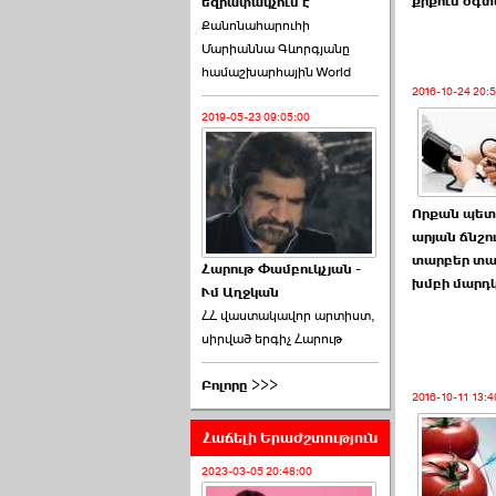
քրքում օգ
եզրափակչում է
թեկնածու է ընտրվել
Քանոնահարուհի
Ռուբեն Ռուբինյանը ›››
Մարիաննա Գևորգյանը
համաշխարհային World
2026-06-23 21:28:00
2016-10-24 20:
2019-05-23 09:05:00
Որքան պետք
«Ժողովուրդ»-ը
արյան ճնշո
հերթական ›››
տարբեր տա
Հարութ Փամբուկչյան -
խմբի մարդ
Ւմ Աղջկան
2026-06-21 23:00:00
ՀՀ վաստակավոր արտիստ,
սիրված երգիչ Հարութ
Բոլորը >>>
2016-10-11 13:4
Հաճելի Երաժշտություն
armlur.ՔՊ-ի ներսում
սպասում են ›››
2023-03-05 20:48:00