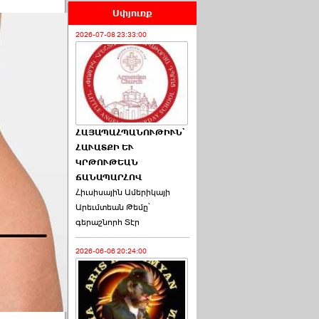
Սփյուռք
2026-07-08 23:33:00
ՀԱՅԱՊԱՀՊԱՆՈՒԹԻՒՆ՝
ՀԱՒԱՏՔԻ ԵՒ
ԿՐԹՈՒԹԵԱՆ
ՃԱՆԱՊԱՐՀՈՎ
Հիւսիսային Ամերիկայի
Արեւմտեան Թեմը՝
գերաշնորհ Տէր
2026-06-06 20:24:00