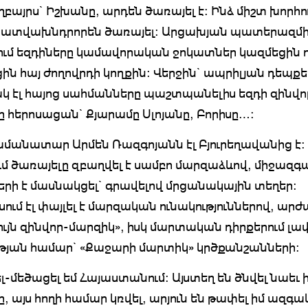
ղբայրս` Իշխանը, արդեն ծառայել է: Ինձ միշտ խորհո
պատվախնդրորեն ծառայել: Արցախյան պատերազմ
ւմ եզդիները կամավորական ջոկատներ կազմեցին ո
ին հայ ժողովրդի կողքին: Վերջին` ապրիլյան դեպքե
 էլ հայոց սահմանները պաշտպանելիս եզդի զինվո
 հերոսացան` Քյարամը Սլոյանը, Բորիսը…:
ամանատար Արմեն Ռազգոյանն էլ Բյուրեղավանից է:
մ ծառայելը զբաղվել է սամբո մարզաձևով, միջազգ
ների է մասնակցել` գրավելով մրցանակային տեղեր:
ում էլ փայլել է մարզական ունակություններով, ար
ւյն զինվոր-մարզիկ», իսկ մարտական դիրքերում լա
թյան համար` «Քաջարի մարտիկ» կրծքանշանների:
լ-մեծացել եմ Հայաստանում: Այստեղ են ծնվել նաեւ 
, այս հողի համար կռվել, արյուն են թափել իմ ազգա