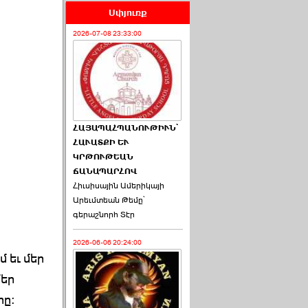
Սփյուռք
2026-07-08 23:33:00
ՀԱՅԱՊԱՀՊԱՆՈՒԹԻՒՆ՝
ՀԱՒԱՏՔԻ ԵՒ
ԿՐԹՈՒԹԵԱՆ
ՃԱՆԱՊԱՐՀՈՎ
Հիւսիսային Ամերիկայի
Արեւմտեան Թեմը՝
գերաշնորհ Տէր
2026-06-06 20:24:00
 եւ մեր
մեր
րը: