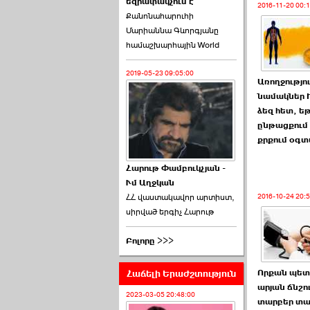
եզրափակչում է
թեկնածու է ընտրվել
2016-11-20 00:1
Քանոնահարուհի
Ռուբեն Ռուբինյանը ›››
Մարիաննա Գևորգյանը
համաշխարհային World
2026-06-23 21:28:00
2019-05-23 09:05:00
Առողջությու
նամակներ Ի
ձեզ հետ, ե
ընթացքում 
«Ժողովուրդ»-ը
քրքում օգ
հերթական ›››
Հարութ Փամբուկչյան -
Ւմ Աղջկան
2026-06-21 23:00:00
ՀՀ վաստակավոր արտիստ,
2016-10-24 20:
սիրված երգիչ Հարութ
Բոլորը >>>
Հաճելի Երաժշտություն
Որքան պետք
armlur.ՔՊ-ի ներսում
արյան ճնշո
սպասում են ›››
2023-03-05 20:48:00
տարբեր տա