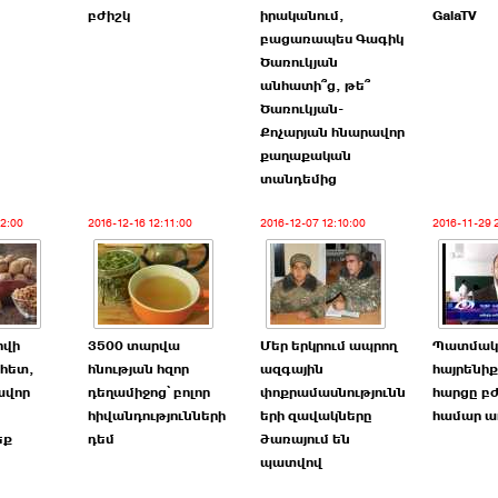
բժիշկ
իրականում,
GalaTV
բացառապես Գագիկ
Ծառուկյան
անհատի՞ց, թե՞
Ծառուկյան-
Քոչարյան հնարավոր
քաղաքական
տանդեմից
42:00
2016-12-16 12:11:00
2016-12-07 12:10:00
2016-11-29 
րվի
3500 տարվա
Մեր երկրում ապրող
Պատմակ
 հետ,
հնության հզոր
ազգային
հայրենիք
ավոր
դեղամիջոց՝ բոլոր
փոքրամասնությունն
հարցը բ
հիվանդությունների
երի զավակները
համար ա
եք
դեմ
ծառայում են
պատվով