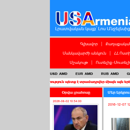
Լրատվական կայք՝ Լոս Անջելեսի
Գլխավոր
|
Քաղաքական
Մանկավարժի անկյուն
|
ՀՀ Ոստ
Մշակույթ
|
Ուտելիք-Մուտել
USD
AMD
EUR
AMD
RUB
AMD
G
իս քաղաքացիություն պետք է տրամադրվեր միայն այն երեխաներին, 
Օրվա լրահոսը
Մեր երկրո
2026-08-02 10:54:00
2016-12-07 1