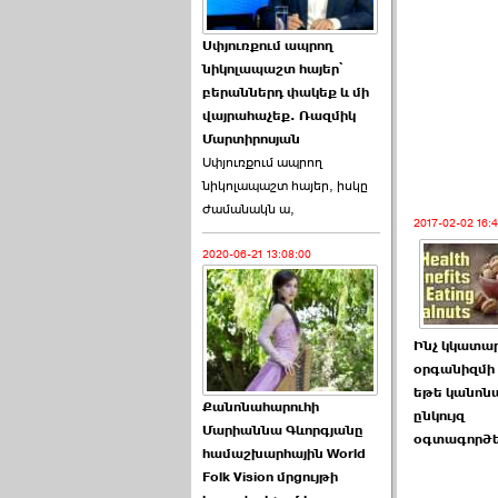
Աննա Վարդապետյանն
Սփյուռքում ապրող
ուղերձ է հղել ›››
նիկոլապաշտ հայեր՝
բերաններդ փակեք և մի
2026-06-25 23:21:00
վայրահաչեք. Ռազմիկ
Մարտիրոսյան
Սփյուռքում ապրող
նիկոլապաշտ հայեր, իսկը
ժամանակն ա,
2017-02-02 16:
2020-06-21 13:08:00
Պաշտոնակռիվը սկսված
է. «Հրապարակ» ›››
2026-06-25 17:13:00
Ինչ կկատա
օրգանիզմի
եթե կանոն
Քանոնահարուհի
ընկույզ
Մարիաննա Գևորգյանը
օգտագործ
համաշխարհային World
Folk Vision մրցույթի
ԱԺ նախագահի