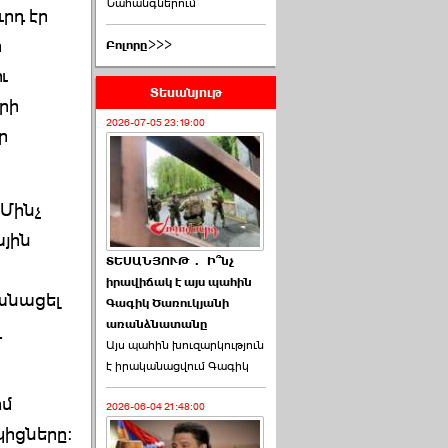
Նահանգներում
ւրդ էր
ի
Բոլորը>>>
ւ
Տեսանյութ
րի
2026-07-05 23:19:00
ր
 Մինչ
ային
ՏԵՍԱՆՅՈՒԹ․ Ի՞նչ
իրավիճակ է այս պահին
ժանացել
Գագիկ Ծառուկյանի
առանձնատանը
վ
Այս պահին խուզարկություն
է իրականացվում Գագիկ
իմ
2026-06-04 21:48:00
կիցները: