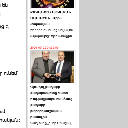
 են
ԶԶՎԱՆՔԻ ՀԱՅԿԱԿԱՆ
:
ՄԱՐԱԹՈՆ. Արիս
Քարամյան
ց է,
Երրորդ ռաունդը նույնպես
ավարտվեց։ Եթե առաջին
2026-05-22 01:35:00
 ունեմ՝
Գլենդել քաղաքի
քաղաքապետը Վահե
Էնֆիաջյանին հանձնեց
քաղաքի
ւմ
խորհրդանշական
բանալին
ահակյան:
Գաղտնիք չէ, որ Միացյալ