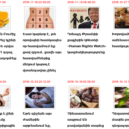
1:00
2016-11-19 23:59:00
2016-11-18 08:46:00
2016-10-27 
ն Բուժիչ
Շատ կարևոր է, թե
Դոնալդ Թրամփի
Խորոված
նչ կլինի
որովայնի հատկապես
քայլերին կհետևի
ամենաօ
թե օրվա
որ հատվածում եք
«Human Rights Watch»
հատկութ
1 գդալ
ցավ զգում. ցավն այս
կազմակերպությունը
տագործեք
հատվածներից
մեկում կարող է
վտանգավոր լինել
54:00
2016-10-23 20:12:00
2016-10-16 00:58:00
2016-10-13 
 է լինի
Եթե գիշերն այս
Չինաստանում
Դեղատոմ
ւմը
ժամերին
ապրում են
մասին լռ
րիքային
արթնանում եք,
բավականին տարեց
դեղագոր