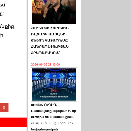
եմ
ը:
անքից,
«ԱՐՑԱԽԻ ՀՈՐՈՎԵԼ».
ժի
ՌԱԶՄԻԿ ԱՄՅԱՆԻ
ՑՆՑՈՂ ԿԱՏԱՐՈւՄԸ՝
ՀԱՆՐԱՊԵՏՈւԹՅԱՆ
ՀՐԱՊԱՐԱԿՈւՄ
2026-06-02 23:19:00
armlur. ՈւՂԻՂ.
0
Բանավեճը սկսված է. որ
ուժերն են մասնակցում
«Հայաստանն ընտրում է»
նախընտրական