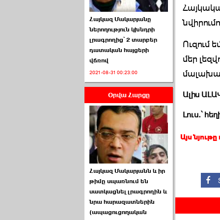
Հայկակա
Հայկազ Մակարյանը
նվիրում
ներողություն կխնդրի
լրագրողից՝ 2 տարբեր
Ուզում 
դատական հայցերի
մեր լեզ
վճռով
ՏԵՍԱՆՅՈՒԹ․ Ի՞նչ
մալախա»
2021-08-31 00:23:00
իրավիճակ է այս ›››
Ալիս ԱԼ
Օրվա Հարցը
2026-07-04 10:40:00
Լուս.՝ հե
Այս նյութը
Սահմանադրական
Հայկազ Մակարյանն և իր
դատարանը մերժեց ›››
թիմը սպառնում են
սատկացնել լրագրողին և
2026-07-02 00:39:00
նրա հարազատներին
(ապացուցողական