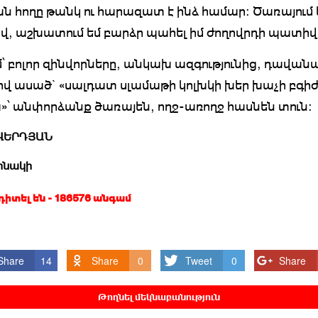
ն հողը թանկ ու հարազատ է ինձ համար: Ծառայում 
ով, աշխատում եմ բարձր պահել իմ ժողովրդի պատիվ
եմ՝ բոլոր զինվորները, անկախ ազգությունից, դավան
վով ասած` «սալդատ սլամաթի կոլխկի խեր խաչի բգի
՝ անփորձանք ծառայեն, ողջ-առողջ հասնեն տուն:
ԱՎԵՐԴՅԱՆ
ղինակի
 դիտել են - 186576 անգամ
Share
14
Share
0
Tweet
0
Share
Թողնել մեկնաբանություն