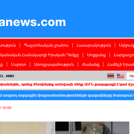
ց
ություն
|
Պաշտոնական լրահոս
|
Հասարակություն
|
Սփյուռ
իկանական Համակարգի Իրական Դեմքը
|
Սոցցանց
|
Հարցազրո
իք
|
Սպորտ
|
Առողջապահություն
|
Ժամանց
|
Հաճելի Երաժ
EL
AMD
որոնց ծնողներից առնվազն մեկը ԱՄՆ քաղաքացի է կամ մշտական բնակ
ւմ ապրող ազգային փոքրամասնությունների զավակները ծառայում
2:10:00