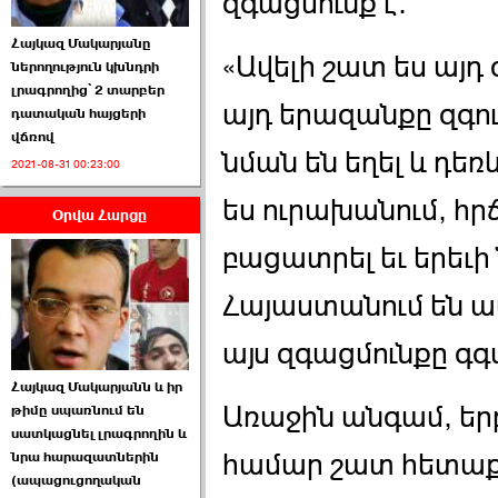
զգացմունք է.
Հայկազ Մակարյանը
«Ավելի շատ ես այդ 
ներողություն կխնդրի
լրագրողից՝ 2 տարբեր
այդ երազանքը զգում
դատական հայցերի
վճռով
ՏԵՍԱՆՅՈՒԹ․ Ի՞նչ
նման են եղել և դեռ
2021-08-31 00:23:00
իրավիճակ է այս ›››
ես ուրախանում, հրճ
Օրվա Հարցը
2026-07-04 10:40:00
բացատրել եւ երեւի
Հայաստանում են ապ
այս զգացմունքը գգ
Սահմանադրական
Հայկազ Մակարյանն և իր
դատարանը մերժեց ›››
Առաջին անգամ, եր
թիմը սպառնում են
սատկացնել լրագրողին և
2026-07-02 00:39:00
համար շատ հետաքր
նրա հարազատներին
(ապացուցողական