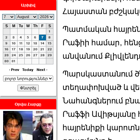
Արխիվ
Հայաստան բժշկական
S
M
Tu
W
Th
F
S
Պատմական հայրենի
1
ՀԱՅԱՊԱՀՊԱՆՈՒԹԻՒՆ՝
2
3
4
5
6
7
8
Րաֆիի համար, հեն
ՀԱՒԱՏՔԻ ԵՒ
9
10
11
12
13
14
15
16
17
18
19
20
21
22
ԿՐԹՈՒԹԵԱՆ
անվանում Քլիվլենդո
23
24
25
26
27
28
29
ՃԱՆԱՊԱՐՀՈՎ ›››
30
31
2026-07-06 06:50:00
‹ Prev
Today
Next ›
Պարսկաստանում 
տեղափոխված և վե
Նահանգներում բն
Օրվա Հարցը
Րաֆֆի Ավիթսյանը
Ամենաշատը էսօրվանից
էի վախենում.Նիկոլայ
Եղիազարյան ›››
հայրենիքի կարոտն
2026-07-05 23:19:00