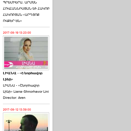
ՊՐԵՄԻԵՐԱ. ԱՐՄԵՆ
ՀՈՎՀԱՆՆԻՍՅԱՆ ԵՒ ՀԱԿՈԲ
ՀԱԿՈԲՅԱՆ «ԱՐԴՅՈՔ
ՈՎՔԵՐ ԵՆ»
2017-09-19 13:23:00
ԼԻԱՆԱ - «Շնորհավոր
Լինի»
ԼԻԱՆԱ - «Շնորհավոր
Լինի» Liana-Shnorhavor Lini
Director: Aren
2017-09-12 13:59:00