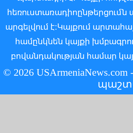
հեռուստառադիոընթերցումն 
արգելվում է:Կայքում արտահ
համընկնեն կայքի խմբագր
բովանդակության համար կայ
© 2026 USArmeniaNews.c
պաշտ