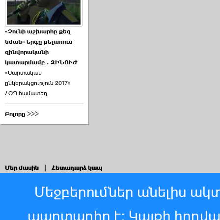
«Չունի աշխարհը քեզ
նման» երգը բելառուս
զինվորականի
կատարմամբ . ԶԻՆՈՒԺ
«Մարտական
ընկերակցություն 2017»
ՀՕՊ համատեղ
Բոլորը >>>
Մեր մասին
|
Հետադարձ կապ
Մեջբերումներ անելիս ակտ
պարտադիր է: Կայքի հոդվ