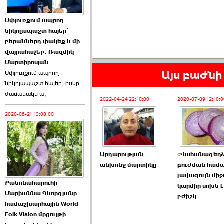
Աննա Վարդապետյանն
Սփյուռքում ապրող
ուղերձ է հղել ›››
նիկոլապաշտ հայեր՝
բերաններդ փակեք և մի
2026-06-25 23:21:00
վայրահաչեք. Ռազմիկ
Մարտիրոսյան
Այս բաժնի 
Սփյուռքում ապրող
նիկոլապաշտ հայեր, իսկը
ժամանակն ա,
2022-04-24 22:10:00
2020-07-09 12:10:0
2020-06-21 13:08:00
Պաշտոնակռիվը սկսված
է. «Հրապարակ» ›››
2026-06-25 17:13:00
Արդարության
«Վահանագեղձ
անխոնջ մարտիկը
բուժման համ
լավագույն միջ
Քանոնահարուհի
կարմիր սոխն է
Մարիաննա Գևորգյանը
բժիշկ
համաշխարհային World
Folk Vision մրցույթի
ԱԺ նախագահի