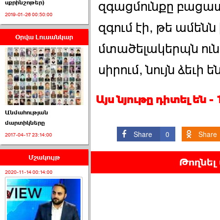
սքրինշոթեր)
զգացմունքը բացատր
2019-01-26 00:50:00
զգում էի, թե ամենն
Օրվա Լուսանկար
ՈՒՂԻՂ․ ԱԺ-ն
մտածելակերպն ունե
Կառավարության ›››
սիրում, նույն ձեւի ե
2026-07-01 00:52:00
Այս նյութը դիտել են 
Անմահության
մարտիկները
Share
0
Share
2017-04-17 23:14:00
ՍԴ-ն հուլիսի 1-ին
կհեռանա ›››
Մշակույթ
Թողնել
2026-07-01 00:08:00
2020-11-14 00:14:00