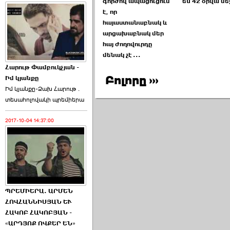
գործով ապացուցում
են 42 օրվա մե
է, որ
հայաստանաբնակ և
արցախաբնակ մեր
հայ ժողովուրդը
մենակ չէ ...
Հարութ Փամբուկչյան -
Բոլորը ›››
Իմ կյանքը
Իմ կյանքը-Ձախ Հարnւթ․
տեuաhnլnվակի պրեմիերա
2017-10-04 14:37:00
ՊՐԵՄԻԵՐԱ. ԱՐՄԵՆ
ՀՈՎՀԱՆՆԻՍՅԱՆ ԵՒ
ՀԱԿՈԲ ՀԱԿՈԲՅԱՆ -
«ԱՐԴՅՈՔ ՈՎՔԵՐ ԵՆ»