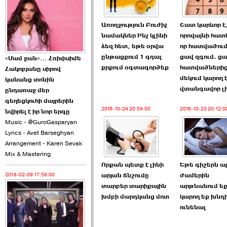
2026-06-10 22:55:00
Առողջություն Բուժիչ
Շատ կարևոր է
նամակներ Ինչ կլինի
որովայնի հա
ձեզ հետ, եթե օրվա
որ հատվածում
ընթացքում 1 գդալ
ցավ զգում. ցա
«Մամ ջան»… Հռիփսիմե
քրքում օգտագործեք
հատվածների
Հակոբյանը սիրով
Ուշքի չենք գալիս այն
մեկում կարող 
կանանց տոնին
խայտառակ ›››
վտանգավոր լի
ընդառաջ մեր
գեղեցկուհի մայրերին
2026-06-09 15:05:00
2016-10-24 20:54:00
2016-10-23 20:12:0
նվիրել է իր նոր երգը
Music - @GuroGasparyan
Lyrics - Avet Barseghyan
Arrangement - Karen Sevak
Mix & Mastering
Որքան պետք է լինի
Եթե գիշերն այ
2018-02-09 17:58:00
արյան ճնշումը
ժամերին
Ծառուկյանի փեսան
տարբեր տարիքային
արթնանում եք
վնասել է ›››
խմբի մարդկանց մոտ
կարող եք խնդ
ունենալ
2026-06-09 07:11:00