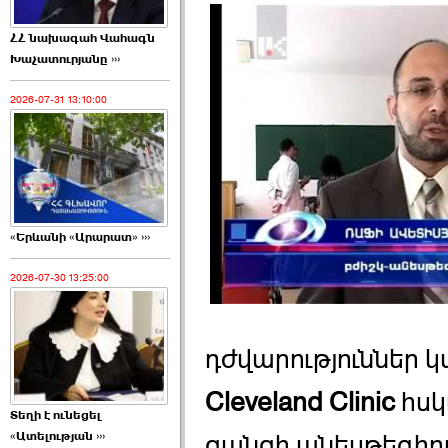
ՀՀ նախագահ Վահագն
Խաչատուրյանը ›››
2026-07-31 13:10:00
«Երևանի «Արարատ» ›››
2026-07-30 13:25:00
դժվարություններ կ
Cleveland Clinic
հսկ
Տեղի է ունեցել
«Ատելության ›››
ցանցի անեսթեզիո