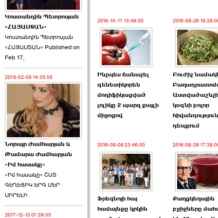
Կոստանդին Պետրոսյան
2016-10-11 13:49:00
2016-09-26 19:28:0
«ՀԱՅԱՍՏԱՆ»
Կոստանդին Պետրոսյան
«ՀԱՅԱՍՏԱՆ» Published on
Այս ընդդիմությունը
Feb 17,
կվերցնի ›››
Ինչպես ճանաչել
Բուժիչ նամակ
2018-02-08 14:35:00
2026-06-09 00:41:00
գենետիկորեն
Բաղադրատոմ
մոդիֆիկացված
Աստվածաշնչի
լոլիկը 2 պարզ քայլի
կօգնի բոլոր
միջոցով
հիվանդությու
դեպքում
Նորայր Ժամհարյան և
2016-09-08 23:46:00
2016-08-29 17:38:0
Որպես ընդդիմադիր
Թամարա Ժամհարյան
ընտրող՝ ›››
«Իմ հասակը»
«Իմ հասակը» ՇԱՏ
ԳԵՂԵՑԻԿ ԵՐԳ ՄԵՐ
ՍԻՐԵԼԻ
Ֆրեզնոյի հայ
Քաղցկեղային
համայնքը կրկին
բջիջները մահ
2017-12-13 01:29:00