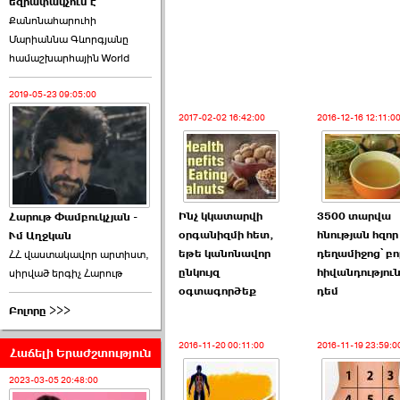
եզրափակչում է
թեկնածու է ընտրվել
Քանոնահարուհի
Ռուբեն Ռուբինյանը ›››
Մարիաննա Գևորգյանը
համաշխարհային World
2026-06-23 21:28:00
2019-05-23 09:05:00
2017-02-02 16:42:00
2016-12-16 12:11:0
«Ժողովուրդ»-ը
հերթական ›››
Ինչ կկատարվի
3500 տարվա
Հարութ Փամբուկչյան -
օրգանիզմի հետ,
հնության հզոր
Ւմ Աղջկան
2026-06-21 23:00:00
եթե կանոնավոր
դեղամիջոց՝ բո
ՀՀ վաստակավոր արտիստ,
ընկույզ
հիվանդությու
սիրված երգիչ Հարութ
օգտագործեք
դեմ
Բոլորը >>>
2016-11-20 00:11:00
2016-11-19 23:59:0
Հաճելի Երաժշտություն
armlur.ՔՊ-ի ներսում
սպասում են ›››
2023-03-05 20:48:00