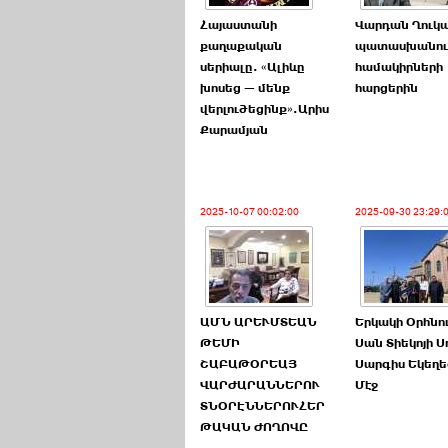
Հայաստանի
Վարդան Ղուկ
քաղաքական
պատասխանում
սերիալը. «Ալիևը
համակիրների
խոսեց — մենք
հարցերին
վերլուծեցինք».Արիս
Քարամյան
2025-10-07 00:02:00
2025-09-30 23:29:
ԱՄՆ ԱՐԵՒՄՏԵԱՆ
Երկակի Օրհնո
ԹԵՄԻ
Սան Տիեկոյի Ս
ՇԱԲԱԹՕՐԵԱՅ
Սարգիս Եկեղե
ՎԱՐԺԱՐԱՆՆԵՐՈՒ
Մէջ
ՏՆՕՐԷՆՆԵՐՈՒՀԵՐ
ԹԱԿԱՆ ԺՈՂՈՎԸ