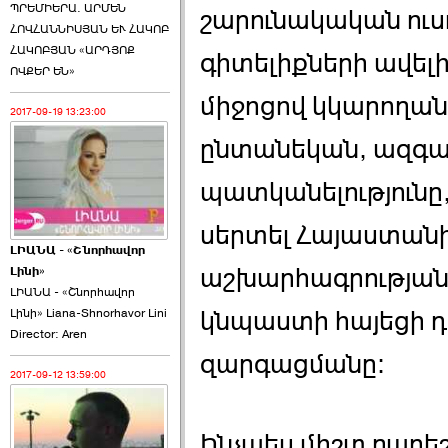
ՊՐԵՄԻԵՐԱ. ԱՐՄԵՆ
շարունակական ուս
ՀՈՎՀԱՆՆԻՍՅԱՆ ԵՒ ՀԱԿՈԲ
ՀԱԿՈԲՅԱՆ «ԱՐԴՅՈՔ
գիտելիքների ավելի
ՈՎՔԵՐ ԵՆ»
միջոցով կկարողան
2017-09-19 13:23:00
ընտանեկան, ազգա
պատկանելությունը,
սերտել Հայաստան
ԼԻԱՆԱ - «Շնորհավոր
աշխարհագրության, 
Լինի»
ԼԻԱՆԱ - «Շնորհավոր
Լինի» Liana-Shnorhavor Lini
կնպաստի հայեցի 
Director: Aren
զարգացմանը։
2017-09-12 13:59:00
Ինչպես միշտ բարե