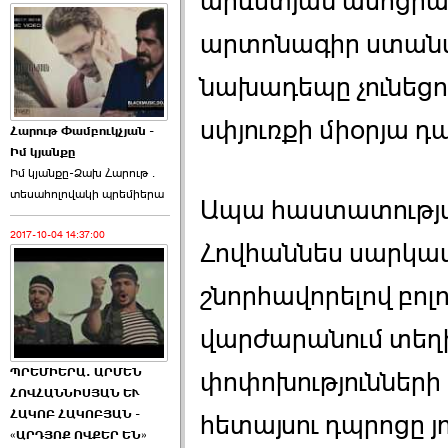
արևմտյան ասոցիաց
արտոնագիր ստանալ
նախադեպը չունեցող
սփյուռքի միօրյա դ
Հարութ Փամբուկչյան -
Իմ կյանքը
Իմ կյանքը-Ձախ Հարnւթ․
տեuաhnլnվակի պրեմիերա
Ապա հաստատությա
2017-10-04 14:37:00
Հովհաննես սարկավ
շնորհավորելով բո
վարժարանում տեղի
ՊՐԵՄԻԵՐԱ. ԱՐՄԵՆ
փոփոխությունների 
ՀՈՎՀԱՆՆԻՍՅԱՆ ԵՒ
ՀԱԿՈԲ ՀԱԿՈԲՅԱՆ -
հետայսու դպրոցը 
«ԱՐԴՅՈՔ ՈՎՔԵՐ ԵՆ»