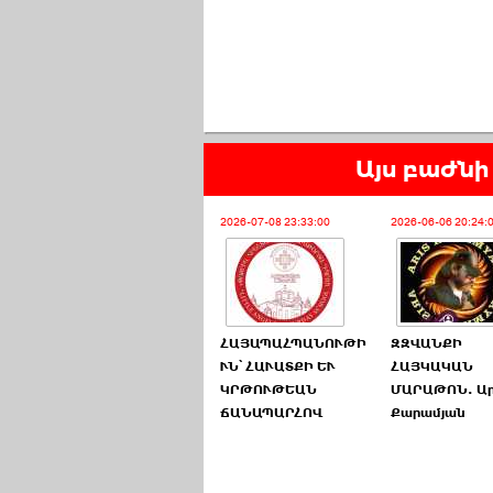
Այս բաժնի 
2026-07-08 23:33:00
2026-06-06 20:24:
ՀԱՅԱՊԱՀՊԱՆՈՒԹԻ
ԶԶՎԱՆՔԻ
ՒՆ՝ ՀԱՒԱՏՔԻ ԵՒ
ՀԱՅԿԱԿԱՆ
ԿՐԹՈՒԹԵԱՆ
ՄԱՐԱԹՈՆ. Ար
ՃԱՆԱՊԱՐՀՈՎ
Քարամյան