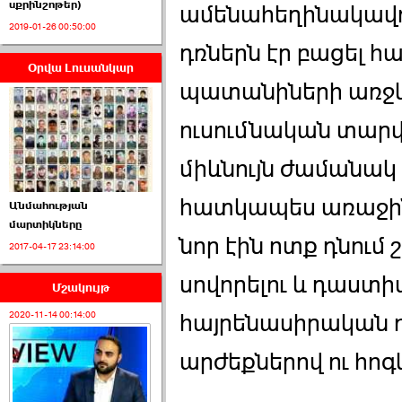
սքրինշոթեր)
ամենահեղինակավոր
2019-01-26 00:50:00
դռներն էր բացել հա
Օրվա Լուսանկար
ՈՒՂԻՂ․ ԱԺ-ն
պատանիների առջև՝
Կառավարության ›››
ուսումնական տարվա
2026-07-01 00:52:00
միևնույն ժամանակ
հատկապես առաջին
Անմահության
մարտիկները
նոր էին ոտք դնում
2017-04-17 23:14:00
ՍԴ-ն հուլիսի 1-ին
կհեռանա ›››
սովորելու և դաստի
Մշակույթ
2026-07-01 00:08:00
հայրենասիրական 
2020-11-14 00:14:00
արժեքներով ու հոգ