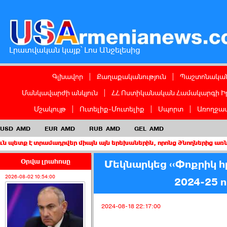
Լրատվական կայք՝ Լոս Անջելեսից
Գլխավոր
|
Քաղաքականություն
|
Պաշտոնական
Մանկավարժի անկյուն
|
ՀՀ Ոստիկանական Համակարգի Ի
Մշակույթ
|
Ուտելիք-Մուտելիք
|
Սպորտ
|
Առողջապ
USD
AMD
EUR
AMD
RUB
AMD
GEL
AMD
ամադրվեր միայն այն երեխաներին, որոնց ծնողներից առնվազն մեկը 
Օրվա լրահոսը
Մեկնարկեց ‹‹Փոքրիկ 
2026-08-02 10:54:00
2024-25 
2024-08-18 22:17:00