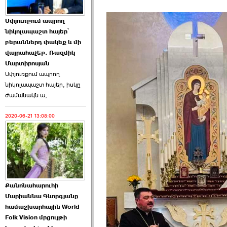
Աննա Վարդապետյանն
Սփյուռքում ապրող
ուղերձ է հղել ›››
նիկոլապաշտ հայեր՝
բերաններդ փակեք և մի
2026-06-25 23:21:00
վայրահաչեք. Ռազմիկ
Մարտիրոսյան
Սփյուռքում ապրող
նիկոլապաշտ հայեր, իսկը
ժամանակն ա,
2020-06-21 13:08:00
Պաշտոնակռիվը սկսված
է. «Հրապարակ» ›››
2026-06-25 17:13:00
Քանոնահարուհի
Մարիաննա Գևորգյանը
համաշխարհային World
Folk Vision մրցույթի
ԱԺ նախագահի