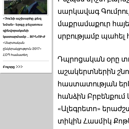
սարկավագ Գումրու
«Չունի աշխարհը քեզ
մաքրամաքուր հայեր
նման» երգը բելառուս
զինվորականի
սրբությամբ պահել 
կատարմամբ . ԶԻՆՈՒԺ
«Մարտական
ընկերակցություն 2017»
ՀՕՊ համատեղ
Դպրոցական օրը տո
Բոլորը >>>
աշակերտներին շնոր
հաստատության եր
հանձին Բրբենքում և
«Ալեգրետո» երաժ
տիկին Հասմիկ Քոթե