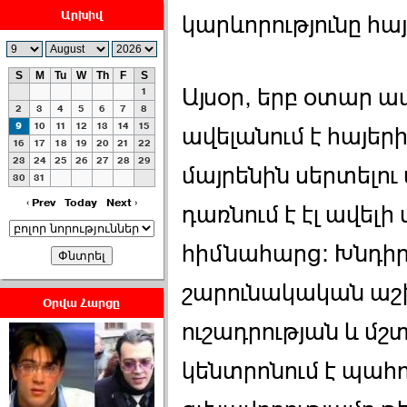
Արխիվ
կարևորությունը հա
S
M
Tu
W
Th
F
S
Այսօր, երբ օտար 
1
ՀԱՅԱՊԱՀՊԱՆՈՒԹԻՒՆ՝
2
3
4
5
6
7
8
ՀԱՒԱՏՔԻ ԵՒ
9
10
11
12
13
14
15
ավելանում է հայերի
16
17
18
19
20
21
22
ԿՐԹՈՒԹԵԱՆ
23
24
25
26
27
28
29
ՃԱՆԱՊԱՐՀՈՎ ›››
մայրենին սերտելու
30
31
2026-07-06 06:50:00
‹ Prev
Today
Next ›
դառնում է էլ ավել
հիմնահարց: Խնդիր,
շարունակական աշ
Օրվա Հարցը
ուշադրության և մ
Ամենաշատը էսօրվանից
էի վախենում.Նիկոլայ
Եղիազարյան ›››
կենտրոնում է պահո
2026-07-05 23:19:00