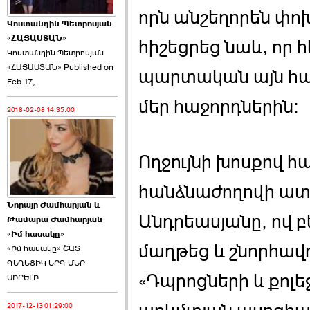
որն անշեղորեն փոխ
Կոստանդին Պետրոսյան
«ՀԱՅԱՍՏԱՆ»
հիշեցրեց նաև, որ հ
Կոստանդին Պետրոսյան
«ՀԱՅԱՍՏԱՆ» Published on
Այս ընդդիմությունը
պարտական այն հա
Feb 17,
կվերցնի ›››
մեր հաջորդներին։
2018-02-08 14:35:00
2026-06-09 00:41:00
Ողջույնի խոսքով 
հանձնաժողովի ատ
Նորայր Ժամհարյան և
Որպես ընդդիմադիր
Անդրեասյանը, ով բ
Թամարա Ժամհարյան
ընտրող՝ ›››
«Իմ հասակը»
մաղթեց և շնորհավո
«Իմ հասակը» ՇԱՏ
ԳԵՂԵՑԻԿ ԵՐԳ ՄԵՐ
«Դպրոցների և քո
ՍԻՐԵԼԻ
2017-12-13 01:29:00