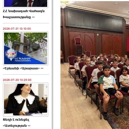
ՀՀ նախագահ Վահագն
Խաչատուրյանը ›››
2026-07-31 13:10:00
«Երևանի «Արարատ» ›››
2026-07-30 13:25:00
Տեղի է ունեցել
«Ատելության ›››