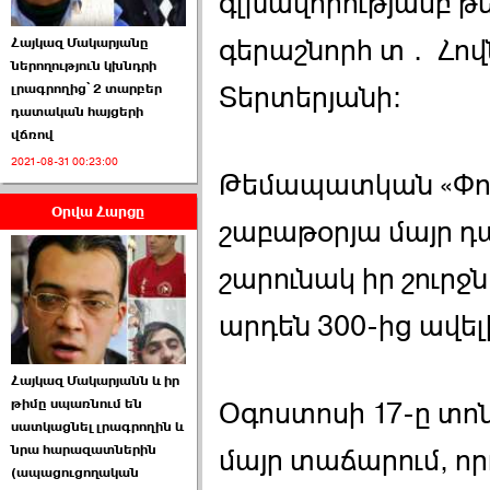
գլխավորությամբ թ
գերաշնորհ տ․ Հո
Հայկազ Մակարյանը
ներողություն կխնդրի
Տերտերյանի:
լրագրողից՝ 2 տարբեր
դատական հայցերի
վճռով
ՏԵՍԱՆՅՈՒԹ․ Ի՞նչ
2021-08-31 00:23:00
իրավիճակ է այս ›››
Թեմապատկան «Փոք
Օրվա Հարցը
2026-07-04 10:40:00
շաբաթօրյա մայր դ
շարունակ իր շուրջ
արդեն 300-ից ավել
Սահմանադրական
Հայկազ Մակարյանն և իր
դատարանը մերժեց ›››
թիմը սպառնում են
Օգոստոսի 17-ը տո
սատկացնել լրագրողին և
2026-07-02 00:39:00
նրա հարազատներին
մայր տաճարում, ո
(ապացուցողական