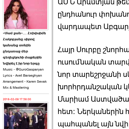
ԱՄՆ Արևմտյան թե
2026-06-10 22:55:00
ընդհանուր փոխանո
վարդապետ Աբգարյ
«Մամ ջան»… Հռիփսիմե
Հակոբյանը սիրով
Ուշքի չենք գալիս այն
կանանց տոնին
Հայր Սուրբը շնորհ
խայտառակ ›››
ընդառաջ մեր
գեղեցկուհի մայրերին
ուսումնական տարվ
2026-06-09 15:05:00
նվիրել է իր նոր երգը
Music - @GuroGasparyan
նոր տարեշրջանի սկ
Lyrics - Avet Barseghyan
Arrangement - Karen Sevak
խորհրդանշական կե
Mix & Mastering
Մարիամ Աստվածա
2018-02-09 17:58:00
Ծառուկյանի փեսան
վնասել է ›››
հետ: Ներկաներին հ
2026-06-09 07:11:00
պահպանել այն նվի