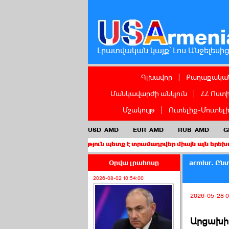
Լրատվական կայք՝ Լոս Անջելեսի
Գլխավոր
|
Քաղաքական
Մանկավարժի անկյուն
|
ՀՀ Ոստ
Մշակույթ
|
Ուտելիք-Մուտել
USD
AMD
EUR
AMD
RUB
AMD
G
 քաղաքացիություն պետք է տրամադրվեր միայն այն երեխաներին, որո
Օրվա լրահոսը
armlur. Ը
2026-08-02 10:54:00
2026-05-28 0
Արցախի