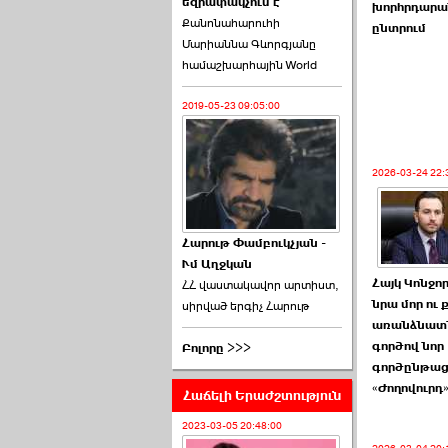
եզրափակչում է
թեկնածու է ընտրվել
խորհրդարա
Քանոնահարուհի
Ռուբեն Ռուբինյանը ›››
ընտրում
Մարիաննա Գևորգյանը
համաշխարհային World
2026-06-23 21:28:00
2019-05-23 09:05:00
2026-03-24 22:
«Ժողովուրդ»-ը
հերթական ›››
Հարութ Փամբուկչյան -
Ւմ Աղջկան
2026-06-21 23:00:00
Հայկ Կոնջո
ՀՀ վաստակավոր արտիստ,
նրա մոր ու 
սիրված երգիչ Հարութ
առանձնատ
գործով նոր
Բոլորը >>>
գործընթաց 
«Ժողովուրդ
Հաճելի Երաժշտություն
armlur.ՔՊ-ի ներսում
սպասում են ›››
2023-03-05 20:48:00