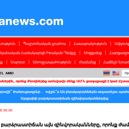
ց
ություն
|
Պաշտոնական լրահոս
|
Հասարակություն
|
Սփյուռ
իկանական Համակարգի Իրական Դեմքը
|
Սոցցանց
|
Հարցազրո
իք
|
Սպորտ
|
Առողջապահություն
|
Ժամանց
|
Հաճելի Երաժ
EL
AMD
նց ծնողներից առնվազն մեկը ԱՄՆ քաղաքացի է կամ մշտական բնակիչ
նտրովի՞ ծանուցագրեր․ ովքե՞ր են բնակարաններն ազատելու պահ
Արցախի բարձրաստիճան զինվորականներից
6:58:00
 բարձրաստիճան այն զինվորականները, որոնք ժա