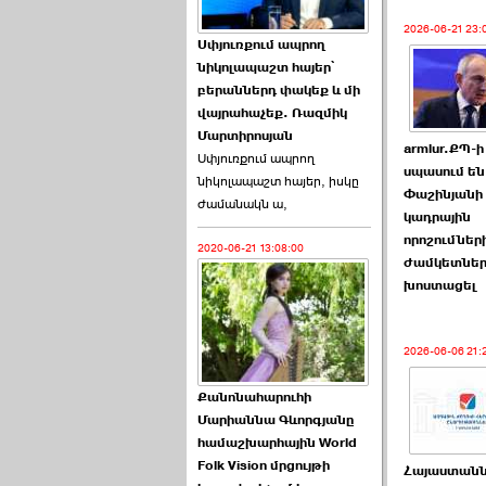
2026-06-21 23:
Աննա Վարդապետյանն
Սփյուռքում ապրող
ուղերձ է հղել ›››
նիկոլապաշտ հայեր՝
բերաններդ փակեք և մի
2026-06-25 23:21:00
վայրահաչեք. Ռազմիկ
Մարտիրոսյան
armlur.ՔՊ-ի
Սփյուռքում ապրող
սպասում են
նիկոլապաշտ հայեր, իսկը
Փաշինյանի
ժամանակն ա,
կադրային
որոշումներ
2020-06-21 13:08:00
Պաշտոնակռիվը սկսված
ժամկետներ
է. «Հրապարակ» ›››
խոստացել
2026-06-25 17:13:00
2026-06-06 21:
Քանոնահարուհի
Մարիաննա Գևորգյանը
համաշխարհային World
Folk Vision մրցույթի
ԱԺ նախագահի
Հայաստանն