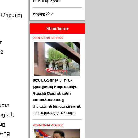
Նահանգներում
Բոլորը>>>
 Միքայել
Տեսանյութ
2026-07-05 23:19:00
տ
ոջ
ՏԵՍԱՆՅՈՒԹ․ Ի՞նչ
իրավիճակ է այս պահին
Գագիկ Ծառուկյանի
առանձնատանը
ապետ
Այս պահին խուզարկություն
է իրականացվում Գագիկ
ցել է
նը
2026-06-04 21:48:00
Ն-ից