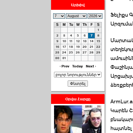
Արխիվ
Ֆելիքս 
Արզումա
S
M
Tu
W
Th
F
S
1
ՀԱՅԱՊԱՀՊԱՆՈՒԹԻՒՆ՝
2
3
4
5
6
7
8
Մարտակ
ՀԱՒԱՏՔԻ ԵՒ
9
10
11
12
13
14
15
16
17
18
19
20
21
22
ԿՐԹՈՒԹԵԱՆ
տեղեկու
23
24
25
26
27
28
29
ՃԱՆԱՊԱՐՀՈՎ ›››
ամուսինն
30
31
2026-07-06 06:50:00
Փաշինյա
‹ Prev
Today
Next ›
Արցախյ
ձեռքբեր
Օրվա Հարցը
ArmLur.
Ամենաշատը էսօրվանից
Կարեն Շ
էի վախենում.Նիկոլայ
բնակարա
Եղիազարյան ›››
հայտնել 
2026-07-05 23:19:00