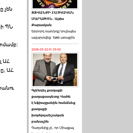
ը չեն
ԶԶՎԱՆՔԻ ՀԱՅԿԱԿԱՆ
ՄԱՐԱԹՈՆ. Արիս
Քարամյան
խի ՊՆ
Երրորդ ռաունդը նույնպես
ավարտվեց։ Եթե առաջին
ատմամբ։
2026-05-22 01:35:00
լ ԱՀ
ը, ԱՀ
տանու
Գլենդել քաղաքի
քաղաքապետը Վահե
Էնֆիաջյանին հանձնեց
քաղաքի
խորհրդանշական
բանալին
Գաղտնիք չէ, որ Միացյալ