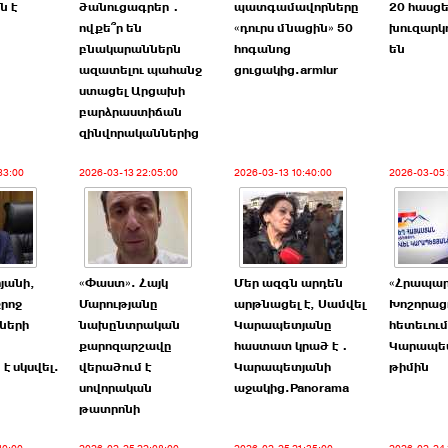
ն է
ծանուցագրեր․
պատգամավորները
20 հասցե
ովքե՞ր են
«դուրս մնացին» 50
խուզարկո
բնակարաններն
հոգանոց
են
ազատելու պահանջ
ցուցակից.armlur
ստացել Արցախի
բարձրաստիճան
զինվորականներից
33:00
2026-03-13 22:05:00
2026-03-13 10:40:00
2026-03-05 
րյանի,
«Փաստ». Հայկ
Մեր ազգն արդեն
«Հրապա
քրոջ
Մարությանը
արթնացել է, Սամվել
Խոշորաց
ների
նախընտրական
Կարապետյանը
հետեւում
քարոզարշավը
հաստատ կրած է․
Կարապե
է սկսվել.
վերածում է
Կարապետյանի
թիմին
»
սովորական
աջակից.Panorama
թատրոնի