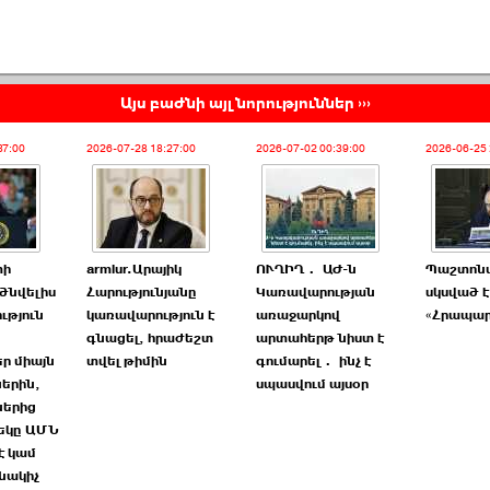
Այս բաժնի այլ նորություններ ›››
37:00
2026-07-28 18:27:00
2026-07-02 00:39:00
2026-06-25 
փի
armlur.Արայիկ
ՈՒՂԻՂ․ ԱԺ-ն
Պաշտոն
ծնվելիս
Հարությունյանը
Կառավարության
սկսված է
ւթյուն
կառավարություն է
առաջարկով
«Հրապա
գնացել, հրաժեշտ
արտահերթ նիստ է
ր միայն
տվել թիմին
գումարել․ ինչ է
երին,
սպասվում այսօր
ներից
եկը ԱՄՆ
է կամ
նակիչ