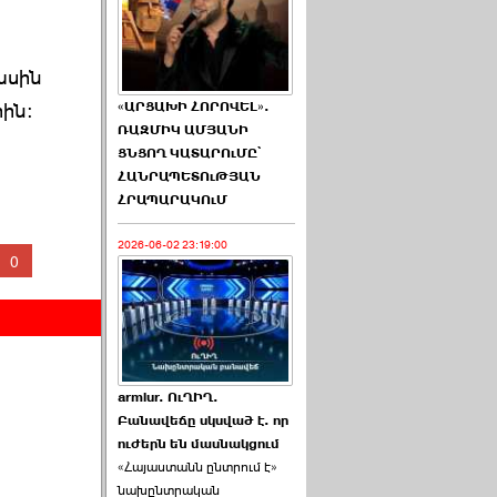
ասին
«ԱՐՑԱԽԻ ՀՈՐՈՎԵԼ».
ին։
ՌԱԶՄԻԿ ԱՄՅԱՆԻ
ՑՆՑՈՂ ԿԱՏԱՐՈւՄԸ՝
ՀԱՆՐԱՊԵՏՈւԹՅԱՆ
ՀՐԱՊԱՐԱԿՈւՄ
2026-06-02 23:19:00
0
armlur. ՈւՂԻՂ.
Բանավեճը սկսված է. որ
ուժերն են մասնակցում
«Հայաստանն ընտրում է»
նախընտրական