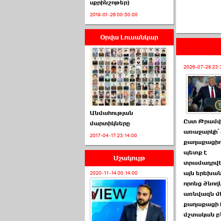
սքրինշոթեր)
2019-01-26 00:50:00
Օրվա Լուսանկար
ՈՒՂԻՂ․ ԱԺ-ն
Կառավարության ›››
2026-07-28 23:
2026-07-01 00:52:00
Անմահության
Ըստ Թրամ
մարտիկները
առաջարկի՝ 
2017-04-17 23:14:00
ՍԴ-ն հուլիսի 1-ին
քաղաքացիո
կհեռանա ›››
պետք է
Մշակույթ
տրամադրվե
2026-07-01 00:08:00
այն երեխան
2020-11-14 00:14:00
որոնց ծնող
առնվազն մ
քաղաքացի 
մշտական բ