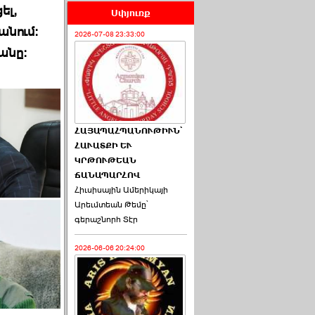
ել,
Սփյուռք
անում։
2026-07-08 23:33:00
անը։
ՀԱՅԱՊԱՀՊԱՆՈՒԹԻՒՆ՝
ՀԱՒԱՏՔԻ ԵՒ
ԿՐԹՈՒԹԵԱՆ
ՃԱՆԱՊԱՐՀՈՎ
Հիւսիսային Ամերիկայի
Արեւմտեան Թեմը՝
գերաշնորհ Տէր
2026-06-06 20:24:00