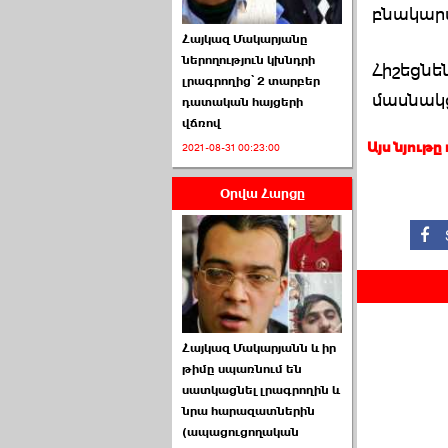
բնակարա
Հայկազ Մակարյանը
ներողություն կխնդրի
Հիշեցնե
լրագրողից՝ 2 տարբեր
մասնակց
դատական հայցերի
վճռով
ՏԵՍԱՆՅՈՒԹ․ Ի՞նչ
Այս նյութը
2021-08-31 00:23:00
իրավիճակ է այս ›››
Օրվա Հարցը
2026-07-04 10:40:00
Սահմանադրական
Հայկազ Մակարյանն և իր
դատարանը մերժեց ›››
թիմը սպառնում են
սատկացնել լրագրողին և
2026-07-02 00:39:00
նրա հարազատներին
(ապացուցողական