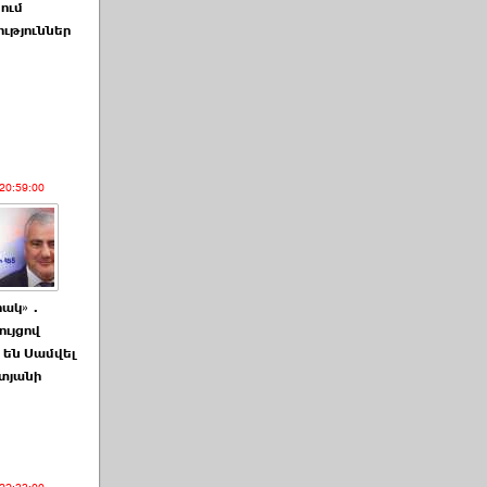
ում
ւթյուններ
20:59:00
րակ»․
ույցով
 են Սամվել
տյանի