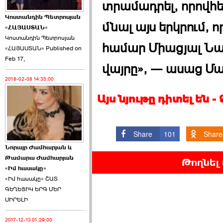
տրամադրել, որովհ
Կոստանդին Պետրոսյան
մնալ այս երկրում,
«ՀԱՅԱՍՏԱՆ»
Կոստանդին Պետրոսյան
համար Միացյալ Նա
«ՀԱՅԱՍՏԱՆ» Published on
Այս ընդդիմությունը
Feb 17,
կվերցնի ›››
վայրը», — ասաց Մա
2018-02-08 14:35:00
2026-06-09 00:41:00
Այս նյութը դիտել են 
Share
101
Share
Նորայր Ժամհարյան և
Որպես ընդդիմադիր
Թամարա Ժամհարյան
Թողնել
ընտրող՝ ›››
«Իմ հասակը»
«Իմ հասակը» ՇԱՏ
ԳԵՂԵՑԻԿ ԵՐԳ ՄԵՐ
ՍԻՐԵԼԻ
2017-12-13 01:29:00