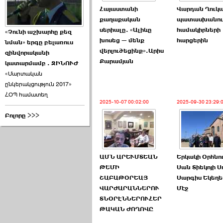
Հայաստանի
Վարդան Ղուկ
քաղաքական
պատասխանում
սերիալը. «Ալիևը
համակիրների
«Չունի աշխարհը քեզ
խոսեց — մենք
հարցերին
նման» երգը բելառուս
վերլուծեցինք».Արիս
զինվորականի
Քարամյան
կատարմամբ . ԶԻՆՈՒԺ
«Մարտական
ընկերակցություն 2017»
ՀՕՊ համատեղ
2025-10-07 00:02:00
2025-09-30 23:29:
Բոլորը >>>
ԱՄՆ ԱՐԵՒՄՏԵԱՆ
Երկակի Օրհնո
ԹԵՄԻ
Սան Տիեկոյի Ս
ՇԱԲԱԹՕՐԵԱՅ
Սարգիս Եկեղե
ՎԱՐԺԱՐԱՆՆԵՐՈՒ
Մէջ
ՏՆՕՐԷՆՆԵՐՈՒՀԵՐ
ԹԱԿԱՆ ԺՈՂՈՎԸ