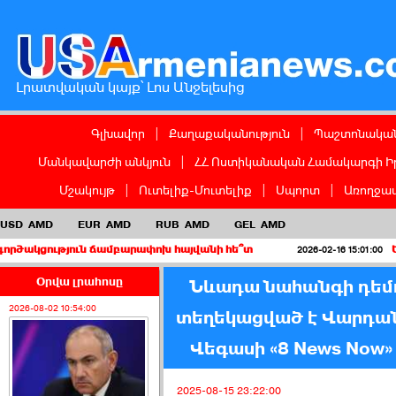
Լրատվական կայք՝ Լոս Անջելեսից
Գլխավոր
|
Քաղաքականություն
|
Պաշտոնական
Մանկավարժի անկյուն
|
ՀՀ Ոստիկանական Համակարգի Ի
Մշակույթ
|
Ուտելիք-Մուտելիք
|
Սպորտ
|
Առողջապ
USD
AMD
EUR
AMD
RUB
AMD
GEL
AMD
ուն ճամբարափոխ հայվանի հե՞տ
Երբ կուսակց
2026-02-16 15:01:00
Օրվա լրահոսը
Նևադա նահանգի դեմո
2026-08-02 10:54:00
տեղեկացված է Վարդան
Վեգասի «8 News Now
2025-08-15 23:22:00