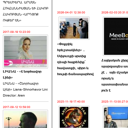
ՊՐԵՄԻԵՐԱ. ԱՐՄԵՆ
ՀՈՎՀԱՆՆԻՍՅԱՆ ԵՒ ՀԱԿՈԲ
2026-04-01 12:38:00
2026-02-03 20:31:
ՀԱԿՈԲՅԱՆ «ԱՐԴՅՈՔ
ՈՎՔԵՐ ԵՆ»
2017-09-19 13:23:00
«Փոքրիկ
հրեշտակներ»․
Սփյուռքի սրտից
Հայկական չիր
դեպի հայրենիք՝
պարզապես ա
հավատքի, սիրո և
ԼԻԱՆԱ - «Շնորհավոր
չէ․ այն մշակո
հույսի ճանապարհով
Լինի»
որակ և
ԼԻԱՆԱ - «Շնորհավոր
պատասխանա
Լինի» Liana-Shnorhavor Lini
յուն է
Director: Aren
2025-11-19 17:40:00
2025-11-13 00:27:0
2017-09-12 13:59:00