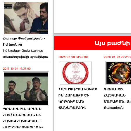
Հարութ Փամբուկչյան -
Այս բաժնի 
Իմ կյանքը
Իմ կյանքը-Ձախ Հարnւթ․
տեuաhnլnվակի պրեմիերա
2026-07-08 23:33:00
2026-06-06 20:24:
2017-10-04 14:37:00
ՀԱՅԱՊԱՀՊԱՆՈՒԹԻ
ԶԶՎԱՆՔԻ
ՒՆ՝ ՀԱՒԱՏՔԻ ԵՒ
ՀԱՅԿԱԿԱՆ
ԿՐԹՈՒԹԵԱՆ
ՄԱՐԱԹՈՆ. Ար
ՃԱՆԱՊԱՐՀՈՎ
Քարամյան
ՊՐԵՄԻԵՐԱ. ԱՐՄԵՆ
ՀՈՎՀԱՆՆԻՍՅԱՆ ԵՒ
ՀԱԿՈԲ ՀԱԿՈԲՅԱՆ -
«ԱՐԴՅՈՔ ՈՎՔԵՐ ԵՆ»