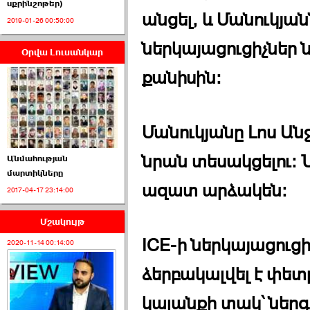
սքրինշոթեր)
անցել, և Մանուկյան
2019-01-26 00:50:00
ներկայացուցիչներ ն
Օրվա Լուսանկար
ՈՒՂԻՂ․ ԱԺ-ն
Կառավարության ›››
քանիսին։
2026-07-01 00:52:00
Մանուկյանը Լոս Անջ
նրան տեսակցելու։ Ն
Անմահության
մարտիկները
ազատ արձակեն։
2017-04-17 23:14:00
ՍԴ-ն հուլիսի 1-ին
կհեռանա ›››
Մշակույթ
2026-07-01 00:08:00
ICE-ի ներկայացուցի
2020-11-14 00:14:00
ձերբակալվել է փետ
կալանքի տակ՝ ներ