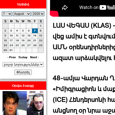
Արխիվ
S
M
Tu
W
Th
F
S
ԼԱՍ ՎԵԳԱՍ (KLAS) 
1
ՀԱՅԱՊԱՀՊԱՆՈՒԹԻՒՆ՝
2
3
4
5
6
7
8
վեց ամիս է գտնվում
ՀԱՒԱՏՔԻ ԵՒ
9
10
11
12
13
14
15
16
17
18
19
20
21
22
ԿՐԹՈՒԹԵԱՆ
ԱՄՆ օրենսդիրներից 
23
24
25
26
27
28
29
ՃԱՆԱՊԱՐՀՈՎ ›››
30
31
ազատ արձակվելու 
2026-07-06 06:50:00
‹ Prev
Today
Next ›
48-ամյա Վարդան Ղո
Օրվա Հարցը
«Իմիգրացիոն և մաք
Ամենաշատը էսօրվանից
էի վախենում.Նիկոլայ
(ICE) Հենդերսոնի հ
Եղիազարյան ›››
անցնող օր նրա աջա
2026-07-05 23:19:00