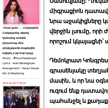
Մանուկյանը։ Ղուկա
2026-06-10 22:55:00
միգրացիոն դատավո
նրա աջակիցները կար
«Մամ ջան»… Հռիփսիմե
վերջին լսումը, որ
Հակոբյանը սիրով
Ուշքի չենք գալիս այն
կանանց տոնին
որոշում կկայացնի՝ 
խայտառակ ›››
ընդառաջ մեր
գեղեցկուհի մայրերին
2026-06-09 15:05:00
նվիրել է իր նոր երգը
Music - @GuroGasparyan
Դեմոկրատ Կոնգրեսա
Lyrics - Avet Barseghyan
Arrangement - Karen Sevak
գրասենյակը տեղյակ
Mix & Mastering
մասին, և որ նա օգնո
2018-02-09 17:58:00
Ծառուկյանի փեսան
ուզում ենք դատավո
վնասել է ›››
պահանջել և քաղ
2026-06-09 07:11:00