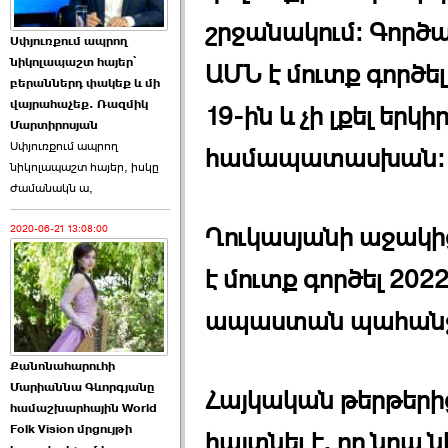
շրջանակում։ Գործա
Աննա Վարդապետյանն
Սփյուռքում ապրող
ուղերձ է հղել ›››
նիկոլապաշտ հայեր՝
ԱՄՆ է մուտք գործ
բերաններդ փակեք և մի
2026-06-25 23:21:00
վայրահաչեք. Ռազմիկ
19-ին և չի լքել երկ
Մարտիրոսյան
Սփյուռքում ապրող
համապատասխան։
նիկոլապաշտ հայեր, իսկը
ժամանակն ա,
2020-06-21 13:08:00
Պաշտոնակռիվը սկսված
Ղուկասյանի աջակից
է. «Հրապարակ» ›››
է մուտք գործել 20
2026-06-25 17:13:00
ապաստան պահանջ
Քանոնահարուհի
Մարիաննա Գևորգյանը
Հայկական թերթերի
համաշխարհային World
Folk Vision մրցույթի
ԱԺ նախագահի
հայտնել է, որ նրա