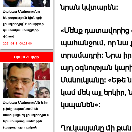
նրան կվտարեն։
Հայկազ Մակարյանը
ներողություն կխնդրի
լրագրողից՝ 2 տարբեր
«Մենք դատավորից օ
դատական հայցերի
վճռով
ՏԵՍԱՆՅՈՒԹ․ Ի՞նչ
պահանջում, որ ն
2021-08-31 00:23:00
իրավիճակ է այս ›››
տրամադրի։ Նրա իր
Օրվա Հարցը
2026-07-04 10:40:00
այդ օգնության կարի
Մանուկյանը։ «Եթե
կամ մեկ այլ երկիր,
Սահմանադրական
Հայկազ Մակարյանն և իր
կսպանեն»։
դատարանը մերժեց ›››
թիմը սպառնում են
սատկացնել լրագրողին և
2026-07-02 00:39:00
նրա հարազատներին
Ղուկասյանը մի քան
(ապացուցողական