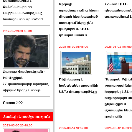
եզրափակչում է
թեկնածու է ընտրվել
Վիզայի
ՀՀ–ում ԱՄՆ
Քանոնահարուհի
Ռուբեն Ռուբինյանը ›››
տրամադրումից հետո
դեսպանատու
Մարիաննա Գևորգյանը
վիզայի հետ կապված
զգուշացնում է
համաշխարհային World
2026-06-23 21:28:00
ստուգումները չեն
դադարում. ԱՄՆ
2019-05-23 09:05:00
դեսպանատուն
2025-06-02 01:46:00
2025-05-02 10:16:0
«Ժողովուրդ»-ը
հերթական ›››
Հարութ Փամբուկչյան -
Ւմ Աղջկան
2026-06-21 23:00:00
Ինչի կարող է
Դեսպան Քվին
ՀՀ վաստակավոր արտիստ,
հանգեցնել ապօրինի
քաղաքացիներ
սիրված երգիչ Հարութ
ԱՄՆ մուտք գործելը
հորդորել է ՀՀ-
ուղևորություն
Բոլորը >>>
ընթացքում
մշտապես հետ
Հաճելի Երաժշտություն
լրահոսին
armlur.ՔՊ-ի ներսում
սպասում են ›››
2023-03-05 20:48:00
2025-03-14 16:59:00
2025-03-12 14:59:0