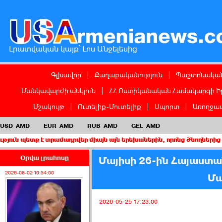
Լրատվական կայք՝ Լոս Անջելեսից
Գլխավոր
|
Քաղաքականություն
|
Պաշտոնական
Մանկավարժի անկյուն
|
ՀՀ Ոստիկանական Համակարգի Ի
Մշակույթ
|
Ուտելիք-Մուտելիք
|
Սպորտ
|
Առողջապ
USD
AMD
EUR
AMD
RUB
AMD
GEL
AMD
 է տրամադրվեր միայն այն երեխաներին, որոնց ծնողներից առնվազն 
Օրվա լրահոսը
Մայիսի 26-ին Հայաստ
2026-08-02 10:54:00
Մա
2026-05-25 17:23:00