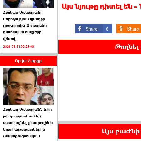
Այս նյութը դիտել են 
Հայկազ Մակարյանը
ներողություն կխնդրի
լրագրողից՝ 2 տարբեր
Share
8
Share
դատական հայցերի
վճռով
ՏԵՍԱՆՅՈՒԹ․ Ի՞նչ
Թողնել
2021-08-31 00:23:00
իրավիճակ է այս ›››
Օրվա Հարցը
2026-07-04 10:40:00
Սահմանադրական
Հայկազ Մակարյանն և իր
դատարանը մերժեց ›››
թիմը սպառնում են
սատկացնել լրագրողին և
2026-07-02 00:39:00
Այս բաժնի 
նրա հարազատներին
(ապացուցողական