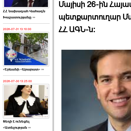
Մայիսի 26-ին Հայ
ՀՀ նախագահ Վահագն
պետքարտուղար Մար
Խաչատուրյանը ›››
ՀՀ ԱԳՆ-ն:
2026-07-31 13:10:00
«Երևանի «Արարատ» ›››
2026-07-30 13:25:00
Տեղի է ունեցել
«Ատելության ›››