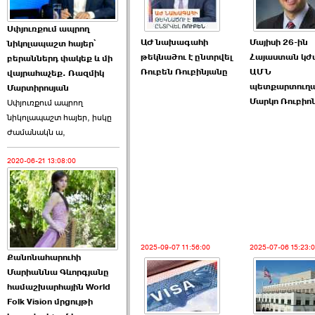
Աննա Վարդապետյանն
Սփյուռքում ապրող
ուղերձ է հղել ›››
ԱԺ նախագահի
Մայիսի 26-ին
նիկոլապաշտ հայեր՝
թեկնածու է ընտրվել
Հայաստան կժ
բերաններդ փակեք և մի
2026-06-25 23:21:00
Ռուբեն Ռուբինյանը
ԱՄՆ
վայրահաչեք. Ռազմիկ
պետքարտուղ
Մարտիրոսյան
Մարկո Ռուբիո
Սփյուռքում ապրող
նիկոլապաշտ հայեր, իսկը
ժամանակն ա,
2020-06-21 13:08:00
Պաշտոնակռիվը սկսված
է. «Հրապարակ» ›››
2026-06-25 17:13:00
2025-09-07 11:56:00
2025-07-06 15:23:
Քանոնահարուհի
Մարիաննա Գևորգյանը
համաշխարհային World
Folk Vision մրցույթի
ԱԺ նախագահի