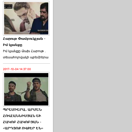
Հարութ Փամբուկչյան -
Իմ կյանքը
Իմ կյանքը-Ձախ Հարnւթ․
տեuաhnլnվակի պրեմիերա
2017-10-04 14:37:00
ՊՐԵՄԻԵՐԱ. ԱՐՄԵՆ
ՀՈՎՀԱՆՆԻՍՅԱՆ ԵՒ
ՀԱԿՈԲ ՀԱԿՈԲՅԱՆ -
«ԱՐԴՅՈՔ ՈՎՔԵՐ ԵՆ»