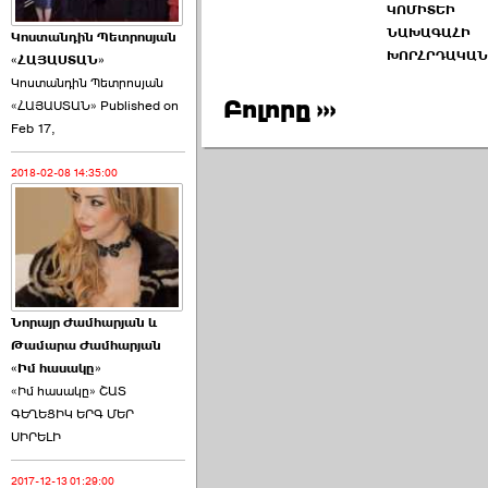
ԿՈՄԻՏԵԻ
ՆԱԽԱԳԱՀԻ
Կոստանդին Պետրոսյան
ԽՈՐՀՐԴԱԿԱՆ
«ՀԱՅԱՍՏԱՆ»
Կոստանդին Պետրոսյան
Բոլորը ›››
«ՀԱՅԱՍՏԱՆ» Published on
Այս ընդդիմությունը
Feb 17,
կվերցնի ›››
2018-02-08 14:35:00
2026-06-09 00:41:00
Նորայր Ժամհարյան և
Որպես ընդդիմադիր
Թամարա Ժամհարյան
ընտրող՝ ›››
«Իմ հասակը»
«Իմ հասակը» ՇԱՏ
ԳԵՂԵՑԻԿ ԵՐԳ ՄԵՐ
ՍԻՐԵԼԻ
2017-12-13 01:29:00