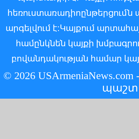
հեռուստառադիոընթերցումն 
արգելվում է:Կայքում արտահ
համընկնեն կայքի խմբագր
բովանդակության համար կայ
© 2026 USArmeniaNews.c
պաշտ