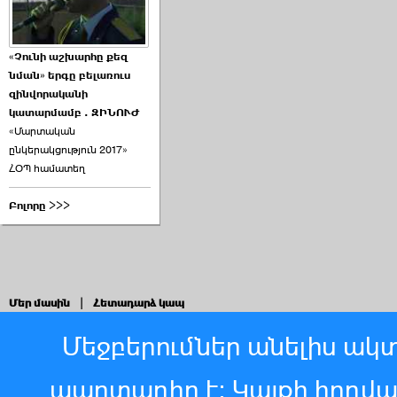
«Չունի աշխարհը քեզ
նման» երգը բելառուս
զինվորականի
կատարմամբ . ԶԻՆՈՒԺ
«Մարտական
ընկերակցություն 2017»
ՀՕՊ համատեղ
Բոլորը >>>
Մեր մասին
|
Հետադարձ կապ
Մեջբերումներ անելիս ակտ
պարտադիր է: Կայքի հոդվ