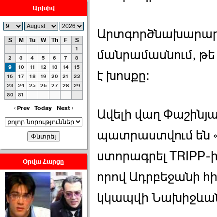
Արխիվ
Արտգործնախարարու
S
M
Tu
W
Th
F
S
1
մանրամասնում, թե
ՀԱՅԱՊԱՀՊԱՆՈՒԹԻՒՆ՝
2
3
4
5
6
7
8
ՀԱՒԱՏՔԻ ԵՒ
9
10
11
12
13
14
15
է խոսքը:
16
17
18
19
20
21
22
ԿՐԹՈՒԹԵԱՆ
23
24
25
26
27
28
29
ՃԱՆԱՊԱՐՀՈՎ ›››
30
31
2026-07-06 06:50:00
‹ Prev
Today
Next ›
Ավելի վաղ Փաշինյա
պատրաստվում են 
ստորագրել TRIPP-
Օրվա Հարցը
որով Ադրբեջանի 
Ամենաշատը էսօրվանից
էի վախենում.Նիկոլայ
Եղիազարյան ›››
կկապվի Նախիջևան
2026-07-05 23:19:00