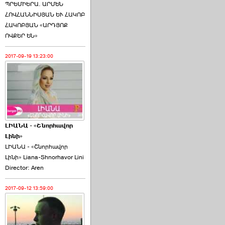
ՊՐԵՄԻԵՐԱ. ԱՐՄԵՆ
ՀՈՎՀԱՆՆԻՍՅԱՆ ԵՒ ՀԱԿՈԲ
ՀԱԿՈԲՅԱՆ «ԱՐԴՅՈՔ
ՈՎՔԵՐ ԵՆ»
2017-09-19 13:23:00
ԼԻԱՆԱ - «Շնորհավոր
Լինի»
ԼԻԱՆԱ - «Շնորհավոր
Լինի» Liana-Shnorhavor Lini
Director: Aren
2017-09-12 13:59:00