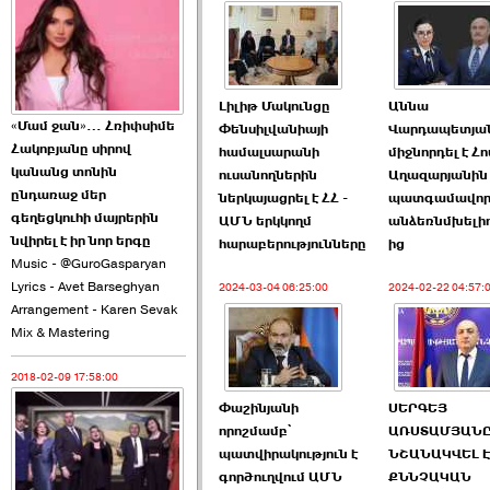
2026-06-10 22:55:00
Լիլիթ Մակունցը
Աննա
«Մամ ջան»… Հռիփսիմե
Փենսիլվանիայի
Վարդապետյա
Հակոբյանը սիրով
համալսարանի
միջնորդել է Հ
Ուշքի չենք գալիս այն
կանանց տոնին
ուսանողներին
Աղազարյանին 
խայտառակ ›››
ընդառաջ մեր
ներկայացրել է ՀՀ -
պատգամավո
գեղեցկուհի մայրերին
ԱՄՆ երկկողմ
անձեռնմխելիո
2026-06-09 15:05:00
նվիրել է իր նոր երգը
հարաբերությունները
ից
Music - @GuroGasparyan
Lyrics - Avet Barseghyan
2024-03-04 06:25:00
2024-02-22 04:57:
Arrangement - Karen Sevak
Mix & Mastering
2018-02-09 17:58:00
Ծառուկյանի փեսան
վնասել է ›››
Փաշինյանի
ՍԵՐԳԵՅ
որոշմամբ՝
ԱՌՍՏԱՄՅԱՆ
2026-06-09 07:11:00
պատվիրակություն է
ՆՇԱՆԱԿՎԵԼ Է
գործուղվում ԱՄՆ
ՔՆՆՉԱԿԱՆ