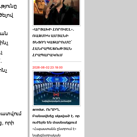
թյունը
ծելով
«ԱՐՑԱԽԻ ՀՈՐՈՎԵԼ».
կան
ՌԱԶՄԻԿ ԱՄՅԱՆԻ
ինչ
ՑՆՑՈՂ ԿԱՏԱՐՈւՄԸ՝
ՀԱՆՐԱՊԵՏՈւԹՅԱՆ
չ
ՀՐԱՊԱՐԱԿՈւՄ
.
2026-06-02 23:19:00
ինչ
armlur. ՈւՂԻՂ.
հատվում
Բանավեճը սկսված է. որ
, որի
ուժերն են մասնակցում
«Հայաստանն ընտրում է»
նախընտրական