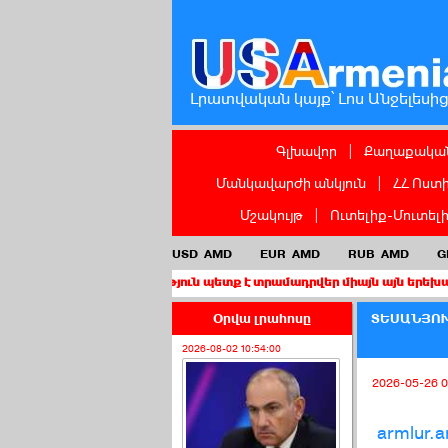
Լրատվական կայք՝ Լոս Անջելեսի
Գլխավոր
|
Քաղաքական
Մանկավարժի անկյուն
|
ՀՀ Ոստ
Մշակույթ
|
Ուտելիք-Մուտել
USD
AMD
EUR
AMD
RUB
AMD
G
 քաղաքացիություն պետք է տրամադրվեր միայն այն երեխաներին, որո
Օրվա լրահոսը
ՏԵՍԱՆՅՈՒ
2026-08-02 10:54:00
2026-05-26 0
armlur.