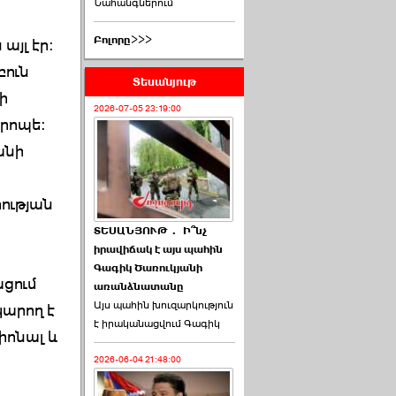
Նահանգներում
Բոլորը>>>
այլ էր:
բուն
Տեսանյութ
ի
2026-07-05 23:19:00
 րոպե:
անի
ության
ՏԵՍԱՆՅՈՒԹ․ Ի՞նչ
իրավիճակ է այս պահին
Գագիկ Ծառուկյանի
ցում
առանձնատանը
Այս պահին խուզարկություն
կարող է
է իրականացվում Գագիկ
իոնալ և
2026-06-04 21:48:00