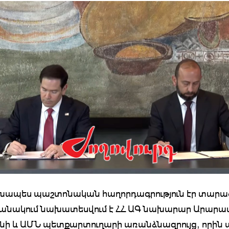
խապես պաշտոնական հաղորդագրություն էր տարածվ
ջանակում նախատեսվում է ՀՀ ԱԳ նախարար Արար
նի և ԱՄՆ պետքարտուղարի առանձնազրույց, որին 