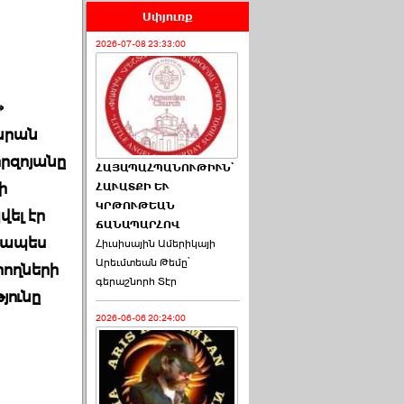
Սփյուռք
2026-07-08 23:33:00
»
 նրան
րզոյանը
ՀԱՅԱՊԱՀՊԱՆՈՒԹԻՒՆ՝
ի
ՀԱՒԱՏՔԻ ԵՒ
ԿՐԹՈՒԹԵԱՆ
ել էր
ՃԱՆԱՊԱՐՀՈՎ
խապես
Հիւսիսային Ամերիկայի
Արեւմտեան Թեմը՝
րողների
գերաշնորհ Տէր
յունը
2026-06-06 20:24:00