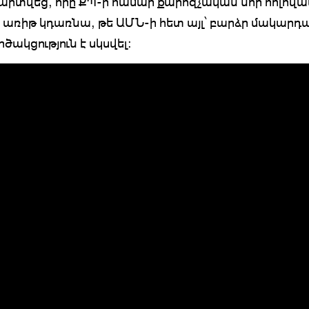
արտվեց, որը ՔՊ-ի համար քարոզչական նոր հոլովա
ի առիթ կդառնա, թե ԱՄՆ-ի հետ այլ՝ բարձր մակարդ
ծակցություն է սկսվել: