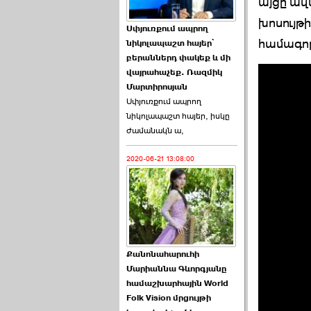
այցը ավ
խոսույթ
Աննա Վարդապետյանն
Սփյուռքում ապրող
ուղերձ է հղել ›››
համագոր
նիկոլապաշտ հայեր՝
բերաններդ փակեք և մի
2026-06-25 23:21:00
վայրահաչեք. Ռազմիկ
Մարտիրոսյան
Սփյուռքում ապրող
նիկոլապաշտ հայեր, իսկը
ժամանակն ա,
2020-06-21 13:08:00
Պաշտոնակռիվը սկսված
է. «Հրապարակ» ›››
2026-06-25 17:13:00
Քանոնահարուհի
Մարիաննա Գևորգյանը
համաշխարհային World
Folk Vision մրցույթի
ԱԺ նախագահի