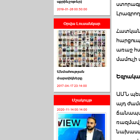
սքրինշոթեր)
ստորագր
2019-01-26 00:50:00
Լրագրո
Օրվա Լուսանկար
ՈՒՂԻՂ․ ԱԺ-ն
Հատկան
Կառավարության ›››
հարցուպ
2026-07-01 00:52:00
առաջ հա
մամուլի
Անմահության
Եզրակաց
մարտիկները
2017-04-17 23:14:00
ՍԴ-ն հուլիսի 1-ին
ԱՄՆ պետ
կհեռանա ›››
Մշակույթ
այդ ժամ
2026-07-01 00:08:00
2020-11-14 00:14:00
ճանապար
ռազմավա
նախաստ