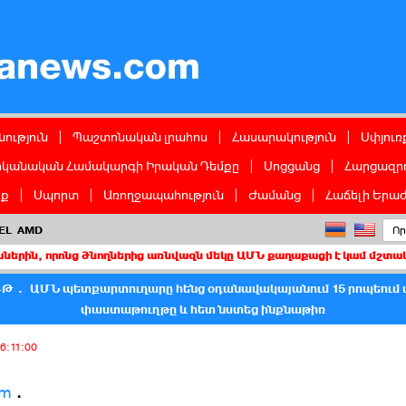
ց
ություն
|
Պաշտոնական լրահոս
|
Հասարակություն
|
Սփյուռ
իկանական Համակարգի Իրական Դեմքը
|
Սոցցանց
|
Հարցազրո
իք
|
Սպորտ
|
Առողջապահություն
|
Ժամանց
|
Հաճելի Երաժ
EL
AMD
նց ծնողներից առնվազն մեկը ԱՄՆ քաղաքացի է կամ մշտական բնակիչ
Թ․ ԱՄՆ պետքարտուղարը հենց օդանավակայանում 15 րոպեում 
փաստաթուղթը և հետ նստեց ինքնաթիռ
6:11:00
am
.