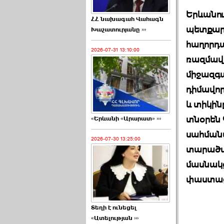
Երևանու
ՀՀ նախագահ Վահագն
պետքարտ
Խաչատուրյանը ›››
հաղորդա
2026-07-31 13:10:00
ռազմավա
միջազգա
դիմավոր
և տիկին
տնօրեն 
«Երևանի «Արարատ» ›››
սահմանա
2026-07-30 13:25:00
տարածվա
մասնակց
փաստաց
Տեղի է ունեցել
«Ատելության ›››