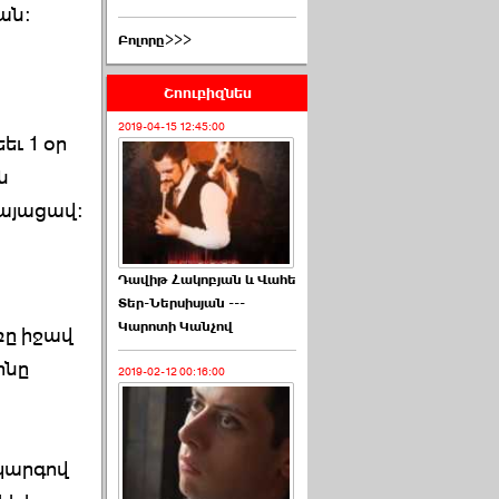
ան։
Բոլորը>>>
Շոուբիզնես
2019-04-15 12:45:00
եւ 1 օր
ն
կայացավ:
Դավիթ Հակոբյան և Վահե
Տեր-Ներսիսյան ---
Կարոտի Կանչով
ռը իջավ
ինը
2019-02-12 00:16:00
կարգով