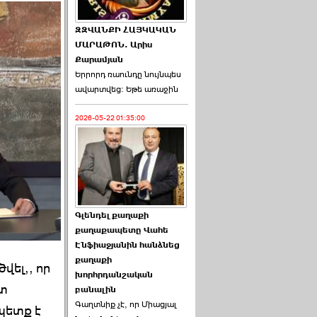
ԶԶՎԱՆՔԻ ՀԱՅԿԱԿԱՆ
ՄԱՐԱԹՈՆ. Արիս
Քարամյան
Երրորդ ռաունդը նույնպես
ավարտվեց։ Եթե առաջին
2026-05-22 01:35:00
Գլենդել քաղաքի
քաղաքապետը Վահե
Էնֆիաջյանին հանձնեց
քաղաքի
ել,, որ
խորհրդանշական
ատ
բանալին
Գաղտնիք չէ, որ Միացյալ
պետք է