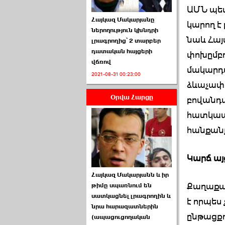
ԱՄՆ պետ
Հայկազ Մակարյանը
կարող է
ներողություն կխնդրի
նաև Հայ
լրագրողից՝ 2 տարբեր
դատական հայցերի
փոխըմբռ
վճռով
ՏԵՍԱՆՅՈՒԹ․ Ի՞նչ
մակարդա
2021-08-31 00:23:00
իրավիճակ է այս ›››
ձևաչափո
Օրվա Հարցը
2026-07-04 10:40:00
բովանդա
հատկապե
հանքանյ
Կարճ այ
Սահմանադրական
Հայկազ Մակարյանն և իր
դատարանը մերժեց ›››
Քաղաքա
թիմը սպառնում են
սատկացնել լրագրողին և
2026-07-02 00:39:00
է որպես
նրա հարազատներին
ընթացքո
(ապացուցողական