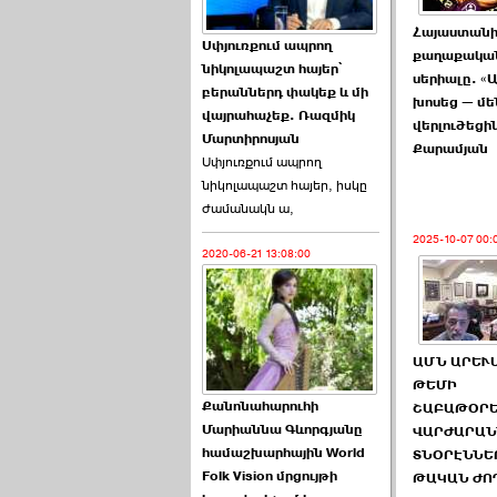
Հայաստան
Աննա Վարդապետյանն
Սփյուռքում ապրող
քաղաքակա
ուղերձ է հղել ›››
նիկոլապաշտ հայեր՝
սերիալը. «
բերաններդ փակեք և մի
խոսեց — մե
2026-06-25 23:21:00
վայրահաչեք. Ռազմիկ
վերլուծեցի
Մարտիրոսյան
Քարամյան
Սփյուռքում ապրող
նիկոլապաշտ հայեր, իսկը
ժամանակն ա,
2025-10-07 00:
2020-06-21 13:08:00
Պաշտոնակռիվը սկսված
է. «Հրապարակ» ›››
2026-06-25 17:13:00
ԱՄՆ ԱՐԵՒ
ԹԵՄԻ
Քանոնահարուհի
ՇԱԲԱԹՕՐ
Մարիաննա Գևորգյանը
ՎԱՐԺԱՐԱՆ
համաշխարհային World
ՏՆՕՐԷՆՆԵ
Folk Vision մրցույթի
ԱԺ նախագահի
ԹԱԿԱՆ ԺՈ