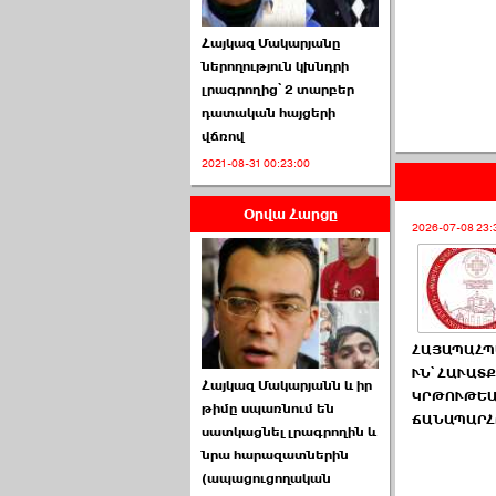
Հայկազ Մակարյանը
ներողություն կխնդրի
լրագրողից՝ 2 տարբեր
դատական հայցերի
վճռով
ՏԵՍԱՆՅՈՒԹ․ Ի՞նչ
2021-08-31 00:23:00
իրավիճակ է այս ›››
Օրվա Հարցը
2026-07-04 10:40:00
2026-07-08 23:
ՀԱՅԱՊԱՀՊ
Սահմանադրական
ՒՆ՝ ՀԱՒԱՏՔ
Հայկազ Մակարյանն և իր
դատարանը մերժեց ›››
ԿՐԹՈՒԹԵ
թիմը սպառնում են
ՃԱՆԱՊԱՐՀ
սատկացնել լրագրողին և
2026-07-02 00:39:00
նրա հարազատներին
(ապացուցողական