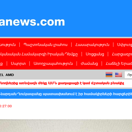
ց
ություն
|
Պաշտոնական լրահոս
|
Հասարակություն
|
Սփյուռ
իկանական Համակարգի Իրական Դեմքը
|
Սոցցանց
|
Հարցազրո
իք
|
Սպորտ
|
Առողջապահություն
|
Ժամանց
|
Հաճելի Երաժ
EL
AMD
ռնվազն մեկը ԱՄՆ քաղաքացի է կամ մշտական բնակիչ
2026-04-20 0
Վարդան Ղուկասյանը պատասխանում է իր համակիրների հարցերի
0:27:00