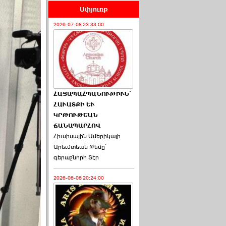
Սփյուռք
2026-07-08 23:33:00
ՀԱՅԱՊԱՀՊԱՆՈՒԹԻՒՆ՝
ՀԱՒԱՏՔԻ ԵՒ
ԿՐԹՈՒԹԵԱՆ
ՃԱՆԱՊԱՐՀՈՎ
Հիւսիսային Ամերիկայի
Արեւմտեան Թեմը՝
գերաշնորհ Տէր
2026-06-06 20:24:00