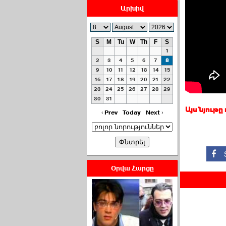
Արխիվ
S
M
Tu
W
Th
F
S
1
ՀԱՅԱՊԱՀՊԱՆՈՒԹԻՒՆ՝
2
3
4
5
6
7
8
ՀԱՒԱՏՔԻ ԵՒ
9
10
11
12
13
14
15
16
17
18
19
20
21
22
ԿՐԹՈՒԹԵԱՆ
23
24
25
26
27
28
29
ՃԱՆԱՊԱՐՀՈՎ ›››
30
31
Այս նյութը
2026-07-06 06:50:00
‹ Prev
Today
Next ›
Օրվա Հարցը
Ամենաշատը էսօրվանից
էի վախենում.Նիկոլայ
Եղիազարյան ›››
2026-07-05 23:19:00