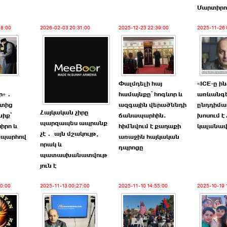
Մարտիրո
38:00
2026-02-03 20:31:00
2025-12-23 22:39:00
2025-11-26 
Փալմդելի հայ
«ICE-ը ին
ր»․
համայնքը՝ հոգևոր և
առևանգե
րտից
ազգային վերածննդի
ընդդիմա
Հայկական չիրը
նիք՝
ճանապարհին.
խոսում է
պարզապես ապրանք
իրո և
հիմնվում է քաղաքի
կալանավ
չէ․ այն մշակույթ,
ապարհով
առաջին հայկական
որակ և
դպրոցը
պատասխանատվութ
յուն է
40:00
2025-11-13 00:27:00
2025-11-10 14:55:00
2025-10-19 