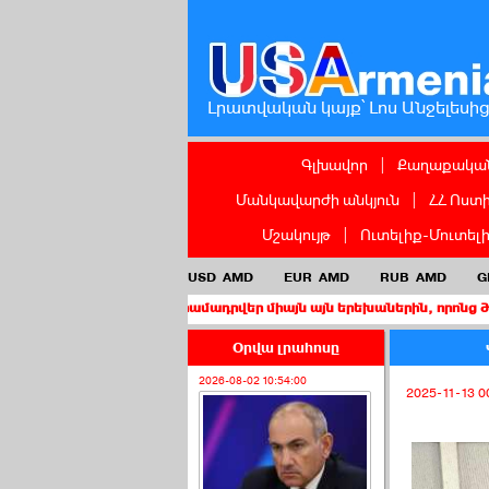
Լրատվական կայք՝ Լոս Անջելեսի
Գլխավոր
|
Քաղաքական
Մանկավարժի անկյուն
|
ՀՀ Ոստ
Մշակույթ
|
Ուտելիք-Մուտել
USD
AMD
EUR
AMD
RUB
AMD
G
ւն պետք է տրամադրվեր միայն այն երեխաներին, որոնց ծնողներից ա
Օրվա լրահոսը
2026-08-02 10:54:00
2025-11-13 0