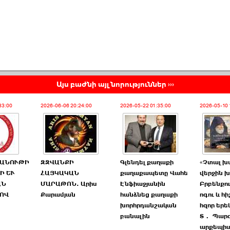
Այս բաժնի այլ նորություններ ›››
33:00
2026-06-06 20:24:00
2026-05-22 01:35:00
2026-05-10 
ԱՆՈՒԹԻ
ԶԶՎԱՆՔԻ
Գլենդել քաղաքի
«Չտալ խ
Ի ԵՒ
ՀԱՅԿԱԿԱՆ
քաղաքապետը Վահե
վերջին 
ԱՆ
ՄԱՐԱԹՈՆ. Արիս
Էնֆիաջյանին
Բրբենքո
ՈՎ
Քարամյան
հանձնեց քաղաքի
ոգու և հ
խորհրդանշական
հզոր երե
բանալին
Տ․ Պար
արքեպիս