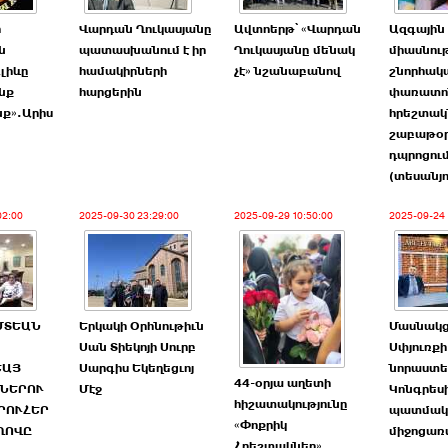
ի
Վարդան Ղուկասյանը
Ավտոերթ՝ «Վարդան
Ազգային
ն
պատասխանում է իր
Ղուկասյանը մենակ
միասնութ
Ալիևը
համակիրների
չէ» նշանաբանով
շնորհակ
նք
հարցերին
փառատոն
նք».Արիս
հրեշտակ
շաբաթօ
դպրոցու
(տեսանյո
02:00
2025-09-30 23:29:00
2025-09-29 10:50:00
2025-09-24 
ՄՏԵԱՆ
Երկակի Օրհնութիւն
Մասնակց
Սան Տիեկոյի Սուրբ
Սփյուռքի
ԵԱՅ
Սարգիս Եկեղեցւոյ
նորաստե
44-օրյա աղետի
ՆԵՐՈՒ
Մէջ
Կոնգրես
հիշատակությունը
ՐՈՒՀԵՐ
պատմակ
«Փոքրիկ
ՂՈՎԸ
միջոցառ
Հրեշտակներ»