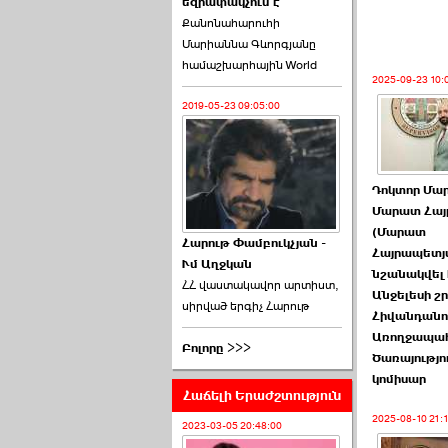
եզրափակչում է
թեկնածու է ընտրվել
Քանոնահարուհի
Ռուբեն Ռուբինյանը ›››
Մարիաննա Գևորգյանը
համաշխարհային World
2026-06-23 21:28:00
2025-09-23 10:
2019-05-23 09:05:00
Դոկտոր Մա
«Ժողովուրդ»-ը
Մարատ Հայ
հերթական ›››
(Մարատ
Հարութ Փամբուկչյան -
Հայրապետյ
Ւմ Աղջկան
2026-06-21 23:00:00
նշանակվել 
ՀՀ վաստակավոր արտիստ,
Անջելեսի շ
սիրված երգիչ Հարութ
Հիվանդանո
Առողջապա
Բոլորը >>>
Ծառայությո
կոմիսար
Հաճելի Երաժշտություն
armlur.ՔՊ-ի ներսում
2025-08-10 21:
սպասում են ›››
2023-03-05 20:48:00