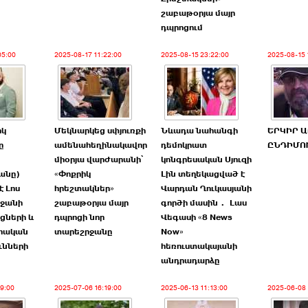
շաբաթօրյա մայր
դպրոցում
05:00
2025-08-17 11:22:00
2025-08-15 23:22:00
2025-08-15 
րկ
Մեկնարկեց սփյուռքի
Նևադա նահանգի
ԵՐԿԻՐ 
ը
ամենահեղինակավոր
դեմոկրատ
ԸՆԴԻՄՈ
միօրյա վարժարանի՝
կոնգրեսական Սյուզի
անը)
«Փոքրիկ
Լին տեղեկացված է
է Լոս
հրեշտակներ»
Վարդան Ղուկասյանի
րջանի
շաբաթօրյա մայր
գործի մասին․ Լաս
ցների և
դպրոցի նոր
Վեգասի «8 News
հական
տարեշրջանը
Now»
ւնների
հեռուստակայանի
անդրադարձը
19:00
2025-07-06 16:19:00
2025-06-13 11:13:00
2025-06-08 