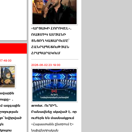
«ԱՐՑԱԽԻ ՀՈՐՈՎԵԼ».
ՌԱԶՄԻԿ ԱՄՅԱՆԻ
ՑՆՑՈՂ ԿԱՏԱՐՈւՄԸ՝
ՀԱՆՐԱՊԵՏՈւԹՅԱՆ
ՀՐԱՊԱՐԱԿՈւՄ
17:49:00
2026-06-02 23:19:00
ավարին
խոսքը»․
armlur. ՈւՂԻՂ.
ւմ ազգային
Բանավեճը սկսված է. որ
իշողության
ուժերն են մասնակցում
կո՝ նվիրված
«Հայաստանն ընտրում է»
գև
նախընտրական
կոպոս