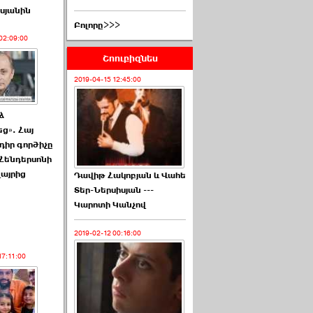
սյանին
Բոլորը>>>
02:09:00
Շոուբիզնես
2019-04-15 12:45:00
ձ
ց». Հայ
դիր գործիչը
 Հենդերսոնի
այրից
Դավիթ Հակոբյան և Վահե
Տեր-Ներսիսյան ---
Կարոտի Կանչով
2019-02-12 00:16:00
17:11:00