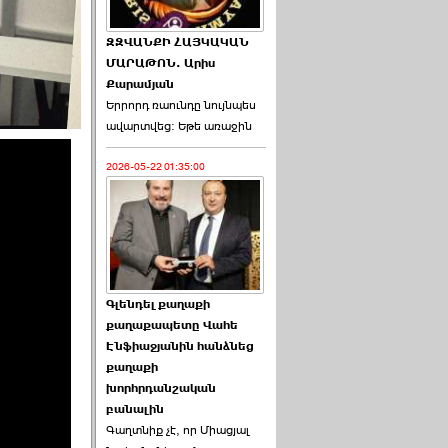
ԶԶՎԱՆՔԻ ՀԱՅԿԱԿԱՆ
ՄԱՐԱԹՈՆ. Արիս
Քարամյան
Երրորդ ռաունդը նույնպես
ավարտվեց։ Եթե առաջին
2026-05-22 01:35:00
Գլենդել քաղաքի
քաղաքապետը Վահե
Էնֆիաջյանին հանձնեց
քաղաքի
խորհրդանշական
բանալին
Գաղտնիք չէ, որ Միացյալ