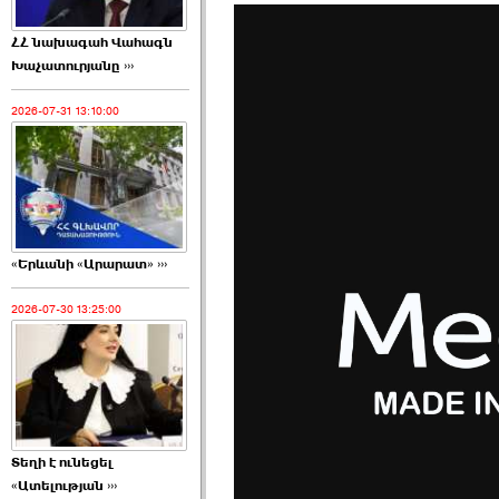
ՀՀ նախագահ Վահագն
Խաչատուրյանը ›››
2026-07-31 13:10:00
«Երևանի «Արարատ» ›››
2026-07-30 13:25:00
Տեղի է ունեցել
«Ատելության ›››