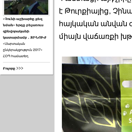
է Թուրքիայից, Չին
«Չունի աշխարհը քեզ
հայկական անվան օ
նման» երգը բելառուս
զինվորականի
միայն վաճառքի խ
կատարմամբ . ԶԻՆՈՒԺ
«Մարտական
ընկերակցություն 2017»
ՀՕՊ համատեղ
Բոլորը >>>