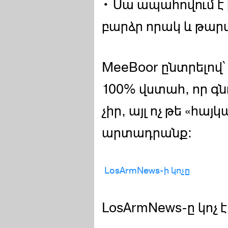
• Սա ապահովում է
բարձր որակ և թարմ
MeeBoor ընտրելով՝
100% վստահ, որ գ
չիր, այլ ոչ թե «հ
արտադրանք։
LosArmNews-ի կոչը
LosArmNews-ը կոչ է