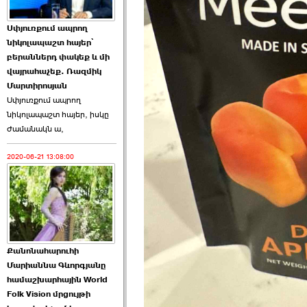
Աննա Վարդապետյանն
Սփյուռքում ապրող
ուղերձ է հղել ›››
նիկոլապաշտ հայեր՝
բերաններդ փակեք և մի
2026-06-25 23:21:00
վայրահաչեք. Ռազմիկ
Մարտիրոսյան
Սփյուռքում ապրող
նիկոլապաշտ հայեր, իսկը
ժամանակն ա,
2020-06-21 13:08:00
Պաշտոնակռիվը սկսված
է. «Հրապարակ» ›››
2026-06-25 17:13:00
Քանոնահարուհի
Մարիաննա Գևորգյանը
համաշխարհային World
Folk Vision մրցույթի
ԱԺ նախագահի