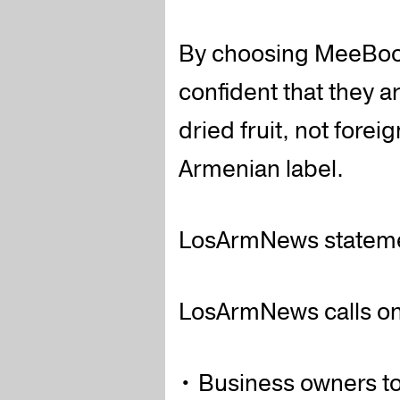
By choosing MeeBoo
confident that they 
dried fruit, not fore
Armenian label.
LosArmNews statem
LosArmNews calls on
• Business owners to 