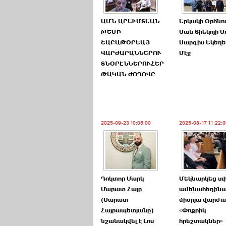
ԱՄՆ ԱՐԵՒՄՏԵԱՆ
Երկակի Օրհնո
ԹԵՄԻ
Սան Տիեկոյի Ս
ՇԱԲԱԹՕՐԵԱՅ
Սարգիս Եկեղե
ՎԱՐԺԱՐԱՆՆԵՐՈՒ
Մէջ
ՏՆՕՐԷՆՆԵՐՈՒՀԵՐ
ԹԱԿԱՆ ԺՈՂՈՎԸ
2025-09-23 10:05:00
2025-08-17 11:22:0
Դոկտոր Մարկ
Մեկնարկեց սփ
Մարատ Հայը
ամենահեղինա
(Մարատ
միօրյա վարժա
Հայրապետյանը)
«Փոքրիկ
նշանակվել է Լոս
հրեշտակներ»