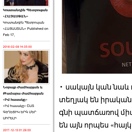
Կոստանդին Պետրոսյան
«ՀԱՅԱՍՏԱՆ»
Կոստանդին Պետրոսյան
«ՀԱՅԱՍՏԱՆ» Published on
Այս ընդդիմությունը
Feb 17,
կվերցնի ›››
2018-02-08 14:35:00
2026-06-09 00:41:00
• սակայն կան նաև
Նորայր Ժամհարյան և
Որպես ընդդիմադիր
Թամարա Ժամհարյան
ընտրող՝ ›››
տեղյակ են իրական
«Իմ հասակը»
«Իմ հասակը» ՇԱՏ
գնի պատճառով մի
ԳԵՂԵՑԻԿ ԵՐԳ ՄԵՐ
ՍԻՐԵԼԻ
են այն որպես «հայ
2017-12-13 01:29:00