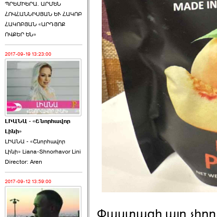
ՊՐԵՄԻԵՐԱ. ԱՐՄԵՆ
ՀՈՎՀԱՆՆԻՍՅԱՆ ԵՒ ՀԱԿՈԲ
ՀԱԿՈԲՅԱՆ «ԱՐԴՅՈՔ
ՈՎՔԵՐ ԵՆ»
2017-09-19 13:23:00
ԼԻԱՆԱ - «Շնորհավոր
Լինի»
ԼԻԱՆԱ - «Շնորհավոր
Լինի» Liana-Shnorhavor Lini
Director: Aren
2017-09-12 13:59:00
Փաստացի այդ չիրը