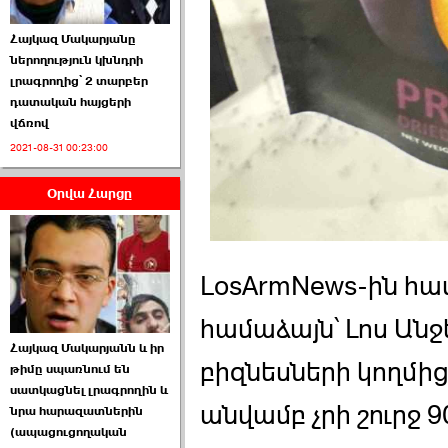
Հայկազ Մակարյանը
ներողություն կխնդրի
լրագրողից՝ 2 տարբեր
դատական հայցերի
վճռով
ՏԵՍԱՆՅՈՒԹ․ Ի՞նչ
2021-08-31 00:23:00
իրավիճակ է այս ›››
Օրվա Հարցը
2026-07-04 10:40:00
LosArmNews-ին հա
համաձայն՝ Լոս Անջ
Սահմանադրական
Հայկազ Մակարյանն և իր
դատարանը մերժեց ›››
բիզնեսների կողմի
թիմը սպառնում են
սատկացնել լրագրողին և
2026-07-02 00:39:00
անվամբ չրի շուրջ 
նրա հարազատներին
(ապացուցողական