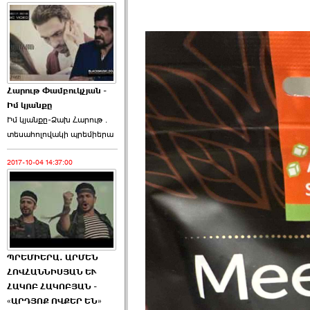
Հարութ Փամբուկչյան -
Իմ կյանքը
Իմ կյանքը-Ձախ Հարnւթ․
տեuաhnլnվակի պրեմիերա
2017-10-04 14:37:00
ՊՐԵՄԻԵՐԱ. ԱՐՄԵՆ
ՀՈՎՀԱՆՆԻՍՅԱՆ ԵՒ
ՀԱԿՈԲ ՀԱԿՈԲՅԱՆ -
«ԱՐԴՅՈՔ ՈՎՔԵՐ ԵՆ»