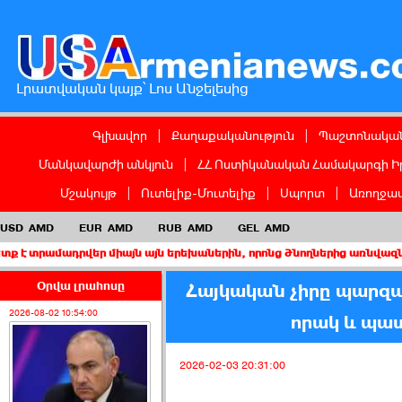
Լրատվական կայք՝ Լոս Անջելեսից
Գլխավոր
|
Քաղաքականություն
|
Պաշտոնական
Մանկավարժի անկյուն
|
ՀՀ Ոստիկանական Համակարգի Ի
Մշակույթ
|
Ուտելիք-Մուտելիք
|
Սպորտ
|
Առողջապ
USD
AMD
EUR
AMD
RUB
AMD
GEL
AMD
ր միայն այն երեխաներին, որոնց ծնողներից առնվազն մեկը ԱՄՆ քաղ
Օրվա լրահոսը
Հայկական չիրը պարզա
2026-08-02 10:54:00
որակ և պա
2026-02-03 20:31:00