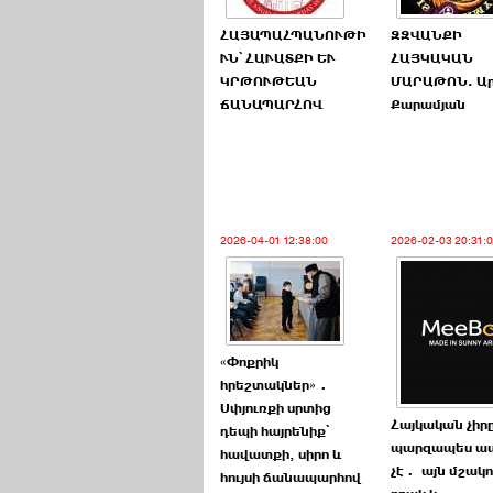
ՀԱՅԱՊԱՀՊԱՆՈՒԹԻ
ԶԶՎԱՆՔԻ
ՒՆ՝ ՀԱՒԱՏՔԻ ԵՒ
ՀԱՅԿԱԿԱՆ
ԿՐԹՈՒԹԵԱՆ
ՄԱՐԱԹՈՆ. Ար
ՃԱՆԱՊԱՐՀՈՎ
Քարամյան
2026-04-01 12:38:00
2026-02-03 20:31:
«Փոքրիկ
հրեշտակներ»․
Սփյուռքի սրտից
Հայկական չիր
դեպի հայրենիք՝
պարզապես ա
հավատքի, սիրո և
չէ․ այն մշակո
հույսի ճանապարհով