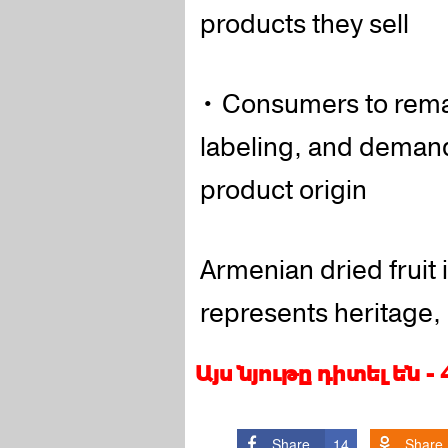
products they sell
• Consumers to remain
labeling, and demand
product origin
Armenian dried fruit 
represents heritage, 
Այս նյութը դիտել են 
Share
14
Share