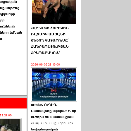
ադրական
ը մերժեց
դիրների
րը.
ունների
«ԱՐՑԱԽԻ ՀՈՐՈՎԵԼ».
քները կմնան
ՌԱԶՄԻԿ ԱՄՅԱՆԻ
խ
ՑՆՑՈՂ ԿԱՏԱՐՈւՄԸ՝
ՀԱՆՐԱՊԵՏՈւԹՅԱՆ
ՀՐԱՊԱՐԱԿՈւՄ
2026-06-02 23:19:00
armlur. ՈւՂԻՂ.
Բանավեճը սկսված է. որ
23:21:00
ուժերն են մասնակցում
«Հայաստանն ընտրում է»
նախընտրական