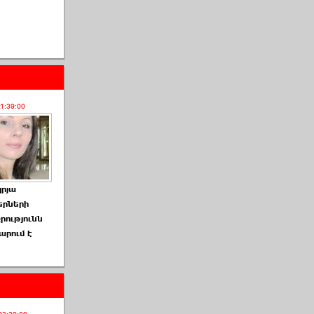
21:39:00
րյա
երների
րությունն
արում է