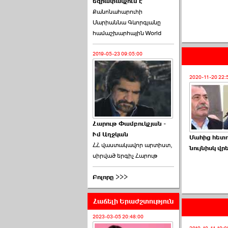
եզրափակչում է
թեկնածու է ընտրվել
Քանոնահարուհի
Ռուբեն Ռուբինյանը ›››
Մարիաննա Գևորգյանը
համաշխարհային World
2026-06-23 21:28:00
2019-05-23 09:05:00
2020-11-20 22:
«Ժողովուրդ»-ը
հերթական ›››
Հարութ Փամբուկչյան -
Ւմ Աղջկան
2026-06-21 23:00:00
Մահից հետո
ՀՀ վաստակավոր արտիստ,
նույնիսկ վր
սիրված երգիչ Հարութ
Բոլորը >>>
Հաճելի Երաժշտություն
armlur.ՔՊ-ի ներսում
սպասում են ›››
2023-03-05 20:48:00