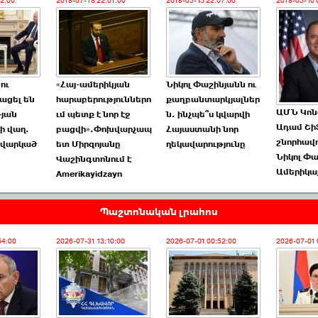
22:00
2018-07-18 22:01:00
2018-05-15 22:07:00
2018-05-10 
ու
«Հայ-ամերիկյան
Նիկոլ Փաշինյանն ու
ացել են
հարաբերություններո
քաղբանտարկյալներ
ԱՄՆ Կոն
թյան
ւմ պետք է նոր էջ
ն. ինչպե՞ս կվարվի
Ադամ Շի
ի վաղ.
բացվի».Փոխվարչապ
Հայաստանի նոր
շնորհավ
 վարկած
ետ Միրզոյանը
ղեկավարությունը
Նիկոլ Փ
Վաշինգտոնում է
Ամերիկայ
Amerikayidzayn
Պաշտոնական լրահոս
54:00
2026-07-31 13:10:00
2026-07-01 00:52:00
2026-07-01 