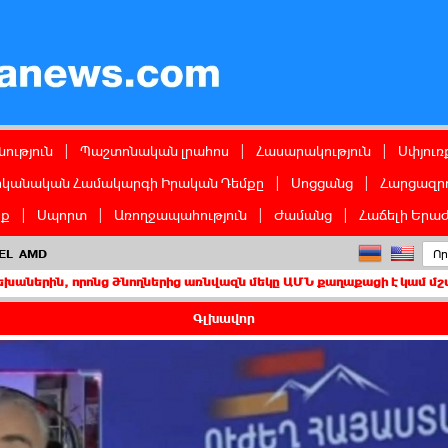
ց
ություն
|
Պաշտոնական լրահոս
|
Հասարակություն
|
Սփյուռ
իկանական Համակարգի Իրական Դեմքը
|
Սոցցանց
|
Հարցազրո
իք
|
Սպորտ
|
Առողջապահություն
|
Ժամանց
|
Հաճելի Երաժ
EL
AMD
ոնց ծնողներից առնվազն մեկը ԱՄՆ քաղաքացի է կամ մշտական բնակիչ
Գլխավոր