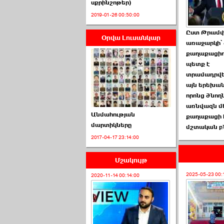
սքրինշոթեր)
2019-01-26 00:50:00
Ըստ Թրամ
Օրվա Լուսանկար
ՈՒՂԻՂ․ ԱԺ-ն
առաջարկի՝ 
Կառավարության ›››
քաղաքացիո
պետք է
2026-07-01 00:52:00
տրամադրվե
այն երեխան
որոնց ծնող
առնվազն մ
Անմահության
քաղաքացի 
մարտիկները
մշտական բ
2017-04-17 23:14:00
ՍԴ-ն հուլիսի 1-ին
կհեռանա ›››
Մշակույթ
2026-07-01 00:08:00
2025-05-23 00:
2020-11-14 00:14:00