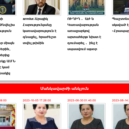
փի
armlur.Արայիկ
ՈՒՂԻՂ․ ԱԺ-ն
Պաշտոն
ծնվելիս
Հարությունյանը
Կառավարության
սկսված է
ւթյուն
կառավարություն է
առաջարկով
«Հրապա
գնացել, հրաժեշտ
արտահերթ նիստ է
ր միայն
տվել թիմին
գումարել․ ինչ է
երին,
սպասվում այսօր
ներից
եկը ԱՄՆ
է կամ
նակիչ
Մանկավարժի անկյուն
19:00
2023-10-05 17:26:00
2023-06-30 01:40:00
2023-06-14 