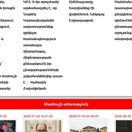
ցել
ԿԸՀ-ն իր որոշմամբ
Ամենաշատը
Սահման
ն խոսքն
արձանագրել է, որ
էսօրվանից էի
դատարան
Նարեկ
վախենում.Նիկոլայ
ընդդիմա
ներում.
Կարապետյանին
Եղիազարյան
դիմումնե
ցում,
ազատությունից
ընտրությ
զրկելու
արդյուն
 և
համաձայնություն
անփոփո
»
ստանալու
վերաբերյալ
միջնորդության
՝
քննարկումն իր
լիազորությունների
 մամուլի
շրջանակներից դուրս
ների
է․ Վահագն
թյամբ
Հովակիմյան
Մամուլի տեսություն
37:00
2026-07-28 18:27:00
2026-07-02 00:39:00
2026-06-25 