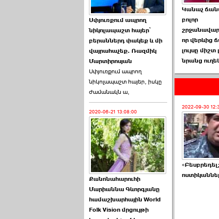
Կանաչ ճա
Աննա Վարդապետյանն
բոլոր
Սփյուռքում ապրող
ուղերձ է հղել ›››
շրջանավար
նիկոլապաշտ հայեր՝
որ վերևից 
բերաններդ փակեք և մի
2026-06-25 23:21:00
լույսը միշտ 
վայրահաչեք. Ռազմիկ
նրանց ուղե
Մարտիրոսյան
Սփյուռքում ապրող
նիկոլապաշտ հայեր, իսկը
ժամանակն ա,
2022-09-30 12:
2020-06-21 13:08:00
Պաշտոնակռիվը սկսված
է. «Հրապարակ» ›››
2026-06-25 17:13:00
«Բեսբրեդել
ոստիկաններ
Քանոնահարուհի
Մարիաննա Գևորգյանը
համաշխարհային World
Folk Vision մրցույթի
ԱԺ նախագահի