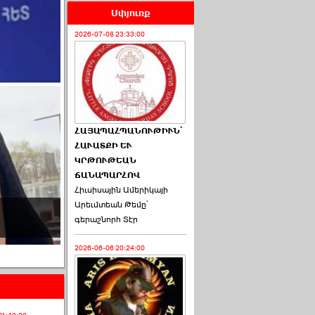
Սփյուռք
2026-07-08 23:33:00
ՀԱՅԱՊԱՀՊԱՆՈՒԹԻՒՆ՝
ՀԱՒԱՏՔԻ ԵՒ
ԿՐԹՈՒԹԵԱՆ
ՃԱՆԱՊԱՐՀՈՎ
Հիւսիսային Ամերիկայի
Երբ կուսակցության նախագահը չի տիրապետում բ
Արեւմտեան Թեմը՝
առաջնորդության կանոններին
գերաշնորհ Տէր
2026-02-16 15:01:00
2026-06-06 20:24:00