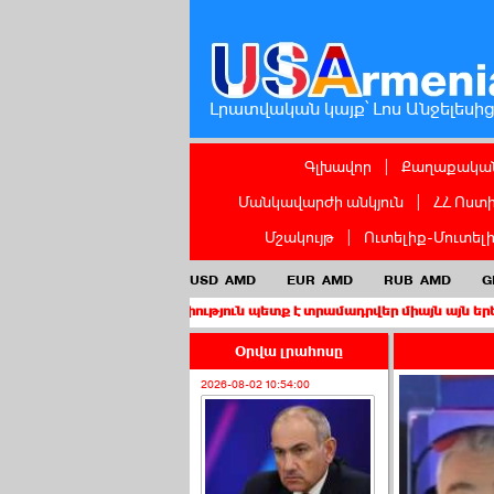
Լրատվական կայք՝ Լոս Անջելեսի
Գլխավոր
|
Քաղաքական
Մանկավարժի անկյուն
|
ՀՀ Ոստ
Մշակույթ
|
Ուտելիք-Մուտել
USD
AMD
EUR
AMD
RUB
AMD
G
ս քաղաքացիություն պետք է տրամադրվեր միայն այն երեխաներին, որ
Օրվա լրահոսը
2026-08-02 10:54:00