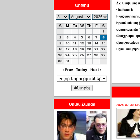
ՀՀ նախագ
Արխիվ
Վահագն
Խաչատուրյ
հրամանագի
S
M
Tu
W
Th
F
S
ստորագրել 
1
Փաշինյանի
ՀԱՅԱՊԱՀՊԱՆՈՒԹԻՒՆ՝
2
3
4
5
6
7
8
վարչապետ
ՀԱՒԱՏՔԻ ԵՒ
9
10
11
12
13
14
15
նշանակելու
16
17
18
19
20
21
22
ԿՐԹՈՒԹԵԱՆ
23
24
25
26
27
28
29
ՃԱՆԱՊԱՐՀՈՎ ›››
30
31
2026-07-06 06:50:00
‹ Prev
Today
Next ›
Օրվա Հարցը
2026-07-30 13:
Ամենաշատը էսօրվանից
էի վախենում.Նիկոլայ
Եղիազարյան ›››
2026-07-05 23:19:00