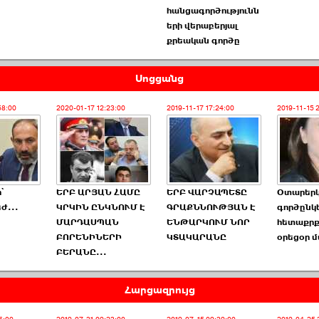
հանցագործությունն
երի վերաբերյալ
քրեական գործը
Սոցցանց
58:00
2020-01-17 12:23:00
2019-11-17 17:24:00
2019-11-15 
՝
ԵՐԲ ԱՐՅԱՆ ՀԱՄԸ
ԵՐԲ ՎԱՐՉԱՊԵՏԸ
Օտարերկ
եժ...
ԿՐԿԻՆ ԸՆԿՆՈՒՄ Է
ԳՐԱՔՆՆՈՒԹՅԱՆ Է
գործընկ
ՄԱՐԴԱՍՊԱՆ
ԵՆԹԱՐԿՈՒՄ ՆՈՐ
հետաքրք
ԲՈՐԵՆԻՆԵՐԻ
ԿՏԱԿԱՐԱՆԸ
օրեցօր մ
ԲԵՐԱՆԸ...
Հարցազրույց