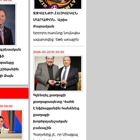
01:49:00
ԶԶՎԱՆՔԻ ՀԱՅԿԱԿԱՆ
ՄԱՐԱԹՈՆ. Արիս
Քարամյան
Երրորդ ռաունդը նույնպես
ավարտվեց։ Եթե առաջին
գրեսական
2026-05-22 01:35:00
ֆի
որանքը
աշինյանին
ի Ձայն
Գլենդել քաղաքի
քաղաքապետը Վահե
00:08:00
Էնֆիաջյանին հանձնեց
քաղաքի
խորհրդանշական
բանալին
Գաղտնիք չէ, որ Միացյալ