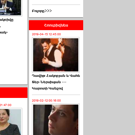
Բոլորը>>>
ակռիվը
Շոուբիզնես
.
րակ»
2019-04-15 12:45:00
Դավիթ Հակոբյան և Վահե
Տեր-Ներսիսյան ---
Կարոտի Կանչով
2019-02-12 00:16:00
21:47:00