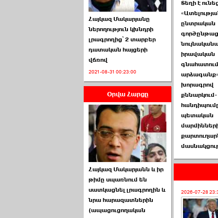
Տեղի է ունե
«Ատելությա
Հայկազ Մակարյանը
ընտրական
ներողություն կխնդրի
գործընթաց
լրագրողից՝ 2 տարբեր
նույնականա
դատական հայցերի
իրավական
վճռով
ՏԵՍԱՆՅՈՒԹ․ Ի՞նչ
գնահատում
2021-08-31 00:23:00
իրավիճակ է այս ›››
արձագանք
խորագրով
Օրվա Հարցը
2026-07-04 10:40:00
քննարկում-
հանդիպումը
պետական
մարմինների
քարտուղար
մասնակցու
Սահմանադրական
Հայկազ Մակարյանն և իր
դատարանը մերժեց ›››
թիմը սպառնում են
սատկացնել լրագրողին և
2026-07-02 00:39:00
2026-07-28 23:
նրա հարազատներին
(ապացուցողական