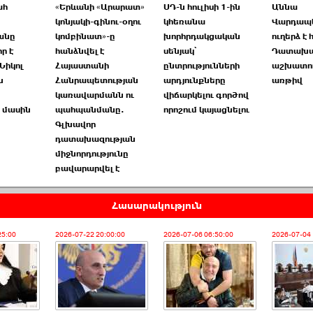
ահ
«Երևանի «Արարատ»
ՍԴ-ն հուլիսի 1-ին
Աննա
կոնյակի-գինու-օղու
կհեռանա
Վարդապ
անը
կոմբինատ»-ը
խորհրդակցական
ուղերձ է 
ր է
հանձնվել է
սենյակ՝
Դատախա
Նիկոլ
Հայաստանի
ընտրությունների
աշխատո
ն
Հանրապետության
արդյունքները
առթիվ
կառավարմանն ու
վիճարկելու գործով
 մասին
պահպանմանը.
որոշում կայացնելու
Գլխավոր
դատախազության
միջնորդությունը
բավարարվել է
Հասարակություն
25:00
2026-07-22 20:00:00
2026-07-06 06:50:00
2026-07-04 