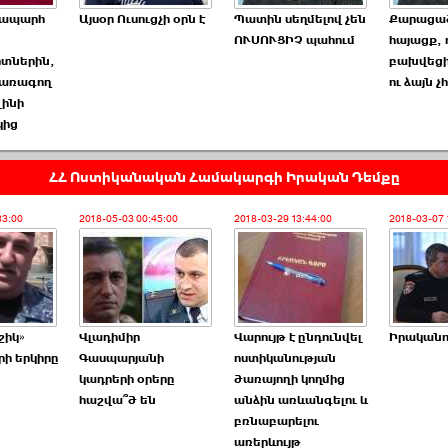
նապարհ
Այսօր Ուսուցչի օրն է
Պատին սեղմելով չեն
Քարացած
ՈՒՍՈՒՑԻՉ պահում
հայացք, 
տներին,
բախվեցի
ճառագող
ու ձայն 
լինի
կից
ՀՀ Ոստիկանական Համակարգի Իրական Դեմքը
33:00
2018-05-03 00:45:00
2018-03-29 13:44:00
2018-03-07 
շիկ»
Վլադիմիր
Վարույթ է ընդունվել
Իրականու
ի երկիրը
Գասպարյանի
ոստիկանության
կադրերի օրերը
ծառայողի կողմից
հաշվա՞ծ են
անձին առևանգելու և
բռնաբարելու
առերևույթ