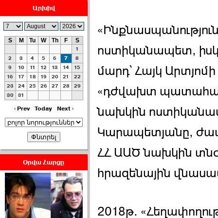
Արխիվ
«Ինքնասպանություն»
S
M
Tu
W
Th
F
S
ոստիկանապետ, իսկ
1
ՀԱՅԱՊԱՀՊԱՆՈՒԹԻՒՆ՝
2
3
4
5
6
7
8
ՀԱՒԱՏՔԻ ԵՒ
մարդ՝ Հայկ Արտյոմի 
9
10
11
12
13
14
15
16
17
18
19
20
21
22
ԿՐԹՈՒԹԵԱՆ
23
24
25
26
27
28
29
ՃԱՆԱՊԱՐՀՈՎ ›››
«դժվախտ պատահարի
30
31
2026-07-06 06:50:00
նախկին ոստիկանապ
‹ Prev
Today
Next ›
Կարապետյանը, ժամ
ՀՀ ԱԱԾ նախկին տնօ
Օրվա Հարցը
հրազենային վնասա
Ամենաշատը էսօրվանից
էի վախենում.Նիկոլայ
Եղիազարյան ›››
2018թ. «Հեղափողու
2026-07-05 23:19:00