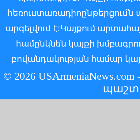
հեռուստառադիոընթերցումն 
արգելվում է:Կայքում արտահ
համընկնեն կայքի խմբագր
բովանդակության համար կայ
© 2026 USArmeniaNews.c
պաշտ