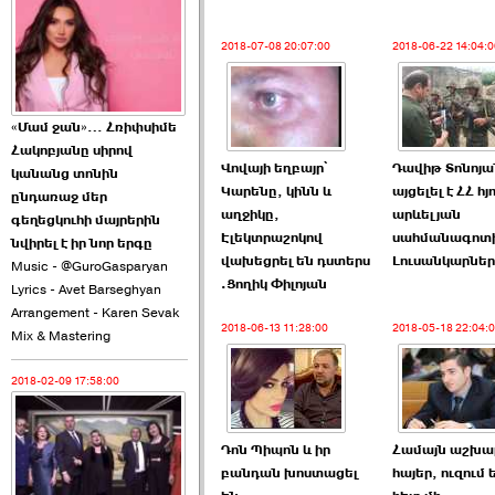
2026-06-10 22:55:00
2018-07-08 20:07:00
2018-06-22 14:04:0
«Մամ ջան»… Հռիփսիմե
Հակոբյանը սիրով
Ուշքի չենք գալիս այն
Վովայի եղբայր՝
Դավիթ Տոնոյա
կանանց տոնին
խայտառակ ›››
Կարենը, կինն և
այցելել է ՀՀ հյ
ընդառաջ մեր
աղջիկը,
արևելյան
գեղեցկուհի մայրերին
2026-06-09 15:05:00
Էլեկտրաշոկով
սահմանագոտ
նվիրել է իր նոր երգը
վախեցրել են դստերս
Լուսանկարներ
Music - @GuroGasparyan
.Ցողիկ Փիլոյան
Lyrics - Avet Barseghyan
Arrangement - Karen Sevak
2018-06-13 11:28:00
2018-05-18 22:04:
Mix & Mastering
2018-02-09 17:58:00
Ծառուկյանի փեսան
վնասել է ›››
Դոն Պիպոն և իր
Համայն աշխա
2026-06-09 07:11:00
բանդան խոստացել
հայեր, ուզում 