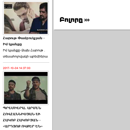
Բոլորը ›››
Հարութ Փամբուկչյան -
Իմ կյանքը
Իմ կյանքը-Ձախ Հարnւթ․
տեuաhnլnվակի պրեմիերա
2017-10-04 14:37:00
ՊՐԵՄԻԵՐԱ. ԱՐՄԵՆ
ՀՈՎՀԱՆՆԻՍՅԱՆ ԵՒ
ՀԱԿՈԲ ՀԱԿՈԲՅԱՆ -
«ԱՐԴՅՈՔ ՈՎՔԵՐ ԵՆ»