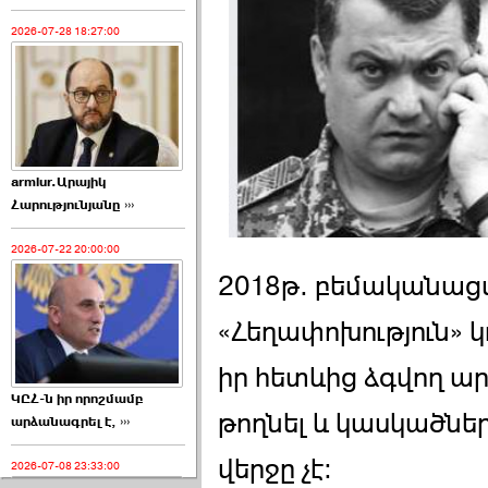
2026-07-28 18:27:00
armlur.Արայիկ
Հարությունյանը ›››
2026-07-22 20:00:00
2018թ. բեմականաց
«Հեղափոխություն» 
իր հետևից ձգվող ար
ԿԸՀ-ն իր որոշմամբ
թողնել և կասկածներ 
արձանագրել է, ›››
վերջը չէ:
2026-07-08 23:33:00