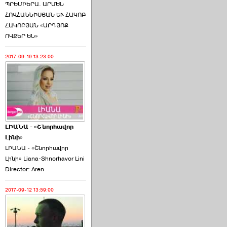
ՊՐԵՄԻԵՐԱ. ԱՐՄԵՆ
ՀՈՎՀԱՆՆԻՍՅԱՆ ԵՒ ՀԱԿՈԲ
ՀԱԿՈԲՅԱՆ «ԱՐԴՅՈՔ
ՈՎՔԵՐ ԵՆ»
2017-09-19 13:23:00
ԼԻԱՆԱ - «Շնորհավոր
Լինի»
ԼԻԱՆԱ - «Շնորհավոր
Լինի» Liana-Shnorhavor Lini
Director: Aren
2017-09-12 13:59:00