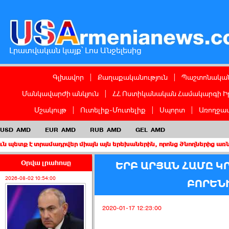
Լրատվական կայք՝ Լոս Անջելեսից
Գլխավոր
|
Քաղաքականություն
|
Պաշտոնական
Մանկավարժի անկյուն
|
ՀՀ Ոստիկանական Համակարգի Ի
Մշակույթ
|
Ուտելիք-Մուտելիք
|
Սպորտ
|
Առողջապ
USD
AMD
EUR
AMD
RUB
AMD
GEL
AMD
րամադրվեր միայն այն երեխաներին, որոնց ծնողներից առնվազն մեկը
Օրվա լրահոսը
ԵՐԲ ԱՐՅԱՆ ՀԱՄԸ Կ
2026-08-02 10:54:00
ԲՈՐԵՆԻ
2020-01-17 12:23:00