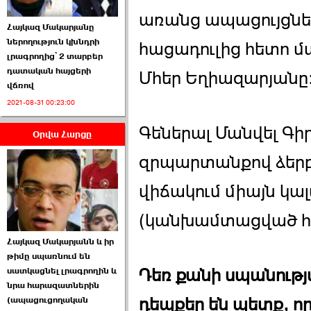
առանց ապացույցներ
Հայկազ Մակարյանը
ներողություն կխնդրի
հացադուլից հետո մ
լրագրողից՝ 2 տարբեր
դատական հայցերի
Մհեր Եղիազարյանը
վճռով
ՏԵՍԱՆՅՈՒԹ․ Ի՞նչ
2021-08-31 00:23:00
իրավիճակ է այս ›››
Գեներալ Մանվել Գ
Օրվա Հարցը
2026-07-04 10:40:00
զրպարտանքով ձերբ
վիճակում միայն կա
(կանխամտացված հա
Սահմանադրական
Հայկազ Մակարյանն և իր
դատարանը մերժեց ›››
թիմը սպառնում են
Դեռ քանի սպանությ
սատկացնել լրագրողին և
2026-07-02 00:39:00
նրա հարազատներին
դեպքեր են պետք, ո
(ապացուցողական