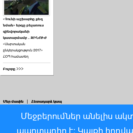
«Չունի աշխարհը քեզ
նման» երգը բելառուս
զինվորականի
կատարմամբ . ԶԻՆՈՒԺ
«Մարտական
ընկերակցություն 2017»
ՀՕՊ համատեղ
Բոլորը >>>
Մեր մասին
|
Հետադարձ կապ
Մեջբերումներ անելիս ակտ
պարտադիր է: Կայքի հոդվ