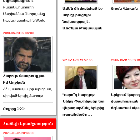
եզրափակչում է
թեկնածու է ընտրվել
Քանոնահարուհի
Ռուբեն Ռուբինյանը ›››
Ամեն մի փակված էջ
Ցռան Վերգոն
Մարիաննա Գևորգյանը
նոր էջ բացելու
համաշխարհային World
2026-06-23 21:28:00
նախադրյալ է.
Անժելա Թովմասյան
2019-05-23 09:05:00
2018-11-01 13:57:00
2018-10-31 13:52:0
«Ժողովուրդ»-ը
հերթական ›››
Հարութ Փամբուկչյան -
Ւմ Աղջկան
2026-06-21 23:00:00
ՀՀ վաստակավոր արտիստ,
Կարո՞ղ է արդյոք
Երկրում կարող
սիրված երգիչ Հարութ
Նիկոլ Փաշինյանը ետ
վստահության
վերադարձնել երկրից
ճգնաժամ սկսվ
Բոլորը >>>
թալանվածը...
Հաճելի Երաժշտություն
armlur.ՔՊ-ի ներսում
սպասում են ›››
2023-03-05 20:48:00