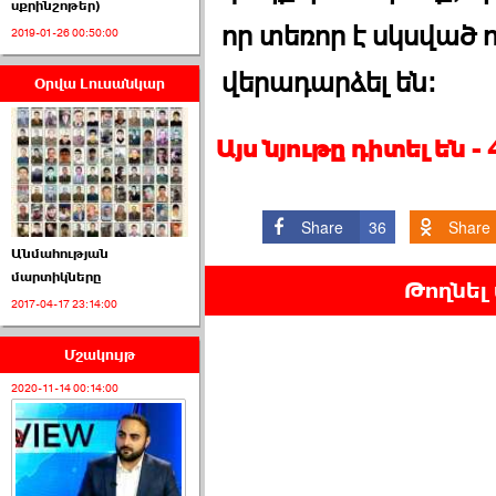
սքրինշոթեր)
որ տեռոր է սկսված 
2019-01-26 00:50:00
վերադարձել են:
Օրվա Լուսանկար
ՈՒՂԻՂ․ ԱԺ-ն
Կառավարության ›››
Այս նյութը դիտել են 
2026-07-01 00:52:00
Share
36
Share
Անմահության
մարտիկները
Թողնել
2017-04-17 23:14:00
ՍԴ-ն հուլիսի 1-ին
կհեռանա ›››
Մշակույթ
2026-07-01 00:08:00
2020-11-14 00:14:00