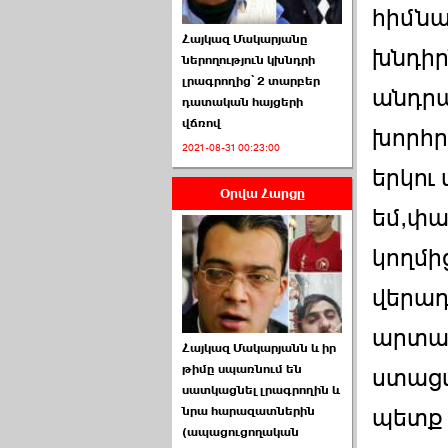
հիմնա
Հայկազ Մակարյանը
խնդիր
ներողություն կխնդրի
լրագրողից՝ 2 տարբեր
անդրա
դատական հայցերի
վճռով
ՏԵՍԱՆՅՈՒԹ․ Ի՞նչ
խորհր
2021-08-31 00:23:00
իրավիճակ է այս ›››
երկու
Օրվա Հարցը
2026-07-04 10:40:00
եմ,փա
կողմի
վերադ
Սահմանադրական
արտաց
Հայկազ Մակարյանն և իր
դատարանը մերժեց ›››
թիմը սպառնում են
ստացվ
սատկացնել լրագրողին և
2026-07-02 00:39:00
պետք 
նրա հարազատներին
(ապացուցողական