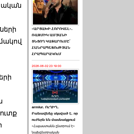
կական
ների
«ԱՐՑԱԽԻ ՀՈՐՈՎԵԼ».
ՌԱԶՄԻԿ ԱՄՅԱՆԻ
ամակով
ՑՆՑՈՂ ԿԱՏԱՐՈւՄԸ՝
ՀԱՆՐԱՊԵՏՈւԹՅԱՆ
ՀՐԱՊԱՐԱԿՈւՄ
2026-06-02 23:19:00
երի
ն
armlur. ՈւՂԻՂ.
մուտք
Բանավեճը սկսված է. որ
ուժերն են մասնակցում
ի
«Հայաստանն ընտրում է»
նախընտրական