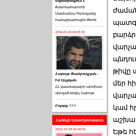
եզրափակչում է
թեկնածու է ընտրվել
Քանոնահարուհի
Ռուբեն Ռուբինյանը ›››
ժաման
Մարիաննա Գևորգյանը
համաշխարհային World
2026-06-23 21:28:00
պատգա
բարձր
2019-05-23 09:05:00
վարչա
պնդու
«Ժողովուրդ»-ը
հերթական ›››
թիվը 
Հարութ Փամբուկչյան -
Ւմ Աղջկան
2026-06-21 23:00:00
մեր հ
ՀՀ վաստակավոր արտիստ,
սիրված երգիչ Հարութ
վարչա
կամ հ
Բոլորը >>>
աշխատ
Հաճելի Երաժշտություն
armlur.ՔՊ-ի ներսում
սպասում են ›››
Եթե հ
2023-03-05 20:48:00