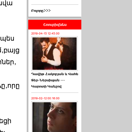
մսվա
Բոլորը>>>
Շոուբիզնես
2019-04-15 12:45:00
ապես
,բայց
ներ,
Դավիթ Հակոբյան և Վահե
Տեր-Ներսիսյան ---
ը,որը
Կարոտի Կանչով
2019-02-12 00:16:00
եցի