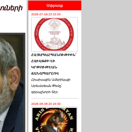
Սփյուռք
ուների
2026-07-08 23:33:00
ՀԱՅԱՊԱՀՊԱՆՈՒԹԻՒՆ՝
ՀԱՒԱՏՔԻ ԵՒ
ԿՐԹՈՒԹԵԱՆ
ՃԱՆԱՊԱՐՀՈՎ
Հիւսիսային Ամերիկայի
Արեւմտեան Թեմը՝
գերաշնորհ Տէր
2026-06-06 20:24:00