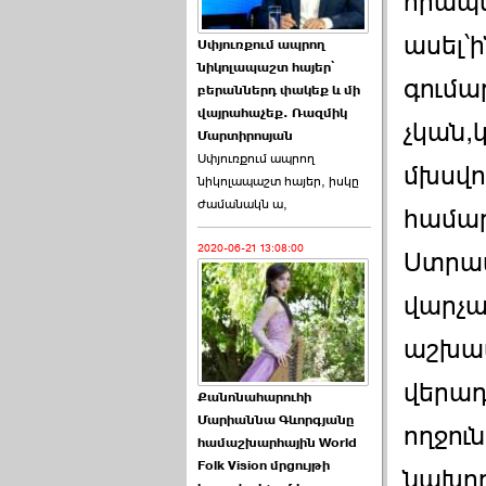
հրապա
Աննա Վարդապետյանն
ասել՝
Սփյուռքում ապրող
ուղերձ է հղել ›››
նիկոլապաշտ հայեր՝
գումա
բերաններդ փակեք և մի
2026-06-25 23:21:00
վայրահաչեք. Ռազմիկ
չկան,
Մարտիրոսյան
Սփյուռքում ապրող
մխսվո
նիկոլապաշտ հայեր, իսկը
ժամանակն ա,
համար
2020-06-21 13:08:00
Պաշտոնակռիվը սկսված
Ստրաս
է. «Հրապարակ» ›››
վարչա
2026-06-25 17:13:00
աշխատ
վերադ
Քանոնահարուհի
Մարիաննա Գևորգյանը
ողջու
համաշխարհային World
Folk Vision մրցույթի
ԱԺ նախագահի
նախո