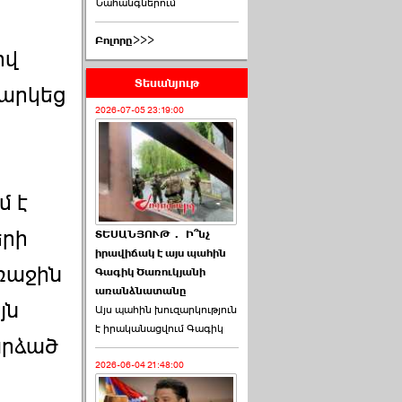
Նահանգներում
Բոլորը>>>
ով
Տեսանյութ
եարկեց
2026-07-05 23:19:00
մ է
երի
ՏԵՍԱՆՅՈՒԹ․ Ի՞նչ
իրավիճակ է այս պահին
ռաջին
Գագիկ Ծառուկյանի
առանձնատանը
յն
Այս պահին խուզարկություն
է իրականացվում Գագիկ
արձած
2026-06-04 21:48:00