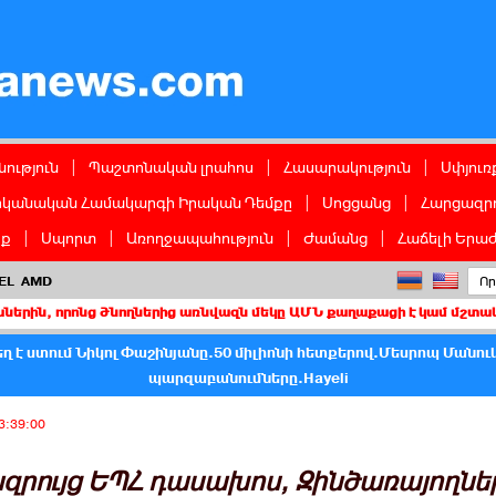
ց
ություն
|
Պաշտոնական լրահոս
|
Հասարակություն
|
Սփյուռ
իկանական Համակարգի Իրական Դեմքը
|
Սոցցանց
|
Հարցազրո
իք
|
Սպորտ
|
Առողջապահություն
|
Ժամանց
|
Հաճելի Երաժ
EL
AMD
նց ծնողներից առնվազն մեկը ԱՄՆ քաղաքացի է կամ մշտական բնակիչ
ղ է ստում Նիկոլ Փաշինյանը.50 միլիոնի հետքերով.Մեսրոպ Մանու
պարզաբանումները.Hayeli
3:39:00
զրույց ԵՊՀ դասախոս, Զինծառայողնե