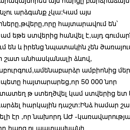
րակայնորեն այս հարցը բարձրաձայնե
ինչու արձգանք չկա:Կամ այս
րները,թվերը,որը հայտարավում են՝
կամ եթե ստվերից հանվել է,այդ գումա
ւմ են և իրենց նպատակին չեն ծառայու
 շատ անհասկանալի ձևով,
բուրգում,ամենաբարձր ամբիոնից մե
պետը հայտարարեց,որ 50 000 նոր
ատեղ թ ստեղծվել կամ ստվերից ետ 
արձել հարկային դաշտ:Ինձ համար շ
նելի էր ,որ նախորդ ԱԺ -կառավարությ
րդ հարց ու պատասխանի