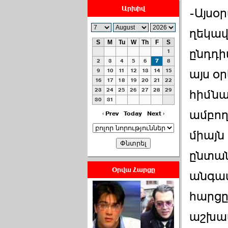
Արխիվ
-Այսօ
ղեկավ
S
M
Tu
W
Th
F
S
ընդդի
1
ՀԱՅԱՊԱՀՊԱՆՈՒԹԻՒՆ՝
2
3
4
5
6
7
8
ՀԱՒԱՏՔԻ ԵՒ
այս օ
9
10
11
12
13
14
15
16
17
18
19
20
21
22
ԿՐԹՈՒԹԵԱՆ
23
24
25
26
27
28
29
հիմնա
ՃԱՆԱՊԱՐՀՈՎ ›››
30
31
ամբող
2026-07-06 06:50:00
‹ Prev
Today
Next ›
միայն
ընտան
Օրվա Հարցը
անգամ
Ամենաշատը էսօրվանից
հարցը
էի վախենում.Նիկոլայ
Եղիազարյան ›››
աշխատ
2026-07-05 23:19:00