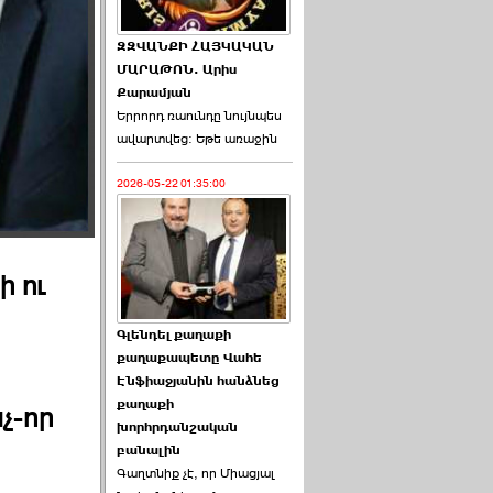
ԶԶՎԱՆՔԻ ՀԱՅԿԱԿԱՆ
ՄԱՐԱԹՈՆ. Արիս
Քարամյան
Երրորդ ռաունդը նույնպես
ավարտվեց։ Եթե առաջին
2026-05-22 01:35:00
ի ու
Գլենդել քաղաքի
քաղաքապետը Վահե
Էնֆիաջյանին հանձնեց
քաղաքի
չ-որ
խորհրդանշական
բանալին
Գաղտնիք չէ, որ Միացյալ