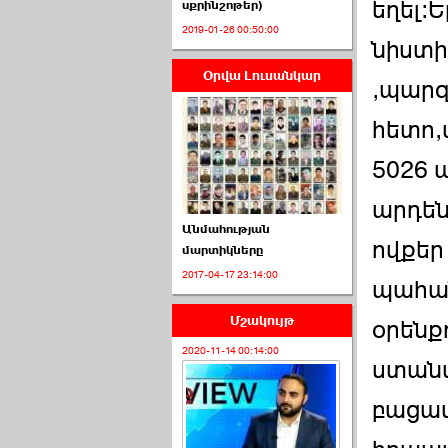
եղել:
սքրինշոթեր)
2019-01-26 00:50:00
նիստի
Օրվա Լուսանկար
ՈՒՂԻՂ․ ԱԺ-ն
,պարզ
Կառավարության ›››
հետո,
2026-07-01 00:52:00
5026 
արդեն
Անմահության
ովքեր
մարտիկները
2017-04-17 23:14:00
ՍԴ-ն հուլիսի 1-ին
պահան
կհեռանա ›››
Մշակույթ
օրենք
2026-07-01 00:08:00
2020-11-14 00:14:00
ստանա
բացաս