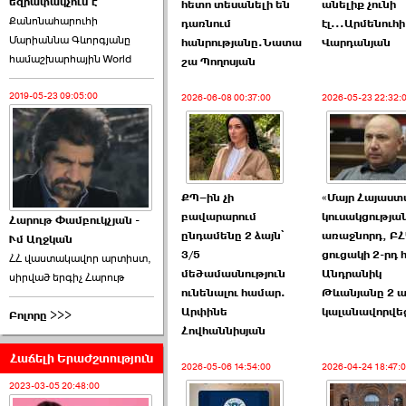
եզրափակչում է
թեկնածու է ընտրվել
հետո տեսանելի են
անելիք չունի
Քանոնահարուհի
Ռուբեն Ռուբինյանը ›››
դառնում
էլ...Արմենուհի
Մարիաննա Գևորգյանը
հանրությանը.Նատա
Վարդանյան
համաշխարհային World
2026-06-23 21:28:00
շա Պողոսյան
2019-05-23 09:05:00
2026-06-08 00:37:00
2026-05-23 22:32:
«Ժողովուրդ»-ը
ՔՊ–ին չի
«Մայր Հայաստ
հերթական ›››
բավարարում
կուսակցությա
Հարութ Փամբուկչյան -
ընդամենը 2 ձայն՝
առաջնորդ, Բ
Ւմ Աղջկան
2026-06-21 23:00:00
3/5
ցուցակի 2-րդ
ՀՀ վաստակավոր արտիստ,
մեծամասնություն
Անդրանիկ
սիրված երգիչ Հարութ
ունենալու համար.
Թևանյանը 2 ա
Արփինե
կալանավորվե
Բոլորը >>>
Հովհաննիսյան
Հաճելի Երաժշտություն
armlur.ՔՊ-ի ներսում
2026-05-06 14:54:00
2026-04-24 18:47:
սպասում են ›››
2023-03-05 20:48:00