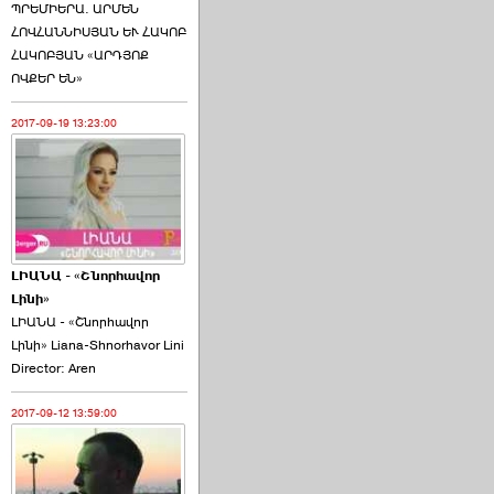
ՊՐԵՄԻԵՐԱ. ԱՐՄԵՆ
ՀՈՎՀԱՆՆԻՍՅԱՆ ԵՒ ՀԱԿՈԲ
ՀԱԿՈԲՅԱՆ «ԱՐԴՅՈՔ
ՈՎՔԵՐ ԵՆ»
2017-09-19 13:23:00
ԼԻԱՆԱ - «Շնորհավոր
Լինի»
ԼԻԱՆԱ - «Շնորհավոր
Լինի» Liana-Shnorhavor Lini
Director: Aren
2017-09-12 13:59:00