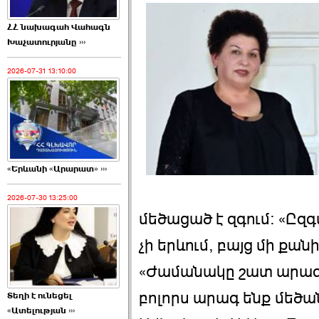
ՀՀ նախագահ Վահագն
Խաչատուրյանը ›››
2026-07-31 13:10:00
«Երևանի «Արարատ» ›››
2026-07-30 13:25:00
մեծացած է զգում: «Ըզգ
չի երևում, բայց մի քան
«Ժամանակը շատ արագ է 
բոլորս արագ ենք մեծա
Տեղի է ունեցել
«Ատելության ›››