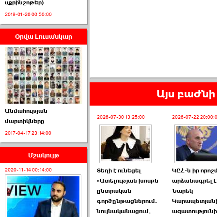
սքրինշոթեր)
2019-01-26 00:50:00
Օրվա Լուսանկար
ՈՒՂԻՂ․ ԱԺ-ն
Կառավարության ›››
2026-07-01 00:52:00
Այս բաժնի 
Անմահության
2026-07-30 13:25:00
2026-07-22 20:00:
մարտիկները
2017-04-17 23:14:00
ՍԴ-ն հուլիսի 1-ին
կհեռանա ›››
Մշակույթ
2026-07-01 00:08:00
Տեղի է ունեցել
ԿԸՀ-ն իր որո
2020-11-14 00:14:00
«Ատելության խոսքն
արձանագրել է,
ընտրական
Նարեկ
գործընթացներում.
Կարապետյան
նույնականացում,
ազատություն