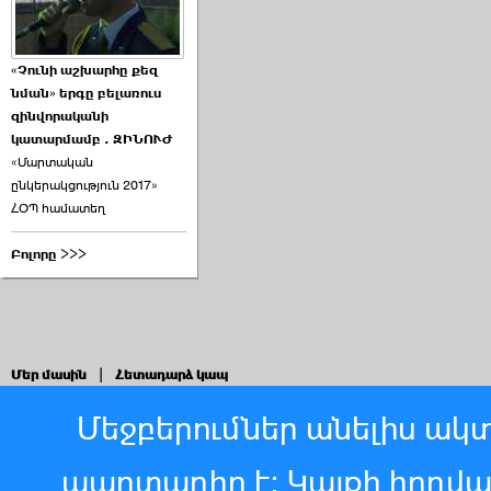
«Չունի աշխարհը քեզ
նման» երգը բելառուս
զինվորականի
կատարմամբ . ԶԻՆՈՒԺ
«Մարտական
ընկերակցություն 2017»
ՀՕՊ համատեղ
Բոլորը >>>
Մեր մասին
|
Հետադարձ կապ
Մեջբերումներ անելիս ակտ
պարտադիր է: Կայքի հոդվ