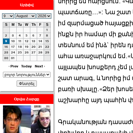
նորից եմ հարցնում. «Կ
Արխիվ
պատճառը...»: Նա շատ կա
իմ զարմացած հայացքի
S
M
Tu
W
Th
F
S
1
ինքն իր համար մի քանի
ՀԱՅԱՊԱՀՊԱՆՈՒԹԻՒՆ՝
2
3
4
5
6
7
8
ՀԱՒԱՏՔԻ ԵՒ
9
10
11
12
13
14
15
տեսնում եմ ինձ` իրեն 
16
17
18
19
20
21
22
ԿՐԹՈՒԹԵԱՆ
23
24
25
26
27
28
29
ՃԱՆԱՊԱՐՀՈՎ ›››
ահա առաջարկում եմ.«
30
31
այլապես խոսքերդ չեմ լս
2026-07-06 06:50:00
‹ Prev
Today
Next ›
շատ արագ, և նորից իմ
բառի սխալը.«Ձեր խոսե
աշխարհը այդ պահին փոխ
Օրվա Հարցը
Ամենաշատը էսօրվանից
էի վախենում.Նիկոլայ
Եղիազարյան ›››
Գրականության դասաժ
2026-07-05 23:19:00