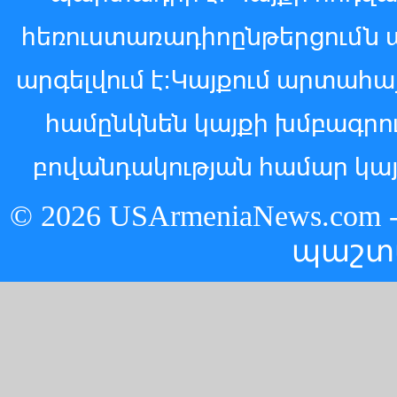
հեռուստառադիոընթերցումն 
արգելվում է:Կայքում արտահ
համընկնեն կայքի խմբագր
բովանդակության համար կայ
© 2026 USArmeniaNews.c
պաշտ