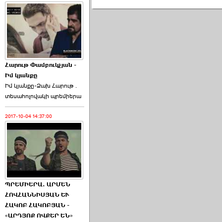
Հարութ Փամբուկչյան -
Իմ կյանքը
Իմ կյանքը-Ձախ Հարnւթ․
տեuաhnլnվակի պրեմիերա
2017-10-04 14:37:00
ՊՐԵՄԻԵՐԱ. ԱՐՄԵՆ
ՀՈՎՀԱՆՆԻՍՅԱՆ ԵՒ
ՀԱԿՈԲ ՀԱԿՈԲՅԱՆ -
«ԱՐԴՅՈՔ ՈՎՔԵՐ ԵՆ»