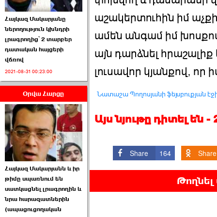
փոխվող և դասարանի 
աշակերտուհին իմ աչքին 
Հայկազ Մակարյանը
ներողություն կխնդրի
ամեն անգամ իմ խոսքով
լրագրողից՝ 2 տարբեր
դատական հայցերի
այն դարձնել հրաշալիք 
վճռով
ՏԵՍԱՆՅՈՒԹ․ Ի՞նչ
լուսավոր կյանքով, որ իմ
2021-08-31 00:23:00
իրավիճակ է այս ›››
Նատաշա Պողոսյանի ֆեյսբուքյան էջ
Օրվա Հարցը
2026-07-04 10:40:00
Այս նյութը դիտել են 
Share
164
Share
Սահմանադրական
Հայկազ Մակարյանն և իր
դատարանը մերժեց ›››
Թողնել
թիմը սպառնում են
սատկացնել լրագրողին և
2026-07-02 00:39:00
նրա հարազատներին
(ապացուցողական