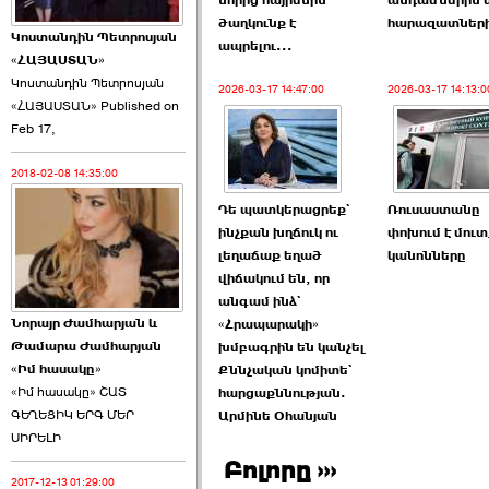
նորից հայրենին
անդամներին 
ծաղկունք է
հարազատներ
Կոստանդին Պետրոսյան
ապրելու...
«ՀԱՅԱՍՏԱՆ»
Կոստանդին Պետրոսյան
2026-03-17 14:47:00
2026-03-17 14:13:0
«ՀԱՅԱՍՏԱՆ» Published on
Այս ընդդիմությունը
Feb 17,
կվերցնի ›››
2018-02-08 14:35:00
2026-06-09 00:41:00
Դե պատկերացրեք`
Ռուսաստանը
ինչքան խղճուկ ու
փոխում է մուտ
լեղաճաք եղած
կանոնները
վիճակում են, որ
անգամ ինձ`
Նորայր Ժամհարյան և
«Հրապարակի»
Որպես ընդդիմադիր
Թամարա Ժամհարյան
խմբագրին են կանչել
ընտրող՝ ›››
«Իմ հասակը»
Քննչական կոմիտե`
«Իմ հասակը» ՇԱՏ
հարցաքննության.
ԳԵՂԵՑԻԿ ԵՐԳ ՄԵՐ
Արմինե Օհանյան
ՍԻՐԵԼԻ
Բոլորը ›››
2017-12-13 01:29:00