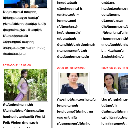
իրավական
զրկելու
գնահատում և
համաձայնությ
Աննա Վարդապետյանն
Սփյուռքում ապրող
արձագանք»
ստանալու
ուղերձ է հղել ›››
նիկոլապաշտ հայեր՝
խորագրով
վերաբերյալ
բերաններդ փակեք և մի
քննարկում-
միջնորդությա
2026-06-25 23:21:00
վայրահաչեք. Ռազմիկ
հանդիպումը՝
քննարկումն ի
Մարտիրոսյան
պետական
լիազորություն
Սփյուռքում ապրող
մարմինների մամուլի
շրջանակներից
նիկոլապաշտ հայեր, իսկը
քարտուղարների
է․ Վահագն
ժամանակն ա,
մասնակցությամբ
Հովակիմյան
2020-06-21 13:08:00
Պաշտոնակռիվը սկսված
2026-06-10 22:55:00
2026-06-09 07:11:
է. «Հրապարակ» ›››
2026-06-25 17:13:00
Ուշքի չենք գալիս այն
Այս ընդդիմութ
Քանոնահարուհի
խայտառակ
կվերցնի
Մարիաննա Գևորգյանը
խախտումներից, որ
մանդատները 
համաշխարհային World
այս օրերին
գլխիկոր կգնա
Folk Vision մրցույթի
ԱԺ նախագահի
ընտրություններից
խորհրդարան. 