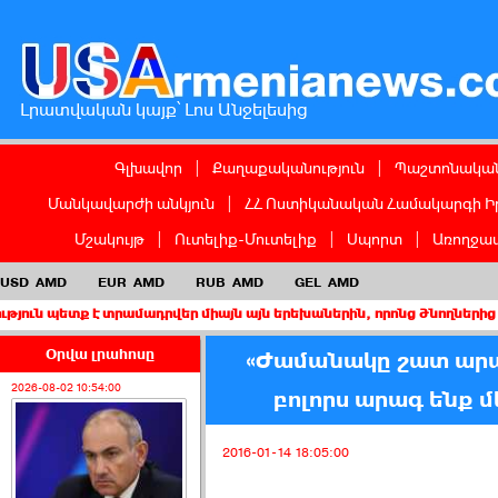
Լրատվական կայք՝ Լոս Անջելեսից
Գլխավոր
|
Քաղաքականություն
|
Պաշտոնական
Մանկավարժի անկյուն
|
ՀՀ Ոստիկանական Համակարգի Ի
Մշակույթ
|
Ուտելիք-Մուտելիք
|
Սպորտ
|
Առողջապ
USD
AMD
EUR
AMD
RUB
AMD
GEL
AMD
 է տրամադրվեր միայն այն երեխաներին, որոնց ծնողներից առնվազն 
Օրվա լրահոսը
«Ժամանակը շատ արագ 
2026-08-02 10:54:00
բոլորս արագ ենք մ
2016-01-14 18:05:00