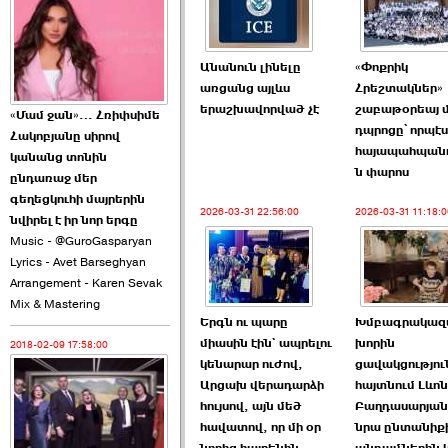
2026-06-10 22:55:00
Անանուն լինելը
«Փոքրիկ
առցանց այլևս
Հրեշտակներ»
երաշխավորված չէ
շաբաթօրեայ մ
«Մամ ջան»… Հռիփսիմե
դպրոցը՝ որպէս
Հակոբյանը սիրով
հայապահպան
Ուշքի չենք գալիս այն
կանանց տոնին
ն փարոս
խայտառակ ›››
ընդառաջ մեր
գեղեցկուհի մայրերին
2026-03-31 22:56:00
2026-03-31 11:18:0
2026-06-09 15:05:00
նվիրել է իր նոր երգը
Music - @GuroGasparyan
Lyrics - Avet Barseghyan
Arrangement - Karen Sevak
Mix & Mastering
Երգն ու պարը
Խմբագրակազմ
միասին էին` ապրելու
խորին
2018-02-09 17:58:00
Ծառուկյանի փեսան
կենարար ուժով,
ցավակցությու
վնասել է ›››
Արցախ վերադարձի
հայտնում Լևոն
հույսով, այն մեծ
Բաղդասարյան
2026-06-09 07:11:00
հավատով, որ մի օր
նրա ընտանիք