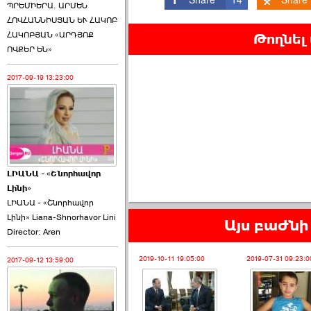
ՊՐԵՄԻԵՐԱ. ԱՐՄԵՆ
ՀՈՎՀԱՆՆԻՍՅԱՆ ԵՒ ՀԱԿՈԲ
ՀԱԿՈԲՅԱՆ «ԱՐԴՅՈՔ
Թողնել
ՈՎՔԵՐ ԵՆ»
2017-09-19 13:23:00
ԼԻԱՆԱ - «Շնորհավոր
Լինի»
ԼԻԱՆԱ - «Շնորհավոր
Լինի» Liana-Shnorhavor Lini
Այս բաժնի 
Director: Aren
2019-10-11 19:05:00
2019-07-31 09:23:0
2017-09-12 13:59:00