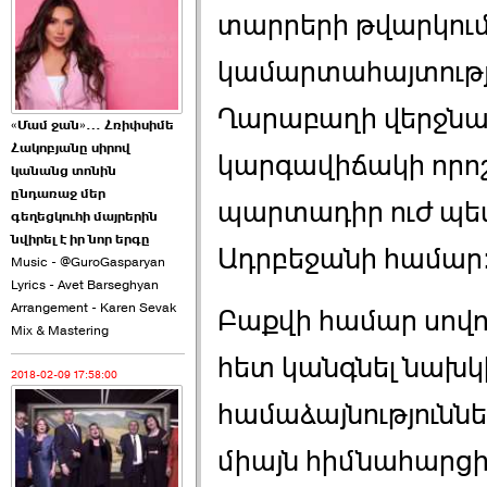
2026-06-10 22:55:00
տարրերի թվարկումը
կամարտահայտությա
Ղարաբաղի վերջն
«Մամ ջան»… Հռիփսիմե
Հակոբյանը սիրով
կարգավիճակի որոշ
Ուշքի չենք գալիս այն
կանանց տոնին
խայտառակ ›››
ընդառաջ մեր
պարտադիր ուժ պետ
գեղեցկուհի մայրերին
2026-06-09 15:05:00
նվիրել է իր նոր երգը
Ադրբեջանի համար
Music - @GuroGasparyan
Lyrics - Avet Barseghyan
Arrangement - Karen Sevak
Բաքվի համար սովո
Mix & Mastering
հետ կանգնել նախկ
2018-02-09 17:58:00
Ծառուկյանի փեսան
վնասել է ›››
համաձայնություննե
2026-06-09 07:11:00
միայն հիմնահարցի