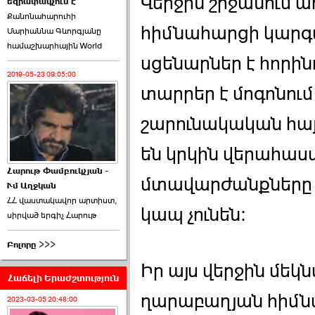
Վերջին շրջանում 
եզրափակչում է
թեկնածու է ընտրվել
Քանոնահարուհի
Ռուբեն Ռուբինյանը ›››
հիմնահարցի կարգ
Մարիաննա Գևորգյանը
համաշխարհային World
2026-06-23 21:28:00
սցենարներ է հորին
2019-05-23 09:05:00
տարրեր է մոգոնու
շարունակական հայ
«Ժողովուրդ»-ը
են կրկին վերահաստ
հերթական ›››
Հարութ Փամբուկչյան -
մտավարժանքները ի
Ւմ Աղջկան
2026-06-21 23:00:00
ՀՀ վաստակավոր արտիստ,
կապ չունեն:
սիրված երգիչ Հարութ
Բոլորը >>>
Իր այս վերջին մեկ
Հաճելի Երաժշտություն
armlur.ՔՊ-ի ներսում
ղարաբաղյան հիմն
սպասում են ›››
2023-03-05 20:48:00