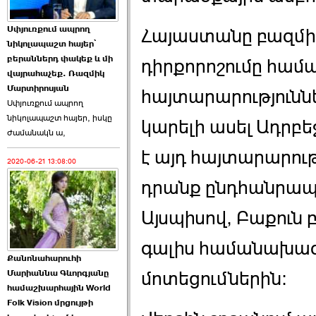
Աննա Վարդապետյանն
Սփյուռքում ապրող
Հայաստանը բազմի
ուղերձ է հղել ›››
նիկոլապաշտ հայեր՝
բերաններդ փակեք և մի
դիրքորոշումը համ
2026-06-25 23:21:00
վայրահաչեք. Ռազմիկ
Մարտիրոսյան
հայտարարություններ
Սփյուռքում ապրող
նիկոլապաշտ հայեր, իսկը
կարելի ասել Ադրբե
ժամանակն ա,
է այդ հայտարարութ
2020-06-21 13:08:00
Պաշտոնակռիվը սկսված
է. «Հրապարակ» ›››
դրանք ընդհանրապես
2026-06-25 17:13:00
Այսպիսով, Բաքուն 
գալիս համանախագ
Քանոնահարուհի
Մարիաննա Գևորգյանը
մոտեցումներին:
համաշխարհային World
Folk Vision մրցույթի
ԱԺ նախագահի