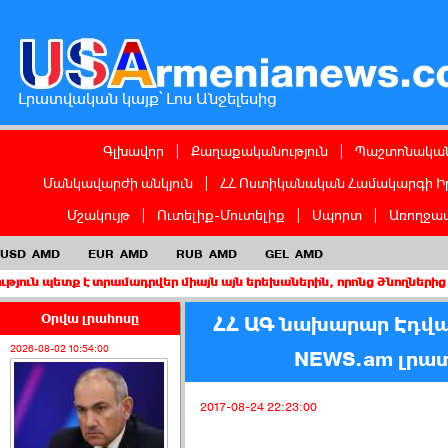
Լրատվական կայք՝ Լոս Անջելեսից
Գլխավոր
|
Քաղաքականություն
|
Պաշտոնական
Մանկավարժի անկյուն
|
ՀՀ Ոստիկանական Համակարգի Ի
Մշակույթ
|
Ուտելիք-Մուտելիք
|
Սպորտ
|
Առողջապ
USD
AMD
EUR
AMD
RUB
AMD
GEL
AMD
է տրամադրվեր միայն այն երեխաներին, որոնց ծնողներից առնվազն մ
Օրվա լրահոսը
ՀՀ ԱԳ նախարար Էդվ
2026-08-02 10:54:00
NEWS.am լրա
2017-08-24 22:23:00