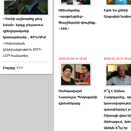
Սինանյանը
Եթե ես լինեի
«պայթեցրեց»
Արցախի նախ
«Չունի աշխարհը քեզ
Փաշինյանի փուչիկը.
նման» երգը բելառուս
«168 »
զինվորականի
կատարմամբ . ԶԻՆՈՒԺ
«Մարտական
ընկերակցություն 2017»
ՀՕՊ համատեղ
2019-03-04 13:18:00
2019-02-24 21:40:0
Բոլորը >>>
Մանկավարժ
Ո՞վ է Աննա
Նատաշա Պողոսյանի
Հակոբյանը, որ
դիմանկարը
կառավարությո
գրասենյակ է բ
Ռիտայի վրա է
ծիծաղում, խե
կնիկն ի՞նչ էր