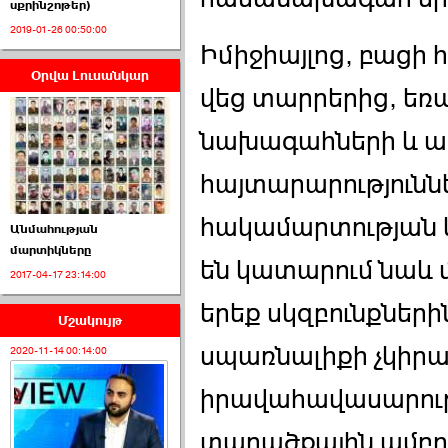
սքրինշոթեր)
2019-01-26 00:50:00
Իմիջիայլոց, բացի
Օրվա Լուսանկար
ՈՒՂԻՂ․ ԱԺ-ն
վեց տարրերից, ե
Կառավարության ›››
նախագահների և 
2026-07-01 00:52:00
հայտարարությունն
հակամարտության կ
Անմահության
մարտիկները
են կատարում նաև 
2017-04-17 23:14:00
ՍԴ-ն հուլիսի 1-ին
կհեռանա ›››
երեք սկզբունքներին
Մշակույթ
2026-07-01 00:08:00
սպառնալիքի չկիրա
2020-11-14 00:14:00
իրավահավասարությ
տարածքային ամբո