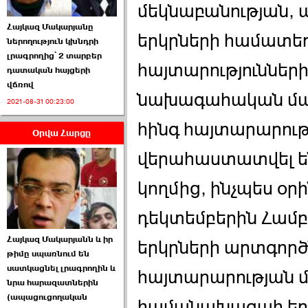
մեկնաբանության,
Հայկազ Մակարյանը
երկրների համատեղ
ներողություն կխնդրի
լրագրողից՝ 2 տարբեր
հայտարություններ
դատական հայցերի
վճռով
ՏԵՍԱՆՅՈՒԹ․ Ի՞նչ
նախագահական մա
2021-08-31 00:23:00
իրավիճակ է այս ›››
հինգ հայտարարությ
Օրվա Հարցը
2026-07-04 10:40:00
վերահաստատվել 
կողմից, ինչպես օ
դեկտեմբերին Համ
Սահմանադրական
Հայկազ Մակարյանն և իր
դատարանը մերժեց ›››
երկրների արտգոր
թիմը սպառնում են
սատկացնել լրագրողին և
2026-07-02 00:39:00
հայտարարության մե
նրա հարազատներին
(ապացուցողական
համանախագահ երկր