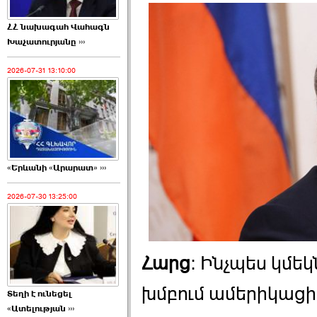
ՀՀ նախագահ Վահագն
Խաչատուրյանը ›››
2026-07-31 13:10:00
«Երևանի «Արարատ» ›››
2026-07-30 13:25:00
Հարց
: Ինչպես կմե
խմբում ամերիկաց
Տեղի է ունեցել
«Ատելության ›››