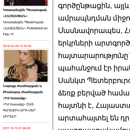
գործընթացին, այլ
Կոստանդին Պետրոսյան
ամրապնդման միջո
«ՀԱՅԱՍՏԱՆ»
Կոստանդին Պետրոսյան
Մասնավորապես, Հ
«ՀԱՅԱՍՏԱՆ» Published on
Այս ընդդիմությունը
Feb 17,
կվերցնի ›››
երկրների արտգոր
2018-02-08 14:35:00
2026-06-09 00:41:00
հայտարարությունը
պահանջում էր իրա
Սանկտ Պետերբուր
Նորայր Ժամհարյան և
Որպես ընդդիմադիր
ձեռք բերված համաձ
Թամարա Ժամհարյան
ընտրող՝ ›››
«Իմ հասակը»
հայտնի է, Հայաստ
«Իմ հասակը» ՇԱՏ
ԳԵՂԵՑԻԿ ԵՐԳ ՄԵՐ
արտահայտել են դր
ՍԻՐԵԼԻ
2017-12-13 01:29:00