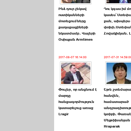
Ինձ դուր չեկավ
Դու կգաս իմ մ
ոստիկանների
կասես՝ Ստեփ
մոտեցումները
ջան, ախպերս
քաղաքացիների
փոխի.Ստեփա
նկատմամբ. Վալերի
Հովակիմյան. L
Օսիպյան Armtimes
2017-08-07 16:14:00
2017-07-31 14:59:0
Փուլեր, որ անցնում է
Եթե շտեմարա
մարդը
հանվեն,
հանցագործություն
համատարած
կատարելուց առաջ
անգրագիտութ
Lragir
կտիրի. Փառա
Մեյթիխանյան
Hraparak