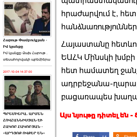
պատրաստակամությո
հրաժարվում է, հետ
հանձնառություններ
Հարութ Փամբուկչյան -
Հայաստանը հետևող
Իմ կյանքը
Իմ կյանքը-Ձախ Հարnւթ․
ԵԱՀԿ Մինսկի խմբ
տեuաhnլnվակի պրեմիերա
հետ համատեղ ջանք
2017-10-04 14:37:00
ադրբեջանա-ղարա
բացառապես խաղա
Այս նյութը դիտել են 
ՊՐԵՄԻԵՐԱ. ԱՐՄԵՆ
ՀՈՎՀԱՆՆԻՍՅԱՆ ԵՒ
ՀԱԿՈԲ ՀԱԿՈԲՅԱՆ -
«ԱՐԴՅՈՔ ՈՎՔԵՐ ԵՆ»
Share
14
Share