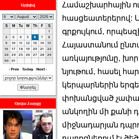
Համաշխարհային ո
Արխիվ
հասցեատերերով: 
S
M
Tu
W
Th
F
S
գրքույկում, որպե
1
ՀԱՅԱՊԱՀՊԱՆՈՒԹԻՒՆ՝
2
3
4
5
6
7
8
Հայաստանում ընտ
ՀԱՒԱՏՔԻ ԵՒ
9
10
11
12
13
14
15
16
17
18
19
20
21
22
ԿՐԹՈՒԹԵԱՆ
23
24
25
26
27
28
29
առկայությունը, խո
ՃԱՆԱՊԱՐՀՈՎ ›››
30
31
2026-07-06 06:50:00
նյութում, հասել հ
‹ Prev
Today
Next ›
կերպարներին երգե
փոխանցված չափածո
Օրվա Հարցը
անկողին մի քանի 
Ամենաշատը էսօրվանից
էի վախենում.Նիկոլայ
միջնադարյան դպրո
Եղիազարյան ›››
դպրոցներում էլ ծե
2026-07-05 23:19:00