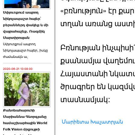
«բռնություն» էր ք
Աննա Վարդապետյանն
Սփյուռքում ապրող
ուղերձ է հղել ›››
նիկոլապաշտ հայեր՝
տղան առանց աստիճա
բերաններդ փակեք և մի
2026-06-25 23:21:00
վայրահաչեք. Ռազմիկ
Մարտիրոսյան
Սփյուռքում ապրող
Բռնության ինչպիսի
նիկոլապաշտ հայեր, իսկը
ժամանակն ա,
քսանամյա վաղեմությ
2020-06-21 13:08:00
Պաշտոնակռիվը սկսված
Հայաստանի նկատ
է. «Հրապարակ» ›››
ծրագրեր են կազմվ
2026-06-25 17:13:00
տասնամյակ:
Քանոնահարուհի
Մարիաննա Գևորգյանը
Մարիետա Խաչատրյան
համաշխարհային World
Folk Vision մրցույթի
ԱԺ նախագահի