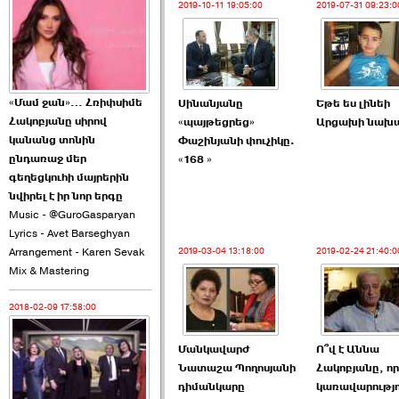
2019-10-11 19:05:00
2019-07-31 09:23:0
2026-06-10 22:55:00
«Մամ ջան»… Հռիփսիմե
Սինանյանը
Եթե ես լինեի
Հակոբյանը սիրով
«պայթեցրեց»
Արցախի նախ
Ուշքի չենք գալիս այն
կանանց տոնին
Փաշինյանի փուչիկը.
խայտառակ ›››
ընդառաջ մեր
«168 »
գեղեցկուհի մայրերին
2026-06-09 15:05:00
նվիրել է իր նոր երգը
Music - @GuroGasparyan
Lyrics - Avet Barseghyan
Arrangement - Karen Sevak
2019-03-04 13:18:00
2019-02-24 21:40:0
Mix & Mastering
2018-02-09 17:58:00
Ծառուկյանի փեսան
վնասել է ›››
Մանկավարժ
Ո՞վ է Աննա
Նատաշա Պողոսյանի
Հակոբյանը, որ
2026-06-09 07:11:00
դիմանկարը
կառավարությո