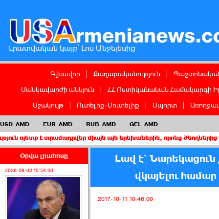
Լրատվական կայք՝ Լոս Անջելեսից
Գլխավոր
|
Քաղաքականություն
|
Պաշտոնական
Մանկավարժի անկյուն
|
ՀՀ Ոստիկանական Համակարգի Ի
Մշակույթ
|
Ուտելիք-Մուտելիք
|
Սպորտ
|
Առողջապ
USD
AMD
EUR
AMD
RUB
AMD
GEL
AMD
է տրամադրվեր միայն այն երեխաներին, որոնց ծնողներից առնվազն 
Օրվա լրահոսը
Լավ է` Նարեկացուն 
2026-08-02 10:54:00
վկայելու համար
2017-10-11 10:46:00