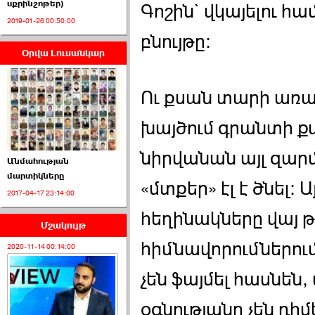
սքրինշոթեր)
Գոշին` վկայելու հ
2019-01-26 00:50:00
բնույթը:
Օրվա Լուսանկար
ՈՒՂԻՂ․ ԱԺ-ն
Կառավարության ›››
Ու քսան տարի առաջ
2026-07-01 00:52:00
խայծում գրանտի ք
նիրվանան այլ զար
Անմահության
մարտիկները
«մտքեր» էլ է ծնել:
2017-04-17 23:14:00
ՍԴ-ն հուլիսի 1-ին
կհեռանա ›››
հեղինակները վայ թ
Մշակույթ
2026-07-01 00:08:00
հիմնավորումներու
2020-11-14 00:14:00
չեն ֆայմել հասնեն
օգնությանը չեն դի