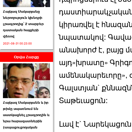
դաստիարակչական մ
Հայկազ Մակարյանը
ներողություն կխնդրի
կիրառվել է հնազանդ
լրագրողից՝ 2 տարբեր
դատական հայցերի
նպատակով: Գավա
վճռով
ՏԵՍԱՆՅՈՒԹ․ Ի՞նչ
2021-08-31 00:23:00
իրավիճակ է այս ›››
անախորժ է, բայց մ
Օրվա Հարցը
2026-07-04 10:40:00
այդ«խրատը» Գրիգո
ամենակարեւորը», գր
Գալստյան` քննազնն
Սահմանադրական
Տաթեւացուն:
Հայկազ Մակարյանն և իր
դատարանը մերժեց ›››
թիմը սպառնում են
սատկացնել լրագրողին և
2026-07-02 00:39:00
նրա հարազատներին
Լավ է` Նարեկացուն
(ապացուցողական