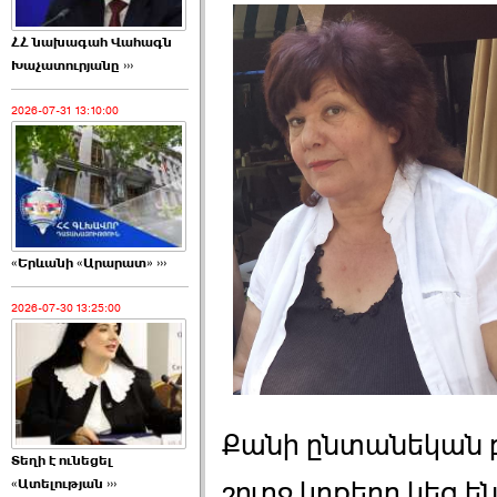
ՀՀ նախագահ Վահագն
Խաչատուրյանը ›››
2026-07-31 13:10:00
«Երևանի «Արարատ» ›››
2026-07-30 13:25:00
Քանի ընտանեկան բ
Տեղի է ունեցել
շուրջ կրքերը կեզ 
«Ատելության ›››