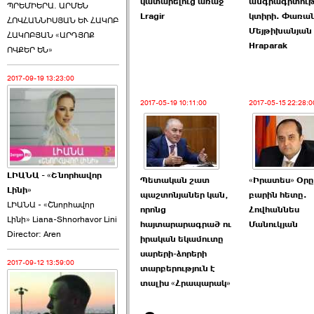
կատարելուց առաջ
անգրագիտութ
ՊՐԵՄԻԵՐԱ. ԱՐՄԵՆ
Lragir
կտիրի. Փառա
ՀՈՎՀԱՆՆԻՍՅԱՆ ԵՒ ՀԱԿՈԲ
Մեյթիխանյան
ՀԱԿՈԲՅԱՆ «ԱՐԴՅՈՔ
Hraparak
ՈՎՔԵՐ ԵՆ»
2017-09-19 13:23:00
2017-05-19 10:11:00
2017-05-15 22:28:0
ԼԻԱՆԱ - «Շնորհավոր
Պետական շատ
«Իրատես» Օրը
Լինի»
պաշտոնյաներ կան,
բարին հետը.
ԼԻԱՆԱ - «Շնորհավոր
որոնց
Հովհաննես
Լինի» Liana-Shnorhavor Lini
հայտարարագրած ու
Մանուկյան
Director: Aren
իրական եկամուտը
սարերի-ձորերի
2017-09-12 13:59:00
տարբերություն է
տալիս «Հրապարակ»