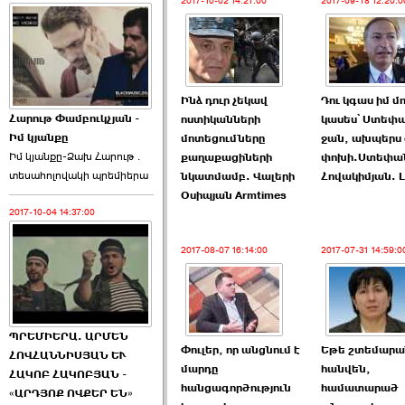
2017-10-02 14:21:00
2017-09-18 12:20:0
Ինձ դուր չեկավ
Դու կգաս իմ մ
Հարութ Փամբուկչյան -
ոստիկանների
կասես՝ Ստեփ
Իմ կյանքը
մոտեցումները
ջան, ախպերս
Իմ կյանքը-Ձախ Հարnւթ․
քաղաքացիների
փոխի.Ստեփա
տեuաhnլnվակի պրեմիերա
նկատմամբ. Վալերի
Հովակիմյան. L
Օսիպյան Armtimes
2017-10-04 14:37:00
2017-08-07 16:14:00
2017-07-31 14:59:0
ՊՐԵՄԻԵՐԱ. ԱՐՄԵՆ
Փուլեր, որ անցնում է
Եթե շտեմարա
ՀՈՎՀԱՆՆԻՍՅԱՆ ԵՒ
մարդը
հանվեն,
ՀԱԿՈԲ ՀԱԿՈԲՅԱՆ -
հանցագործություն
համատարած
«ԱՐԴՅՈՔ ՈՎՔԵՐ ԵՆ»