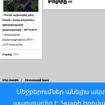
Բոլորը ›››
«Չունի աշխարհը քեզ
նման» երգը բելառուս
զինվորականի
կատարմամբ . ԶԻՆՈՒԺ
«Մարտական
ընկերակցություն 2017»
ՀՕՊ համատեղ
Բոլորը >>>
Մեր մասին
|
Հետադարձ կապ
Մեջբերումներ անելիս ակտ
պարտադիր է: Կայքի հոդվ