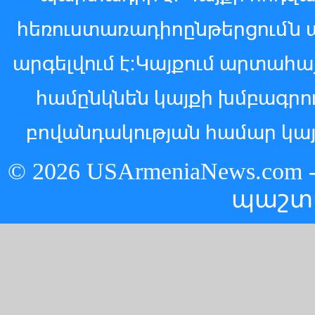
հեռուստառադիոընթերցումն 
արգելվում է:Կայքում արտահ
համընկնեն կայքի խմբագր
բովանդակության համար կայ
© 2026 USArmeniaNews.c
պաշտ