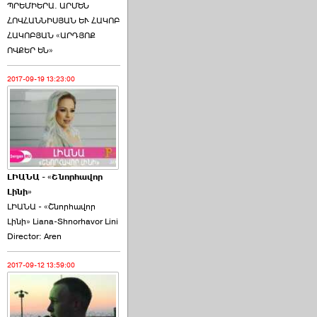
ՊՐԵՄԻԵՐԱ. ԱՐՄԵՆ
ՀՈՎՀԱՆՆԻՍՅԱՆ ԵՒ ՀԱԿՈԲ
ՀԱԿՈԲՅԱՆ «ԱՐԴՅՈՔ
ՈՎՔԵՐ ԵՆ»
2017-09-19 13:23:00
ԼԻԱՆԱ - «Շնորհավոր
Լինի»
ԼԻԱՆԱ - «Շնորհավոր
Լինի» Liana-Shnorhavor Lini
Director: Aren
2017-09-12 13:59:00