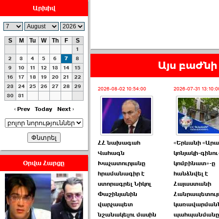
Արխիվ
S
M
Tu
W
Th
F
S
1
ՀԱՅԱՊԱՀՊԱՆՈՒԹԻՒՆ՝
2
3
4
5
6
7
8
Այս բաժնի 
ՀԱՒԱՏՔԻ ԵՒ
9
10
11
12
13
14
15
16
17
18
19
20
21
22
ԿՐԹՈՒԹԵԱՆ
23
24
25
26
27
28
29
ՃԱՆԱՊԱՐՀՈՎ ›››
2026-08-02 10:54:00
2026-07-31 13:10:0
30
31
2026-07-06 06:50:00
‹ Prev
Today
Next ›
ՀՀ նախագահ
«Երևանի «Ար
Վահագն
կոնյակի-գինու
Օրվա Հարցը
Խաչատուրյանը
կոմբինատ»-ը
հրամանագիր է
հանձնվել է
Ամենաշատը էսօրվանից
ստորագրել Նիկոլ
Հայաստանի
էի վախենում.Նիկոլայ
Փաշինյանին
Հանրապետու
Եղիազարյան ›››
վարչապետ
կառավարմանն
նշանակելու մասին
պահպանմանը
2026-07-05 23:19:00