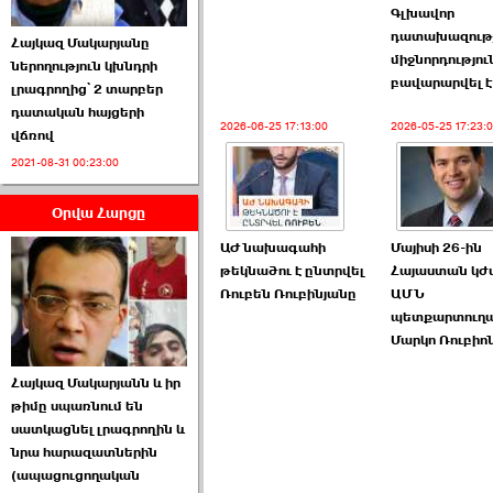
Գլխավոր
դատախազութ
Հայկազ Մակարյանը
միջնորդությու
ներողություն կխնդրի
բավարարվել է
լրագրողից՝ 2 տարբեր
դատական հայցերի
2026-06-25 17:13:00
2026-05-25 17:23:
վճռով
ՏԵՍԱՆՅՈՒԹ․ Ի՞նչ
2021-08-31 00:23:00
իրավիճակ է այս ›››
Օրվա Հարցը
2026-07-04 10:40:00
ԱԺ նախագահի
Մայիսի 26-ին
թեկնածու է ընտրվել
Հայաստան կժ
Ռուբեն Ռուբինյանը
ԱՄՆ
պետքարտուղ
Մարկո Ռուբիո
Սահմանադրական
Հայկազ Մակարյանն և իր
դատարանը մերժեց ›››
թիմը սպառնում են
սատկացնել լրագրողին և
2026-07-02 00:39:00
նրա հարազատներին
(ապացուցողական