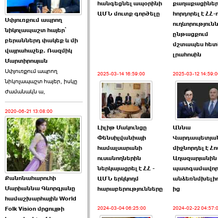
հանգեցնել ապօրինի
քաղաքացիներ
ԱՄՆ մուտք գործելը
հորդորել է ՀՀ-
Աննա Վարդապետյանն
Սփյուռքում ապրող
ուղևորություն
ուղերձ է հղել ›››
նիկոլապաշտ հայեր՝
ընթացքում
բերաններդ փակեք և մի
մշտապես հետ
2026-06-25 23:21:00
վայրահաչեք. Ռազմիկ
լրահոսին
Մարտիրոսյան
Սփյուռքում ապրող
2025-03-14 16:59:00
2025-03-12 14:59:0
նիկոլապաշտ հայեր, իսկը
ժամանակն ա,
2020-06-21 13:08:00
Պաշտոնակռիվը սկսված
է. «Հրապարակ» ›››
Լիլիթ Մակունցը
Աննա
Փենսիլվանիայի
Վարդապետյա
2026-06-25 17:13:00
համալսարանի
միջնորդել է Հ
ուսանողներին
Աղազարյանին 
ներկայացրել է ՀՀ -
պատգամավո
Քանոնահարուհի
ԱՄՆ երկկողմ
անձեռնմխելիո
Մարիաննա Գևորգյանը
հարաբերությունները
ից
համաշխարհային World
Folk Vision մրցույթի
ԱԺ նախագահի
2024-03-04 06:25:00
2024-02-22 04:57: