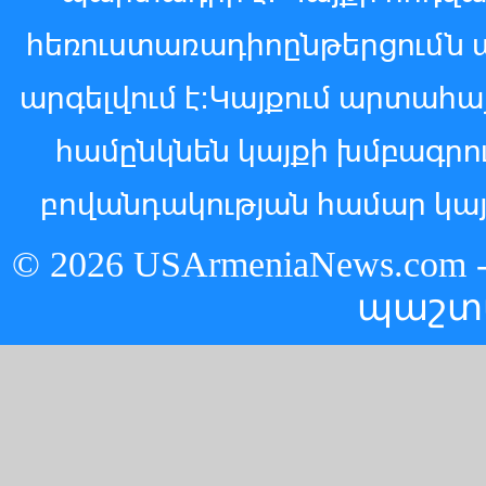
հեռուստառադիոընթերցումն 
արգելվում է:Կայքում արտահ
համընկնեն կայքի խմբագր
բովանդակության համար կայ
© 2026 USArmeniaNews.c
պաշտ