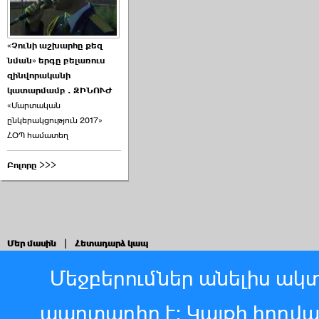
«Չունի աշխարհը քեզ
նման» երգը բելառուս
զինվորականի
կատարմամբ . ԶԻՆՈՒԺ
«Մարտական
ընկերակցություն 2017»
ՀՕՊ համատեղ
Բոլորը >>>
Մեր մասին
|
Հետադարձ կապ
Մեջբերումներ անելիս ակտ
պարտադիր է: Կայքի հոդվ