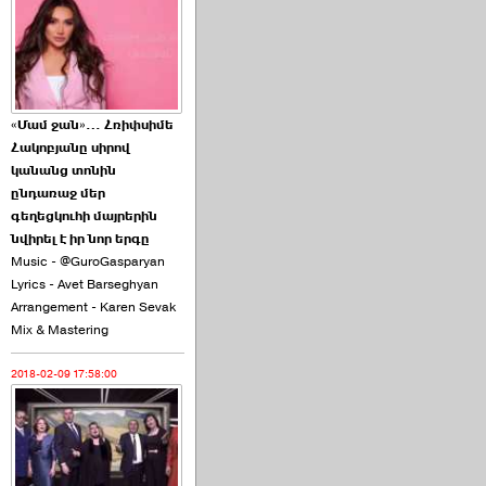
2026-06-10 22:55:00
«Մամ ջան»… Հռիփսիմե
Հակոբյանը սիրով
Ուշքի չենք գալիս այն
կանանց տոնին
խայտառակ ›››
ընդառաջ մեր
գեղեցկուհի մայրերին
2026-06-09 15:05:00
նվիրել է իր նոր երգը
Music - @GuroGasparyan
Lyrics - Avet Barseghyan
Arrangement - Karen Sevak
Mix & Mastering
2018-02-09 17:58:00
Ծառուկյանի փեսան
վնասել է ›››
2026-06-09 07:11:00