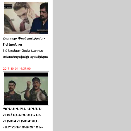
Հարութ Փամբուկչյան -
Իմ կյանքը
Իմ կյանքը-Ձախ Հարnւթ․
տեuաhnլnվակի պրեմիերա
2017-10-04 14:37:00
ՊՐԵՄԻԵՐԱ. ԱՐՄԵՆ
ՀՈՎՀԱՆՆԻՍՅԱՆ ԵՒ
ՀԱԿՈԲ ՀԱԿՈԲՅԱՆ -
«ԱՐԴՅՈՔ ՈՎՔԵՐ ԵՆ»