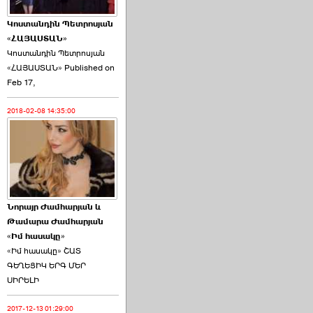
Կոստանդին Պետրոսյան
«ՀԱՅԱՍՏԱՆ»
Կոստանդին Պետրոսյան
«ՀԱՅԱՍՏԱՆ» Published on
Այս ընդդիմությունը
Feb 17,
կվերցնի ›››
2018-02-08 14:35:00
2026-06-09 00:41:00
Նորայր Ժամհարյան և
Որպես ընդդիմադիր
Թամարա Ժամհարյան
ընտրող՝ ›››
«Իմ հասակը»
«Իմ հասակը» ՇԱՏ
ԳԵՂԵՑԻԿ ԵՐԳ ՄԵՐ
ՍԻՐԵԼԻ
2017-12-13 01:29:00