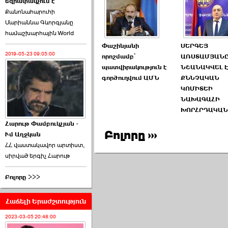
եզրափակչում է
թեկնածու է ընտրվել
Քանոնահարուհի
Ռուբեն Ռուբինյանը ›››
Մարիաննա Գևորգյանը
համաշխարհային World
2026-06-23 21:28:00
Փաշինյանի
ՍԵՐԳԵՅ
2019-05-23 09:05:00
որոշմամբ՝
ԱՌՍՏԱՄՅԱՆ
պատվիրակություն է
ՆՇԱՆԱԿՎԵԼ Է
գործուղվում ԱՄՆ
ՔՆՆՉԱԿԱՆ
ԿՈՄԻՏԵԻ
ՆԱԽԱԳԱՀԻ
«Ժողովուրդ»-ը
ԽՈՐՀՐԴԱԿԱՆ
հերթական ›››
Հարութ Փամբուկչյան -
Բոլորը ›››
Ւմ Աղջկան
2026-06-21 23:00:00
ՀՀ վաստակավոր արտիստ,
սիրված երգիչ Հարութ
Բոլորը >>>
Հաճելի Երաժշտություն
armlur.ՔՊ-ի ներսում
սպասում են ›››
2023-03-05 20:48:00