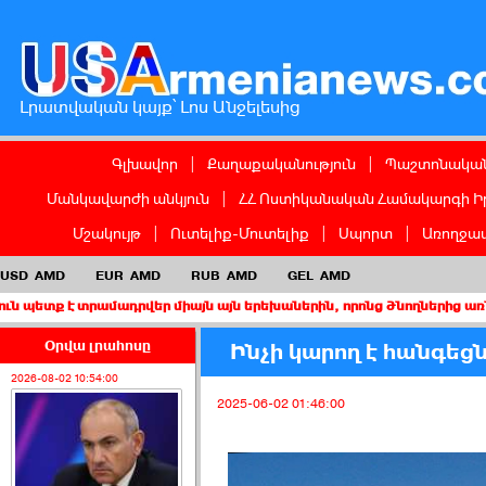
Լրատվական կայք՝ Լոս Անջելեսից
Գլխավոր
|
Քաղաքականություն
|
Պաշտոնական
Մանկավարժի անկյուն
|
ՀՀ Ոստիկանական Համակարգի Ի
Մշակույթ
|
Ուտելիք-Մուտելիք
|
Սպորտ
|
Առողջապ
USD
AMD
EUR
AMD
RUB
AMD
GEL
AMD
տրամադրվեր միայն այն երեխաներին, որոնց ծնողներից առնվազն մեկ
Օրվա լրահոսը
Ինչի կարող է հանգեց
2026-08-02 10:54:00
2025-06-02 01:46:00