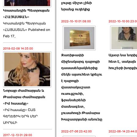
լույսը միշտ լինի
նրանց ուղեկից
Կոստանդին Պետրոսյան
«ՀԱՅԱՍՏԱՆ»
2022-10-10 01:08:00
2022-10-10 00:23:0
Կոստանդին Պետրոսյան
«ՀԱՅԱՍՏԱՆ» Published on
Այս ընդդիմությունը
Feb 17,
կվերցնի ›››
2018-02-08 14:35:00
2026-06-09 00:41:00
Զառիթափի
Այսօր նա նորի
միջնակարգ դպրոցի
հետ է, սակայն
դասասենյակներից
հուշերի խորքի
մեկն այսուհետ կրելու
է դպրոցի
վաստակաշատ
Նորայր Ժամհարյան և
Որպես ընդդիմադիր
ուսուցչուհի,
Թամարա Ժամհարյան
ընտրող՝ ›››
ֆրանսերենի
«Իմ հասակը»
մասնագետ,
«Իմ հասակը» ՇԱՏ
լուսահոգի Թամարա
ԳԵՂԵՑԻԿ ԵՐԳ ՄԵՐ
Խաչատրյանի անունը
ՍԻՐԵԼԻ
2022-07-06 23:42:00
2022-06-14 23:44:
2017-12-13 01:29:00