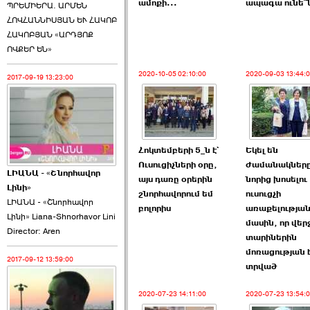
ամոքի...
ապագա ունե՞
ՊՐԵՄԻԵՐԱ. ԱՐՄԵՆ
ՀՈՎՀԱՆՆԻՍՅԱՆ ԵՒ ՀԱԿՈԲ
ՀԱԿՈԲՅԱՆ «ԱՐԴՅՈՔ
ՈՎՔԵՐ ԵՆ»
2020-10-05 02:10:00
2020-09-03 13:44:
2017-09-19 13:23:00
Հոկտեմբերի 5_ն է`
Եկել են
Ուսուցիչների օրը,
ժամանակներ
ԼԻԱՆԱ - «Շնորհավոր
այս դառը օրերին
նորից խոսելու
Լինի»
շնորհավորում եմ
ուսուցչի
ԼԻԱՆԱ - «Շնորհավոր
բոլորիս
առաքելությա
Լինի» Liana-Shnorhavor Lini
մասին, որ վեր
Director: Aren
տարիներին
մոռացության 
2017-09-12 13:59:00
տրված
2020-07-23 14:11:00
2020-07-23 13:54: