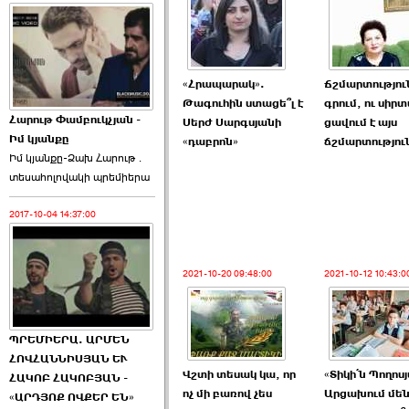
«Հրապարակ».
Ճշմարտությու
Թագուհին ստացե՞լ է
գրում, ու սիրտ
Հարութ Փամբուկչյան -
Սերժ Սարգսյանի
ցավում է այս
Իմ կյանքը
«դաբրոն»
ճշմարտություն
Իմ կյանքը-Ձախ Հարnւթ․
տեuաhnլnվակի պրեմիերա
2017-10-04 14:37:00
2021-10-20 09:48:00
2021-10-12 10:43:0
ՊՐԵՄԻԵՐԱ. ԱՐՄԵՆ
ՀՈՎՀԱՆՆԻՍՅԱՆ ԵՒ
Վշտի տեսակ կա, որ
«Տիկի՛ն Պողոս
ՀԱԿՈԲ ՀԱԿՈԲՅԱՆ -
ոչ մի բառով չես
Արցախում մե
«ԱՐԴՅՈՔ ՈՎՔԵՐ ԵՆ»