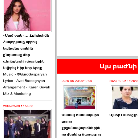
2026-06-10 22:55:00
«Մամ ջան»… Հռիփսիմե
Հակոբյանը սիրով
Ուշքի չենք գալիս այն
կանանց տոնին
խայտառակ ›››
ընդառաջ մեր
գեղեցկուհի մայրերին
Այս բաժնի 
2026-06-09 15:05:00
նվիրել է իր նոր երգը
Music - @GuroGasparyan
Lyrics - Avet Barseghyan
2025-05-23 00:19:00
2023-10-05 17:26:0
Arrangement - Karen Sevak
Mix & Mastering
2018-02-09 17:58:00
Ծառուկյանի փեսան
վնասել է ›››
Կանաչ ճանապարհ
Այսօր Ուսուցչի
բոլոր
2026-06-09 07:11:00
շրջանավարտներին,
որ վերևից ճառագող