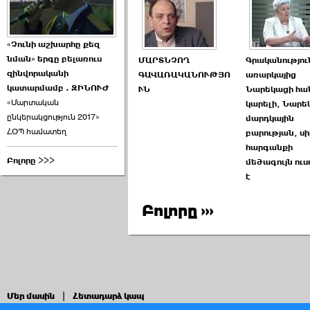
«Չունի աշխարհը քեզ
նման» երգը բելառուս
ՄԱՐՏՆՉՈՂ
Գրականությու
զինվորականի
ԳԱՎԱՌԱԿԱՆՈՒԹՅՈ
առարկայից
կատարմամբ . ԶԻՆՈՒԺ
ՒՆ
Նարեկացի հան
«Մարտական
կարելի, Նարե
ընկերակցություն 2017»
մարդկային
ՀՕՊ համատեղ
բարության, սի
հարգանքի
Բոլորը >>>
մեծագույն ուս
է
Բոլորը ›››
Մեր մասին
|
Հետադարձ կապ