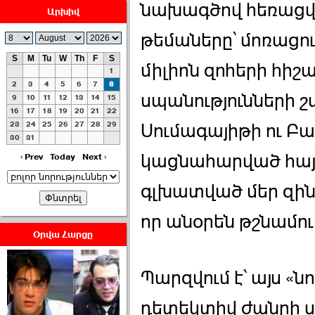
նախագծով հեռացվո
Արխիվ
թեմաները՝ մոռացու
S
M
Tu
W
Th
F
S
միլիոն զոհերի հի
1
ՀԱՅԱՊԱՀՊԱՆՈՒԹԻՒՆ՝
2
3
4
5
6
7
8
սպանությունների շ
ՀԱՒԱՏՔԻ ԵՒ
9
10
11
12
13
14
15
16
17
18
19
20
21
22
ԿՐԹՈՒԹԵԱՆ
23
24
25
26
27
28
29
Սումագայիթի ու Բա
ՃԱՆԱՊԱՐՀՈՎ ›››
30
31
կացնահարված հայ 
2026-07-06 06:50:00
‹ Prev
Today
Next ›
գլխատված մեր զինվո
որ անօրեն թշնամու
Օրվա Հարցը
Ամենաշատը էսօրվանից
էի վախենում.Նիկոլայ
Պարզվում է՝ այս «ն
Եղիազարյան ›››
դետեկտիվ ժանրի ս
2026-07-05 23:19:00