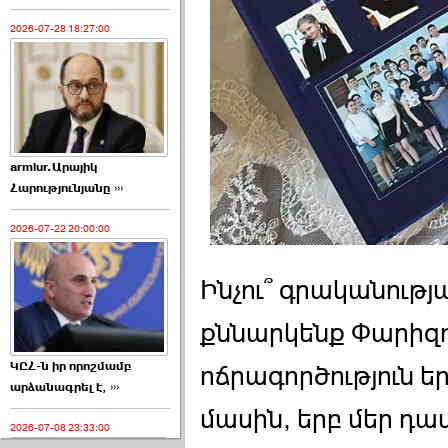
2026-07-28 18:27:00
armlur.Արայիկ
Հարությունյանը ›››
2026-07-22 20:00:00
Ինչու՞ գրականութ
քննարկենք Փարիզ
ԿԸՀ-ն իր որոշմամբ
ոճրագործություն ե
արձանագրել է, ›››
մասին, երբ մեր դա
2026-07-08 23:33:00