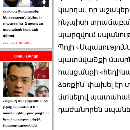
կարդա, որ աշակեր
Հայկազ Մակարյանը
ներողություն կխնդրի
ինչպիսի տրամաբա
լրագրողից՝ 2 տարբեր
դատական հայցերի
պարզվում սպանութ
վճռով
ՏԵՍԱՆՅՈՒԹ․ Ի՞նչ
2021-08-31 00:23:00
իրավիճակ է այս ›››
Պոյի «Սպանություն
Օրվա Հարցը
2026-07-04 10:40:00
պատմվածքի մասին է
հանցանքի «հեղինակ
ձեռքին՝ փախել էր 
մտնելով պատահակա
Սահմանադրական
Հայկազ Մակարյանն և իր
դատարանը մերժեց ›››
թիմը սպառնում են
դաժանորեն սպանել
սատկացնել լրագրողին և
2026-07-02 00:39:00
նրա հարազատներին
(ապացուցողական