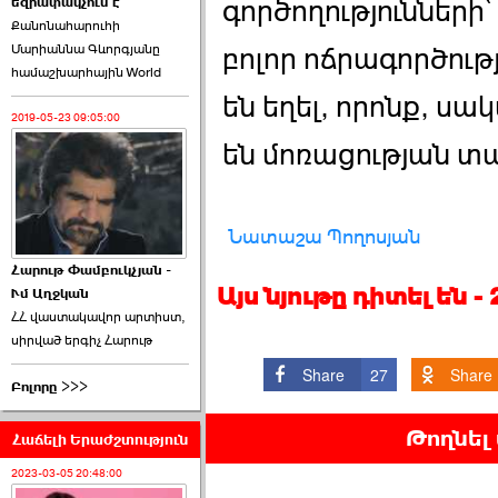
եզրափակչում է
թեկնածու է ընտրվել
գործողություններ
Քանոնահարուհի
Ռուբեն Ռուբինյանը ›››
Մարիաննա Գևորգյանը
բոլոր ոճրագործու
համաշխարհային World
2026-06-23 21:28:00
են եղել, որոնք, սա
2019-05-23 09:05:00
են մոռացության տա
«Ժողովուրդ»-ը
Նատաշա Պողոսյան
հերթական ›››
Հարութ Փամբուկչյան -
Այս նյութը դիտել են 
Ւմ Աղջկան
2026-06-21 23:00:00
ՀՀ վաստակավոր արտիստ,
սիրված երգիչ Հարութ
Share
27
Share
Բոլորը >>>
Թողնել
Հաճելի Երաժշտություն
armlur.ՔՊ-ի ներսում
սպասում են ›››
2023-03-05 20:48:00