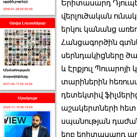
Երիտասարդ Դյուպե
սքրինշոթեր)
2019-01-26 00:50:00
վերլուծական ունակ
Օրվա Լուսանկար
ՈՒՂԻՂ․ ԱԺ-ն
երկու կանանց առե
Կառավարության ›››
Հանցագործին գտնել
2026-07-01 00:52:00
սերնդակիցները ծան
և Էրքյուլ Պուարոյ
Անմահության
մարտիկները
տարիներին հեռու
2017-04-17 23:14:00
ՍԴ-ն հուլիսի 1-ին
կհեռանա ›››
դետեկտիվ ֆիլմերից
Մշակույթ
2026-07-01 00:08:00
աշակերտների հետ 
2020-11-14 00:14:00
սպանության դաժան
երբ երիտասարդ աղ