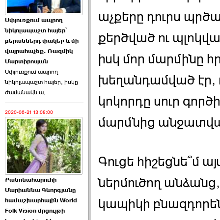
աչքերը դուրս պրծ
Աննա Վարդապետյանն
Սփյուռքում ապրող
ուղերձ է հղել ›››
նիկոլապաշտ հայեր՝
քերծված ու պլոկվա
բերաններդ փակեք և մի
2026-06-25 23:21:00
վայրահաչեք. Ռազմիկ
իսկ մոր մարմինը հ
Մարտիրոսյան
Սփյուռքում ապրող
խեղանդամված էր, 
նիկոլապաշտ հայեր, իսկը
ժամանակն ա,
կոկորդը սուր գործ
2020-06-21 13:08:00
Պաշտոնակռիվը սկսված
մարմնից անջատվա
է. «Հրապարակ» ›››
2026-06-25 17:13:00
Գուցե հիշեցնե՞մ ա
ներմուծող անձանց,
Քանոնահարուհի
Մարիաննա Գևորգյանը
կապիկի բնազդոր
համաշխարհային World
Folk Vision մրցույթի
ԱԺ նախագահի