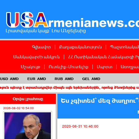
Լրատվական կայք՝ Լոս Անջելեսից
Գլխավոր
|
Քաղաքականություն
|
Պաշտոնական
Մանկավարժի անկյուն
|
ՀՀ Ոստիկանական Համակարգի Ի
Մշակույթ
|
Ուտելիք-Մուտելիք
|
Սպորտ
|
Առողջապ
USD
AMD
EUR
AMD
RUB
AMD
GEL
AMD
 տրամադրվեր միայն այն երեխաներին, որոնց ծնողներից առնվազն մե
Օրվա լրահոսը
Ես չգիտեմ՝ մեզ ծաղրու՞մ
2026-08-02 10:54:00
2020-08-31 10:46:00