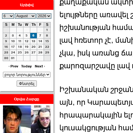
քաղաքական ակտիվ
Արխիվ
ելույթները առավել 
S
M
Tu
W
Th
F
S
իշխանության համ
1
ՀԱՅԱՊԱՀՊԱՆՈՒԹԻՒՆ՝
2
3
4
5
6
7
8
լավ հռետոր չէ, մա
ՀԱՒԱՏՔԻ ԵՒ
9
10
11
12
13
14
15
16
17
18
19
20
21
22
ԿՐԹՈՒԹԵԱՆ
չկա, իսկ առանց ճ
23
24
25
26
27
28
29
ՃԱՆԱՊԱՐՀՈՎ ›››
30
31
քարոզարշավը լավ ո
2026-07-06 06:50:00
‹ Prev
Today
Next ›
Իշխանական շրջանա
Օրվա Հարցը
այն, որ Կարապետյ
Ամենաշատը էսօրվանից
էի վախենում.Նիկոլայ
հրապարակային ելո
Եղիազարյան ›››
կուսակցության հա
2026-07-05 23:19:00