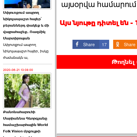
այսօրվա համարում
Աննա Վարդապետյանն
Սփյուռքում ապրող
ուղերձ է հղել ›››
նիկոլապաշտ հայեր՝
Այս նյութը դիտել են 
բերաններդ փակեք և մի
2026-06-25 23:21:00
վայրահաչեք. Ռազմիկ
Մարտիրոսյան
Share
17
Share
Սփյուռքում ապրող
նիկոլապաշտ հայեր, իսկը
ժամանակն ա,
Թողնել
2020-06-21 13:08:00
Պաշտոնակռիվը սկսված
է. «Հրապարակ» ›››
2026-06-25 17:13:00
Քանոնահարուհի
Մարիաննա Գևորգյանը
համաշխարհային World
Folk Vision մրցույթի
ԱԺ նախագահի