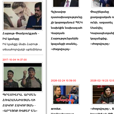
Գլխավոր
Փաշինյանը
դատախազությունը
քաղաքական ո
չի կարողանում ՊԵԿ
ունի. ազատել
նախկին նախագահ
Սամվել
Վարդան
Կարապետյան
Հարութ Փամբուկչյան -
Հարությունյանին
կալանքից.
Իմ կյանքը
կալանքի տանել.
«Ժողովուրդ»
Իմ կյանքը-Ձախ Հարnւթ․
«Ժողովուրդ»
տեuաhnլnվակի պրեմիերա
2017-10-04 14:37:00
2026-02-24 10:59:00
2026-02-18 23:12:
ՊՐԵՄԻԵՐԱ. ԱՐՄԵՆ
ՀՈՎՀԱՆՆԻՍՅԱՆ ԵՒ
ՀԱԿՈԲ ՀԱԿՈԲՅԱՆ -
armlur.
«Ժողովուրդ». 
«ԱՐԴՅՈՔ ՈՎՔԵՐ ԵՆ»