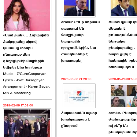
2026-06-10 22:55:00
armlur.ՔՊ-ի ներսում
Ծառուկյանի 
սպասում են
վնասել է
Փաշինյանի
բռնագանձմա
«Մամ ջան»… Հռիփսիմե
կադրային
ենթակա
Հակոբյանը սիրով
Ուշքի չենք գալիս այն
որոշումներին. նա
բնակարանը․
կանանց տոնին
խայտառակ ›››
ժամկետներ է
հարուցվել է
ընդառաջ մեր
խոստացել
հանրային քր
գեղեցկուհի մայրերին
2026-06-09 15:05:00
հետապնդում
նվիրել է իր նոր երգը
Music - @GuroGasparyan
2026-06-06 21:20:00
2026-05-28 06:58:
Lyrics - Avet Barseghyan
Arrangement - Karen Sevak
Mix & Mastering
2018-02-09 17:58:00
Ծառուկյանի փեսան
Հայաստանն այսօր
armlur. Ընտրո
վնասել է ›››
խորհրդարան է
ծանուցագրե
ընտրում
ովքե՞ր են
2026-06-09 07:11:00
բնակարաննե