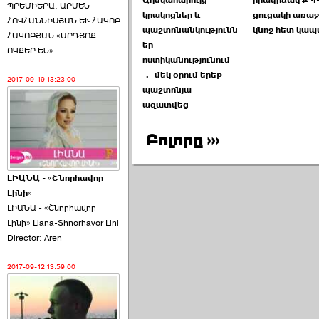
Աղմկահարույց
իրավիճակ ՔՊ-
ՊՐԵՄԻԵՐԱ. ԱՐՄԵՆ
կրակոցներ և
ցուցակի առաջ
ՀՈՎՀԱՆՆԻՍՅԱՆ ԵՒ ՀԱԿՈԲ
պաշտոնանկությունն
կնոջ հետ կա
ՀԱԿՈԲՅԱՆ «ԱՐԴՅՈՔ
եր
ՈՎՔԵՐ ԵՆ»
ոստիկանությունում
․ մեկ օրում երեք
2017-09-19 13:23:00
պաշտոնյա
ազատվեց
Բոլորը ›››
ԼԻԱՆԱ - «Շնորհավոր
Լինի»
ԼԻԱՆԱ - «Շնորհավոր
Լինի» Liana-Shnorhavor Lini
Director: Aren
2017-09-12 13:59:00