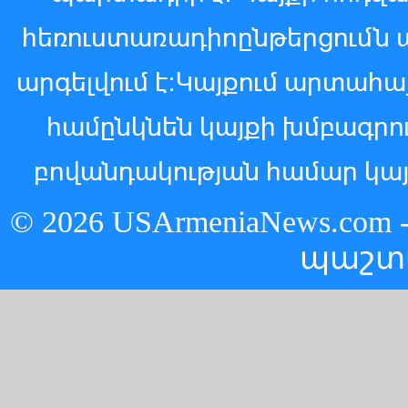
հեռուստառադիոընթերցումն 
արգելվում է:Կայքում արտահ
համընկնեն կայքի խմբագր
բովանդակության համար կայ
© 2026 USArmeniaNews.c
պաշտ