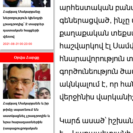
արհեստական բանա
Հայկազ Մակարյանը
գեներացված, ինչը ա
ներողություն կխնդրի
լրագրողից՝ 2 տարբեր
դատական հայցերի
քաղաքական տեքստե
վճռով
ՏԵՍԱՆՅՈՒԹ․ Ի՞նչ
հաշվարկով էլ Սամ
2021-08-31 00:23:00
իրավիճակ է այս ›››
հնարավորություն
Օրվա Հարցը
2026-07-04 10:40:00
գործունեություն ծա
ակնկալում է, որ հ
վերջինիս վարկանիշ
Սահմանադրական
Հայկազ Մակարյանն և իր
դատարանը մերժեց ›››
թիմը սպառնում են
սատկացնել լրագրողին և
2026-07-02 00:39:00
Կարճ ասած՝ իշխան
նրա հարազատներին
(ապացուցողական