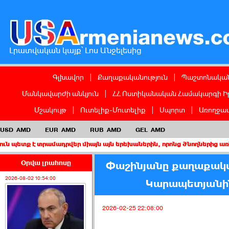
Լրատվական կայք՝ Լոս Անջելեսից
Գլխավոր
|
Քաղաքականություն
|
Պաշտոնական
Մանկավարժի անկյուն
|
ՀՀ Ոստիկանական Համակարգի Ի
Մշակույթ
|
Ուտելիք-Մուտելիք
|
Սպորտ
|
Առողջապ
USD
AMD
EUR
AMD
RUB
AMD
GEL
AMD
տրամադրվեր միայն այն երեխաներին, որոնց ծնողներից առնվազն մեկ
Օրվա լրահոսը
Փաշինյանը քաղաքական
2026-08-02 10:54:00
Կարապետյանին
2026-02-25 22:08:00