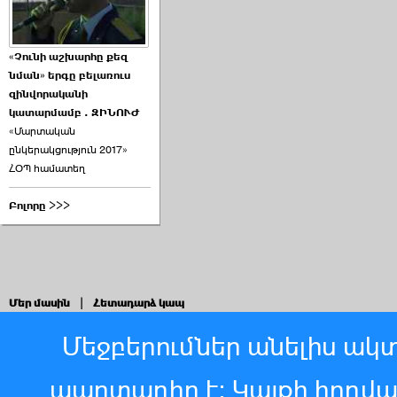
«Չունի աշխարհը քեզ
նման» երգը բելառուս
զինվորականի
կատարմամբ . ԶԻՆՈՒԺ
«Մարտական
ընկերակցություն 2017»
ՀՕՊ համատեղ
Բոլորը >>>
Մեր մասին
|
Հետադարձ կապ
Մեջբերումներ անելիս ակտ
պարտադիր է: Կայքի հոդվ