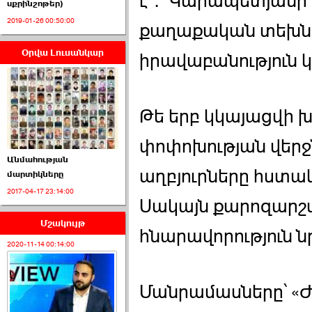
է․ Կարապետյանի 
սքրինշոթեր)
2019-01-26 00:50:00
քաղաքական տեխնոլո
Օրվա Լուսանկար
իրավաբանություն 
ՈՒՂԻՂ․ ԱԺ-ն
Կառավարության ›››
2026-07-01 00:52:00
Թե երբ կկայացվի
փոփոխության վերջ
Անմահության
աղբյուրները հստակ
մարտիկները
2017-04-17 23:14:00
ՍԴ-ն հուլիսի 1-ին
Սակայն քարոզարշ
կհեռանա ›››
Մշակույթ
հնարավորություն ն
2026-07-01 00:08:00
2020-11-14 00:14:00
Մանրամասները՝ «Ժ