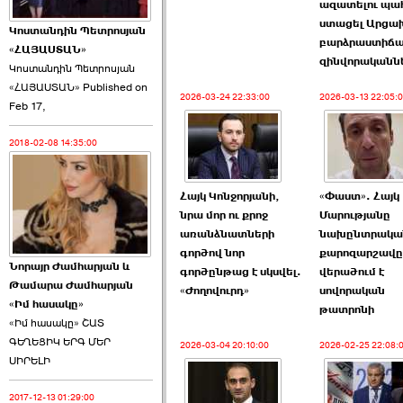
ազատելու պա
ստացել Արցա
Կոստանդին Պետրոսյան
բարձրաստիճ
«ՀԱՅԱՍՏԱՆ»
զինվորականն
Կոստանդին Պետրոսյան
«ՀԱՅԱՍՏԱՆ» Published on
Այս ընդդիմությունը
2026-03-24 22:33:00
2026-03-13 22:05:
Feb 17,
կվերցնի ›››
2018-02-08 14:35:00
2026-06-09 00:41:00
Հայկ Կոնջորյանի,
«Փաստ». Հայկ
նրա մոր ու քրոջ
Մարությանը
առանձնատների
նախընտրակա
գործով նոր
քարոզարշավը
Նորայր Ժամհարյան և
Որպես ընդդիմադիր
գործընթաց է սկսվել.
վերածում է
Թամարա Ժամհարյան
ընտրող՝ ›››
«Ժողովուրդ»
սովորական
«Իմ հասակը»
թատրոնի
«Իմ հասակը» ՇԱՏ
ԳԵՂԵՑԻԿ ԵՐԳ ՄԵՐ
2026-03-04 20:10:00
2026-02-25 22:08:
ՍԻՐԵԼԻ
2017-12-13 01:29:00