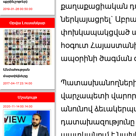
սքրինշոթեր)
քաղաքացիական դ
2019-01-26 00:50:00
ներկայացրել` Աբր
Օրվա Լուսանկար
Սահմանադրական
փոխկապակցված ա
դատարանը մերժեց ›››
հօգուտ Հայաստանի
2026-07-02 00:39:00
ապօրինի ծագման գ
Անմահության
մարտիկները
Պատասխանողների 
2017-04-17 23:14:00
ՈՒՂԻՂ․ ԱԺ-ն
Կառավարության ›››
վարչապետի վարոր
Մշակույթ
2026-07-01 00:52:00
անունով ձեւակերպվ
2020-11-14 00:14:00
դատախազությունը 
պատկանում է նախ