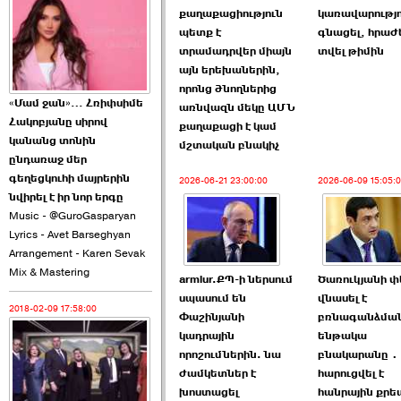
2026-06-21 23:00:00
քաղաքացիություն
կառավարությո
պետք է
գնացել, հրաժ
տրամադրվեր միայն
տվել թիմին
այն երեխաներին,
որոնց ծնողներից
«Մամ ջան»… Հռիփսիմե
առնվազն մեկը ԱՄՆ
Հակոբյանը սիրով
քաղաքացի է կամ
armlur.ՔՊ-ի ներսում
կանանց տոնին
մշտական բնակիչ
սպասում են ›››
ընդառաջ մեր
գեղեցկուհի մայրերին
2026-06-21 23:00:00
2026-06-09 15:05:
2026-06-10 22:55:00
նվիրել է իր նոր երգը
Music - @GuroGasparyan
Lyrics - Avet Barseghyan
Arrangement - Karen Sevak
Mix & Mastering
armlur.ՔՊ-ի ներսում
Ծառուկյանի 
սպասում են
վնասել է
2018-02-09 17:58:00
Ուշքի չենք գալիս այն
Փաշինյանի
բռնագանձմա
խայտառակ ›››
կադրային
ենթակա
որոշումներին. նա
բնակարանը․
2026-06-09 15:05:00
ժամկետներ է
հարուցվել է
խոստացել
հանրային քր