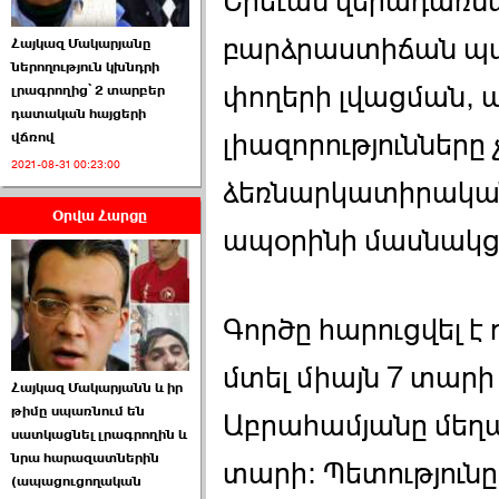
Երեւան վերադառնա
բարձրաստիճան պա
Հայկազ Մակարյանը
ներողություն կխնդրի
փողերի լվացման,
լրագրողից՝ 2 տարբեր
դատական հայցերի
Ամենաշատը էսօրվանից
լիազորությունները 
վճռով
էի վախենում.Նիկոլայ
2021-08-31 00:23:00
Եղիազարյան ›››
ձեռնարկատիրական
Օրվա Հարցը
2026-07-05 23:19:00
ապօրինի մասնակցե
Գործը հարուցվել է
ՏԵՍԱՆՅՈՒԹ․ Ի՞նչ
մտել միայն 7 տար
Հայկազ Մակարյանն և իր
իրավիճակ է այս ›››
թիմը սպառնում են
Աբրահամյանը մեղա
սատկացնել լրագրողին և
2026-07-04 10:40:00
նրա հարազատներին
տարի: Պետություն
(ապացուցողական