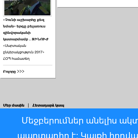
«Չունի աշխարհը քեզ
նման» երգը բելառուս
զինվորականի
կատարմամբ . ԶԻՆՈՒԺ
«Մարտական
ընկերակցություն 2017»
ՀՕՊ համատեղ
Բոլորը >>>
Մեր մասին
|
Հետադարձ կապ
Մեջբերումներ անելիս ակտ
պարտադիր է: Կայքի հոդվ