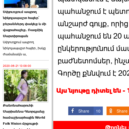
ՍԴ-ն հուլիսի 1-ին
պահանջում է պետո
Սփյուռքում ապրող
կհեռանա ›››
նիկոլապաշտ հայեր՝
անշարժ գույք, որից
բերաններդ փակեք և մի
2026-07-01 00:08:00
վայրահաչեք. Ռազմիկ
պահանջում են 20 
Մարտիրոսյան
Սփյուռքում ապրող
ընկերությունում մա
նիկոլապաշտ հայեր, իսկը
ժամանակն ա,
բաժնետոմսեր, ինչպե
2020-06-21 13:08:00
Աննա Վարդապետյանն
Գործը քննվում է 2
ուղերձ է հղել ›››
2026-06-25 23:21:00
Այս նյութը դիտել են 
Քանոնահարուհի
Share
10
Share
Մարիաննա Գևորգյանը
համաշխարհային World
Folk Vision մրցույթի
Պաշտոնակռիվը սկսված
Թողնել