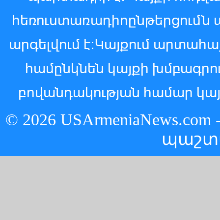
հեռուստառադիոընթերցումն 
արգելվում է:Կայքում արտահ
համընկնեն կայքի խմբագր
բովանդակության համար կայ
© 2026 USArmeniaNews.c
պաշտ