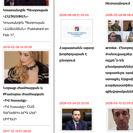
հետապնդում
Կոստանդին Պետրոսյան
2026-06-06 21:20:00
2026-05-28 06:58:
«ՀԱՅԱՍՏԱՆ»
Կոստանդին Պետրոսյան
«ՀԱՅԱՍՏԱՆ» Published on
Ծառուկյանի փեսան
Feb 17,
վնասել է ›››
2018-02-08 14:35:00
Հայաստանն այսօր
armlur. Ընտրո
2026-06-09 07:11:00
խորհրդարան է
ծանուցագրե
ընտրում
ովքե՞ր են
բնակարաննե
ազատելու պա
ստացել Արցա
բարձրաստիճ
Նորայր Ժամհարյան և
Այս ընդդիմությունը
զինվորականն
Թամարա Ժամհարյան
կվերցնի ›››
«Իմ հասակը»
2026-03-24 22:33:00
2026-03-13 22:05:
«Իմ հասակը» ՇԱՏ
ԳԵՂԵՑԻԿ ԵՐԳ ՄԵՐ
ՍԻՐԵԼԻ
2017-12-13 01:29:00