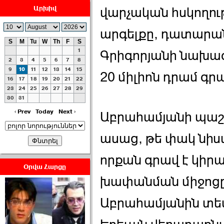
Արխիվ
վարչական հսկողութ
արգելքը, դատարա
S
M
Tu
W
Th
F
S
1
Գրիգորյանի նախագ
ԿԸՀ-ն իր որոշմամբ
2
3
4
5
6
7
8
արձանագրել է, ›››
9
10
11
12
13
14
15
20 միլիոն դրամ գր
16
17
18
19
20
21
22
23
24
25
26
27
28
29
2026-07-08 23:33:00
30
31
‹ Prev
Today
Next ›
Աբրահամյանի պաշ
ասաց, թե փակ նիստ 
որքան գրավ է կիրառ
ՀԱՅԱՊԱՀՊԱՆՈՒԹԻՒՆ՝
Օրվա Հարցը
ՀԱՒԱՏՔԻ ԵՒ
խափանման միջոցը
ԿՐԹՈՒԹԵԱՆ
ՃԱՆԱՊԱՐՀՈՎ ›››
Աբրահամյանին տես
2026-07-06 06:50:00