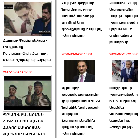
Հայկ Կոնջորյանի,
«Փաստ». Հայկ
նրա մոր ու քրոջ
Մարությանը
առանձնատների
նախընտրակա
գործով նոր
քարոզարշավը
գործընթաց է սկսվել.
վերածում է
«Ժողովուրդ»
սովորական
Հարութ Փամբուկչյան -
թատրոնի
Իմ կյանքը
Իմ կյանքը-Ձախ Հարnւթ․
2026-03-04 20:10:00
2026-02-25 22:08:
տեuաhnլnվակի պրեմիերա
2017-10-04 14:37:00
Գլխավոր
Փաշինյանը
դատախազությունը
քաղաքական ո
չի կարողանում ՊԵԿ
ունի. ազատել
նախկին նախագահ
Սամվել
Վարդան
Կարապետյան
ՊՐԵՄԻԵՐԱ. ԱՐՄԵՆ
Հարությունյանին
կալանքից.
ՀՈՎՀԱՆՆԻՍՅԱՆ ԵՒ
կալանքի տանել.
«Ժողովուրդ»
ՀԱԿՈԲ ՀԱԿՈԲՅԱՆ -
«Ժողովուրդ»
«ԱՐԴՅՈՔ ՈՎՔԵՐ ԵՆ»