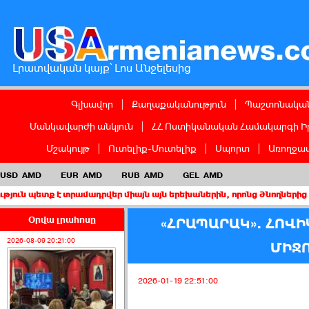
Լրատվական կայք՝ Լոս Անջելեսից
Գլխավոր
|
Քաղաքականություն
|
Պաշտոնական
Մանկավարժի անկյուն
|
ՀՀ Ոստիկանական Համակարգի Ի
Մշակույթ
|
Ուտելիք-Մուտելիք
|
Սպորտ
|
Առողջապ
USD
AMD
EUR
AMD
RUB
AMD
GEL
AMD
 տրամադրվեր միայն այն երեխաներին, որոնց ծնողներից առնվազն մ
Օրվա լրահոսը
«ՀՐԱՊԱՐԱԿ». ՀՈՎ
2026-08-09 20:21:00
ՄԻՋ
2026-01-19 22:51:00