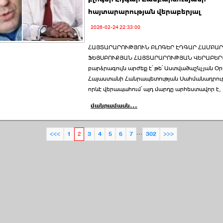
հայտարարության վերաբերյալ
2026-02-24 22:33:00
ՀԱՅՏԱՐԱՐՈՒԹՅՈՒՆ ԲԼՈԳԵՐ ԷԴԳԱՐ ՀԱՄԲԱ
ՖԵՅՍԲՈՒՔՅԱՆ ՀԱՅՏԱՐԱՐՈՒԹՅԱՆ ՎԵՐԱԲԵՐ
բարձրագույն արժեք է՝ թե՛ Աստվածաշնչյան Օրե
Հայաստանի Հանրապետության Սահմանադրու
որևէ վերապահում՝ այդ մարդը արհեստավոր է,
մանրամասն...
...
<<<
1
2
3
4
5
6
7
302
>>>