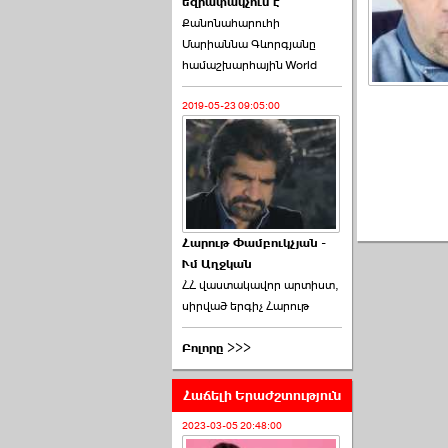
եզրափակչում է
թեկնածու է ընտրվել
Քանոնահարուհի
Ռուբեն Ռուբինյանը ›››
Մարիաննա Գևորգյանը
համաշխարհային World
2026-06-23 21:28:00
2019-05-23 09:05:00
«Ժողովուրդ»-ը
հերթական ›››
Հարութ Փամբուկչյան -
Ւմ Աղջկան
2026-06-21 23:00:00
ՀՀ վաստակավոր արտիստ,
սիրված երգիչ Հարութ
Բոլորը >>>
Հաճելի Երաժշտություն
armlur.ՔՊ-ի ներսում
սպասում են ›››
2023-03-05 20:48:00