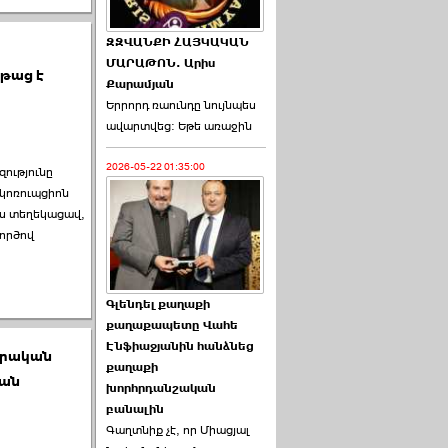
ԶԶՎԱՆՔԻ ՀԱՅԿԱԿԱՆ
ՄԱՐԱԹՈՆ. Արիս
թաց է
Քարամյան
Երրորդ ռաունդը նույնպես
ավարտվեց։ Եթե առաջին
2026-05-22 01:35:00
զությունը
ակոռուպցիոն
ս տեղեկացավ,
ործով
Գլենդել քաղաքի
քաղաքապետը Վահե
Էնֆիաջյանին հանձնեց
տրական
քաղաքի
կան
խորհրդանշական
բանալին
Գաղտնիք չէ, որ Միացյալ