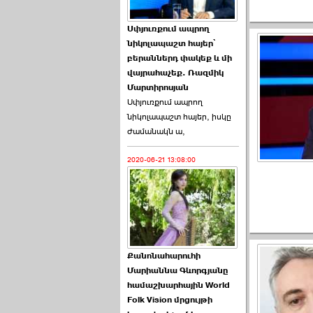
Աննա Վարդապետյանն
Սփյուռքում ապրող
ուղերձ է հղել ›››
նիկոլապաշտ հայեր՝
բերաններդ փակեք և մի
2026-06-25 23:21:00
վայրահաչեք. Ռազմիկ
Մարտիրոսյան
Սփյուռքում ապրող
նիկոլապաշտ հայեր, իսկը
ժամանակն ա,
2020-06-21 13:08:00
Պաշտոնակռիվը սկսված
է. «Հրապարակ» ›››
2026-06-25 17:13:00
Քանոնահարուհի
Մարիաննա Գևորգյանը
համաշխարհային World
Folk Vision մրցույթի
ԱԺ նախագահի