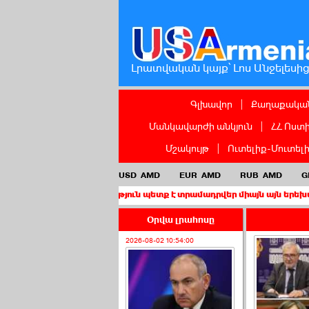
Լրատվական կայք՝ Լոս Անջելեսի
Գլխավոր
|
Քաղաքական
Մանկավարժի անկյուն
|
ՀՀ Ոստ
Մշակույթ
|
Ուտելիք-Մուտել
USD
AMD
EUR
AMD
RUB
AMD
G
 քաղաքացիություն պետք է տրամադրվեր միայն այն երեխաներին, որ
Օրվա լրահոսը
2026-08-02 10:54:00