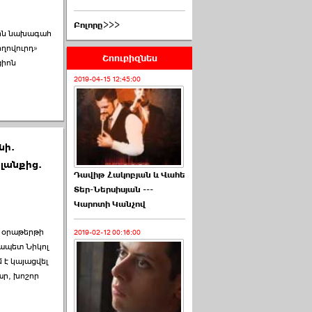
Բոլորը>>>
կին նախագահ
ողովուրդ»
Շոուբիզնես
ցիոն
2019-04-15 12:45:00
նի.
լանքից.
Դավիթ Հակոբյան և Վահե
Տեր-Ներսիսյան ---
Կարոտի Կանչով
» օրաթերթի
2019-02-12 00:16:00
ապետ Նիկոլ
է կայացվել
ար, խոշոր