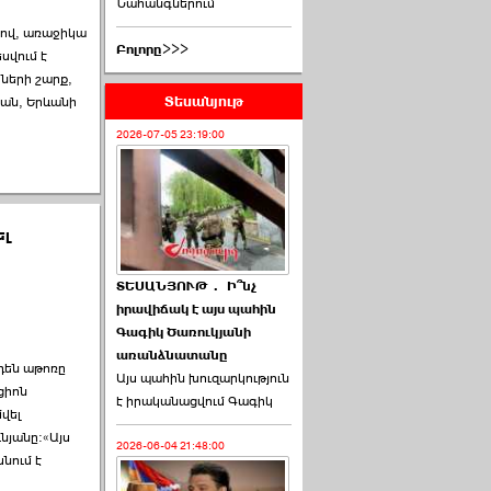
Նահանգներում
րով, առաջիկա
Բոլորը>>>
սվում է
ների շարք,
Տեսանյութ
սան, Երևանի
2026-07-05 23:19:00
ել
ՏԵՍԱՆՅՈՒԹ․ Ի՞նչ
իրավիճակ է այս պահին
Գագիկ Ծառուկյանի
առանձնատանը
դեն աթոռը
Այս պահին խուզարկություն
ցիոն
է իրականացվում Գագիկ
վել
նյանը։«Այս
2026-06-04 21:48:00
նում է