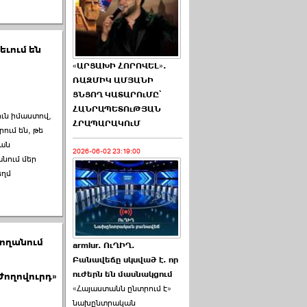
ւում են
«ԱՐՑԱԽԻ ՀՈՐՈՎԵԼ».
ՌԱԶՄԻԿ ԱՄՅԱՆԻ
ՑՆՑՈՂ ԿԱՏԱՐՈւՄԸ՝
ՀԱՆՐԱՊԵՏՈւԹՅԱՆ
ուն իմաստով,
ՀՐԱՊԱՐԱԿՈւՄ
ում են, թե
կան
2026-06-02 23:19:00
անում մեր
եղմ
ողանում
armlur. ՈւՂԻՂ.
Բանավեճը սկսված է. որ
ուժերն են մասնակցում
Ժողովուրդ»
«Հայաստանն ընտրում է»
նախընտրական