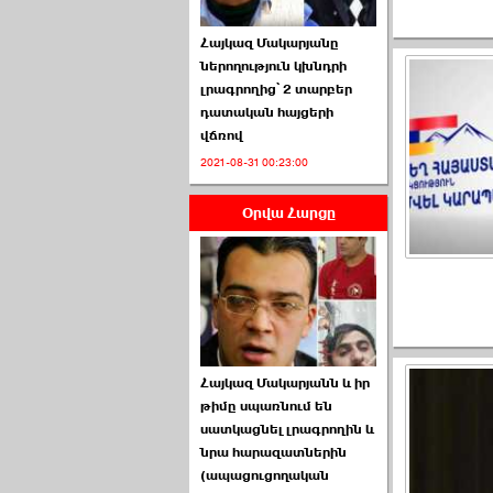
Հայկազ Մակարյանը
ներողություն կխնդրի
լրագրողից՝ 2 տարբեր
դատական հայցերի
վճռով
ՏԵՍԱՆՅՈՒԹ․ Ի՞նչ
2021-08-31 00:23:00
իրավիճակ է այս ›››
Օրվա Հարցը
2026-07-04 10:40:00
Սահմանադրական
Հայկազ Մակարյանն և իր
դատարանը մերժեց ›››
թիմը սպառնում են
սատկացնել լրագրողին և
2026-07-02 00:39:00
նրա հարազատներին
(ապացուցողական