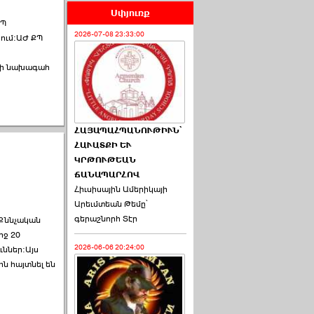
Սփյուռք
ՔՊ
2026-07-08 23:33:00
ում։ԱԺ ՔՊ
վի նախագահ
ՀԱՅԱՊԱՀՊԱՆՈՒԹԻՒՆ՝
ՀԱՒԱՏՔԻ ԵՒ
ԿՐԹՈՒԹԵԱՆ
ՃԱՆԱՊԱՐՀՈՎ
Հիւսիսային Ամերիկայի
Արեւմտեան Թեմը՝
գերաշնորհ Տէր
 Քննչական
րջ 20
2026-06-06 20:24:00
ւններ։Այս
ն հայտնել են