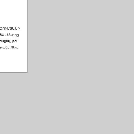
ՐՁՈՒՄՅԱՆԻ
ՅԱԼ Մարդը
նքով, թե՛
թյամբ։Չկա