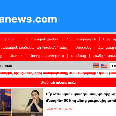
ց
ություն
|
Պաշտոնական լրահոս
|
Հասարակություն
|
Սփյուռ
իկանական Համակարգի Իրական Դեմքը
|
Սոցցանց
|
Հարցազրո
իք
|
Սպորտ
|
Առողջապահություն
|
Ժամանց
|
Հաճելի Երաժ
EL
AMD
ոնց ծնողներից առնվազն մեկը ԱՄՆ քաղաքացի է կամ մշտական բնակիչ
Մամուլի տեսություն
Ո՞ր ՔՊ-ական պատգամավորները «դ
մնացին» 50 հոգանոց ցուցակից.arml
2026-04-16 11:27:00