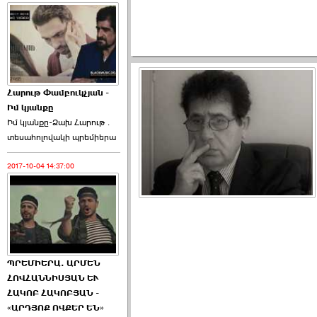
Հարութ Փամբուկչյան -
Իմ կյանքը
Իմ կյանքը-Ձախ Հարnւթ․
տեuաhnլnվակի պրեմիերա
2017-10-04 14:37:00
ՊՐԵՄԻԵՐԱ. ԱՐՄԵՆ
ՀՈՎՀԱՆՆԻՍՅԱՆ ԵՒ
ՀԱԿՈԲ ՀԱԿՈԲՅԱՆ -
«ԱՐԴՅՈՔ ՈՎՔԵՐ ԵՆ»