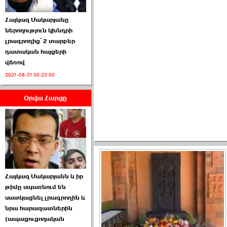
Հայկազ Մակարյանը
ներողություն կխնդրի
լրագրողից՝ 2 տարբեր
դատական հայցերի
վճռով
ՏԵՍԱՆՅՈՒԹ․ Ի՞նչ
2021-08-31 00:23:00
իրավիճակ է այս ›››
Օրվա Հարցը
2026-07-04 10:40:00
Սահմանադրական
Հայկազ Մակարյանն և իր
դատարանը մերժեց ›››
թիմը սպառնում են
սատկացնել լրագրողին և
2026-07-02 00:39:00
նրա հարազատներին
(ապացուցողական