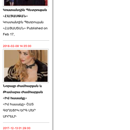
Կոստանդին Պետրոսյան
«ՀԱՅԱՍՏԱՆ»
Կոստանդին Պետրոսյան
«ՀԱՅԱՍՏԱՆ» Published on
Այս ընդդիմությունը
Feb 17,
կվերցնի ›››
2018-02-08 14:35:00
2026-06-09 00:41:00
Նորայր Ժամհարյան և
Որպես ընդդիմադիր
Թամարա Ժամհարյան
ընտրող՝ ›››
«Իմ հասակը»
«Իմ հասակը» ՇԱՏ
ԳԵՂԵՑԻԿ ԵՐԳ ՄԵՐ
ՍԻՐԵԼԻ
2017-12-13 01:29:00