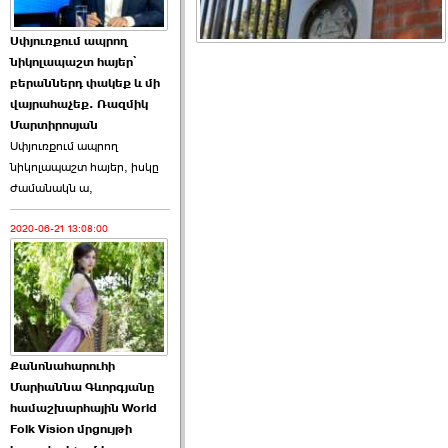
Աննա Վարդապետյանն
Սփյուռքում ապրող
ուղերձ է հղել ›››
նիկոլապաշտ հայեր՝
բերաններդ փակեք և մի
2026-06-25 23:21:00
վայրահաչեք. Ռազմիկ
Մարտիրոսյան
Սփյուռքում ապրող
նիկոլապաշտ հայեր, իսկը
ժամանակն ա,
2020-06-21 13:08:00
Պաշտոնակռիվը սկսված
է. «Հրապարակ» ›››
2026-06-25 17:13:00
Քանոնահարուհի
Մարիաննա Գևորգյանը
համաշխարհային World
Folk Vision մրցույթի
ԱԺ նախագահի