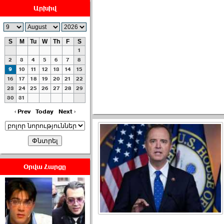
Արխիվ
S
M
Tu
W
Th
F
S
1
ՀԱՅԱՊԱՀՊԱՆՈՒԹԻՒՆ՝
2
3
4
5
6
7
8
ՀԱՒԱՏՔԻ ԵՒ
9
10
11
12
13
14
15
16
17
18
19
20
21
22
ԿՐԹՈՒԹԵԱՆ
23
24
25
26
27
28
29
ՃԱՆԱՊԱՐՀՈՎ ›››
30
31
2026-07-06 06:50:00
‹ Prev
Today
Next ›
Օրվա Հարցը
Ամենաշատը էսօրվանից
էի վախենում.Նիկոլայ
Եղիազարյան ›››
2026-07-05 23:19:00