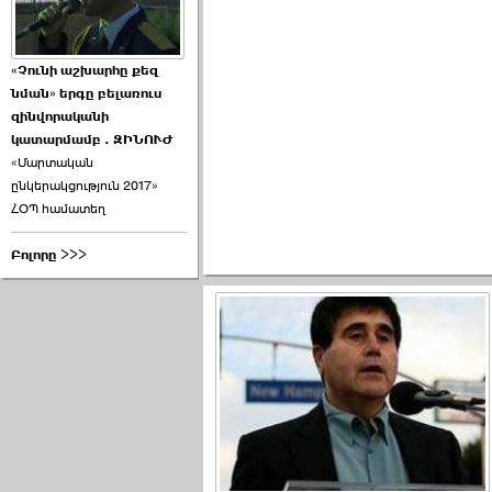
«Չունի աշխարհը քեզ
նման» երգը բելառուս
զինվորականի
կատարմամբ . ԶԻՆՈՒԺ
«Մարտական
ընկերակցություն 2017»
ՀՕՊ համատեղ
Բոլորը >>>