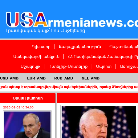
Լրատվական կայք՝ Լոս Անջելեսից
Գլխավոր
|
Քաղաքականություն
|
Պաշտոնական
Մանկավարժի անկյուն
|
ՀՀ Ոստիկանական Համակարգի Ի
Մշակույթ
|
Ուտելիք-Մուտելիք
|
Սպորտ
|
Առողջապ
USD
AMD
EUR
AMD
RUB
AMD
GEL
AMD
տրամադրվեր միայն այն երեխաներին, որոնց ծնողներից առնվազն մեկ
Օրվա լրահոսը
2026-08-02 10:54:00