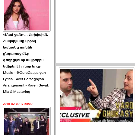
2026-06-10 22:55:00
«Մամ ջան»… Հռիփսիմե
Հակոբյանը սիրով
Ուշքի չենք գալիս այն
կանանց տոնին
խայտառակ ›››
ընդառաջ մեր
գեղեցկուհի մայրերին
2026-06-09 15:05:00
նվիրել է իր նոր երգը
Music - @GuroGasparyan
Lyrics - Avet Barseghyan
Arrangement - Karen Sevak
Mix & Mastering
2018-02-09 17:58:00
Ծառուկյանի փեսան
վնասել է ›››
2026-06-09 07:11:00