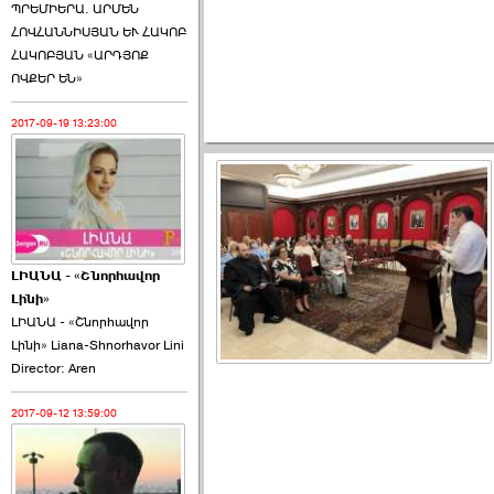
ՊՐԵՄԻԵՐԱ. ԱՐՄԵՆ
ՀՈՎՀԱՆՆԻՍՅԱՆ ԵՒ ՀԱԿՈԲ
ՀԱԿՈԲՅԱՆ «ԱՐԴՅՈՔ
ՈՎՔԵՐ ԵՆ»
2017-09-19 13:23:00
ԼԻԱՆԱ - «Շնորհավոր
Լինի»
ԼԻԱՆԱ - «Շնորհավոր
Լինի» Liana-Shnorhavor Lini
Director: Aren
2017-09-12 13:59:00