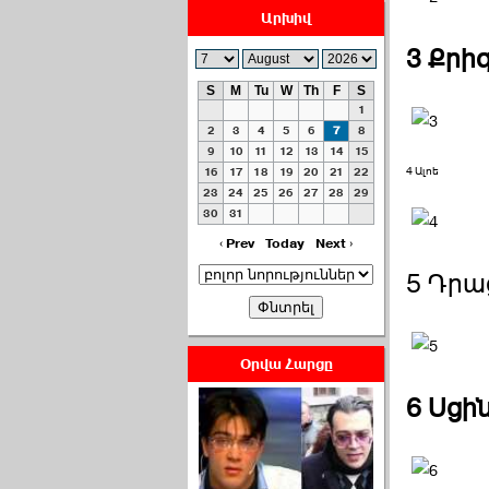
Արխիվ
3 Քրի
S
M
Tu
W
Th
F
S
1
ՀԱՅԱՊԱՀՊԱՆՈՒԹԻՒՆ՝
2
3
4
5
6
7
8
ՀԱՒԱՏՔԻ ԵՒ
9
10
11
12
13
14
15
4 Ալոե
16
17
18
19
20
21
22
ԿՐԹՈՒԹԵԱՆ
23
24
25
26
27
28
29
ՃԱՆԱՊԱՐՀՈՎ ›››
30
31
2026-07-06 06:50:00
‹ Prev
Today
Next ›
5 Դրա
Օրվա Հարցը
Ամենաշատը էսօրվանից
6 Սցի
էի վախենում.Նիկոլայ
Եղիազարյան ›››
2026-07-05 23:19:00