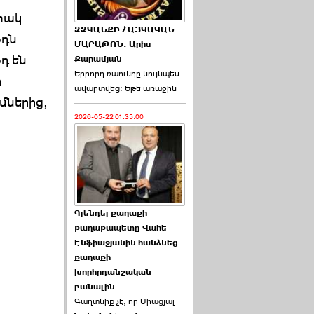
 փակ
ԶԶՎԱՆՔԻ ՀԱՅԿԱԿԱՆ
օդն
ՄԱՐԱԹՈՆ. Արիս
դ են
Քարամյան
Երրորդ ռաունդը նույնպես
ի
ավարտվեց։ Եթե առաջին
մներից,
2026-05-22 01:35:00
Գլենդել քաղաքի
քաղաքապետը Վահե
Էնֆիաջյանին հանձնեց
քաղաքի
խորհրդանշական
բանալին
Գաղտնիք չէ, որ Միացյալ