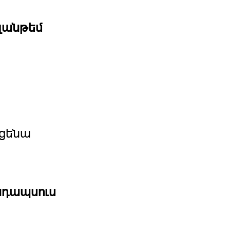
զանթեմ
ցենա
նդապսուս