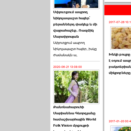
Աննա Վարդապետյանն
Սփյուռքում ապրող
ուղերձ է հղել ›››
նիկոլապաշտ հայեր՝
2017-07-26 10:1
բերաններդ փակեք և մի
2026-06-25 23:21:00
վայրահաչեք. Ռազմիկ
Մարտիրոսյան
Սփյուռքում ապրող
նիկոլապաշտ հայեր, իսկը
Խնկի բույր
ժամանակն ա,
է օդում ապ
բակտերիան
2020-06-21 13:08:00
Պաշտոնակռիվը սկսված
միկրոբները
է. «Հրապարակ» ›››
2026-06-25 17:13:00
Քանոնահարուհի
Մարիաննա Գևորգյանը
համաշխարհային World
2017-01-20 00:
Folk Vision մրցույթի
ԱԺ նախագահի