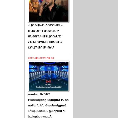
«ԱՐՑԱԽԻ ՀՈՐՈՎԵԼ».
ՌԱԶՄԻԿ ԱՄՅԱՆԻ
ՑՆՑՈՂ ԿԱՏԱՐՈւՄԸ՝
ՀԱՆՐԱՊԵՏՈւԹՅԱՆ
ՀՐԱՊԱՐԱԿՈւՄ
2026-06-02 23:19:00
armlur. ՈւՂԻՂ.
Բանավեճը սկսված է. որ
ուժերն են մասնակցում
«Հայաստանն ընտրում է»
նախընտրական