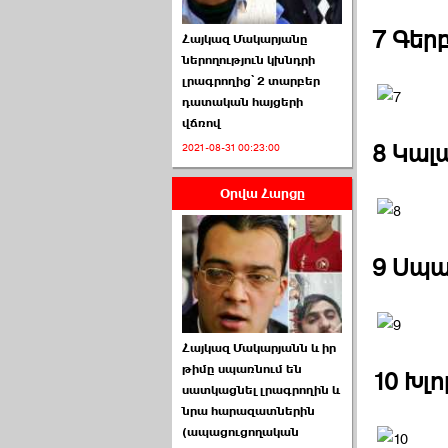
7 Գեր
Հայկազ Մակարյանը
ներողություն կխնդրի
լրագրողից՝ 2 տարբեր
դատական հայցերի
վճռով
ՏԵՍԱՆՅՈՒԹ․ Ի՞նչ
8 Կալ
2021-08-31 00:23:00
իրավիճակ է այս ›››
Օրվա Հարցը
2026-07-04 10:40:00
9 Սպա
Սահմանադրական
Հայկազ Մակարյանն և իր
դատարանը մերժեց ›››
թիմը սպառնում են
10 Խլ
սատկացնել լրագրողին և
2026-07-02 00:39:00
նրա հարազատներին
(ապացուցողական