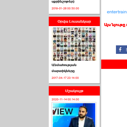
սքրինշոթեր)
2019-01-26 00:50:00
entertrai
Օրվա Լուսանկար
ՈՒՂԻՂ․ ԱԺ-ն
Այս նյութը
Կառավարության ›››
2026-07-01 00:52:00
Անմահության
մարտիկները
2017-04-17 23:14:00
ՍԴ-ն հուլիսի 1-ին
կհեռանա ›››
Մշակույթ
2026-07-01 00:08:00
2020-11-14 00:14:00