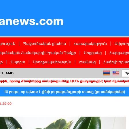
ց
ություն
|
Պաշտոնական լրահոս
|
Հասարակություն
|
Սփյուռ
իկանական Համակարգի Իրական Դեմքը
|
Սոցցանց
|
Հարցազրո
իք
|
Սպորտ
|
Առողջապահություն
|
Ժամանց
|
Հաճելի Երաժ
EL
AMD
 ծնողներից առնվազն մեկը ԱՄՆ քաղաքացի է կամ մշտական բնակիչ
10 բույս, որ պետք է լինի յուրաքանչյուրի տանը (լուսանկարներ)
1:29:00