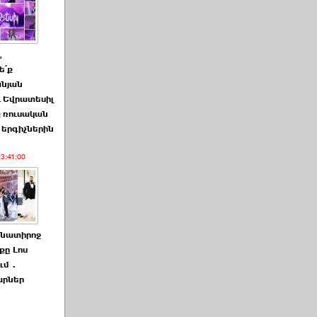
,
ե՛ք
նյան
և Եվրատեսիլ
ք ռուսական
» երգիչներին
23:41:00
ոնատիրոջ
քը Լոս
ում․
արներ