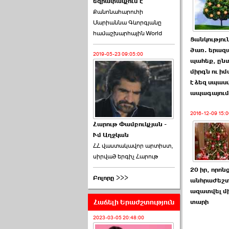
եզրափակչում է
թեկնածու է ընտրվել
Քանոնահարուհի
Ռուբեն Ռուբինյանը ›››
Մարիաննա Գևորգյանը
համաշխարհային World
2026-06-23 21:28:00
Ցանկությու
ծառ. երազ
2019-05-23 09:05:00
պահեք, ըն
միրգն ու իմ
է ձեզ սպաս
ապագայում
«Ժողովուրդ»-ը
հերթական ›››
2016-12-09 15:0
Հարութ Փամբուկչյան -
Ւմ Աղջկան
2026-06-21 23:00:00
ՀՀ վաստակավոր արտիստ,
սիրված երգիչ Հարութ
20 իր, որոն
Բոլորը >>>
անհրաժեշտ
ազատվել մի
Հաճելի Երաժշտություն
տարի
armlur.ՔՊ-ի ներսում
սպասում են ›››
2023-03-05 20:48:00