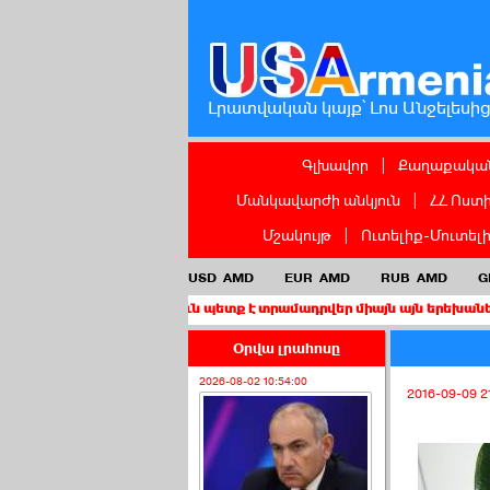
Լրատվական կայք՝ Լոս Անջելեսի
Գլխավոր
|
Քաղաքական
Մանկավարժի անկյուն
|
ՀՀ Ոստ
Մշակույթ
|
Ուտելիք-Մուտել
USD
AMD
EUR
AMD
RUB
AMD
G
աղաքացիություն պետք է տրամադրվեր միայն այն երեխաներին, որոնց
Օրվա լրահոսը
2026-08-02 10:54:00
2016-09-09 2