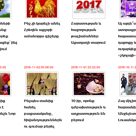
նների
Ինչ չի կարելի անել
Հարստության և
Այ այդե՜ս
անք
Հրեղեն աքլորի
հաջողության
ստորացր
տրեք
ամանորյա գիշերը
թալիսմաններ
հայաստա
ացեք՝ ինչ
Աքաղաղի տարում
դպրոցը 
վում
ուղարկե
«շկոլայի
0:00
2016-11-02 00:06:00
2016-11-01 23:23:00
2016-10-11 
ցից
Ինչպես տանից
10 իր, որոնք
Հայ միլի
 է
հանել
դժբախտություն և
հարսանի
նչև Նոր
բացասականը,
աղքատություն են
Անջելես
հիվանդություններն
բերում
Լուսանկ
ու գումար բերել