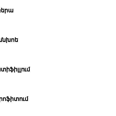
բերա
անխոե
տիֆիլլում
որոֆիտում