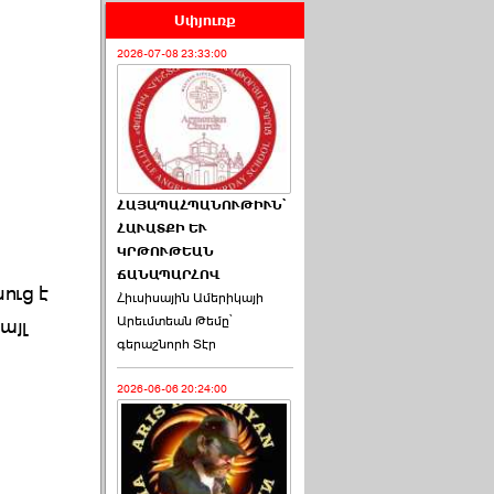
Սփյուռք
2026-07-08 23:33:00
ՀԱՅԱՊԱՀՊԱՆՈՒԹԻՒՆ՝
ՀԱՒԱՏՔԻ ԵՒ
ԿՐԹՈՒԹԵԱՆ
ՃԱՆԱՊԱՐՀՈՎ
ուց է
Հիւսիսային Ամերիկայի
Արեւմտեան Թեմը՝
այլ
գերաշնորհ Տէր
2026-06-06 20:24:00