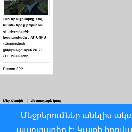
«Չունի աշխարհը քեզ
նման» երգը բելառուս
զինվորականի
կատարմամբ . ԶԻՆՈՒԺ
«Մարտական
ընկերակցություն 2017»
ՀՕՊ համատեղ
Բոլորը >>>
Մեր մասին
|
Հետադարձ կապ
Մեջբերումներ անելիս ակտ
պարտադիր է: Կայքի հոդվ