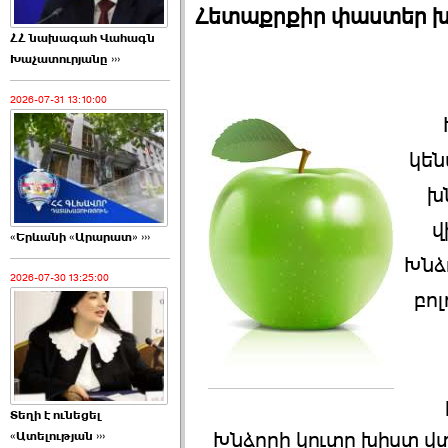
Հետաքրքիր փաստեր խ
ՀՀ նախագահ Վահագն
Խաչատուրյանը ›››
2026-07-31 13:10:00
կեն
խ
վ
«Երևանի «Արարատ» ›››
Խնձ
2026-07-30 13:25:00
բոլ
Տեղի է ունեցել
Խնձորի կուտը խիստ վ
«Ատելության ›››