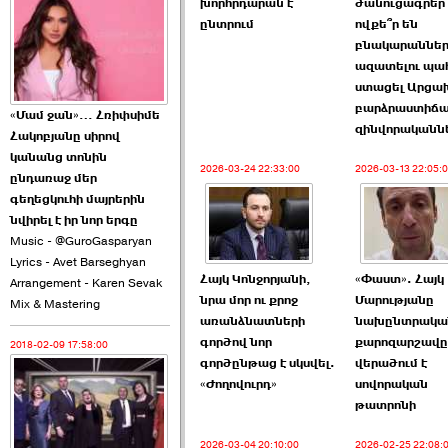
խորհրդարան է
ծանուցագրե
2026-06-10 22:55:00
ընտրում
ովքե՞ր են
բնակարաննե
ազատելու պա
ստացել Արցա
բարձրաստիճ
«Մամ ջան»… Հռիփսիմե
զինվորականն
Հակոբյանը սիրով
Ուշքի չենք գալիս այն
կանանց տոնին
2026-03-24 22:33:00
2026-03-13 22:05:
խայտառակ ›››
ընդառաջ մեր
գեղեցկուհի մայրերին
2026-06-09 15:05:00
նվիրել է իր նոր երգը
Music - @GuroGasparyan
Lyrics - Avet Barseghyan
Հայկ Կոնջորյանի,
«Փաստ». Հայկ
Arrangement - Karen Sevak
նրա մոր ու քրոջ
Մարությանը
Mix & Mastering
առանձնատների
նախընտրակա
գործով նոր
քարոզարշավը
2018-02-09 17:58:00
Ծառուկյանի փեսան
գործընթաց է սկսվել.
վերածում է
վնասել է ›››
«Ժողովուրդ»
սովորական
թատրոնի
2026-06-09 07:11:00
2026-03-04 20:10:00
2026-02-25 22:08: