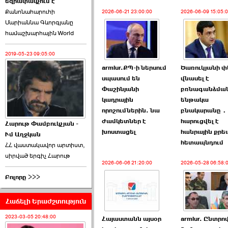
եզրափակչում է
թեկնածու է ընտրվել
Քանոնահարուհի
Ռուբեն Ռուբինյանը ›››
2026-06-21 23:00:00
2026-06-09 15:05:
Մարիաննա Գևորգյանը
համաշխարհային World
2026-06-23 21:28:00
2019-05-23 09:05:00
armlur.ՔՊ-ի ներսում
Ծառուկյանի 
սպասում են
վնասել է
Փաշինյանի
բռնագանձմա
կադրային
ենթակա
«Ժողովուրդ»-ը
որոշումներին. նա
բնակարանը․
հերթական ›››
ժամկետներ է
հարուցվել է
Հարութ Փամբուկչյան -
խոստացել
հանրային քր
Ւմ Աղջկան
2026-06-21 23:00:00
հետապնդում
ՀՀ վաստակավոր արտիստ,
սիրված երգիչ Հարութ
2026-06-06 21:20:00
2026-05-28 06:58:
Բոլորը >>>
Հաճելի Երաժշտություն
armlur.ՔՊ-ի ներսում
սպասում են ›››
2023-03-05 20:48:00
Հայաստանն այսօր
armlur. Ընտրո