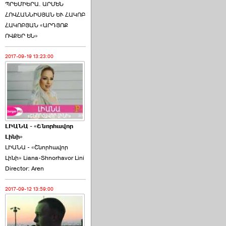
ՊՐԵՄԻԵՐԱ. ԱՐՄԵՆ
ՀՈՎՀԱՆՆԻՍՅԱՆ ԵՒ ՀԱԿՈԲ
ՀԱԿՈԲՅԱՆ «ԱՐԴՅՈՔ
ՈՎՔԵՐ ԵՆ»
2017-09-19 13:23:00
ԼԻԱՆԱ - «Շնորհավոր
Լինի»
ԼԻԱՆԱ - «Շնորհավոր
Լինի» Liana-Shnorhavor Lini
Director: Aren
2017-09-12 13:59:00