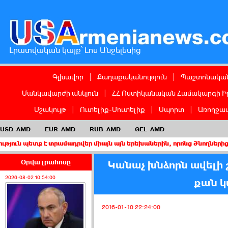
Լրատվական կայք՝ Լոս Անջելեսից
Գլխավոր
|
Քաղաքականություն
|
Պաշտոնական
Մանկավարժի անկյուն
|
ՀՀ Ոստիկանական Համակարգի Ի
Մշակույթ
|
Ուտելիք-Մուտելիք
|
Սպորտ
|
Առողջապ
USD
AMD
EUR
AMD
RUB
AMD
GEL
AMD
ք է տրամադրվեր միայն այն երեխաներին, որոնց ծնողներից առնվազն
Օրվա լրահոսը
Կանաչ խնձորն ավելի 
2026-08-02 10:54:00
քան կ
2016-01-10 22:24:00