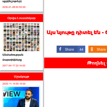
սքրինշոթեր)
2019-01-26 00:50:00
Օրվա Լուսանկար
ՈՒՂԻՂ․ ԱԺ-ն
Կառավարության ›››
Այս նյութը դիտել են -
2026-07-01 00:52:00
Share
44
Share
Անմահության
մարտիկները
Թողնել
2017-04-17 23:14:00
ՍԴ-ն հուլիսի 1-ին
կհեռանա ›››
Մշակույթ
2026-07-01 00:08:00
2020-11-14 00:14:00