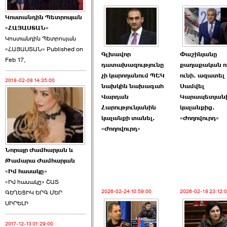
Կոստանդին Պետրոսյան
«ՀԱՅԱՍՏԱՆ»
Կոստանդին Պետրոսյան
«ՀԱՅԱՍՏԱՆ» Published on
Այս ընդդիմությունը
Գլխավոր
Փաշինյանը
Feb 17,
կվերցնի ›››
դատախազությունը
քաղաքական ո
չի կարողանում ՊԵԿ
ունի. ազատել
2018-02-08 14:35:00
2026-06-09 00:41:00
նախկին նախագահ
Սամվել
Վարդան
Կարապետյան
Հարությունյանին
կալանքից.
կալանքի տանել.
«Ժողովուրդ»
«Ժողովուրդ»
Նորայր Ժամհարյան և
Որպես ընդդիմադիր
Թամարա Ժամհարյան
ընտրող՝ ›››
«Իմ հասակը»
«Իմ հասակը» ՇԱՏ
2026-02-24 10:59:00
2026-02-18 23:12:
ԳԵՂԵՑԻԿ ԵՐԳ ՄԵՐ
ՍԻՐԵԼԻ
2017-12-13 01:29:00