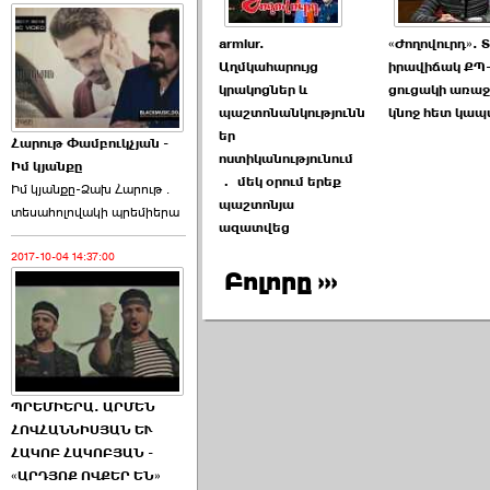
armlur.
«Ժողովուրդ». 
Աղմկահարույց
իրավիճակ ՔՊ-
կրակոցներ և
ցուցակի առաջ
պաշտոնանկությունն
կնոջ հետ կա
եր
Հարութ Փամբուկչյան -
ոստիկանությունում
Իմ կյանքը
․ մեկ օրում երեք
Իմ կյանքը-Ձախ Հարnւթ․
պաշտոնյա
տեuաhnլnվակի պրեմիերա
ազատվեց
2017-10-04 14:37:00
Բոլորը ›››
ՊՐԵՄԻԵՐԱ. ԱՐՄԵՆ
ՀՈՎՀԱՆՆԻՍՅԱՆ ԵՒ
ՀԱԿՈԲ ՀԱԿՈԲՅԱՆ -
«ԱՐԴՅՈՔ ՈՎՔԵՐ ԵՆ»