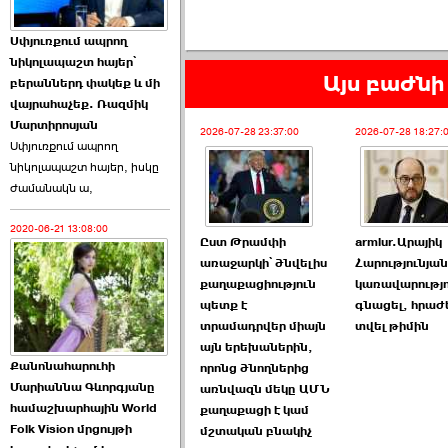
Աննա Վարդապետյանն
Սփյուռքում ապրող
ուղերձ է հղել ›››
նիկոլապաշտ հայեր՝
Այս բաժնի 
բերաններդ փակեք և մի
2026-06-25 23:21:00
վայրահաչեք. Ռազմիկ
Մարտիրոսյան
2026-07-28 23:37:00
2026-07-28 18:27:
Սփյուռքում ապրող
նիկոլապաշտ հայեր, իսկը
ժամանակն ա,
2020-06-21 13:08:00
Պաշտոնակռիվը սկսված
Ըստ Թրամփի
armlur.Արայիկ
է. «Հրապարակ» ›››
առաջարկի՝ ծնվելիս
Հարությունյա
քաղաքացիություն
կառավարությո
2026-06-25 17:13:00
պետք է
գնացել, հրաժ
տրամադրվեր միայն
տվել թիմին
այն երեխաներին,
Քանոնահարուհի
որոնց ծնողներից
Մարիաննա Գևորգյանը
առնվազն մեկը ԱՄՆ
համաշխարհային World
քաղաքացի է կամ
Folk Vision մրցույթի
ԱԺ նախագահի
մշտական բնակիչ