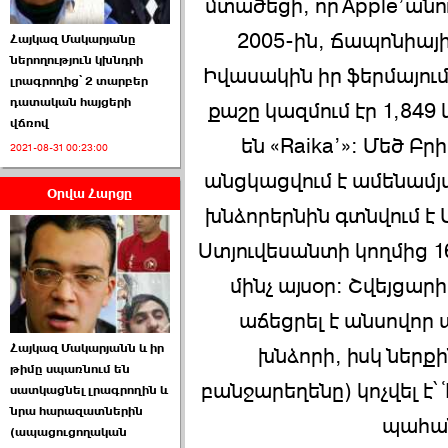
մտածեցի, որՙApple՚անուն
2005-ին, Ճապոնիայ
Հայկազ Մակարյանը
ներողություն կխնդրի
Իվասակին իր ֆերմայում
լրագրողից՝ 2 տարբեր
դատական հայցերի
քաշը կազմում էր 1,84
վճռով
ՏԵՍԱՆՅՈՒԹ․ Ի՞նչ
են «Raika՚»: Մեծ Բ
2021-08-31 00:23:00
իրավիճակ է այս ›››
անցկացվում է ամենամյ
Օրվա Հարցը
2026-07-04 10:40:00
խնձորերնին գտնվում է 
Ստյուվեսանտի կողմից 1
մինչ այսօր: Շվեյցա
աճեցրել է անսովոր 
Սահմանադրական
Հայկազ Մակարյանն և իր
դատարանը մերժեց ›››
խնձորի, իսկ ներքի
թիմը սպառնում են
բանջարեղենը) կոչվել է՝ 
սատկացնել լրագրողին և
2026-07-02 00:39:00
նրա հարազատներին
պահան
(ապացուցողական