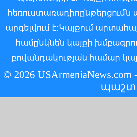
հեռուստառադիոընթերցումն 
արգելվում է:Կայքում արտահ
համընկնեն կայքի խմբագր
բովանդակության համար կայ
© 2026 USArmeniaNews.c
պաշտ