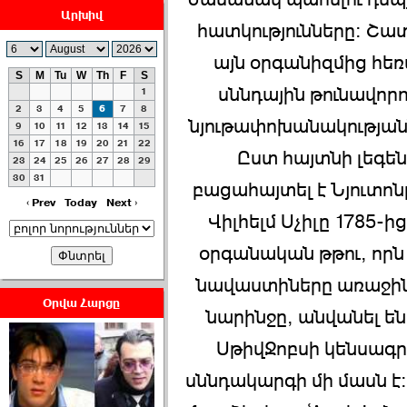
Արխիվ
հատկությունները: Շատ
այն օրգանիզմից հեռա
S
M
Tu
W
Th
F
S
սննդային թունավոր
1
ՀԱՅԱՊԱՀՊԱՆՈՒԹԻՒՆ՝
2
3
4
5
6
7
8
նյութափոխանակությանն 
ՀԱՒԱՏՔԻ ԵՒ
9
10
11
12
13
14
15
16
17
18
19
20
21
22
ԿՐԹՈՒԹԵԱՆ
Ըստ հայտնի լեգեն
23
24
25
26
27
28
29
ՃԱՆԱՊԱՐՀՈՎ ›››
30
31
բացահայտել է Նյուտոնը
2026-07-06 06:50:00
‹ Prev
Today
Next ›
Վիլհելմ Սչիլը 1785-
օրգանական թթու, որն
նավաստիները առաջին
Օրվա Հարցը
նարինջը, անվանել են 
Ամենաշատը էսօրվանից
էի վախենում.Նիկոլայ
ՍթիվՋոբսի կենսագրո
Եղիազարյան ›››
սննդակարգի մի մասն է:
2026-07-05 23:19:00