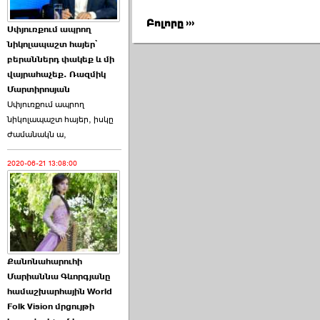
Աննա Վարդապետյանն
Բոլորը ›››
Սփյուռքում ապրող
ուղերձ է հղել ›››
նիկոլապաշտ հայեր՝
բերաններդ փակեք և մի
2026-06-25 23:21:00
վայրահաչեք. Ռազմիկ
Մարտիրոսյան
Սփյուռքում ապրող
նիկոլապաշտ հայեր, իսկը
ժամանակն ա,
2020-06-21 13:08:00
Պաշտոնակռիվը սկսված
է. «Հրապարակ» ›››
2026-06-25 17:13:00
Քանոնահարուհի
Մարիաննա Գևորգյանը
համաշխարհային World
Folk Vision մրցույթի
ԱԺ նախագահի