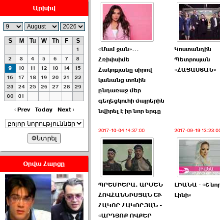
Արխիվ
S
M
Tu
W
Th
F
S
«Մամ ջան»…
Կոստանդին
1
ՀԱՅԱՊԱՀՊԱՆՈՒԹԻՒՆ՝
2
3
4
5
6
7
8
Հռիփսիմե
Պետրոսյան
ՀԱՒԱՏՔԻ ԵՒ
9
10
11
12
13
14
15
Հակոբյանը սիրով
«ՀԱՅԱՍՏԱՆ»
16
17
18
19
20
21
22
ԿՐԹՈՒԹԵԱՆ
կանանց տոնին
23
24
25
26
27
28
29
ՃԱՆԱՊԱՐՀՈՎ ›››
ընդառաջ մեր
30
31
գեղեցկուհի մայրերին
2026-07-06 06:50:00
‹ Prev
Today
Next ›
նվիրել է իր նոր երգը
2017-10-04 14:37:00
2017-09-19 13:23:0
Օրվա Հարցը
Ամենաշատը էսօրվանից
ՊՐԵՄԻԵՐԱ. ԱՐՄԵՆ
ԼԻԱՆԱ - «Շնո
էի վախենում.Նիկոլայ
ՀՈՎՀԱՆՆԻՍՅԱՆ ԵՒ
Լինի»
Եղիազարյան ›››
ՀԱԿՈԲ ՀԱԿՈԲՅԱՆ -
«ԱՐԴՅՈՔ ՈՎՔԵՐ
2026-07-05 23:19:00