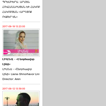
ՊՐԵՄԻԵՐԱ. ԱՐՄԵՆ
ՀՈՎՀԱՆՆԻՍՅԱՆ ԵՒ ՀԱԿՈԲ
ՀԱԿՈԲՅԱՆ «ԱՐԴՅՈՔ
ՈՎՔԵՐ ԵՆ»
2017-09-19 13:23:00
ԼԻԱՆԱ - «Շնորհավոր
Լինի»
ԼԻԱՆԱ - «Շնորհավոր
Լինի» Liana-Shnorhavor Lini
Director: Aren
2017-09-12 13:59:00