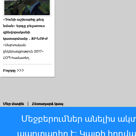
«Չունի աշխարհը քեզ
նման» երգը բելառուս
զինվորականի
կատարմամբ . ԶԻՆՈՒԺ
«Մարտական
ընկերակցություն 2017»
ՀՕՊ համատեղ
Բոլորը >>>
Մեր մասին
|
Հետադարձ կապ
Մեջբերումներ անելիս ակտ
պարտադիր է: Կայքի հոդվ