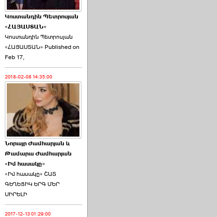
Կոստանդին Պետրոսյան
«ՀԱՅԱՍՏԱՆ»
Կոստանդին Պետրոսյան
«ՀԱՅԱՍՏԱՆ» Published on
Այս ընդդիմությունը
Feb 17,
կվերցնի ›››
2018-02-08 14:35:00
2026-06-09 00:41:00
Նորայր Ժամհարյան և
Որպես ընդդիմադիր
Թամարա Ժամհարյան
ընտրող՝ ›››
«Իմ հասակը»
«Իմ հասակը» ՇԱՏ
ԳԵՂԵՑԻԿ ԵՐԳ ՄԵՐ
ՍԻՐԵԼԻ
2017-12-13 01:29:00