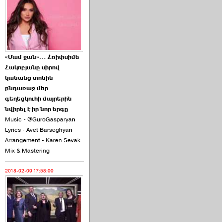
2026-06-10 22:55:00
«Մամ ջան»… Հռիփսիմե
Հակոբյանը սիրով
Ուշքի չենք գալիս այն
կանանց տոնին
խայտառակ ›››
ընդառաջ մեր
գեղեցկուհի մայրերին
2026-06-09 15:05:00
նվիրել է իր նոր երգը
Music - @GuroGasparyan
Lyrics - Avet Barseghyan
Arrangement - Karen Sevak
Mix & Mastering
2018-02-09 17:58:00
Ծառուկյանի փեսան
վնասել է ›››
2026-06-09 07:11:00