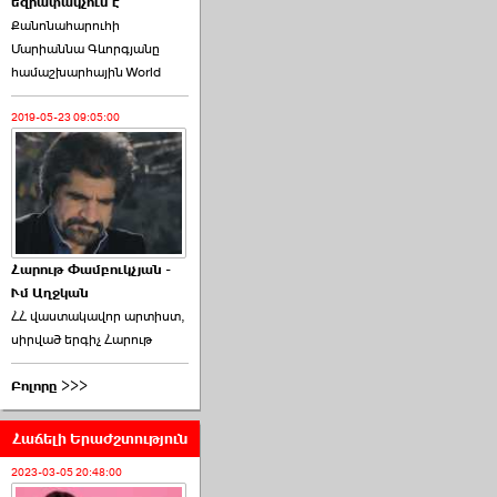
եզրափակչում է
թեկնածու է ընտրվել
Քանոնահարուհի
Ռուբեն Ռուբինյանը ›››
Մարիաննա Գևորգյանը
համաշխարհային World
2026-06-23 21:28:00
2019-05-23 09:05:00
«Ժողովուրդ»-ը
հերթական ›››
Հարութ Փամբուկչյան -
Ւմ Աղջկան
2026-06-21 23:00:00
ՀՀ վաստակավոր արտիստ,
սիրված երգիչ Հարութ
Բոլորը >>>
Հաճելի Երաժշտություն
armlur.ՔՊ-ի ներսում
սպասում են ›››
2023-03-05 20:48:00