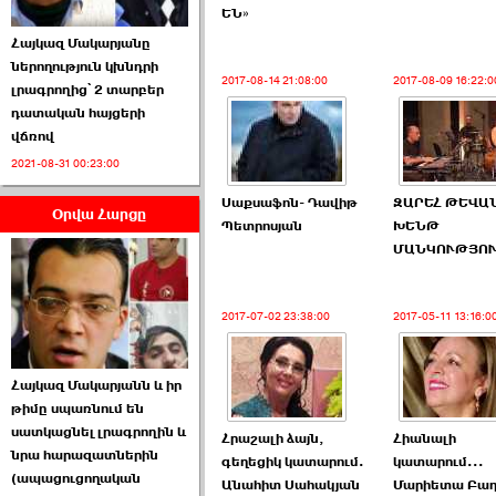
ԵՆ»
Հայկազ Մակարյանը
ներողություն կխնդրի
2017-08-14 21:08:00
2017-08-09 16:22:0
լրագրողից՝ 2 տարբեր
դատական հայցերի
վճռով
ՏԵՍԱՆՅՈՒԹ․ Ի՞նչ
2021-08-31 00:23:00
իրավիճակ է այս ›››
Սաքսաֆոն- Դավիթ
ԶԱՐԵՀ ԹԵՎԱՆ
Օրվա Հարցը
2026-07-04 10:40:00
Պետրոսյան
ԽԵՆԹ
ՄԱՆԿՈՒԹՅՈ
2017-07-02 23:38:00
2017-05-11 13:16:0
Սահմանադրական
Հայկազ Մակարյանն և իր
դատարանը մերժեց ›››
թիմը սպառնում են
սատկացնել լրագրողին և
2026-07-02 00:39:00
Հրաշալի ձայն,
Հիանալի
նրա հարազատներին
գեղեցիկ կատարում.
կատարում...
(ապացուցողական
Անահիտ Սահակյան
Մարիետա Բադ