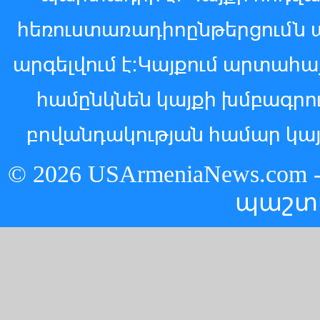
հեռուստառադիոընթերցումն 
արգելվում է:Կայքում արտահ
համընկնեն կայքի խմբագր
բովանդակության համար կայ
© 2026 USArmeniaNews.c
պաշտ