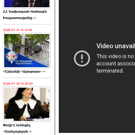
ՀՀ նախագահ Վահագն
Խաչատուրյանը ›››
2026-07-31 13:10:00
«Երևանի «Արարատ» ›››
2026-07-30 13:25:00
Տեղի է ունեցել
«Ատելության ›››