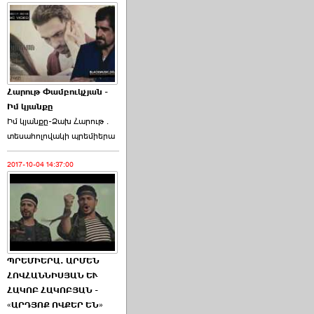
Հարութ Փամբուկչյան -
Իմ կյանքը
Իմ կյանքը-Ձախ Հարnւթ․
տեuաhnլnվակի պրեմիերա
2017-10-04 14:37:00
ՊՐԵՄԻԵՐԱ. ԱՐՄԵՆ
ՀՈՎՀԱՆՆԻՍՅԱՆ ԵՒ
ՀԱԿՈԲ ՀԱԿՈԲՅԱՆ -
«ԱՐԴՅՈՔ ՈՎՔԵՐ ԵՆ»