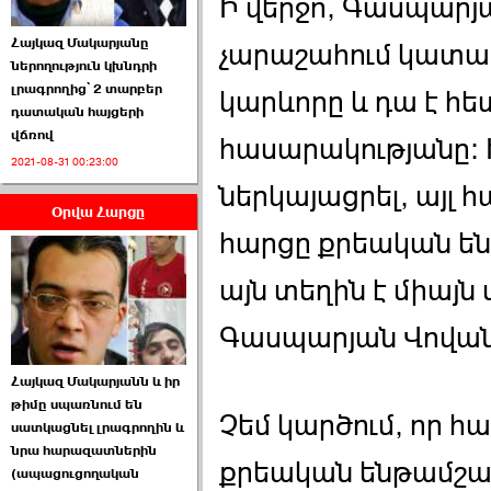
Ի վերջո, Գասպարյա
Հայկազ Մակարյանը
չարաշահում կատարե
ներողություն կխնդրի
լրագրողից՝ 2 տարբեր
կարևորը և դա է հ
դատական հայցերի
վճռով
հասարակությանը: Ի
ՏԵՍԱՆՅՈՒԹ․ Ի՞նչ
2021-08-31 00:23:00
իրավիճակ է այս ›››
ներկայացրել, այլ 
Օրվա Հարցը
2026-07-04 10:40:00
հարցը քրեական ենթ
այն տեղին է միայն 
Գասպարյան Վովան 
Սահմանադրական
Հայկազ Մակարյանն և իր
դատարանը մերժեց ›››
թիմը սպառնում են
Չեմ կարծում, որ հ
սատկացնել լրագրողին և
2026-07-02 00:39:00
նրա հարազատներին
քրեական ենթամշակ
(ապացուցողական