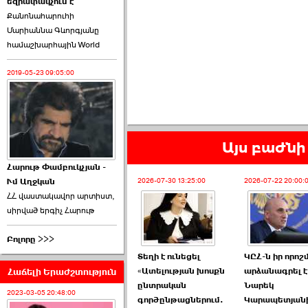
եզրափակչում է
թեկնածու է ընտրվել
Քանոնահարուհի
Ռուբեն Ռուբինյանը ›››
Մարիաննա Գևորգյանը
համաշխարհային World
2026-06-23 21:28:00
2019-05-23 09:05:00
«Ժողովուրդ»-ը
Այս բաժնի 
հերթական ›››
Հարութ Փամբուկչյան -
Ւմ Աղջկան
2026-06-21 23:00:00
2026-07-30 13:25:00
2026-07-22 20:00:
ՀՀ վաստակավոր արտիստ,
սիրված երգիչ Հարութ
Բոլորը >>>
Տեղի է ունեցել
ԿԸՀ-ն իր որո
Հաճելի Երաժշտություն
«Ատելության խոսքն
արձանագրել է,
armlur.ՔՊ-ի ներսում
ընտրական
Նարեկ
սպասում են ›››
2023-03-05 20:48:00
գործընթացներում.
Կարապետյան