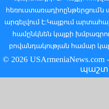
հեռուստառադիոընթերցումն 
արգելվում է:Կայքում արտահ
համընկնեն կայքի խմբագր
բովանդակության համար կայ
© 2026 USArmeniaNews.c
պաշտ