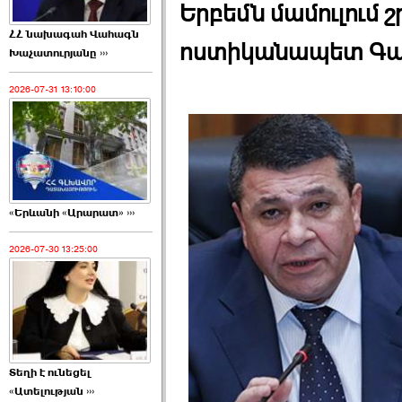
Երբեմն մամուլում 
ՀՀ նախագահ Վահագն
ոստիկանապետ Գաս
Խաչատուրյանը ›››
2026-07-31 13:10:00
«Երևանի «Արարատ» ›››
2026-07-30 13:25:00
Տեղի է ունեցել
«Ատելության ›››