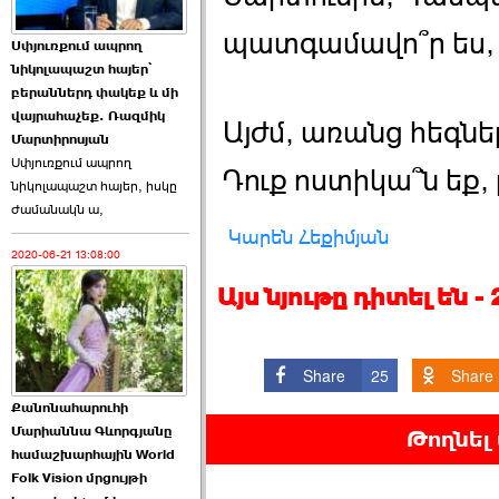
Աննա Վարդապետյանն
պատգամավո՞ր ես, 
Սփյուռքում ապրող
ուղերձ է հղել ›››
նիկոլապաշտ հայեր՝
բերաններդ փակեք և մի
2026-06-25 23:21:00
վայրահաչեք. Ռազմիկ
Այժմ, առանց հեգն
Մարտիրոսյան
Սփյուռքում ապրող
Դուք ոստիկա՞ն եք,
նիկոլապաշտ հայեր, իսկը
ժամանակն ա,
Կարեն Հեքիմյան
2020-06-21 13:08:00
Պաշտոնակռիվը սկսված
է. «Հրապարակ» ›››
Այս նյութը դիտել են 
2026-06-25 17:13:00
Share
25
Share
Քանոնահարուհի
Մարիաննա Գևորգյանը
Թողնել
համաշխարհային World
Folk Vision մրցույթի
ԱԺ նախագահի