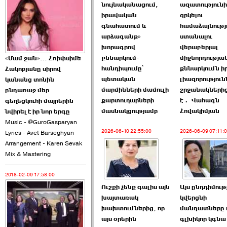
նույնականացում,
ազատություն
2026-06-10 22:55:00
իրավական
զրկելու
գնահատում և
համաձայնությ
արձագանք»
ստանալու
խորագրով
վերաբերյալ
քննարկում-
միջնորդությա
«Մամ ջան»… Հռիփսիմե
հանդիպումը՝
քննարկումն ի
Հակոբյանը սիրով
Ուշքի չենք գալիս այն
պետական
լիազորություն
կանանց տոնին
խայտառակ ›››
մարմինների մամուլի
շրջանակներից
ընդառաջ մեր
քարտուղարների
է․ Վահագն
գեղեցկուհի մայրերին
2026-06-09 15:05:00
մասնակցությամբ
Հովակիմյան
նվիրել է իր նոր երգը
Music - @GuroGasparyan
2026-06-10 22:55:00
2026-06-09 07:11:
Lyrics - Avet Barseghyan
Arrangement - Karen Sevak
Mix & Mastering
2018-02-09 17:58:00
Ծառուկյանի փեսան
Ուշքի չենք գալիս այն
Այս ընդդիմութ
վնասել է ›››
խայտառակ
կվերցնի
խախտումներից, որ
մանդատները 
2026-06-09 07:11:00
այս օրերին
գլխիկոր կգնա