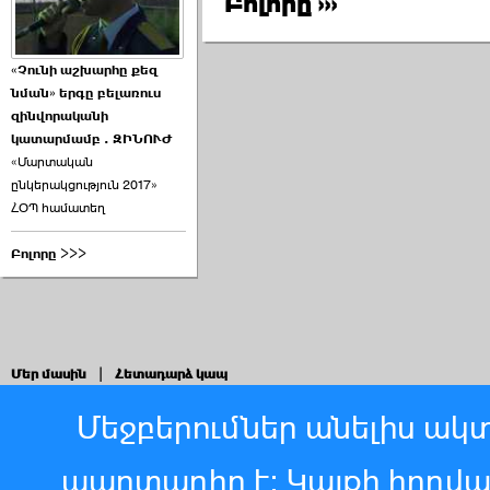
Բոլորը ›››
«Չունի աշխարհը քեզ
նման» երգը բելառուս
զինվորականի
կատարմամբ . ԶԻՆՈՒԺ
«Մարտական
ընկերակցություն 2017»
ՀՕՊ համատեղ
Բոլորը >>>
Մեր մասին
|
Հետադարձ կապ
Մեջբերումներ անելիս ակտ
պարտադիր է: Կայքի հոդվ