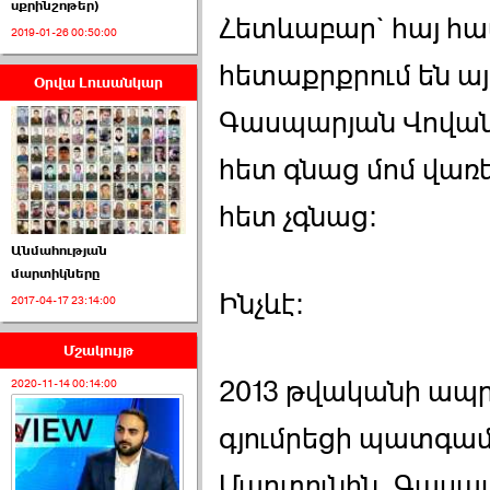
սքրինշոթեր)
Հետևաբար` հայ հա
2019-01-26 00:50:00
հետաքրքրում են այլ
Օրվա Լուսանկար
ՈՒՂԻՂ․ ԱԺ-ն
Կառավարության ›››
Գասպարյան Վովան
2026-07-01 00:52:00
հետ գնաց մոմ վառե
հետ չգնաց:
Անմահության
մարտիկները
Ինչևէ:
2017-04-17 23:14:00
ՍԴ-ն հուլիսի 1-ին
կհեռանա ›››
Մշակույթ
2026-07-01 00:08:00
2013 թվականի ապրի
2020-11-14 00:14:00
գյումրեցի պատգամ
Մարտունին, Գասպա