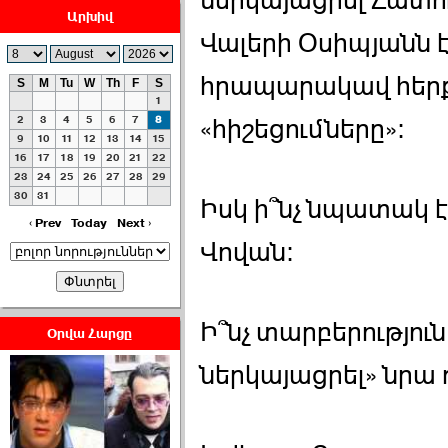
ներկայացրել Հատու
Արխիվ
Վալերի Օսիպյանն 
հրապարակավ հերք
S
M
Tu
W
Th
F
S
1
ՀԱՅԱՊԱՀՊԱՆՈՒԹԻՒՆ՝
2
3
4
5
6
7
8
«հիշեցումները»:
ՀԱՒԱՏՔԻ ԵՒ
9
10
11
12
13
14
15
16
17
18
19
20
21
22
ԿՐԹՈՒԹԵԱՆ
23
24
25
26
27
28
29
ՃԱՆԱՊԱՐՀՈՎ ›››
30
31
Իսկ ի՞նչ նպատակ
2026-07-06 06:50:00
‹ Prev
Today
Next ›
Վովան:
Ի՞նչ տարբերություն
Օրվա Հարցը
Ամենաշատը էսօրվանից
ներկայացրել» նրա 
էի վախենում.Նիկոլայ
Եղիազարյան ›››
2026-07-05 23:19:00