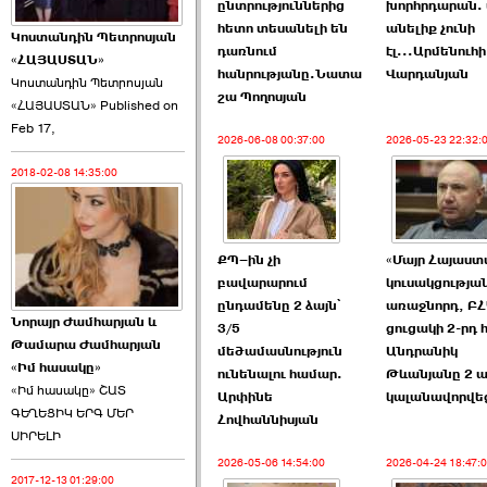
ընտրություններից
խորհրդարան. 
հետո տեսանելի են
անելիք չունի
Կոստանդին Պետրոսյան
դառնում
էլ...Արմենուհի
«ՀԱՅԱՍՏԱՆ»
հանրությանը.Նատա
Վարդանյան
Կոստանդին Պետրոսյան
շա Պողոսյան
«ՀԱՅԱՍՏԱՆ» Published on
Այս ընդդիմությունը
Feb 17,
կվերցնի ›››
2026-06-08 00:37:00
2026-05-23 22:32:
2018-02-08 14:35:00
2026-06-09 00:41:00
ՔՊ–ին չի
«Մայր Հայաստ
բավարարում
կուսակցությա
ընդամենը 2 ձայն՝
առաջնորդ, Բ
Նորայր Ժամհարյան և
Որպես ընդդիմադիր
3/5
ցուցակի 2-րդ
Թամարա Ժամհարյան
ընտրող՝ ›››
մեծամասնություն
Անդրանիկ
«Իմ հասակը»
ունենալու համար.
Թևանյանը 2 ա
«Իմ հասակը» ՇԱՏ
Արփինե
կալանավորվե
ԳԵՂԵՑԻԿ ԵՐԳ ՄԵՐ
Հովհաննիսյան
ՍԻՐԵԼԻ
2026-05-06 14:54:00
2026-04-24 18:47:
2017-12-13 01:29:00