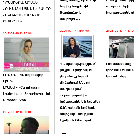
հավատով, որ մի օր
նրա ընտանիք
ՊՐԵՄԻԵՐԱ. ԱՐՄԵՆ
նորից հայրենին
անդամներին 
ՀՈՎՀԱՆՆԻՍՅԱՆ ԵՒ ՀԱԿՈԲ
ծաղկունք է
հարազատներ
ՀԱԿՈԲՅԱՆ «ԱՐԴՅՈՔ
ապրելու...
ՈՎՔԵՐ ԵՆ»
2026-03-17 14:47:00
2026-03-17 14:13:0
2017-09-19 13:23:00
Դե պատկերացրեք`
Ռուսաստանը
ինչքան խղճուկ ու
փոխում է մուտ
ԼԻԱՆԱ - «Շնորհավոր
լեղաճաք եղած
կանոնները
Լինի»
վիճակում են, որ
ԼԻԱՆԱ - «Շնորհավոր
անգամ ինձ`
Լինի» Liana-Shnorhavor Lini
«Հրապարակի»
Director: Aren
խմբագրին են կանչել
Քննչական կոմիտե`
2017-09-12 13:59:00
հարցաքննության.
Արմինե Օհանյան