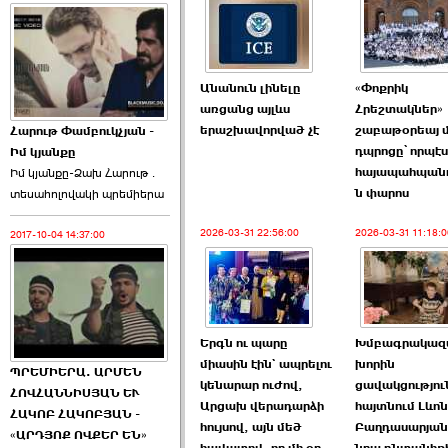
Անանուն լինելը
«Փոքրիկ
առցանց այլևս
Հրեշտակներ»
երաշխավորված չէ
շաբաթօրեայ մ
Հարութ Փամբուկչյան -
դպրոցը՝ որպէս
Իմ կյանքը
հայապահպան
Իմ կյանքը-Ձախ Հարnւթ․
ն փարոս
տեuաhnլnվակի պրեմիերա
2026-03-31 22:56:00
2026-03-31 11:18:0
2017-10-04 14:37:00
Երգն ու պարը
Խմբագրակազմ
միասին էին` ապրելու
խորին
ՊՐԵՄԻԵՐԱ. ԱՐՄԵՆ
կենարար ուժով,
ցավակցությու
ՀՈՎՀԱՆՆԻՍՅԱՆ ԵՒ
Արցախ վերադարձի
հայտնում Լևոն
ՀԱԿՈԲ ՀԱԿՈԲՅԱՆ -
հույսով, այն մեծ
Բաղդասարյան
«ԱՐԴՅՈՔ ՈՎՔԵՐ ԵՆ»