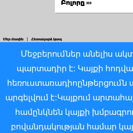
Բոլորը ›››
Մեր մասին
|
Հետադարձ կապ
Մեջբերումներ անելիս ակտ
պարտադիր է: Կայքի հոդվ
հեռուստառադիոընթերցումն 
արգելվում է:Կայքում արտահ
համընկնեն կայքի խմբագր
բովանդակության համար կայ