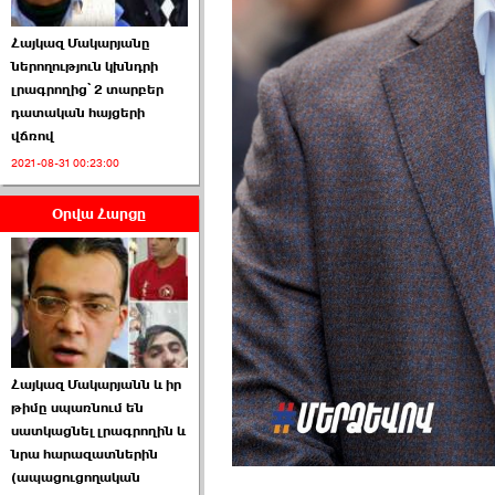
Հայկազ Մակարյանը
ներողություն կխնդրի
լրագրողից՝ 2 տարբեր
դատական հայցերի
վճռով
ՏԵՍԱՆՅՈՒԹ․ Ի՞նչ
2021-08-31 00:23:00
իրավիճակ է այս ›››
Օրվա Հարցը
2026-07-04 10:40:00
Սահմանադրական
Հայկազ Մակարյանն և իր
դատարանը մերժեց ›››
թիմը սպառնում են
սատկացնել լրագրողին և
2026-07-02 00:39:00
նրա հարազատներին
(ապացուցողական