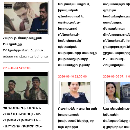
նույնականացում,
ազատություն
իրավական
զրկելու
գնահատում և
համաձայնությ
արձագանք»
ստանալու
խորագրով
վերաբերյալ
քննարկում-
միջնորդությա
Հարութ Փամբուկչյան -
հանդիպումը՝
քննարկումն ի
Իմ կյանքը
պետական
լիազորություն
Իմ կյանքը-Ձախ Հարnւթ․
մարմինների մամուլի
շրջանակներից
տեuաhnլnվակի պրեմիերա
քարտուղարների
է․ Վահագն
մասնակցությամբ
Հովակիմյան
2017-10-04 14:37:00
2026-06-10 22:55:00
2026-06-09 07:11:
ՊՐԵՄԻԵՐԱ. ԱՐՄԵՆ
Ուշքի չենք գալիս այն
Այս ընդդիմութ
ՀՈՎՀԱՆՆԻՍՅԱՆ ԵՒ
խայտառակ
կվերցնի
ՀԱԿՈԲ ՀԱԿՈԲՅԱՆ -
խախտումներից, որ
մանդատները 
«ԱՐԴՅՈՔ ՈՎՔԵՐ ԵՆ»
այս օրերին
գլխիկոր կգնա