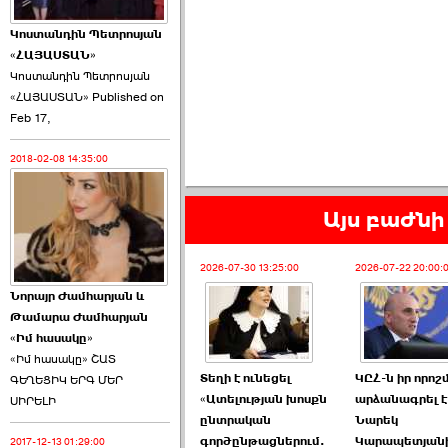
Կոստանդին Պետրոսյան
«ՀԱՅԱՍՏԱՆ»
Կոստանդին Պետրոսյան
«ՀԱՅԱՍՏԱՆ» Published on
Այս ընդդիմությունը
Feb 17,
կվերցնի ›››
2018-02-08 14:35:00
2026-06-09 00:41:00
Այս բաժնի 
2026-07-30 13:25:00
2026-07-22 20:00:
Նորայր Ժամհարյան և
Որպես ընդդիմադիր
Թամարա Ժամհարյան
ընտրող՝ ›››
«Իմ հասակը»
«Իմ հասակը» ՇԱՏ
Տեղի է ունեցել
ԿԸՀ-ն իր որո
ԳԵՂԵՑԻԿ ԵՐԳ ՄԵՐ
«Ատելության խոսքն
արձանագրել է,
ՍԻՐԵԼԻ
ընտրական
Նարեկ
գործընթացներում.
Կարապետյան
2017-12-13 01:29:00