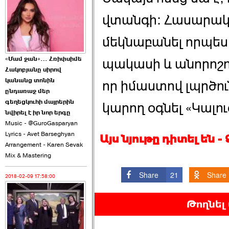
2026-06-10 22:55:00
վտանգի: Հասարակո
մեկնաբանել որպես 
«Մամ ջան»… Հռիփսիմե
պակասի և անորոշու
Հակոբյանը սիրով
Ուշքի չենք գալիս այն
կանանց տոնին
որ իմաստով լպրծու
խայտառակ ›››
ընդառաջ մեր
գեղեցկուհի մայրերին
կարող օգնել «Կալո
2026-06-09 15:05:00
նվիրել է իր նոր երգը
Music - @GuroGasparyan
Lyrics - Avet Barseghyan
Այս նյութը դիտել են 
Arrangement - Karen Sevak
Mix & Mastering
Share
21
Share
2018-02-09 17:58:00
Ծառուկյանի փեսան
վնասել է ›››
Թողնել
2026-06-09 07:11:00