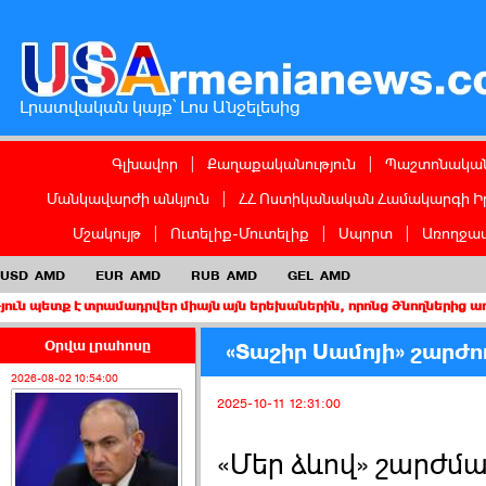
Լրատվական կայք՝ Լոս Անջելեսից
Գլխավոր
|
Քաղաքականություն
|
Պաշտոնական
Մանկավարժի անկյուն
|
ՀՀ Ոստիկանական Համակարգի Ի
Մշակույթ
|
Ուտելիք-Մուտելիք
|
Սպորտ
|
Առողջապ
USD
AMD
EUR
AMD
RUB
AMD
GEL
AMD
տրամադրվեր միայն այն երեխաներին, որոնց ծնողներից առնվազն մեկ
Օրվա լրահոսը
«Տաշիր Սամոյի» շարժո
2026-08-02 10:54:00
2025-10-11 12:31:00
«Մեր ձևով» շարժմ