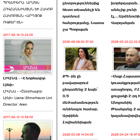
ՊՐԵՄԻԵՐԱ. ԱՐՄԵՆ
ընտրություններից
խորհրդարան. 
ՀՈՎՀԱՆՆԻՍՅԱՆ ԵՒ ՀԱԿՈԲ
հետո տեսանելի են
անելիք չունի
ՀԱԿՈԲՅԱՆ «ԱՐԴՅՈՔ
դառնում
էլ...Արմենուհի
ՈՎՔԵՐ ԵՆ»
հանրությանը.Նատա
Վարդանյան
շա Պողոսյան
2017-09-19 13:23:00
2026-06-08 00:37:00
2026-05-23 22:32:
ՔՊ–ին չի
«Մայր Հայաստ
ԼԻԱՆԱ - «Շնորհավոր
բավարարում
կուսակցությա
Լինի»
ընդամենը 2 ձայն՝
առաջնորդ, Բ
ԼԻԱՆԱ - «Շնորհավոր
3/5
ցուցակի 2-րդ
Լինի» Liana-Shnorhavor Lini
մեծամասնություն
Անդրանիկ
Director: Aren
ունենալու համար.
Թևանյանը 2 ա
Արփինե
կալանավորվե
2017-09-12 13:59:00
Հովհաննիսյան
2026-05-06 14:54:00
2026-04-24 18:47: