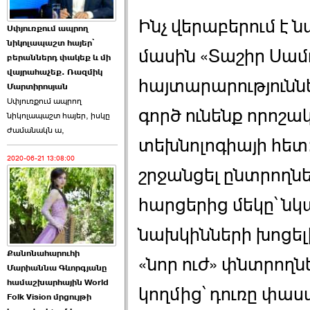
Ինչ վերաբերում է 
Աննա Վարդապետյանն
Սփյուռքում ապրող
ուղերձ է հղել ›››
նիկոլապաշտ հայեր՝
մասին «Տաշիր Սամո
բերաններդ փակեք և մի
2026-06-25 23:21:00
վայրահաչեք. Ռազմիկ
հայտարարությունն
Մարտիրոսյան
Սփյուռքում ապրող
գործ ունենք որոշ
նիկոլապաշտ հայեր, իսկը
ժամանակն ա,
տեխնոլոգիայի հետ:
2020-06-21 13:08:00
Պաշտոնակռիվը սկսված
շրջանցել ընտրողն
է. «Հրապարակ» ›››
հարցերից մեկը՝ նկ
2026-06-25 17:13:00
նախկինների խոցել
Քանոնահարուհի
«նոր ուժ» փնտրողնե
Մարիաննա Գևորգյանը
համաշխարհային World
կողմից՝ դուռը փաս
Folk Vision մրցույթի
ԱԺ նախագահի