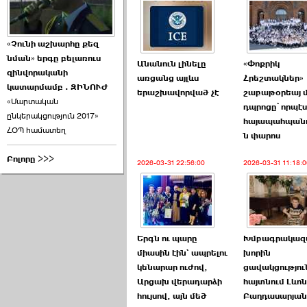
«Չունի աշխարհը քեզ
նման» երգը բելառուս
Անանուն լինելը
«Փոքրիկ
զինվորականի
առցանց այլևս
Հրեշտակներ»
կատարմամբ . ԶԻՆՈՒԺ
երաշխավորված չէ
շաբաթօրեայ մ
«Մարտական
դպրոցը՝ որպէս
ընկերակցություն 2017»
հայապահպան
ՀՕՊ համատեղ
ն փարոս
Բոլորը >>>
2026-03-31 22:56:00
2026-03-31 11:18:0
Երգն ու պարը
Խմբագրակազմ
միասին էին` ապրելու
խորին
կենարար ուժով,
ցավակցությու
Արցախ վերադարձի
հայտնում Լևոն
հույսով, այն մեծ
Բաղդասարյան