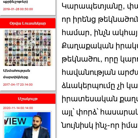
սքրինշոթեր)
Կարապետյանը, փաս
2019-01-26 00:50:00
որ իրենց թեկնածուն
Օրվա Լուսանկար
ՈՒՂԻՂ․ ԱԺ-ն
համար, ինչն ակհայ
Կառավարության ›››
Քաղաքական իրակա
2026-07-01 00:52:00
թեկնածու, որը կար
հավանության արժա
Անմահության
մարտիկները
ձևակերպումը չի կ
2017-04-17 23:14:00
ՍԴ-ն հուլիսի 1-ին
կհեռանա ›››
իրատեսական քաղ
Մշակույթ
2026-07-01 00:08:00
2020-11-14 00:14:00
այլ՝ փորձ՝ հասարակ
նույնիսկ ինչ-որ իմ