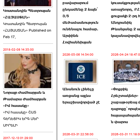
բավարարում
կուսակցությա
ընդամենը 2 ձայն՝
առաջնորդ, Բ
Կոստանդին Պետրոսյան
3/5
ցուցակի 2-րդ
«ՀԱՅԱՍՏԱՆ»
մեծամասնություն
Անդրանիկ
Կոստանդին Պետրոսյան
ունենալու համար.
Թևանյանը 2 ա
«ՀԱՅԱՍՏԱՆ» Published on
Այս ընդդիմությունը
Արփինե
կալանավորվե
Feb 17,
կվերցնի ›››
Հովհաննիսյան
2018-02-08 14:35:00
2026-06-09 00:41:00
2026-05-06 14:54:00
2026-04-24 18:47:
Անանուն լինելը
«Փոքրիկ
Նորայր Ժամհարյան և
Որպես ընդդիմադիր
առցանց այլևս
Հրեշտակներ»
Թամարա Ժամհարյան
ընտրող՝ ›››
երաշխավորված չէ
շաբաթօրեայ մ
«Իմ հասակը»
դպրոցը՝ որպէս
«Իմ հասակը» ՇԱՏ
հայապահպան
ԳԵՂԵՑԻԿ ԵՐԳ ՄԵՐ
ն փարոս
ՍԻՐԵԼԻ
2026-03-31 22:56:00
2026-03-31 11:18:0
2017-12-13 01:29:00