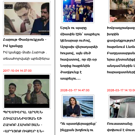
Երգն ու պարը
Խմբագրակազմ
միասին էին` ապրելու
խորին
Հարութ Փամբուկչյան -
կենարար ուժով,
ցավակցությու
Իմ կյանքը
Արցախ վերադարձի
հայտնում Լևոն
Իմ կյանքը-Ձախ Հարnւթ․
հույսով, այն մեծ
Բաղդասարյան
տեuաhnլnվակի պրեմիերա
հավատով, որ մի օր
նրա ընտանիք
նորից հայրենին
անդամներին 
2017-10-04 14:37:00
ծաղկունք է
հարազատներ
ապրելու...
2026-03-17 14:47:00
2026-03-17 14:13:0
ՊՐԵՄԻԵՐԱ. ԱՐՄԵՆ
ՀՈՎՀԱՆՆԻՍՅԱՆ ԵՒ
Դե պատկերացրեք`
Ռուսաստանը
ՀԱԿՈԲ ՀԱԿՈԲՅԱՆ -
ինչքան խղճուկ ու
փոխում է մուտ
«ԱՐԴՅՈՔ ՈՎՔԵՐ ԵՆ»