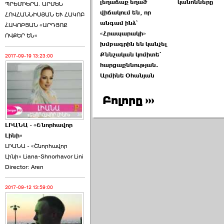
լեղաճաք եղած
կանոնները
ՊՐԵՄԻԵՐԱ. ԱՐՄԵՆ
վիճակում են, որ
ՀՈՎՀԱՆՆԻՍՅԱՆ ԵՒ ՀԱԿՈԲ
անգամ ինձ`
ՀԱԿՈԲՅԱՆ «ԱՐԴՅՈՔ
«Հրապարակի»
ՈՎՔԵՐ ԵՆ»
խմբագրին են կանչել
Քննչական կոմիտե`
2017-09-19 13:23:00
հարցաքննության.
Արմինե Օհանյան
Բոլորը ›››
ԼԻԱՆԱ - «Շնորհավոր
Լինի»
ԼԻԱՆԱ - «Շնորհավոր
Լինի» Liana-Shnorhavor Lini
Director: Aren
2017-09-12 13:59:00