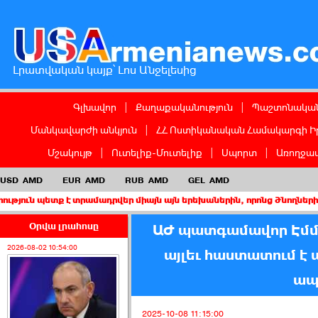
Լրատվական կայք՝ Լոս Անջելեսից
Գլխավոր
|
Քաղաքականություն
|
Պաշտոնական
Մանկավարժի անկյուն
|
ՀՀ Ոստիկանական Համակարգի Ի
Մշակույթ
|
Ուտելիք-Մուտելիք
|
Սպորտ
|
Առողջապ
USD
AMD
EUR
AMD
RUB
AMD
GEL
AMD
ք է տրամադրվեր միայն այն երեխաներին, որոնց ծնողներից առնվազն
Օրվա լրահոսը
ԱԺ պատգամավոր Էմմա 
2026-08-02 10:54:00
այլեւ հաստատում է
ապ
2025-10-08 11:15:00