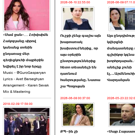
2026-06-10 22:55:00
2026-06-09 07:11:
2026-06-10 22:55:00
«Մամ ջան»… Հռիփսիմե
Ուշքի չենք գալիս այն
Այս ընդդիմութ
Հակոբյանը սիրով
խայտառակ
կվերցնի
Ուշքի չենք գալիս այն
կանանց տոնին
խախտումներից, որ
մանդատները 
խայտառակ ›››
ընդառաջ մեր
այս օրերին
գլխիկոր կգնա
գեղեցկուհի մայրերին
ընտրություններից
խորհրդարան. 
2026-06-09 15:05:00
նվիրել է իր նոր երգը
հետո տեսանելի են
անելիք չունի
Music - @GuroGasparyan
դառնում
էլ...Արմենուհի
Lyrics - Avet Barseghyan
հանրությանը.Նատա
Վարդանյան
Arrangement - Karen Sevak
շա Պողոսյան
Mix & Mastering
2026-06-08 00:37:00
2026-05-23 22:32:
2018-02-09 17:58:00
Ծառուկյանի փեսան
վնասել է ›››
2026-06-09 07:11:00
ՔՊ–ին չի
«Մայր Հայաստ