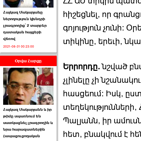
ՀՀ ԱԺ տիկին պատ
հիշեցնել, որ գրանց
Հայկազ Մակարյանը
ներողություն կխնդրի
գոյություն չունի։
լրագրողից՝ 2 տարբեր
դատական հայցերի
տիկինը, երեւի, նկ
վճռով
ՏԵՍԱՆՅՈՒԹ․ Ի՞նչ
2021-08-31 00:23:00
իրավիճակ է այս ›››
Օրվա Հարցը
2026-07-04 10:40:00
Երրորդը.
նշված բն
չլինելը չի նշանակո
հասցեում։ Իսկ, ըս
Սահմանադրական
տեղեկությունների
Հայկազ Մակարյանն և իր
դատարանը մերժեց ›››
թիմը սպառնում են
Պալյանն, իր ամուսն
սատկացնել լրագրողին և
2026-07-02 00:39:00
նրա հարազատներին
հետ, բնակվում է հ
(ապացուցողական