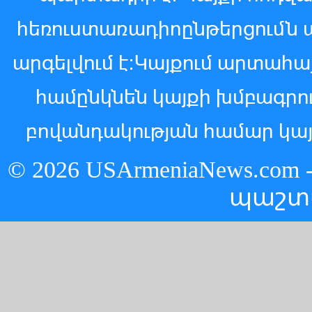
հեռուստառադիոընթերցումն 
արգելվում է:Կայքում արտահ
համընկնեն կայքի խմբագր
բովանդակության համար կայ
© 2026 USArmeniaNews.c
պաշտ