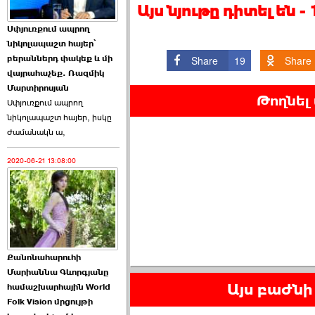
Այս նյութը դիտել են 
Աննա Վարդապետյանն
Սփյուռքում ապրող
ուղերձ է հղել ›››
նիկոլապաշտ հայեր՝
բերաններդ փակեք և մի
Share
19
Share
2026-06-25 23:21:00
վայրահաչեք. Ռազմիկ
Մարտիրոսյան
Թողնել
Սփյուռքում ապրող
նիկոլապաշտ հայեր, իսկը
ժամանակն ա,
2020-06-21 13:08:00
Պաշտոնակռիվը սկսված
է. «Հրապարակ» ›››
2026-06-25 17:13:00
Քանոնահարուհի
Մարիաննա Գևորգյանը
Այս բաժնի 
համաշխարհային World
Folk Vision մրցույթի
ԱԺ նախագահի