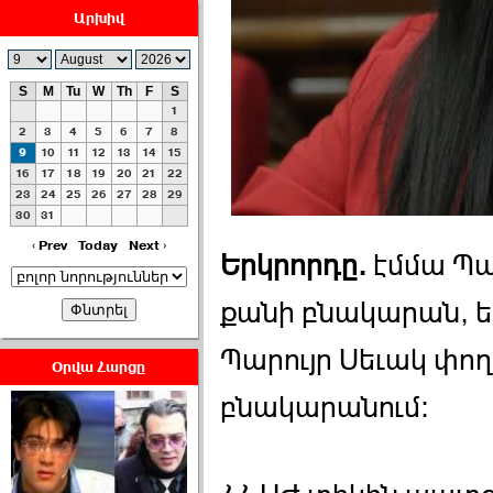
Արխիվ
S
M
Tu
W
Th
F
S
1
ՀԱՅԱՊԱՀՊԱՆՈՒԹԻՒՆ՝
2
3
4
5
6
7
8
ՀԱՒԱՏՔԻ ԵՒ
9
10
11
12
13
14
15
16
17
18
19
20
21
22
ԿՐԹՈՒԹԵԱՆ
23
24
25
26
27
28
29
ՃԱՆԱՊԱՐՀՈՎ ›››
30
31
2026-07-06 06:50:00
‹ Prev
Today
Next ›
Երկրորդը.
էմմա Պա
քանի բնակարան, եթ
Պարույր Սեւակ փողո
Օրվա Հարցը
Ամենաշատը էսօրվանից
բնակարանում։
էի վախենում.Նիկոլայ
Եղիազարյան ›››
2026-07-05 23:19:00