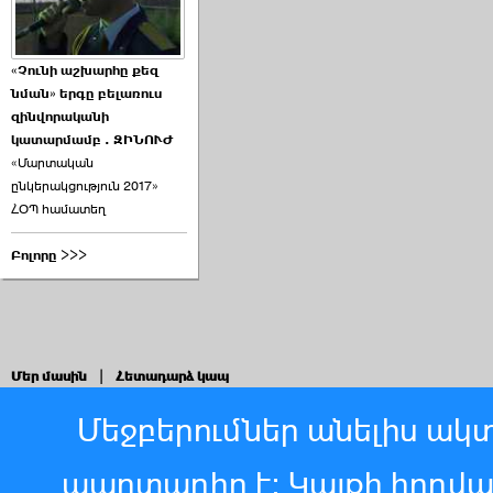
«Չունի աշխարհը քեզ
նման» երգը բելառուս
զինվորականի
կատարմամբ . ԶԻՆՈՒԺ
«Մարտական
ընկերակցություն 2017»
ՀՕՊ համատեղ
Բոլորը >>>
Մեր մասին
|
Հետադարձ կապ
Մեջբերումներ անելիս ակտ
պարտադիր է: Կայքի հոդվ