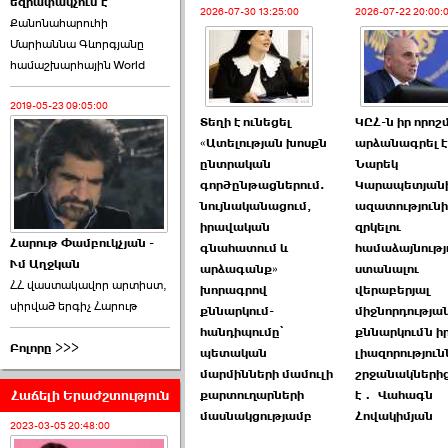
եզրափակչում է
թեկնածու է ընտրվել
2026-07-30 13:25:00
2026-07-22 20:00:
Քանոնահարուհի
Ռուբեն Ռուբինյանը ›››
Մարիաննա Գևորգյանը
համաշխարհային World
2026-06-23 21:28:00
2019-05-23 09:05:00
Տեղի է ունեցել
ԿԸՀ-ն իր որո
«Ատելության խոսքն
արձանագրել է,
ընտրական
Նարեկ
գործընթացներում.
Կարապետյան
«Ժողովուրդ»-ը
նույնականացում,
ազատություն
հերթական ›››
իրավական
զրկելու
Հարութ Փամբուկչյան -
գնահատում և
համաձայնությ
Ւմ Աղջկան
2026-06-21 23:00:00
արձագանք»
ստանալու
ՀՀ վաստակավոր արտիստ,
խորագրով
վերաբերյալ
սիրված երգիչ Հարութ
քննարկում-
միջնորդությա
հանդիպումը՝
քննարկումն ի
Բոլորը >>>
պետական
լիազորություն
մարմինների մամուլի
շրջանակներից
Հաճելի Երաժշտություն
քարտուղարների
է․ Վահագն
armlur.ՔՊ-ի ներսում
մասնակցությամբ
Հովակիմյան
սպասում են ›››
2023-03-05 20:48:00