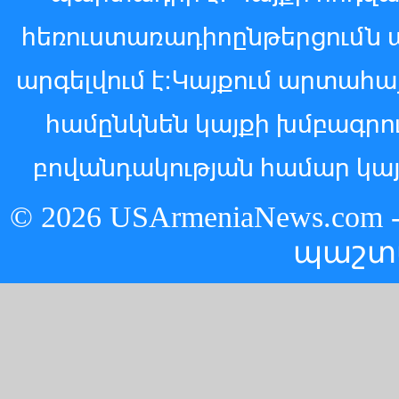
հեռուստառադիոընթերցումն 
արգելվում է:Կայքում արտահ
համընկնեն կայքի խմբագր
բովանդակության համար կայ
© 2026 USArmeniaNews.c
պաշտ