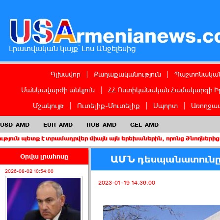
Լրատվական կայք՝ Լոս Անջելեսից
Գլխավոր
|
Քաղաքականություն
|
Պաշտոնական
Մանկավարժի անկյուն
|
ՀՀ Ոստիկանական Համակարգի Ի
Մշակույթ
|
Ուտելիք-Մուտելիք
|
Սպորտ
|
Առողջապ
USD
AMD
EUR
AMD
RUB
AMD
GEL
AMD
 է տրամադրվեր միայն այն երեխաներին, որոնց ծնողներից առնվազն 
Օրվա լրահոսը
ԱՄՆ դեսպանատունը 
2026-08-02 10:54:00
2023-01-19 14:36:00