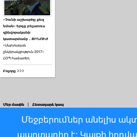
«Չունի աշխարհը քեզ
նման» երգը բելառուս
զինվորականի
կատարմամբ . ԶԻՆՈՒԺ
«Մարտական
ընկերակցություն 2017»
ՀՕՊ համատեղ
Բոլորը >>>
Մեր մասին
|
Հետադարձ կապ
Մեջբերումներ անելիս ակտ
պարտադիր է: Կայքի հոդվ