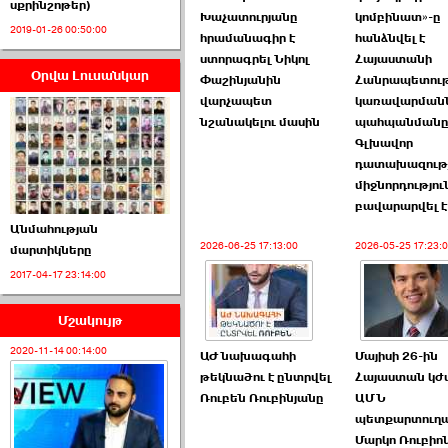
սքրինշոթեր)
Խաչատուրյանը
կոմբինատ»-ը
2019-01-26 00:50:00
հրամանագիր է
հանձնվել է
ստորագրել Նիկոլ
Հայաստանի
Օրվա Լուսանկար
Փաշինյանին
Հանրապետու
ՈՒՂԻՂ․ ԱԺ-ն
վարչապետ
կառավարմանն
Կառավարության ›››
նշանակելու մասին
պահպանմանը
Գլխավոր
2026-07-01 00:52:00
դատախազութ
միջնորդությու
բավարարվել է
Անմահության
2026-06-25 17:13:00
2026-05-25 17:23:
մարտիկները
2017-04-17 23:14:00
ՍԴ-ն հուլիսի 1-ին
կհեռանա ›››
Մշակույթ
2026-07-01 00:08:00
2020-11-14 00:14:00
ԱԺ նախագահի
Մայիսի 26-ին
թեկնածու է ընտրվել
Հայաստան կժ
Ռուբեն Ռուբինյանը
ԱՄՆ
պետքարտուղ
Մարկո Ռուբիո