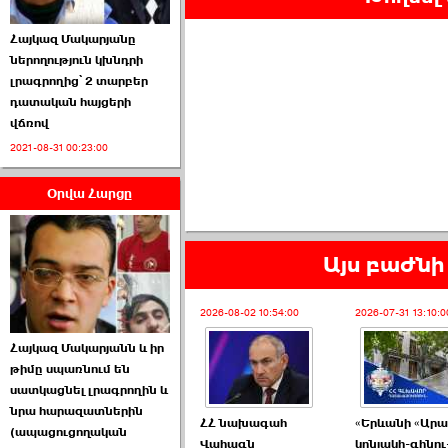
Հայկազ Մակարյանը
ներողություն կխնդրի
լրագրողից՝ 2 տարբեր
դատական հայցերի
վճռով
ՏԵՍԱՆՅՈՒԹ․ Ի՞նչ
2021-08-31 00:23:00
իրավիճակ է այս ›››
Օրվա Հարցը
2026-07-04 10:40:00
Այս բաժնի 
2026-08-02 10:54:00
2026-07-31 13:10:0
Սահմանադրական
Հայկազ Մակարյանն և իր
դատարանը մերժեց ›››
թիմը սպառնում են
սատկացնել լրագրողին և
2026-07-02 00:39:00
նրա հարազատներին
ՀՀ նախագահ
«Երևանի «Ար
(ապացուցողական
Վահագն
կոնյակի-գինու