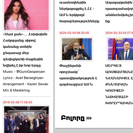
ուսանողներին
Աղազարյանին 
2026-06-10 22:55:00
ներկայացրել է ՀՀ -
պատգամավո
ԱՄՆ երկկողմ
անձեռնմխելիո
հարաբերությունները
ից
2024-03-04 06:25:00
2024-02-22 04:57:
«Մամ ջան»… Հռիփսիմե
Հակոբյանը սիրով
Ուշքի չենք գալիս այն
կանանց տոնին
խայտառակ ›››
ընդառաջ մեր
գեղեցկուհի մայրերին
2026-06-09 15:05:00
նվիրել է իր նոր երգը
Փաշինյանի
ՍԵՐԳԵՅ
Music - @GuroGasparyan
որոշմամբ՝
ԱՌՍՏԱՄՅԱՆ
Lyrics - Avet Barseghyan
պատվիրակություն է
ՆՇԱՆԱԿՎԵԼ Է
Arrangement - Karen Sevak
գործուղվում ԱՄՆ
ՔՆՆՉԱԿԱՆ
Mix & Mastering
ԿՈՄԻՏԵԻ
ՆԱԽԱԳԱՀԻ
2018-02-09 17:58:00
ԽՈՐՀՐԴԱԿԱՆ
Ծառուկյանի փեսան
վնասել է ›››
Բոլորը ›››
2026-06-09 07:11:00