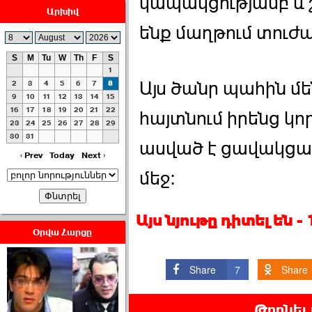
կապակցությամբ և 
Արխիվ
ենք մաղթում տուժ
S
M
Tu
W
Th
F
S
1
ՀԱՅԱՊԱՀՊԱՆՈՒԹԻՒՆ՝
Այս ծանր պահին մե
2
3
4
5
6
7
8
ՀԱՒԱՏՔԻ ԵՒ
9
10
11
12
13
14
15
16
17
18
19
20
21
22
ԿՐԹՈՒԹԵԱՆ
հայտնում իրենց կո
23
24
25
26
27
28
29
ՃԱՆԱՊԱՐՀՈՎ ›››
30
31
ասված է ցավակցա
2026-07-06 06:50:00
‹ Prev
Today
Next ›
մեջ։
Այս նյութը դիտել են 
Օրվա Հարցը
Ամենաշատը էսօրվանից
էի վախենում.Նիկոլայ
Share
7
Share
Եղիազարյան ›››
Թողնել
2026-07-05 23:19:00