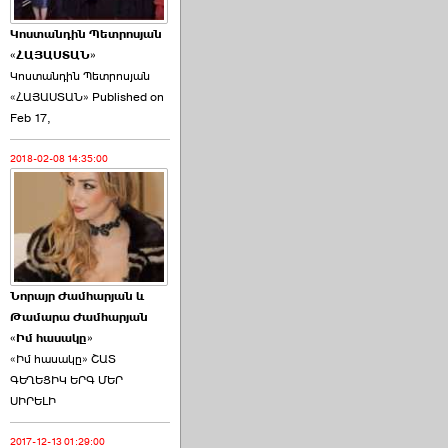
Կոստանդին Պետրոսյան
«ՀԱՅԱՍՏԱՆ»
Կոստանդին Պետրոսյան
«ՀԱՅԱՍՏԱՆ» Published on
Այս ընդդիմությունը
Feb 17,
կվերցնի ›››
2018-02-08 14:35:00
2026-06-09 00:41:00
Նորայր Ժամհարյան և
Որպես ընդդիմադիր
Թամարա Ժամհարյան
ընտրող՝ ›››
«Իմ հասակը»
«Իմ հասակը» ՇԱՏ
ԳԵՂԵՑԻԿ ԵՐԳ ՄԵՐ
ՍԻՐԵԼԻ
2017-12-13 01:29:00