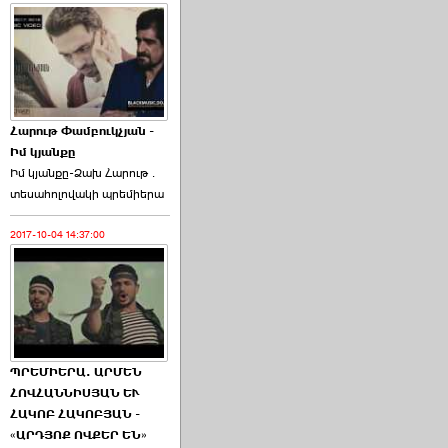
Հարութ Փամբուկչյան -
Իմ կյանքը
Իմ կյանքը-Ձախ Հարnւթ․
տեuաhnլnվակի պրեմիերա
2017-10-04 14:37:00
ՊՐԵՄԻԵՐԱ. ԱՐՄԵՆ
ՀՈՎՀԱՆՆԻՍՅԱՆ ԵՒ
ՀԱԿՈԲ ՀԱԿՈԲՅԱՆ -
«ԱՐԴՅՈՔ ՈՎՔԵՐ ԵՆ»