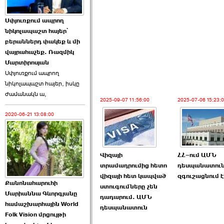
Աննա Վարդապետյանն
Սփյուռքում ապրող
ուղերձ է հղել ›››
նիկոլապաշտ հայեր՝
բերաններդ փակեք և մի
2026-06-25 23:21:00
վայրահաչեք. Ռազմիկ
Մարտիրոսյան
Սփյուռքում ապրող
նիկոլապաշտ հայեր, իսկը
ժամանակն ա,
2025-09-07 11:56:00
2025-07-06 15:23:
2020-06-21 13:08:00
Պաշտոնակռիվը սկսված
է. «Հրապարակ» ›››
2026-06-25 17:13:00
Վիզայի
ՀՀ–ում ԱՄՆ
տրամադրումից հետո
դեսպանատու
վիզայի հետ կապված
զգուշացնում է
Քանոնահարուհի
ստուգումները չեն
Մարիաննա Գևորգյանը
դադարում. ԱՄՆ
համաշխարհային World
դեսպանատուն
Folk Vision մրցույթի
ԱԺ նախագահի