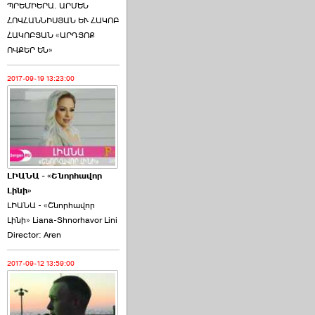
ՊՐԵՄԻԵՐԱ. ԱՐՄԵՆ
ՀՈՎՀԱՆՆԻՍՅԱՆ ԵՒ ՀԱԿՈԲ
ՀԱԿՈԲՅԱՆ «ԱՐԴՅՈՔ
ՈՎՔԵՐ ԵՆ»
2017-09-19 13:23:00
ԼԻԱՆԱ - «Շնորհավոր
Լինի»
ԼԻԱՆԱ - «Շնորհավոր
Լինի» Liana-Shnorhavor Lini
Director: Aren
2017-09-12 13:59:00