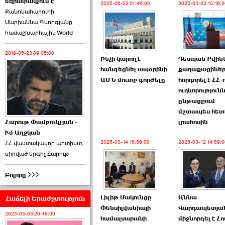
եզրափակչում է
թեկնածու է ընտրվել
2025-06-02 01:46:00
2025-05-02 10:16:0
Քանոնահարուհի
Ռուբեն Ռուբինյանը ›››
Մարիաննա Գևորգյանը
համաշխարհային World
2026-06-23 21:28:00
2019-05-23 09:05:00
Ինչի կարող է
Դեսպան Քվին
հանգեցնել ապօրինի
քաղաքացիներ
ԱՄՆ մուտք գործելը
հորդորել է ՀՀ-
ուղևորություն
«Ժողովուրդ»-ը
ընթացքում
հերթական ›››
մշտապես հետ
Հարութ Փամբուկչյան -
լրահոսին
Ւմ Աղջկան
2026-06-21 23:00:00
2025-03-14 16:59:00
2025-03-12 14:59:0
ՀՀ վաստակավոր արտիստ,
սիրված երգիչ Հարութ
Բոլորը >>>
Լիլիթ Մակունցը
Աննա
Հաճելի Երաժշտություն
armlur.ՔՊ-ի ներսում
Փենսիլվանիայի
Վարդապետյա
սպասում են ›››
2023-03-05 20:48:00
համալսարանի
միջնորդել է Հ