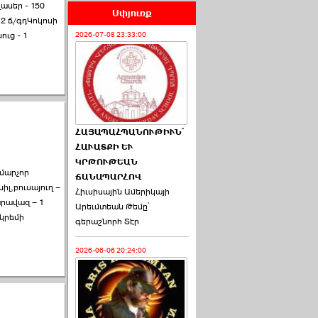
ասեր - 150
Սփյուռք
 2 ճ/գդԿոկոսի
ուց - 1
2026-07-08 23:33:00
ՀԱՅԱՊԱՀՊԱՆՈՒԹԻՒՆ՝
ՀԱՒԱՏՔԻ ԵՒ
ԿՐԹՈՒԹԵԱՆ
ամարչոր
ՃԱՆԱՊԱՐՀՈՎ
իլ,բուսայուղ –
Հիւսիսային Ամերիկայի
արավազ – 1
Արեւմտեան Թեմը՝
 կրեմի
գերաշնորհ Տէր
2026-06-06 20:24:00