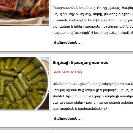
Պատրաստման եղանակը՝ Բուդը լվանալ, ծակծկե
աղաջրի մեջ: Գազարը, սոխը, խնձորը խոշոր կտ
կաթսան, ավելացնել հատիկ պղպեղը, աղը, դա
տերևները և եփել յուրաքանչյուր կիլոգրամին մ
հաշվարկով (այսինքն` 4 կգ միսը եփել 4 ժամ):
մանրամասն...
Տոլմայի 5 բաղադրատոմս
2015-12-04 19:57:00
Ամանորի նախաշեմին մեր ընթերցողների համ
ներկայացնում ենք տոլմայի 5 լավագույն բաղա
Վահե Անթանեսյանի «Ուդուլի» տոլմայի տասնյ
բաղադրատոմսեր «Հայ խոհարարական ավանդո
զարգացման և պահպանման» ՀԿ
մանրամասն...