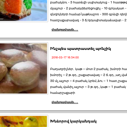
բաժակձու - 3 հատձվի սպիտակուց - 1 հատթթվ
մլալյուր - 2 բաժակփխրեցուցիչ - 10 գրկակաո -
գնդիկների համար՝կաթնաշոռ - 300 գրձվի դեղն
հատշաքարավազ - 3 ճ/գդսպիտակաձավար - 2
մանրամասն...
Ինչպես պատրաստել պոնչիկ
2016-03-17 16:54:00
Բաղադրիչներ. կաթ – մոտ 2 բաժակ, խմորի հ
խմորիչ – 2 թ.գդ.,շաքարավազ – 2 ճ.գդ.,աղ,վան
30 մլ,ալյուր – 4 բաժակ,կրեմ,ձու – 1 հատ,շաք
բաժակ,վանիլ,ալյուր – 3 թ.գդ.,կաթ – 1 բաժակ
համարշաքարի
մանրամասն...
Խնձորով կարկանդակ