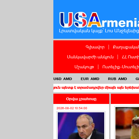
Լրատվական կայք՝ Լոս Անջելեսի
Գլխավոր
|
Քաղաքական
Մանկավարժի անկյուն
|
ՀՀ Ոստ
Մշակույթ
|
Ուտելիք-Մուտել
USD
AMD
EUR
AMD
RUB
AMD
G
քաղաքացիություն պետք է տրամադրվեր միայն այն երեխաներին, որոն
Օրվա լրահոսը
2026-08-02 10:54:00