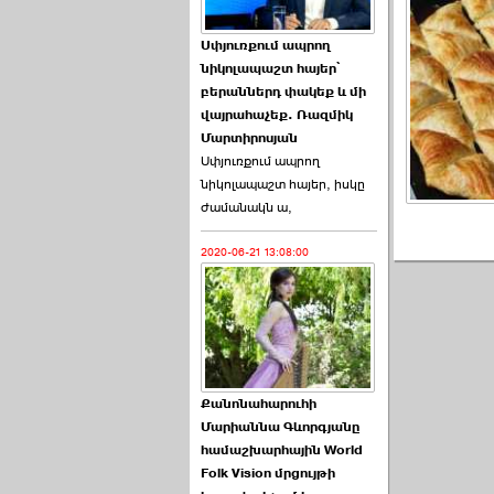
Աննա Վարդապետյանն
Սփյուռքում ապրող
ուղերձ է հղել ›››
նիկոլապաշտ հայեր՝
բերաններդ փակեք և մի
2026-06-25 23:21:00
վայրահաչեք. Ռազմիկ
Մարտիրոսյան
Սփյուռքում ապրող
նիկոլապաշտ հայեր, իսկը
ժամանակն ա,
2020-06-21 13:08:00
Պաշտոնակռիվը սկսված
է. «Հրապարակ» ›››
2026-06-25 17:13:00
Քանոնահարուհի
Մարիաննա Գևորգյանը
համաշխարհային World
Folk Vision մրցույթի
ԱԺ նախագահի