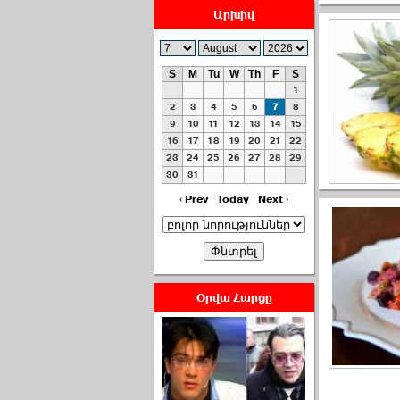
Արխիվ
S
M
Tu
W
Th
F
S
1
ՀԱՅԱՊԱՀՊԱՆՈՒԹԻՒՆ՝
2
3
4
5
6
7
8
ՀԱՒԱՏՔԻ ԵՒ
9
10
11
12
13
14
15
16
17
18
19
20
21
22
ԿՐԹՈՒԹԵԱՆ
23
24
25
26
27
28
29
ՃԱՆԱՊԱՐՀՈՎ ›››
30
31
2026-07-06 06:50:00
‹ Prev
Today
Next ›
Օրվա Հարցը
Ամենաշատը էսօրվանից
էի վախենում.Նիկոլայ
Եղիազարյան ›››
2026-07-05 23:19:00