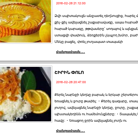
2016-02-26 21:12:00
Ձվի սպիտակուցն անջատել դեղնուցից, հարել մ
քիչ-քիչ ավելացնել շաքարավազը, ապա հարած 
հարած կարագը, թթվասերը` սոդայով և այնքան 
ստացվի փափուկ, ձեռքերին չկպչող խմոր, բաժա
Մեկը բացել, փռել յուղապատ տապակի
մանրամասն...
ՇԻՐԻՆ ՓՈԼՈ
2016-02-26 20:47:00
Քերել նարնջի կեղևը բարակ և երկար շերտերո
եռացնել և ջուրը թափել: • Քերել գազարը, տապ
յուղով, ավելացնել նարնջի կեղևը, ջուրը, շաք
պիստակեղենն ու համեմունքները: • Տապակել
հավը: • Եռացող ջրին ավելացնել յուղն ու
մանրամասն...