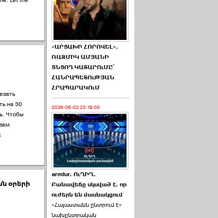
me. Let the
«ԱՐՑԱԽԻ ՀՈՐՈՎԵԼ».
ՌԱԶՄԻԿ ԱՄՅԱՆԻ
ՑՆՑՈՂ ԿԱՏԱՐՈւՄԸ՝
ՀԱՆՐԱՊԵՏՈւԹՅԱՆ
ՀՐԱՊԱՐԱԿՈւՄ
езать
ть на 30
2026-06-02 23:19:00
ь. Чтобы
 вам
х
armlur. ՈւՂԻՂ.
ն օրերի
Բանավեճը սկսված է. որ
ուժերն են մասնակցում
«Հայաստանն ընտրում է»
նախընտրական