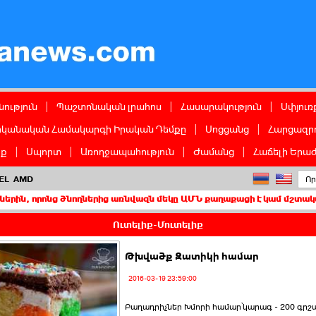
ց
ություն
|
Պաշտոնական լրահոս
|
Հասարակություն
|
Սփյուռ
իկանական Համակարգի Իրական Դեմքը
|
Սոցցանց
|
Հարցազրո
իք
|
Սպորտ
|
Առողջապահություն
|
Ժամանց
|
Հաճելի Երաժ
EL
AMD
ց ծնողներից առնվազն մեկը ԱՄՆ քաղաքացի է կամ մշտական բնակիչ
Ուտելիք-Մուտելիք
Թխվածք Զատիկի համար
2016-03-19 23:59:00
Բաղադրիչներ Խմորի համար՝կարագ - 200 գրշ