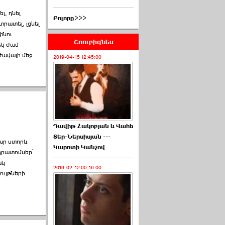
լ, դնել
Բոլորը>>>
րատել, լցնել
փնու
Շոուբիզնես
եկ ժամ
 Թավայի մեջ
2019-04-15 12:45:00
Դավիթ Հակոբյան և Վահե
Տեր-Ներսիսյան ---
ար ստորև
Կարոտի Կանչով
դրատոմսեր՝
ակ
2019-02-12 00:16:00
ւյթների