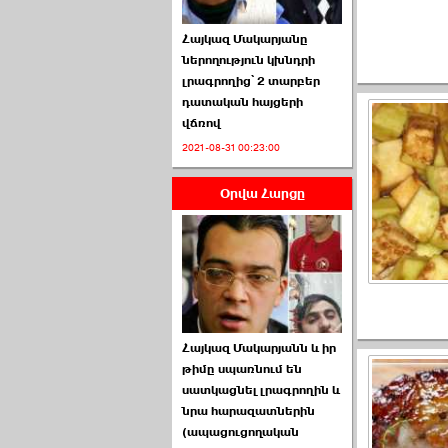
Հայկազ Մակարյանը
ներողություն կխնդրի
լրագրողից՝ 2 տարբեր
դատական հայցերի
վճռով
ՏԵՍԱՆՅՈՒԹ․ Ի՞նչ
2021-08-31 00:23:00
իրավիճակ է այս ›››
Օրվա Հարցը
2026-07-04 10:40:00
Սահմանադրական
Հայկազ Մակարյանն և իր
դատարանը մերժեց ›››
թիմը սպառնում են
սատկացնել լրագրողին և
2026-07-02 00:39:00
նրա հարազատներին
(ապացուցողական