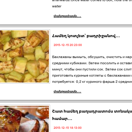
afterwards.Once water comes to boil, note the ti
water
մանրամասն...
Համեղ կոտլետ՝ բադրիջանով...
2015-12-15 20:23:00
Баклажаны вымыть, обсушить, очистить и нар
средними кубиками. Затем посолить и остави
минут, чтобы они пустили сок. Затем сок слит
приготовить куриные котлеты с баклажанами
потребуется: 0,2 кг куриного фарша 2 средни
մանրամասն...
Շատ համեղ բաղադրատոմս տոնակա
համար...
2015-12-15 18:13:00