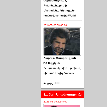
եզրափակչում է
թեկնածու է ընտրվել
Քանոնահարուհի
Ռուբեն Ռուբինյանը ›››
Մարիաննա Գևորգյանը
համաշխարհային World
2026-06-23 21:28:00
2019-05-23 09:05:00
«Ժողովուրդ»-ը
հերթական ›››
Հարութ Փամբուկչյան -
Ւմ Աղջկան
2026-06-21 23:00:00
ՀՀ վաստակավոր արտիստ,
սիրված երգիչ Հարութ
Բոլորը >>>
Հաճելի Երաժշտություն
armlur.ՔՊ-ի ներսում
սպասում են ›››
2023-03-05 20:48:00