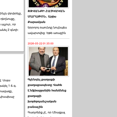
ԶԶՎԱՆՔԻ ՀԱՅԿԱԿԱՆ
ինչև փրփրելը,
ՄԱՐԱԹՈՆ. Արիս
դեղնուցը,
Քարամյան
ալյուր, որ
Երրորդ ռաունդը նույնպես
նել 2 գնդի:
ավարտվեց։ Եթե առաջին
2026-05-22 01:35:00
Գլենդել քաղաքի
վ: Ապա
քաղաքապետը Վահե
ակել 1 ճ.գ.
Էնֆիաջյանին հանձնեց
արավազը,
քաղաքի
 կիսախաշ
խորհրդանշական
բանալին
Գաղտնիք չէ, որ Միացյալ