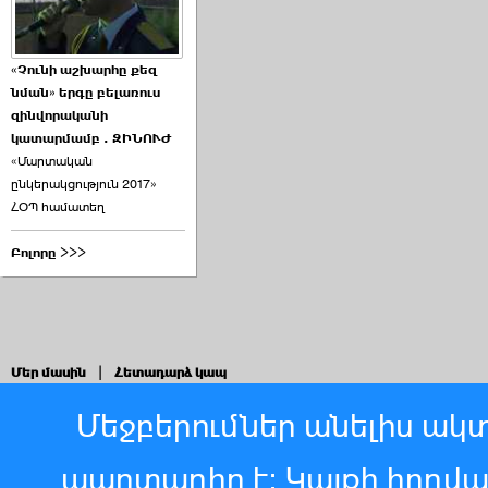
«Չունի աշխարհը քեզ
նման» երգը բելառուս
զինվորականի
կատարմամբ . ԶԻՆՈՒԺ
«Մարտական
ընկերակցություն 2017»
ՀՕՊ համատեղ
Բոլորը >>>
Մեր մասին
|
Հետադարձ կապ
Մեջբերումներ անելիս ակտ
պարտադիր է: Կայքի հոդվ