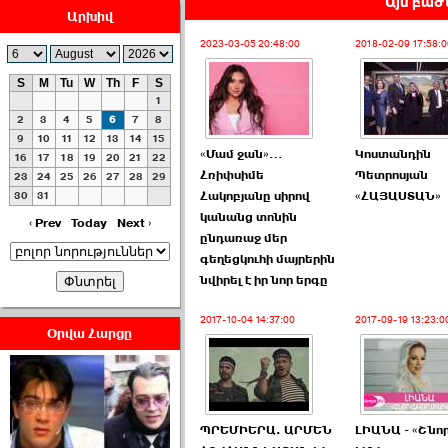
Այս բաժն
Արխիվ
2023-03-05 20:48:00
2018-02-09 17:58:0
S
M
Tu
W
Th
F
S
1
ՀԱՅԱՊԱՀՊԱՆՈՒԹԻՒՆ՝
2
3
4
5
6
7
8
ՀԱՒԱՏՔԻ ԵՒ
9
10
11
12
13
14
15
«Մամ ջան»…
Կոստանդին
16
17
18
19
20
21
22
ԿՐԹՈՒԹԵԱՆ
Հռիփսիմե
Պետրոսյան
23
24
25
26
27
28
29
ՃԱՆԱՊԱՐՀՈՎ ›››
30
31
Հակոբյանը սիրով
«ՀԱՅԱՍՏԱՆ»
կանանց տոնին
2026-07-06 06:50:00
‹ Prev
Today
Next ›
ընդառաջ մեր
գեղեցկուհի մայրերին
նվիրել է իր նոր երգը
2017-10-04 14:37:00
2017-09-19 13:23:0
Օրվա Հարցը
Ամենաշատը էսօրվանից
էի վախենում.Նիկոլայ
Եղիազարյան ›››
ՊՐԵՄԻԵՐԱ. ԱՐՄԵՆ
ԼԻԱՆԱ - «Շնո
2026-07-05 23:19:00