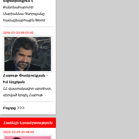
եզրափակչում է
թեկնածու է ընտրվել
Քանոնահարուհի
Ռուբեն Ռուբինյանը ›››
Մարիաննա Գևորգյանը
համաշխարհային World
2026-06-23 21:28:00
2019-05-23 09:05:00
«Ժողովուրդ»-ը
հերթական ›››
Հարութ Փամբուկչյան -
Ւմ Աղջկան
2026-06-21 23:00:00
ՀՀ վաստակավոր արտիստ,
սիրված երգիչ Հարութ
Բոլորը >>>
Հաճելի Երաժշտություն
armlur.ՔՊ-ի ներսում
սպասում են ›››
2023-03-05 20:48:00