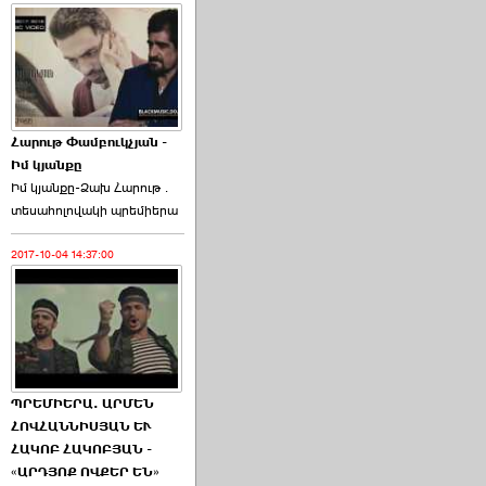
Հարութ Փամբուկչյան -
Իմ կյանքը
Իմ կյանքը-Ձախ Հարnւթ․
տեuաhnլnվակի պրեմիերա
2017-10-04 14:37:00
ՊՐԵՄԻԵՐԱ. ԱՐՄԵՆ
ՀՈՎՀԱՆՆԻՍՅԱՆ ԵՒ
ՀԱԿՈԲ ՀԱԿՈԲՅԱՆ -
«ԱՐԴՅՈՔ ՈՎՔԵՐ ԵՆ»