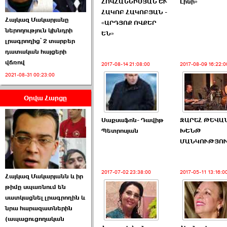
ՀՈՎՀԱՆՆԻՍՅԱՆ ԵՒ
Լինի»
ՀԱԿՈԲ ՀԱԿՈԲՅԱՆ -
Հայկազ Մակարյանը
«ԱՐԴՅՈՔ ՈՎՔԵՐ
ներողություն կխնդրի
ԵՆ»
լրագրողից՝ 2 տարբեր
դատական հայցերի
վճռով
2017-08-14 21:08:00
2017-08-09 16:22:0
ՏԵՍԱՆՅՈՒԹ․ Ի՞նչ
2021-08-31 00:23:00
իրավիճակ է այս ›››
Օրվա Հարցը
2026-07-04 10:40:00
Սաքսաֆոն- Դավիթ
ԶԱՐԵՀ ԹԵՎԱՆ
Պետրոսյան
ԽԵՆԹ
ՄԱՆԿՈՒԹՅՈ
Սահմանադրական
2017-07-02 23:38:00
2017-05-11 13:16:0
Հայկազ Մակարյանն և իր
դատարանը մերժեց ›››
թիմը սպառնում են
սատկացնել լրագրողին և
2026-07-02 00:39:00
նրա հարազատներին
(ապացուցողական