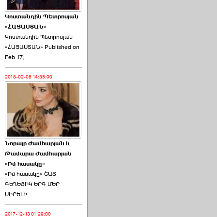
Կոստանդին Պետրոսյան
«ՀԱՅԱՍՏԱՆ»
Կոստանդին Պետրոսյան
«ՀԱՅԱՍՏԱՆ» Published on
Այս ընդդիմությունը
Feb 17,
կվերցնի ›››
2018-02-08 14:35:00
2026-06-09 00:41:00
Նորայր Ժամհարյան և
Որպես ընդդիմադիր
Թամարա Ժամհարյան
ընտրող՝ ›››
«Իմ հասակը»
«Իմ հասակը» ՇԱՏ
ԳԵՂԵՑԻԿ ԵՐԳ ՄԵՐ
ՍԻՐԵԼԻ
2017-12-13 01:29:00