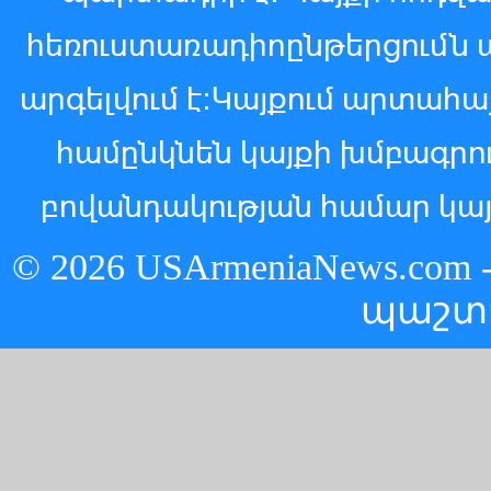
հեռուստառադիոընթերցումն 
արգելվում է:Կայքում արտահ
համընկնեն կայքի խմբագր
բովանդակության համար կայ
© 2026 USArmeniaNews.c
պաշտ