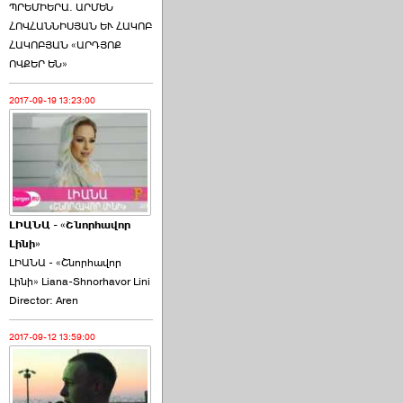
ՊՐԵՄԻԵՐԱ. ԱՐՄԵՆ
ՀՈՎՀԱՆՆԻՍՅԱՆ ԵՒ ՀԱԿՈԲ
ՀԱԿՈԲՅԱՆ «ԱՐԴՅՈՔ
ՈՎՔԵՐ ԵՆ»
2017-09-19 13:23:00
ԼԻԱՆԱ - «Շնորհավոր
Լինի»
ԼԻԱՆԱ - «Շնորհավոր
Լինի» Liana-Shnorhavor Lini
Director: Aren
2017-09-12 13:59:00