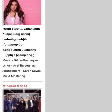
2026-06-10 22:55:00
«Մամ ջան»… Հռիփսիմե
Հակոբյանը սիրով
Ուշքի չենք գալիս այն
կանանց տոնին
խայտառակ ›››
ընդառաջ մեր
գեղեցկուհի մայրերին
2026-06-09 15:05:00
նվիրել է իր նոր երգը
Music - @GuroGasparyan
Lyrics - Avet Barseghyan
Arrangement - Karen Sevak
Mix & Mastering
2018-02-09 17:58:00
Ծառուկյանի փեսան
վնասել է ›››
2026-06-09 07:11:00