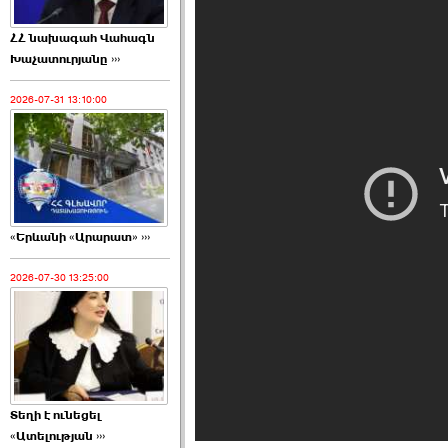
ՀՀ նախագահ Վահագն
Խաչատուրյանը ›››
2026-07-31 13:10:00
«Երևանի «Արարատ» ›››
2026-07-30 13:25:00
Տեղի է ունեցել
«Ատելության ›››